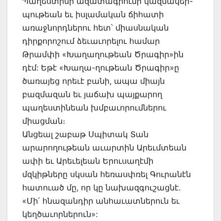
Պաղեստինի ազատագրումի կազմակեր-
պութեան եւ իսլամական ճիհատի
առաջնորդներու հետ՝ միասնական
դիրքորոշում ձեւաւորելու համար
Թրամփի «Խաղաղութեան Ծրագիր»ին
դէմ: Եթէ «Խաղա-ղութեան Ծրագիր»ը
ծառայեց որեւէ բանի, ապա միայն
բազմազան եւ յաճախ պայքարող
պաղեստինեան խմբաւորումներու
միացման։
Անցեալ շաբաթ Սպիտակ Տան
արարողութեան աւարտին Արեւմտեան
ափի եւ Արեւելեան Երուսաղէմի
մզկիթները սկսան հեռասփռել Գուրանէն
հատուած մը, որ կը նախազգուշացնէ.
«Մի՛ հնազանդիր անհաւատներուն եւ
կեղծաւորներուն»: