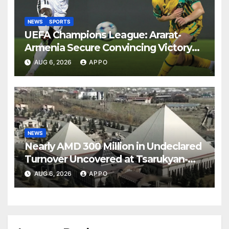
NEWS
SPORTS
UEFA Champions League: Ararat-
Armenia Secure Convincing Victory
Over Shamrock Rovers 2-0
AUG 6, 2026
APPO
NEWS
Nearly AMD 300 Million in Undeclared
Turnover Uncovered at Tsarukyan-
Owned Entertainment Center
AUG 6, 2026
APPO