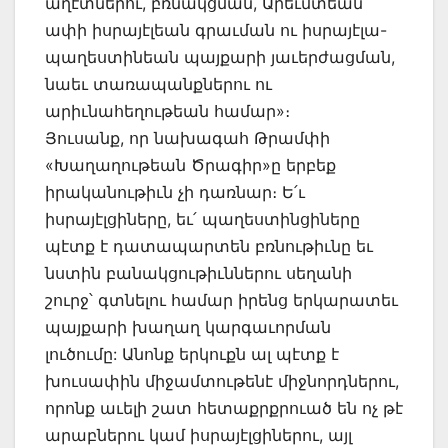
աղէտներու, բռնակցման, Արեւմտեան
ափի իսրայէլեան գրաւման ու իսրայէլա-
պաղեստինեան պայքարի յաւերժացման,
նաեւ տառապանքներու ու
արիւնահեղութեան համար»։
Յուսանք, որ նախագահ Թրամփի
«Խաղաղութեան Ծրագիր»ը երբեք
իրականութիւն չի դառնար։ Ե՛ւ
իսրայէլցիները, եւ՛ պաղեստինցիները
պէտք է դատապարտեն բռնութիւնը եւ
նստին բանակցութիւններու սեղանի
շուրջ՝ գտնելու համար իրենց երկարատեւ
պայքարի խաղաղ կարգաւորման
լուծումը: Անոնք երկուքն ալ պէտք է
խուսափին միջամտութենէ միջնորդներու,
որոնք աւելի շատ հետաքրքրուած են ոչ թէ
արաբներու կամ իսրայէլցիներու, այլ