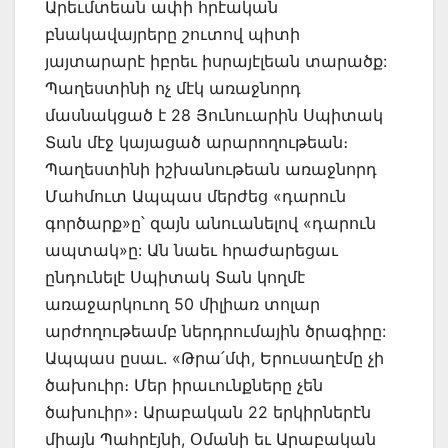
Արեւմտեան ափի հրէական
բնակավայրերը շուտով պիտի
յայտարարէ իբրեւ իսրայէլեան տարածք:
Պաղեստինի ոչ մէկ առաջնորդ
մասնակցած է 28 Յունուարին Սպիտակ
Տան մէջ կայացած արարողութեան։
Պաղեստինի իշխանութեան առաջնորդ
Մահմուտ Ապպաս մերժեց «դարուն
գործարք»ը՝ զայն անուանելով «դարուն
ապտակ»ը: Ան նաեւ հրաժարեցաւ
ընդունելէ Սպիտակ Տան կողմէ
առաջարկուող 50 միլիառ տոլար
արժողութեամբ ներդրումային ծրագիրը:
Ապպաս ըսաւ. «Թրա՛մփ, Երուսաղէմը չի
ծախուիր։ Մեր իրաւունքները չեն
ծախուիր»։ Արաբական 22 երկիրներէն
միայն Պահրէյնի, Օմանի եւ Արաբական