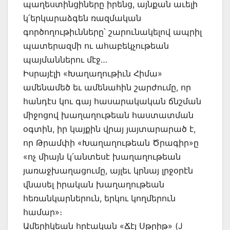
պաղեստինցիները իրենց, այնքան աւելի
կ՛երկարաձգեն ռազմական
գործողութիւնները՝ շարունակելով ապրիլ
պատերազմի ու ահաբեկչութեան
պայմաններու մէջ…
Իսրայէլի «Խաղաղութիւն Հիմա»
ամենամեծ եւ ամենահին շարժումը, որ
հանդէս կու գայ հասարակական ճնշման
միջոցով խաղաղութեան հաստատման
օգտին, իր կայքին վրայ յայտարարած է,
որ Թրամփի «Խաղաղութեան Ծրագիր»ը
«ոչ միայն կ՛անտեսէ խաղաղութեան
յառաջխաղացումը, այլեւ կրնայ լրջօրէն
վնասել իրական խաղաղութեան
հեռանկարներուն, երկու կողմերուն
համար»։
Ամերիկեան հրէական «Ճէյ Սթրիթ» (J