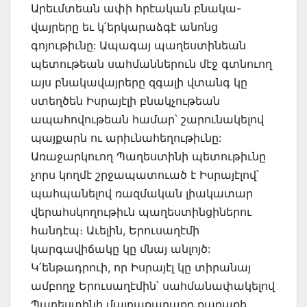
Արեւմտեան ափի հրէական բնակա-
վայրերը եւ կ՛երկարաձգէ անոնց
գոյութիւնը: Ապագայ պաղեստինեան
պետութեան սահմաններուն մէջ գտնուող
այս բնակավայրերը զգալի վտանգ կը
ստեղծեն Իսրայէլի բնակչութեան
ապահովութեան համար՝ շարունակելով
պայքարն ու արիւնահեղութիւնը:
Առաջարկուող Պաղեստինի պետութիւնը
չորս կողմէ շրջապատուած է Իսրայէլով՝
պահպանելով ռազմական լիակատար
վերահսկողութիւն պաղեստինցիներու
հանդէպ։ Աւելին, Երուսաղէմի
կարգավիճակը կը մնայ անլոյծ:
Կ՛ենթադրուի, որ Իսրայէլ կը տիրանայ
ամբողջ Երուսաղէմին՝ սահմանափակելով
Պաղեստինի մայրաքաղաքը քաղաքի