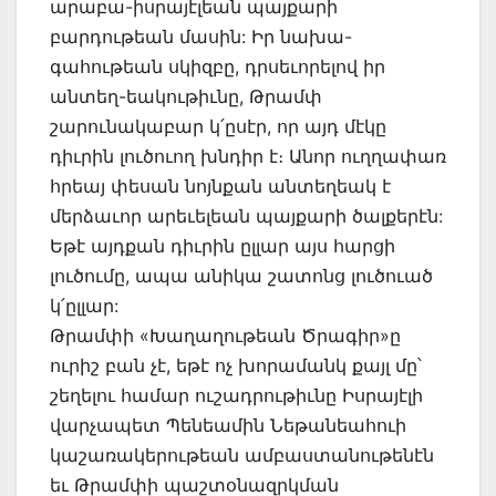
արաբա-իսրայէլեան պայքարի
բարդութեան մասին: Իր նախա-
գահութեան սկիզբը, դրսեւորելով իր
անտեղ-եակութիւնը, Թրամփ
շարունակաբար կ՛ըսէր, որ այդ մէկը
դիւրին լուծուող խնդիր է։ Անոր ուղղափառ
հրեայ փեսան նոյնքան անտեղեակ է
մերձաւոր արեւելեան պայքարի ծալքերէն:
Եթէ այդքան դիւրին ըլլար այս հարցի
լուծումը, ապա անիկա շատոնց լուծուած
կ՛ըլլար:
Թրամփի «Խաղաղութեան Ծրագիր»ը
ուրիշ բան չէ, եթէ ոչ խորամանկ քայլ մը՝
շեղելու համար ուշադրութիւնը Իսրայէլի
վարչապետ Պենեամին Նեթանեահուի
կաշառակերութեան ամբաստանութենէն
եւ Թրամփի պաշտօնազրկման