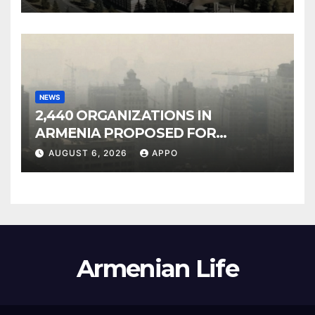
NEWS
2,440 ORGANIZATIONS IN
ARMENIA PROPOSED FOR
INCLUSION IN LIST OF AIR
AUGUST 6, 2026
APPO
POLLUTERS
Armenian Life