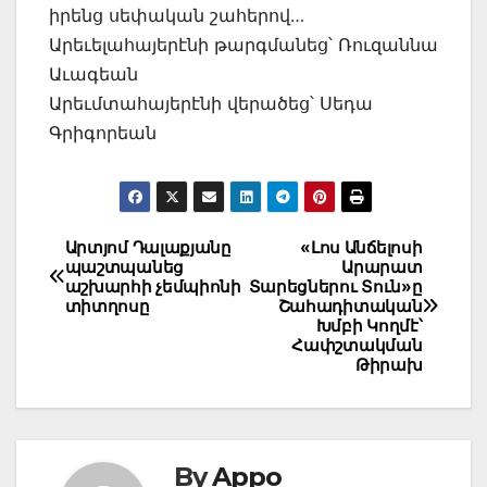
իրենց սեփական շահերով…
Արեւելահայերէնի թարգմանեց՝ Ռուզաննա
Աւագեան
Արեւմտահայերէնի վերածեց՝ Սեդա
Գրիգորեան
Post
Արտյոմ Դալաքյանը
«Լոս Անճելոսի
պաշտպանեց
Արարատ
navigation
աշխարհի չեմպիոնի
Տարեցներու Տուն»ը
տիտղոսը
Շահադիտական
Խմբի Կողմէ՝
Հափշտակման
Թիրախ
By
Appo