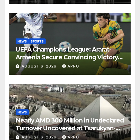
NEWS
SPORTS
UEFA Champions League: Ararat-
Armenia Secure Convincing Victory
Over Shamrock Rovers 2-0
AUGUST 6, 2026
APPO
NEWS
Nearly AMD 300 Million in Undeclared
Turnover Uncovered at Tsarukyan-
Owned Entertainment Center
AUGUST 6, 2026
APPO