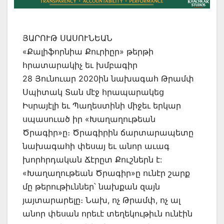
ՅԱՐՈՒԹ ՍԱՍՈՒՆԵԱՆ
«Քալիֆորնիա Քուրիըր» թերթի
հրատարակիչ եւ խմբագիր
28 Յունուար 2020ին նախագահ Թրամփ
Սպիտակ Տան մէջ հրապարակեց
Իսրայէլի եւ Պաղեստինի միջեւ երկար
սպասուած իր «Խաղաղութեան
Ծրագիր»ը։ Ծրագիրին ճարտարապետը
նախագահի փեսայ եւ անոր աւագ
խորհրդական Ճէրըտ Քուշներն է:
«Խաղաղութեան Ծրագիր»ը ունէր շարք
մը թերութիւններ՝ նախքան զայն
յայտարարելը։ Նախ, ոչ Թրամփ, ոչ ալ
անոր փեսան որեւէ տեղեկութիւն ունէին