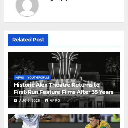
Related Post
NEWS
YOUTH FORUM
Historic Alex Theatre Returns to
First-Run Feature Films After 35 Years
AUG 6, 2026
APPO