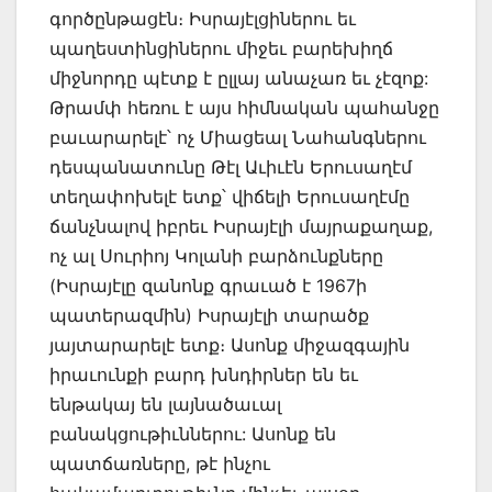
գործընթացէն։ Իսրայէլցիներու եւ
պաղեստինցիներու միջեւ բարեխիղճ
միջնորդը պէտք է ըլլայ անաչառ եւ չէզոք:
Թրամփ հեռու է այս հիմնական պահանջը
բաւարարելէ՝ ոչ Միացեալ Նահանգներու
դեսպանատունը Թէլ Աւիւէն Երուսաղէմ
տեղափոխելէ ետք՝ վիճելի Երուսաղէմը
ճանչնալով իբրեւ Իսրայէլի մայրաքաղաք,
ոչ ալ Սուրիոյ Կոլանի բարձունքները
(Իսրայէլը զանոնք գրաւած է 1967ի
պատերազմին) Իսրայէլի տարածք
յայտարարելէ ետք։ Ասոնք միջազգային
իրաւունքի բարդ խնդիրներ են եւ
ենթակայ են լայնածաւալ
բանակցութիւններու: Ասոնք են
պատճառները, թէ ինչու