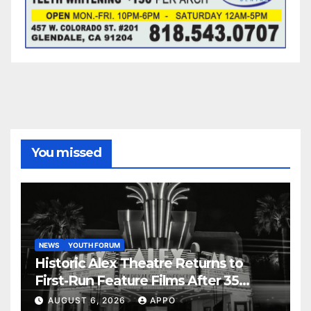
You missed
NEWS
YOUTH FORUM
Historic Alex Theatre Returns to
First-Run Feature Films After 35
Years
AUGUST 6, 2026
APPO