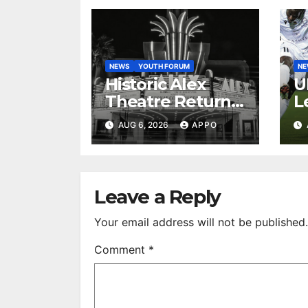
NEWS
YOUTH FORUM
N
Historic Alex
U
Theatre Returns
L
to First-Run
A
AUG 6, 2026
APPO
Feature Films
C
After 35 Years
V
S
R
Leave a Reply
Your email address will not be published.
Comment
*