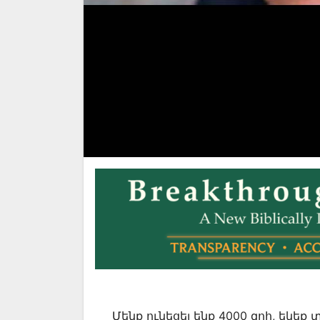
Մենք ունեցել ենք 4000 զոհ, եկեք 