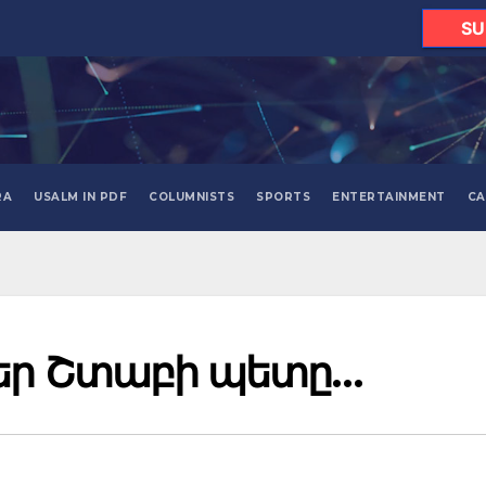
SU
RA
USALM IN PDF
COLUMNISTS
SPORTS
ENTERTAINMENT
CA
եր Շտաբի պետը…