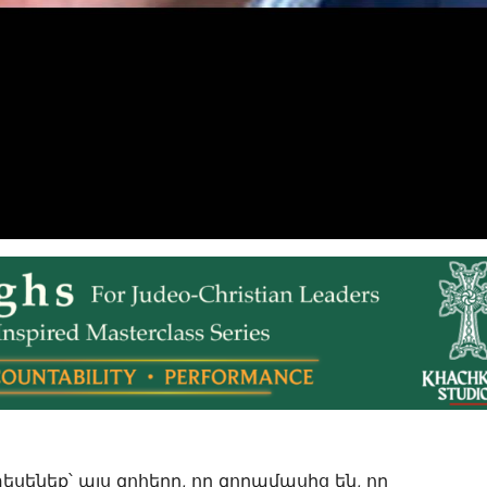
տեսենեք՝ այս զոհերը, որ զորամասից են, որ