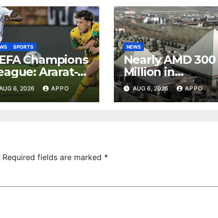
EWS
SPORTS
NEWS
EFA Champions
Nearly AMD 300
eague: Ararat-
Million in
rmenia Secure
Undeclared
AUG 6, 2026
APPO
AUG 6, 2026
APPO
onvincing
Turnover
ictory Over
Uncovered at
hamrock
Tsarukyan-
overs 2-0
Owned
Entertainment
Center
Required fields are marked
*