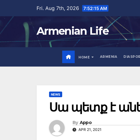
Skip
Fri. Aug 7th, 2026
7:52:16 AM
to
content
Armenian Life
ARMENIA
DIASPO
HOME
NEWS
Սա պետք է ան
By
Appo
APR 21, 2021