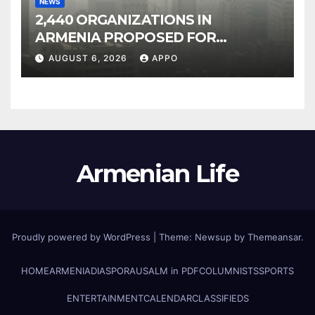
NEWS
2,440 ORGANIZATIONS IN
ARMENIA PROPOSED FOR
INCLUSION IN LIST OF AIR
AUGUST 6, 2026
APPO
POLLUTERS
Armenian Life
Proudly powered by WordPress
|
Theme: Newsup by
Themeansar
.
HOME
ARMENIA
DIASPORA
USALM in PDF
COLUMNISTS
SPORTS
ENTERTAINMENT
CALENDAR
CLASSIFIEDS