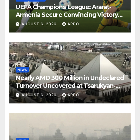
UEFA Champions League: Ararat-
Armenia Secure Convincing Victory
Over Shamrock Rovers 2-0
AUGUST 6, 2026
APPO
NEWS
Nearly AMD 300 Million in Undeclared
Turnover Uncovered at Tsarukyan-
Owned Entertainment Center
AUGUST 6, 2026
APPO