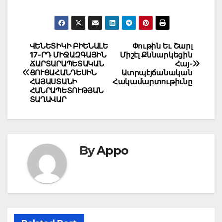
Post
ՎԵՆԵՏԻԿԻ ԲԻԵՆԱԼԵ
Փութին Եւ Շարլ
17-ՐԴ ՄԻՋԱԶԳԱՅԻՆ
Միշէլ Քննարկեցին
navigation
ՃԱՐՏԱՐԱՊԵՏԱԿԱՆ
Հայ-
ՑՈՒՑԱՀԱՆԴԵՍԻՆ
Ատրպէյճանական
ՀԱՅԱՍՏԱՆԻ
Հակամարտութիւնը
ՀԱՆՐԱՊԵՏՈՒԹՅԱՆ
ՏԱՂԱՎԱՐ
By
Appo