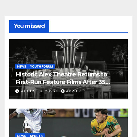
You missed
NEWS
YOUTH FORUM
Historic Alex Theatre Returns to
First-Run Feature Films After 35
Years
AUGUST 6, 2026
APPO
NEWS
SPORTS