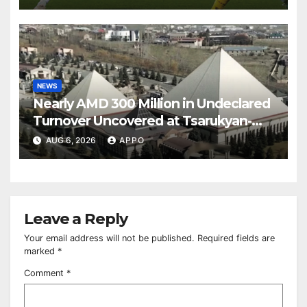
NEWS
Nearly AMD 300 Million in Undeclared
Turnover Uncovered at Tsarukyan-
Owned Entertainment Center
AUG 6, 2026
APPO
Leave a Reply
Your email address will not be published.
Required fields are
marked
*
Comment
*