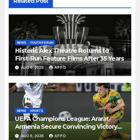
Related Post
NEWS
YOUTH FORUM
Historic Alex Theatre Returns to
First-Run Feature Films After 35 Years
AUG 6, 2026
APPO
NEWS
SPORTS
UEFA Champions League: Ararat-
Armenia Secure Convincing Victory
Over Shamrock Rovers 2-0
AUG 6, 2026
APPO