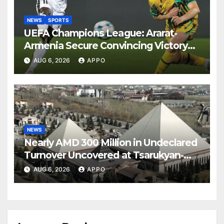
NEWS
SPORTS
UEFA Champions League: Ararat-
Armenia Secure Convincing Victory
Over Shamrock Rovers 2-0
AUG 6, 2026
APPO
NEWS
Nearly AMD 300 Million in Undeclared
Turnover Uncovered at Tsarukyan-
Owned Entertainment Center
AUG 6, 2026
APPO