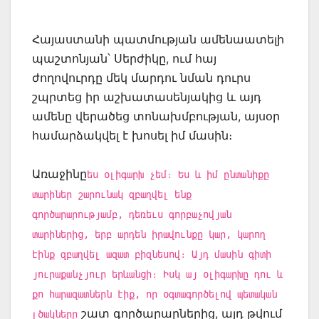
Հայաստանի պատմության ամենաատելի
պաշտոնյան՝ Սերժիկը, ում հայ
ժողովուրդը մեկ մարդու նման դուրս
շպրտեց իր աշխատասենյակից և այդ
ամենը վերածեց տոնախմբության, այսօր
համարձակվել է խոսել իմ մասին։
Առաջինը
ես օլիգարխ չեմ։ Ես և իմ ընտանիքը
տարիներ շարունակ զբաղվել ենք
գործարարությամբ, դեռեւս գորբաչովյան
տարիներից, երբ արդեն իրավունքը կար, կարող
էինք զբաղվել ազատ բիզնեսով։ Այդ մասին գիտի
յուրաքանչյուր երևանցի։ Իսկ այ օլիգարխը դու և
քո հարազատներն էիք, որ օգտագործելով պետական
շատ գործարարներից, այդ թվում
լծակները