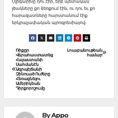
Օլիգարխը դու էիր, երբ պետական
լծակները քո ձեռքում էին, ու դու եւ քո
հարազատները հարստանում էիք
երկրաչափական պրոգրեսիայով։
Post
Ռիքըր
Լուաբանութեան
Վերահաստատեց
համար
navigation
Հայաստանի
Սահմանէն
Ազրպէյճանի
Զինուած Ուժերը
Հեռացնելու
Ամերիկեան
Դիրքորոշումը
By
Appo