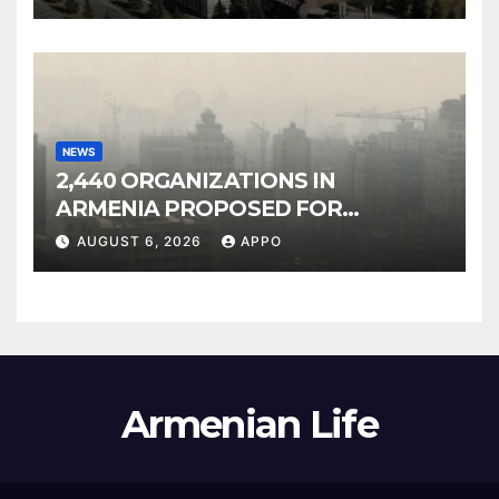
NEWS
2,440 ORGANIZATIONS IN
ARMENIA PROPOSED FOR
INCLUSION IN LIST OF AIR
AUGUST 6, 2026
APPO
POLLUTERS
Armenian Life