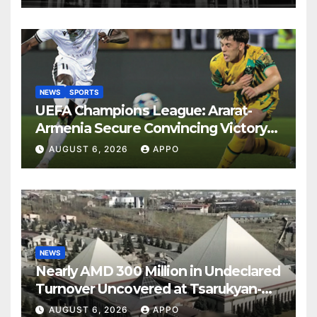
NEWS
SPORTS
UEFA Champions League: Ararat-
Armenia Secure Convincing Victory
Over Shamrock Rovers 2-0
AUGUST 6, 2026
APPO
NEWS
Nearly AMD 300 Million in Undeclared
Turnover Uncovered at Tsarukyan-
Owned Entertainment Center
AUGUST 6, 2026
APPO