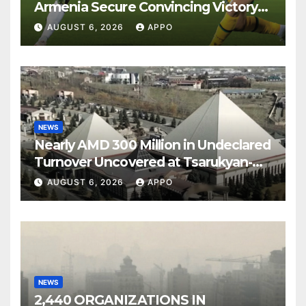
Armenia Secure Convincing Victory
Over Shamrock Rovers 2-0
AUGUST 6, 2026
APPO
NEWS
Nearly AMD 300 Million in Undeclared
Turnover Uncovered at Tsarukyan-
Owned Entertainment Center
AUGUST 6, 2026
APPO
NEWS
2,440 ORGANIZATIONS IN