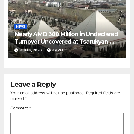
NEWS
Nearly AMD 300 Million in Undeclared
Turnover Uncovered at Tsarukyan-
Owned Entertainment Center
AUG 6, 2026
APPO
Leave a Reply
Your email address will not be published.
Required fields are
marked
*
Comment
*