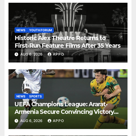
NEWS
YOUTH FORUM
Historic Alex Theatre Returns to
First-Run Feature Films After 35 Years
AUG 6, 2026
APPO
NEWS
SPORTS
UEFA Champions League: Ararat-
Armenia Secure Convincing Victory
Over Shamrock Rovers 2-0
AUG 6, 2026
APPO