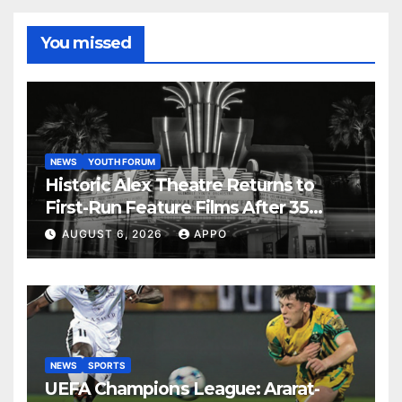
You missed
NEWS
YOUTH FORUM
Historic Alex Theatre Returns to
First-Run Feature Films After 35
Years
AUGUST 6, 2026
APPO
NEWS
SPORTS
UEFA Champions League: Ararat-