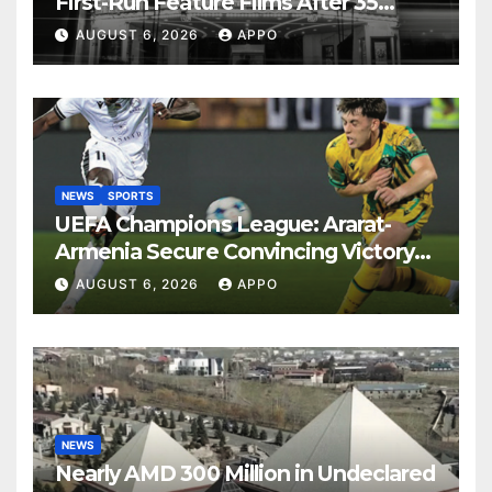
First-Run Feature Films After 35
Years
AUGUST 6, 2026
APPO
NEWS
SPORTS
UEFA Champions League: Ararat-
Armenia Secure Convincing Victory
Over Shamrock Rovers 2-0
AUGUST 6, 2026
APPO
NEWS
Nearly AMD 300 Million in Undeclared