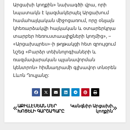
Արցախի կողքին» նախագծի վրա, որի
նպատակն է կազմակերպել Արցախում
համահայկական միջոցառում, որը օնլայն
կհեռարձակվի հայկական և օտարերկրյա
տարբեր հեռուստաալիքների կողմից», –
«Արցախպրես»-ի թղթակցի հետ զրույցում
նշեց «Բարձր տեխնոլոգիաների և
ռազմավարական պլանավորման
կենտրոն» հիմնադրամի գլխավոր տնօրեն
Լևոն Ղուլյանը:
Post
ԱՔԻԼԼԷՍԵԱՆ ՄԵՐ
Կանգնիր Արցախի
ԽՈՑԵԼԻ ԳԱՐՇԱՊԱՐԸ
կողքին
navigation