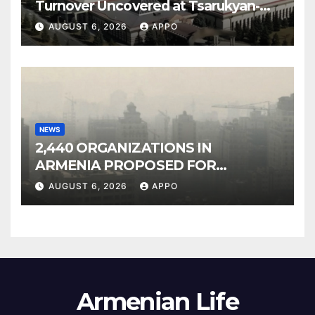
Turnover Uncovered at Tsarukyan-
Owned Entertainment Center
AUGUST 6, 2026
APPO
NEWS
2,440 ORGANIZATIONS IN
ARMENIA PROPOSED FOR
INCLUSION IN LIST OF AIR
AUGUST 6, 2026
APPO
POLLUTERS
Armenian Life