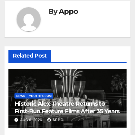
By
Appo
Related Post
NEWS
YOUTH FORUM
Historic Alex Theatre Returns to
First-Run Feature Films After 35 Years
AUG 6, 2026
APPO