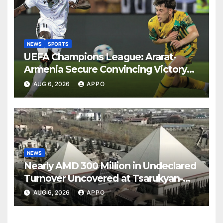
NEWS
SPORTS
UEFA Champions League: Ararat-
Armenia Secure Convincing Victory
Over Shamrock Rovers 2-0
AUG 6, 2026
APPO
NEWS
Nearly AMD 300 Million in Undeclared
Turnover Uncovered at Tsarukyan-
Owned Entertainment Center
AUG 6, 2026
APPO