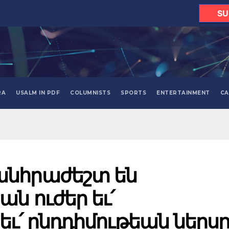
SU
RA
USALM IN PDF
COLUMNISTS
SPORTS
ENTERTAINMENT
CA
անհրաժեշտ են
ն ուժեր եւ՛
եւ՛ ընդդիմութեան ներս