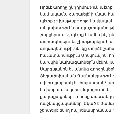
Որեւէ առողջ ընդդիմութիւն պէտք
կամ ակամա ծառայելէ՝ ի վնաս հայ
պէտք չէ խաթարէ զոյգ հայկական
անկախութիւնն ու պաշտպանութիւ
շարքերու մէջ, պէտք է ամեն ին
ամրապնդելու եւ չխաթարելու համա
գողապետութիւնն, կը փորձէ շահ
հաւատարմութիւն Մոսկուային, ո
նախկին նախագահներ՝ն մէկին յա
Սարգսյանին եւ անոնց գործընկեր
Յեղափոխական Դաշնակցութիւնը 
սփյուռքաբնակ եւ հայաստան/ ա
են խորապէս կոռումպացուած եւ 
քաղաքացիներէ, որոնք առեւանգա
դաշնակցականներ: Եկած է ժամա
շերտերէ եկող հայրենասիրական ու