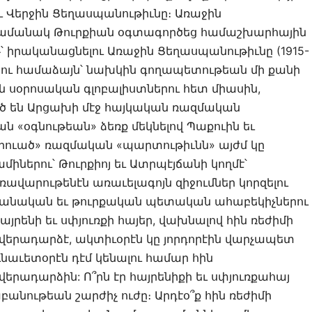
ւ Վերջին Ցեղասպանութիւնը։ Առաջին
ամանակ Թուրքիան օգտագործեց համաշխարհային
իրականացնելու Առաջին Ցեղասպանութիւնը (1915-
երու համաձայն՝ նախկին գողապետութեան մի քանի
 սօրոսական գլոբալիստներու հետ միասին,
ծ են Արցախի մէջ հայկական ռազմական
«օգնութեան» ձեռք մեկնելով Պաքուին եւ
րուած» ռազմական «պարտութիւնն» այժմ կը
իներու՝ Թուրքիոյ եւ Ատրպէյճանի կողմէ՝
ավարութենէն առաւելագոյն զիջումներ կորզելու
ճանական եւ թուրքական պետական ահաբեկիչներու
այրենի եւ սփյուռքի հայեր, վախնալով հին ռեժիմի
երադարձէ, ակտիւօրէն կը յորդորէին վարչապետ
նաւետօրէն դէմ կենալու համար հին
րադարձին: Ո՞րն էր հայրենիքի եւ սփյուռքահայ
նութեան շարժիչ ուժը։ Արդէօ՞ք հին ռեժիմի