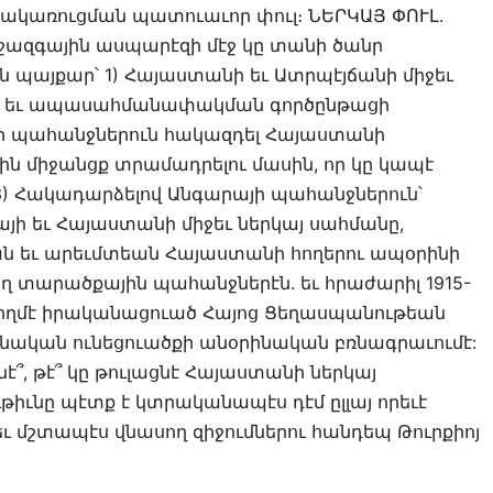
րակառուցման պատուաւոր փուլ։ ՆԵՐԿԱՅ ՓՈՒԼ.
ջազգային ասպարէզի մէջ կը տանի ծանր
պայքար՝ 1) Հայաստանի եւ Ատրպէյճանի միջեւ
 եւ ապասահմանափակման գործընթացի
ար պահանջներուն հակազդել Հայաստանի
 միջանցք տրամադրելու մասին, որ կը կապէ
) Հակադարձելով Անգարայի պահանջներուն՝
ի եւ Հայաստանի միջեւ ներկայ սահմանը,
ն եւ արեւմտեան Հայաստանի հողերու ապօրինի
ղ տարածքային պահանջներէն. եւ հրաժարիլ 1915-
 կողմէ իրականացուած Հայոց Ցեղասպանութեան
նական ունեցուածքի անօրինական բռնագրաւումէ:
նէ՞, թէ՞ կը թուլացնէ Հայաստանի ներկայ
թիւնը պէտք է կտրականապէս դէմ ըլլայ որեւէ
 մշտապէս վնասող զիջումներու հանդեպ Թուրքիոյ