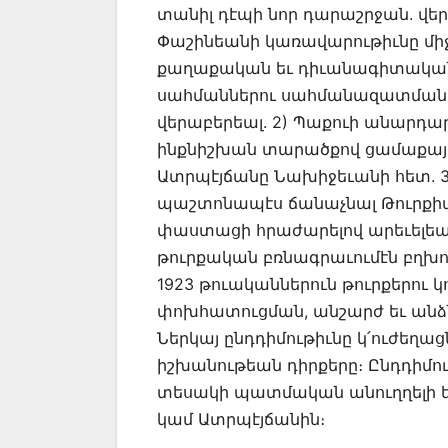
տանիլ դէպի նոր դարաշրջան. վե
Փաշինեանի կառավարութիւնը մի
քաղաքական եւ դիւանագիտական 
սահմաններու սահմանազատման
վերաբերեալ. 2) Պաքուի անարդ
ինքնիշխան տարածքով ցամաքային
Ատրպէյճանը Նախիջեւանի հետ. 3
պաշտոնապէս ճանաչնալ Թուրքիայ
փաստացի հրաժարելով արեւելեա
թուրքական բռնագրաւումէն բղխո
1923 թուականներուն թուրքերու
փոխհատուցման, անշարժ եւ անձ
Ներկայ ընդդիմութիւնը կ՛ուժեղաց
իշխանութեան դիրքերը։ Ընդդիմու
տեսակի պատմական անուղղելի եւ
կամ Ատրպէյճանին։