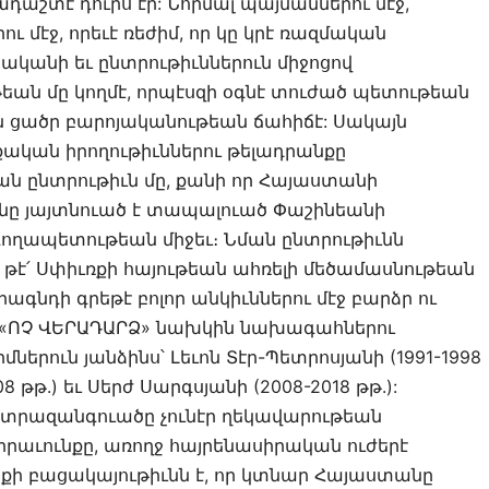
աշտէ դուրս էր: Նորմալ պայմաններու մէջ,
 մէջ, որեւէ ռեժիմ, որ կը կրէ ռազմական
ականի եւ ընտրութիւններուն միջոցով
եան մը կողմէ, որպէսզի օգնէ տուժած պետութեան
 ցածր բարոյականութեան ճահիճէ: Սակայն
կան իրողութիւններու թելադրանքը
ն ընտրութիւն մը, քանի որ Հայաստանի
ը յայտնուած է տապալուած Փաշինեանի
գողապետութեան միջեւ։ Նման ընտրութիւնն
քի, թէ՛ Սփիւռքի հայութեան ահռելի մեծամասնութեան
ագնդի գրեթէ բոլոր անկիւններու մէջ բարձր ու
րէ՝ «ՈՉ ՎԵՐԱԴԱՐՁ» նախկին նախագահներու
ուն յանձինս՝ Լեւոն Տէր-Պետրոսյանի (1991-1998
8 թթ.) եւ Սերժ Սարգսյանի (2008-2018 թթ.):
նտրազանգուածը չունէր ղեկավարութեան
րաւունքը, առողջ հայրենասիրական ուժերէ
նքի բացակայութիւնն է, որ կտնար Հայաստանը