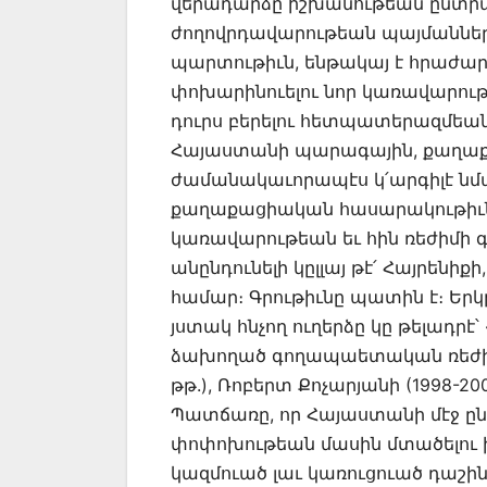
վերադարձը իշխանութեան ընտրադ
ժողովրդավարութեան պայմաններու
պարտութիւն, ենթակայ է հրաժար
փոխարինուելու նոր կառավարութ
դուրս բերելու հետպատերազմեան
Հայաստանի պարագային, քաղաքա
ժամանակաւորապէս կ՛արգիլէ նմա
քաղաքացիական հասարակութիւն
կառավարութեան եւ հին ռեժիմի 
անընդունելի կըլլայ թէ՛ Հայրենի
համար։ Գրութիւնը պատին է։ Երկր
յստակ հնչող ուղերձը կը թելադ
ձախողած գողապաետական ռեժիմներ
թթ.), Ռոբերտ Քոչարյանի (1998-200
Պատճառը, որ Հայաստանի մէջ ը
փոփոխութեան մասին մտածելու ի
կազմուած լաւ կառուցուած դաշի