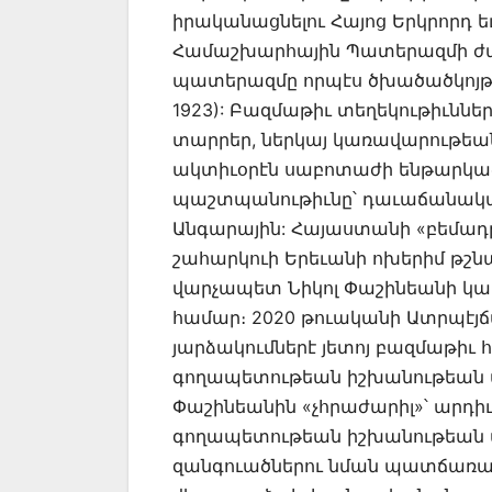
իրականացնելու Հայոց Երկրորդ ե
Համաշխարհային Պատերազմի ժ
պատերազմը որպէս ծխածածկոյթ՝ 
1923): Բազմաթիւ տեղեկութիւնն
տարրեր, ներկայ կառավարութեան
ակտիւօրէն սաբոտաժի ենթարկա
պաշտպանութիւնը՝ դաւաճանական 
Անգարային: Հայաստանի «բեմադ
շահարկուի Երեւանի ոխերիմ թշնամ
վարչապետ Նիկոլ Փաշինեանի կառ
համար։ 2020 թուականի Ատրպէյ
յարձակումներէ յետոյ բազմաթիւ հ
գողապետութեան իշխանութեան վ
Փաշինեանին «չհրաժարիլ»՝ արդիւ
գողապետութեան իշխանութեան վե
զանգուածներու նման պատճառաբա