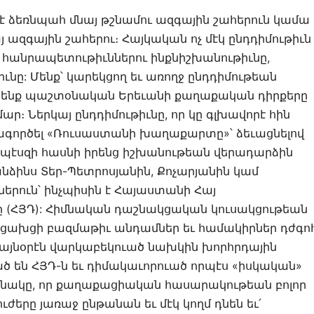
 է ձեռնպահ մնայ թշնամու ազգային շահերուն կամա
 ազգային շահերու։ Հայկական ոչ մէկ ընդդիմութիւն
 հանրապետութիւններու ինքնիշխանութիւնը,
նը: Մենք՝ կարեկցող եւ առողջ ընդդիմութեան
չ ընենք պաշտօնական Երեւանի քաղաքական դիրքերը
ր։ Ներկայ ընդդիմութիւնը, որ կը գլխավորէ հին
ագործել «Ռուսաստանի խաղաքարտը»՝ ձեւացնելով
րպէսզի հասնի իրենց իշխանութեան վերադարձին
նձինս Տեր-Պետրոսյանին, Քոչարյանին կամ
ներուն՝ ինչպիսին է Հայաստանի Հայ
(ՀՅԴ): Հիմնական դաշնակցական կուսակցութեան
րցախցի բազմաթիւ անդամներ եւ համակիրներ դժգո
լայնօրէն վարկաբեկուած նախկին խորհրդային
ծ են ՀՅԴ-ն եւ դիմակաւորուած որպէս «իսկական»
նակը, որ քաղաքացիական հասարակութեան բոլոր
ժերը յառաջ ընթանան եւ մէկ կողմ դնեն եւ՛