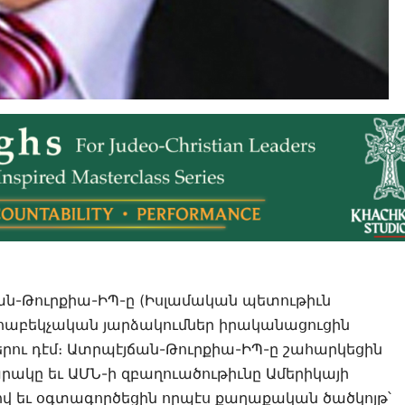
ան-Թուրքիա-ԻՊ-ը (Իսլամական պետութիւն
ահաբեկչական յարձակումներ իրականացուցին
ու դէմ։ Ատրպէյճան-Թուրքիա-ԻՊ-ը շահարկեցին
րակը եւ ԱՄՆ-ի զբաղուածութիւնը Ամերիկայի
 եւ օգտագործեցին որպէս քաղաքական ծածկոյթ՝