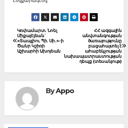
Էօզքարակէօզ:
Post
Կռփամարտ. Նոել
ՀՀ ազգային
Միքայէլեան`
անվտանգության
navigation
«Տապլիու Պի. Սի.»-ի
ծառայությունը
Ծանր Կշիռի
բացահայտել է
Աշխարհի Ախոյեան
ահաբեկչության
նախապատրաստության
դեպք (տեսանյութ)
By
Appo