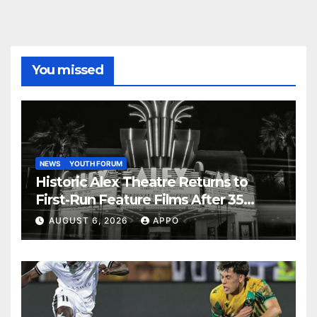
You missed
NEWS
YOUTH FORUM
Historic Alex Theatre Returns to
First-Run Feature Films After 35
Years
AUGUST 6, 2026
APPO