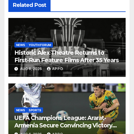
Related Post
NEWS
YOUTH FORUM
Historic Alex Theatre Returns to
First-Run Feature Films After 35 Years
AUG 6, 2026
APPO
NEWS
SPORTS
UEFA Champions League: Ararat-
Armenia Secure Convincing Victory
Over Shamrock Rovers 2-0