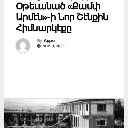
Օթեւանած «Քամփ
Արմէն»-ի Նոր Շէնքին
Հիմնարկէքը
By
Appo
NOV 11, 2023