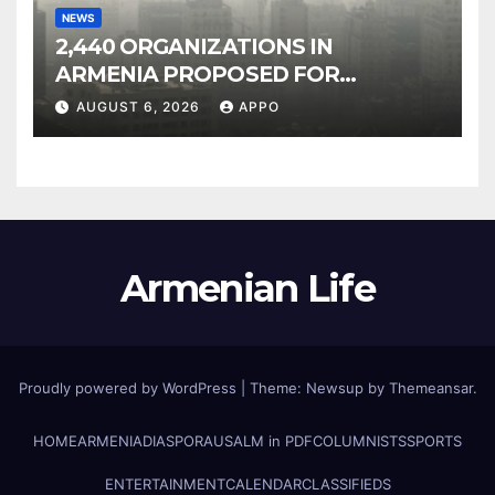
NEWS
2,440 ORGANIZATIONS IN
ARMENIA PROPOSED FOR
INCLUSION IN LIST OF AIR
AUGUST 6, 2026
APPO
POLLUTERS
Armenian Life
Proudly powered by WordPress
|
Theme: Newsup by
Themeansar
.
HOME
ARMENIA
DIASPORA
USALM in PDF
COLUMNISTS
SPORTS
ENTERTAINMENT
CALENDAR
CLASSIFIEDS