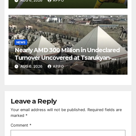
AUG 6, 2026
APPO
NEWS
Nearly AMD 300 Million in Undeclared
Turnover Uncovered at Tsarukyan-
Owned Entertainment Center
AUG 6, 2026
APPO
Leave a Reply
Your email address will not be published.
Required fields are
marked
*
Comment
*