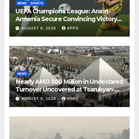
NEWS
SPORTS
UEFA Champions League: Ararat-
Armenia Secure Convincing Victory
Over Shamrock Rovers 2-0
AUGUST 6, 2026
APPO
NEWS
Nearly AMD 300 Million in Undeclared
Turnover Uncovered at Tsarukyan-
Owned Entertainment Center
AUGUST 6, 2026
APPO