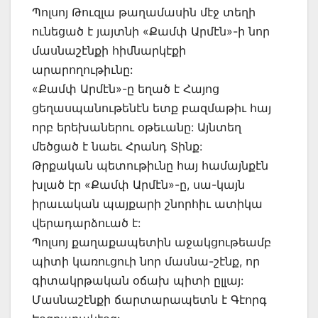
Պոլսոյ Թուզլա թաղամասին մէջ տեղի
ունեցած է յայտնի «Քամփ Արմէն»-ի նոր
մասնաշէնքի հիմնարկէքի
արարողութիւնը:
«Քամփ Արմէն»-ը եղած է Հայոց
ցեղասպանութենէն ետք բազմաթիւ հայ
որբ երեխաներու օթեւանը: Այնտեղ
մեծցած է նաեւ Հրանդ Տինք:
Թրքական պետութիւնը հայ համայնքէն
խլած էր «Քամփ Արմէն»-ը, սա-կայն
իրաւական պայքարի շնորհիւ ատիկա
վերադարձուած է:
Պոլսոյ քաղաքապետին աջակցութեամբ
պիտի կառուցուի նոր մասնա-շէնք, որ
գիտակրթական օճախ պիտի ըլլայ:
Մասնաշէնքի ճարտարապետն է Գէորգ