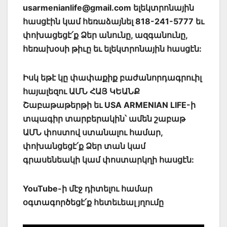
usarmenianlife@gmail.com ելեկտրոնային
հասցէին կամ հեռաձայնել 818-241-5777 եւ
փոխացեցէ՛ք Ձեր անունը, ազգանունը,
հեռախօսի թիւը եւ ելեկտրոնային հասցէն:
Իսկ եթէ կը փափաքիք բաժանորդագրուիլ
հայալեզու ԱՄՆ ՀԱՅ ԿԵԱՆՔ
Շաբաթաթերթի եւ USA ARMENIAN LIFE-ի
տպագիր տարբերակին՝ ամեն շաբաթ
ԱՄՆ փոստով ստանալու համար,
փոխանցեցէ՛ք Ձեր տան կամ
գրասենեակի կամ փոստարկղի հասցէն:
YouTube-ի մէջ դիտելու համար
օգտագործեցէ՛ք հետեւեալ յղումը