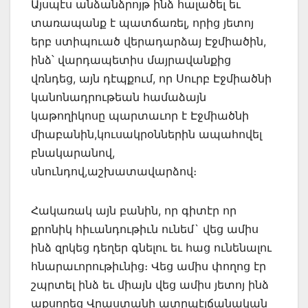
Այսպէս անձանձրոյթ ինձ հալածել եւ
տառապանք է պատճառել, որից յետոյ
երբ ստիպուած վերադարձայ Էջմիածին,
ինձ՝ վարդապետիս մայրավանքից
վռնդեց, այն դէպքում, որ Սուրբ Էջմիածնի
կանոնադրութեան համաձայն
կաթողիկոսը պարտաւոր է Էջմիածնի
միաբանին,կուսակրօններին ապահովել
բնակարանով,
սնունդով,աշխատավարձով։
Հակառակ այն բանին, որ գիտէր որ
քրոնիկ հիւանդութիւն ունեմ` վեց ամիս
ինձ զրկեց դեղեր գնելու եւ հաց ունենալու
հնարաւորութիւնից։ Վեց ամիս փողոց էր
շպրտել ինձ եւ միայն վեց ամիս յետոյ ինձ
աքսորեց Վրաստանի ատրպէյճանական