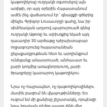
կաթողիկոսը ուղղակի օգտուելով այն
առիթի, որ այդ օրերին Հայաստանում
ամէն ինչ վաճառւում էր` գնացքի գծերից
մինչեւ Գրիգոր Լուսաւորչի գահը, նա իր
սիմոնական աղտով պարուրուած գնեց
ուղղակի Աթոռը եւ սփիւռքից եկած այդ
դաւադիր 30 արծաթը դժբախտաբար
ողջագուրուեց հայաստանեան
ընչաքաղցութեան հետ եւ արդիւնքում
ունեցանք անաստուած, անհաւատ եւ
չարի կողմից առաջնորդուող, չարի
ծրագրերը կատարող կաթողիկոս։
Նրա ոչ-հայրապետ, ոչ-կաթողիկոսլինելու
մասին բազում են վկայութիւնները։ Ես
ուզում եմ մի քանիսը յիշատակել, որպէսզի
նրա իրական դէմքը պարզ լինի մեր