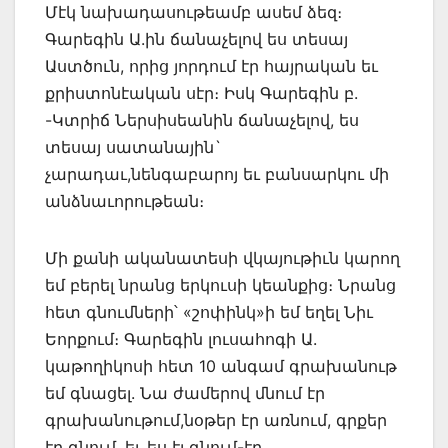
Մէկ նախադասութեամբ ասեմ ձեզ։
Գարեգին Ա.ին ճանաչելով ես տեսայ
Աստծուն, որից յորդում էր հայրական եւ
քրիստոնէական սէր։ Իսկ Գարեգին բ.
-Կտրիճ Ներսիսեանին ճանաչելով, ես
տեսայ սատանային`
չարադաւ,նենգաբարոյ եւ բանսարկու մի
անձնաւորութեան։
Մի քանի ականատեսի վկայութիւն կարող
եմ բերել նրանց երկուսի կեանքից։ Նրանց
հետ գնումների՝ «շոփինկ»ի եմ եղել Նիւ
Եորքում։ Գարեգին լուսահոգի Ա.
կաթողիկոսի հետ 10 անգամ գրախանութ
եմ գնացել. Նա ժամերով մնում էր
գրախանութում,նօթեր էր առնում, գրքեր
էր գնում, եւ ես էլ գնում-էդ