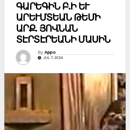
ԳԱՐԵԳԻՆ Բ.Ի ԵՒ
ԱՐԵՒՄՏԵԱՆ ԹԵՄԻ
ԱՐՔ. ՅՈՎՆԱՆ
ՏԷՐՏԷՐԵԱՆԻ ՄԱՍԻՆ
By
Appo
JUL 7, 2024