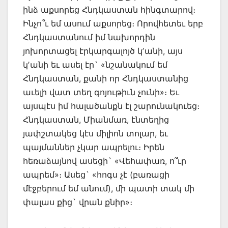
ինձ աքսորեց Հնդկաստան հինգտարով։
Ինչո՞ւ եմ ասում աքսորեց։ Որովհետեւ երբ
Հնդկաստանում իմ նախորդին
յոխորտացել էրկարգալոյծ կʼանի, այս
կʼանի եւ ասել էր` «նշանակում եմ
Հնդկաստան, քանի որ Հնդկաստանից
աւելի վատ տեղ գոյութիւն չունի»։ Եւ
այսպէս իմ հալածանքն էլ շարունակուեց։
Հնդկաստան, Միանմառ, էնտեղից
յափշտակեց կէս միլիոն տոլար, եւ
պայմաններ չկար ապրելու։ Իրեն
հեռաձայնով ասեցի` «Վեհափառ, ո՞ւր
ապրեմ»։ Ասեց` «հոգս չէ (բառացի
մէջբերում եմ անում), մի պատի տակ մի
փալաս քից` վրան քնիր»։