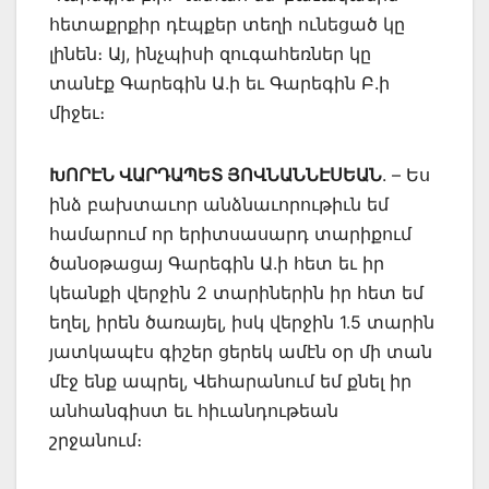
հետաքրքիր դէպքեր տեղի ունեցած կը
լինեն։ Այ, ինչպիսի զուգահեռներ կը
տանէք Գարեգին Ա.ի եւ Գարեգին Բ.ի
միջեւ։
ԽՈՐԷՆ ՎԱՐԴԱՊԵՏ ՅՈՎՆԱՆՆԷՍԵԱՆ
. – Ես
ինձ բախտաւոր անձնաւորութիւն եմ
համարում որ երիտսասարդ տարիքում
ծանօթացայ Գարեգին Ա.ի հետ եւ իր
կեանքի վերջին 2 տարիներին իր հետ եմ
եղել, իրեն ծառայել, իսկ վերջին 1.5 տարին
յատկապէս գիշեր ցերեկ ամէն օր մի տան
մէջ ենք ապրել, Վեհարանում եմ քնել իր
անհանգիստ եւ հիւանդութեան
շրջանում։