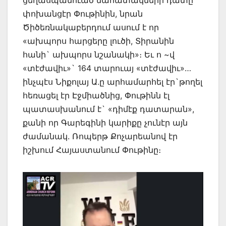
փոխանցէր Փութինին, նրան
Ծիծեռնակաբերդում ասում է որ
«ախպորս հարցերը լուծի, Տիրանին
հանի` ախպորս նշանակի»։ Եւ ո ~վ
«տէժավիւ»` 164 տարուայ «տէժավիւ»…
ինչպէս Նիքոլայ Ա.ը արհամարհել էր`թողել
հեռացել էր Էջմիածնից, Փութինն էլ
պատասխանում է` «դիմէք դատարան»,
քանի որ Գարեգինի կարիքը չունէր այն
ժամանակ. Ռոպերթ Քոչարեանով էր
իշխում Հայաստանում Փութինը։