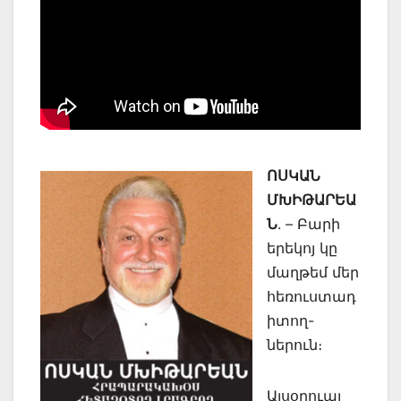
ՈՍԿԱՆ
ՄԽԻԹԱՐԵԱ
Ն
. – Բարի
երեկոյ կը
մաղթեմ մեր
հեռուստադ
իտող-
ներուն։
Այսօրուայ