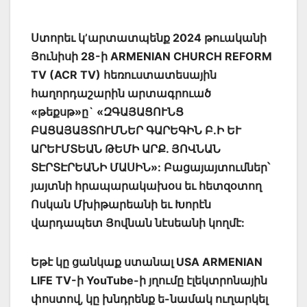
Ստորեւ կ’արտատպենք 2024 թուականի
Յունիսի 28-ի ARMENIAN CHURCH REFORM
TV (ACR TV) հեռուստատեսային
հաղորդաշարին արտագրուած
«թեքսթ»ը` «ԶԳԱՅԱՑՈՒՆՑ
ԲԱՑԱՅԱՅՏՈՒՄՆԵՐ ԳԱՐԵԳԻՆ Բ.Ի ԵՒ
ԱՐԵՒՄՏԵԱՆ ԹԵՄԻ ԱՐՔ. ՅՈՎՆԱՆ
ՏԷՐՏԷՐԵԱՆԻ ՄԱՍԻՆ»: Բացայայտումներ՝
յայտնի հրապարակախօս եւ հետզօտող
Ոսկան Մխիթարեանի եւ Խորէն
վարդապետ Յովնան նէսեանի կողմէ:
Եթէ կը ցանկաք ստանալ USA ARMENIAN
LIFE TV-ի YouTube-ի յղումը էլեկտրոնային
փոստով, կը խնդրենք ե-նամակ ուղարկել