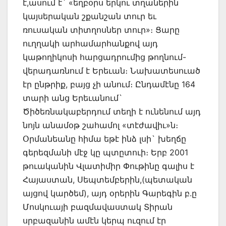
է,ասում է` «եղբօրս երկու տղաներին
կայսերական շքանշան տուր եւ
ռուսական տիտղոսներ տուր»։ Ցարը
ուղղակի արհամարհանքով այդ
կաթողիկոսի հարցադրումից թողնում-
վերադառնում է Երեւան։ Նախատեսուած
էր ընթրիք, բայց չի անում։ Ընդամէնը 164
տարի անց Երեւանում`
Ծիծեռնակաբերդում տեղի է ունենում այդ
նոյն անամօթ շահամոլ «տէժավիւ»ն։
Օրմանեանը հիմա եթէ ինձ լսի` խեղճը
գերեզմանի մէջ կը պտըտուի։ Երբ 2001
թուականին Վլատիմիր Փութինը գալիս է
Հայաստան, Սեպտեմբերին,(պետական
այցով կարծեմ), այդ օրերին Գարեգին բ.ը
Մոսկուայի բազմավաստակ Տիրան
սրբազանին ամէն կերպ ուզում էր