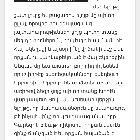
մեր ելոյթը
շատ լուրջ եւ բացառիկ ելոյթ մը պիտի
ըլլայ, որովհետեւ զգայացունց
յայտարարութիւններ ցոյց պիտի տանք
մեզ դիտողներուն, որպէսզի հասկնան թէ
Հայ Եկեղեցին այսօր ի՞նչ վիճակի մէջ է եւ
որքանով վարկաբեկուած է Հայ Եկեղեցին։
Անգամ մը եւս այստեղ բոլորիդ յիշեցնեմ,
որ չշփոթէք եկեղեցականները եկեղեցւոյ
Սրբութիւն Սրբոցի հետ։ Հետեւաբար, այս
առիթով ձեզի ցոյց պիտի տանք Խորէն
վարդապետ Յովնան նէսեանի վերջին
ելոյթը, որ մանրամասնօրէն կը նկարագրէ,
թէ ինչպէս ինք որպէս գաւազանակիրը
Գարեգին բ.կաթողիկոսին, որքան մօտէն
զինք ճանչցած է եւ որքան հալածած է