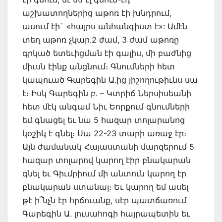
աշխատողներից աթոռ էի խնդրում,
ասում էի` «հայրս անհանգիստ է»: Ամէն
տեղ աթոռ չկար.2 ժամ, 3 ժամ աթոռը
գրկած ետեւիցման էի գալիս, մի բաժնից
միւսն էինք անցնում։ Գնումների հետ
կապուած Գարեգին Ա.ից յիշողութիւնս սա
է։ Իսկ Գարեգին բ. – Կտրիճ Ներսիսեանի
հետ մէկ անգամ Նիւ Եորքում գնումների
եմ գնացել եւ նա 5 հազար տոլարանոց
կօշիկ է գնել։ Սա 22-23 տարի առաջ էր։
Այն ժամանակ Հայաստանի մարզերում 5
հազար տոլարով կարող էիր բնակարան
գնել եւ Գիւմրիում մի անտուն կարող էր
բնակարան ստանալ։ Եւ կարող եմ ասել
թէ ի՞նչն էր հրճուանք, սէր պատճառում
Գարեգին Ա. լուսահոգի հայրապետին եւ