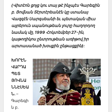
(Վիտէոն ցոյց կու տայ թէ ինչպէս Գարեգին
բ. Յովնան Տէրտէրեանէն կը ստանայ
Վազգէն Սարգսեանի եւ պետական միւս
այրերուն սպանութեան լուրը հաղորդող
նամակ մը, 1999 Հոկտեմբեր 27-ին,
կաթողիկոս ընտրութեան առիթով իր
արտասանած խօսքին ընթացքին):
ԽՈՐԷՆ
ՎԱՐԴԱ
ՊԵՏ
ՅՈՎՆԱ
ՆՆԷՍԵԱ
Ն.
–
Գարեգի
ն բ.