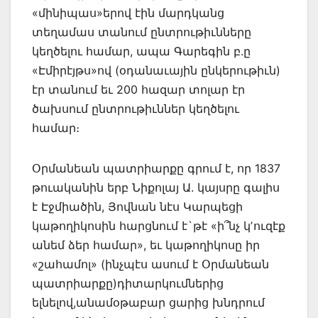
«մինիպաս»երով էին մարդկանց
տեղամաս տանում ընտրութիւնները
կեղծելու համար, ապա Գարեգին բ.ը
«Էմիրէյթս»ով (օդանաւային ընկերութիւն)
էր տանում եւ 200 հազար տոլար էր
ծախսում ընտրութիւններ կեղծելու
համար։
Օրմանեան պատրիարքը գրում է, որ 1837
թուականին երբ Նիքոլայ Ա. կայսրը գալիս
է Էջմիածին, Յովնան նէս Կարպեցի
կաթողիկոսին հարցնում է`թէ «ի՞նչ կʼուզէք
անեմ ձեր համար», եւ կաթողիկոսը իր
«շահամոլ» (ինչպէս ասում է Օրմանեան
պատրիարքը)դիտարկումներից
ելնելով,անամօթաբար ցարից խնդրում