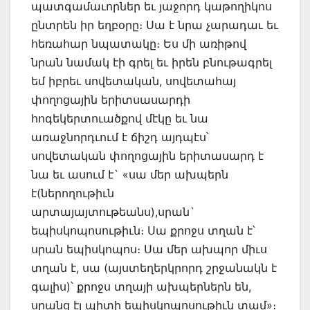
պատգամաւորներ եւ յաջորդ կաթողիկոս
ընտրեն իր եղբօրը։ Սա է նրա չարադաւ եւ
հեռահար նպատակը։ Ես մի առիթով
նրան նամակ էի գրել եւ իրեն բնութագրել
եմ իբրեւ սովետական, սովետահայ
փողոցային երիտսասարդի
հոգեկերտուածքով մէկը եւ նա
առաջնորդւում է ճիշդ այդպէս՝
սովետական փողոցային երիտասարդ է
նա եւ ասում է` «սա մեր ախպերն
է(ներողութիւն
արտայայտութեանս),սրան`
եպիսկոպոսութիւն։ Սա քրոջս տղան է՝
սրան եպիսկոպոս։ Սա մեր ախպոր միւս
տղան է, սա (այստեղերկրորդ շրջանակն է
գալիս)՝ քրոջս տղայի ախպերներն են,
սրանց էլ պիտի եպիսկոպոսութիւն տամ»։