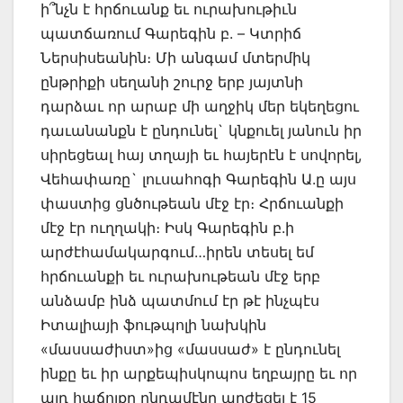
ի՞նչն է հրճուանք եւ ուրախութիւն
պատճառում Գարեգին բ. – Կտրիճ
Ներսիսեանին։ Մի անգամ մտերմիկ
ընթրիքի սեղանի շուրջ երբ յայտնի
դարձաւ որ արաբ մի աղջիկ մեր եկեղեցու
դաւանանքն է ընդունել` կնքուել յանուն իր
սիրեցեալ հայ տղայի եւ հայերէն է սովորել,
Վեհափառը` լուսահոգի Գարեգին Ա.ը այս
փաստից ցնծութեան մէջ էր։ Հրճուանքի
մէջ էր ուղղակի։ Իսկ Գարեգին բ.ի
արժէհամակարգում…իրեն տեսել եմ
հրճուանքի եւ ուրախութեան մէջ երբ
անձամբ ինձ պատմում էր թէ ինչպէս
Իտալիայի ֆութպոլի նախկին
«մասսաժիստ»ից «մասսաժ» է ընդունել
ինքը եւ իր արքեպիսկոպոս եղբայրը եւ որ
այդ հաճոյքը ընդամէնը արժեցել է 15