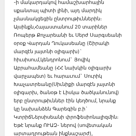
-ի մակարդակով համաշխարհային
սքանտալ պիտի լինի, այդ մարդիկ
չմասնակցեցին ընտրութիւններին։
Այսինքն,Հայաստանում 20 տարիներ
Ռոպերթ Քոչարեանի եւ Սերժ Սարգսեանի
օրօք Վարդան Ղուկասեանը (Շիրակի
մարզէն յայտնի օլիգարխ)`
հիւսիսում,կենդրոնում` Յովիկ
Աբրահամեանը (ՀՀ նախկին օլիգարխ
վարչապետ) եւ հարաւում` Սուրիկ
Խաչատրեանը(Սիւնիքի մարզէն յայտնի
օլիգարխ, ծանօթ է Լիսկա ծածկանունով)
երբ ընտրութիւններ էին կեղծում, նրանք
կը նախանձեն Գարեգին բ.ի`
ԿտրիճՆերսիսեանի փրոֆեսիոնալիզմին։
Եթէ նրանք ՈՒԱԶ- ներով (սովետական
արտադրութեան ինքնաշարժ),