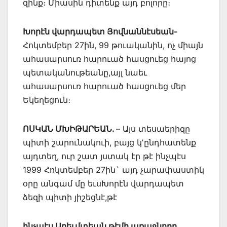
զինք։ Միասին դիտենք այդ բոլորը։
Խորէն վարդապետ Յովնաննէսեան-
Հոկտեմբեր 27ին, 99 թուականին, ոչ միայն
ահասարսուռ հարուած հասցուեց հայոց
պետականութեանը,այլ նաեւ
ահասարսուռ հարուած հասցուեց մեր
Եկեղեցուն։
ՈՍԿԱՆ ՄԽԻԹԱՐԵԱՆ.
– Այս տեսաերիզը
պիտի շարունակուի, բայց կʼընդհատենք
այդտեղ, ուր շատ յստակ էր թէ ինչպէս
1999 Հոկտեմբեր 27ին` այդ չարափաստիկ
օրը անգամ մը եւսԽորէն վարդապետ
ձեզի պիտի յիշեցնէ,թէ
ինչպէս Արեւմտեան թէմի առաջնորդ