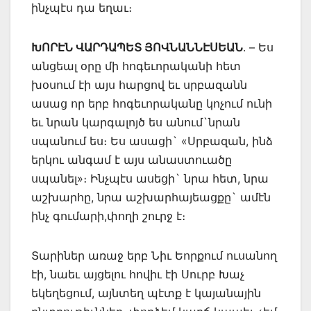
ինչպէս դա եղաւ։
ԽՈՐԷՆ ՎԱՐԴԱՊԵՏ ՅՈՎՆԱՆՆԷՍԵԱՆ
. – Ես
անցեալ օրը մի հոգեւորականի հետ
խօսում էի այս հարցով եւ սրբազանն
ասաց որ երբ հոգեւորականը կոչում ունի
եւ նրան կարգալոյծ ես անում`նրան
սպանում ես։ Ես ասացի` «Սրբազան, ինձ
երկու անգամ է այս անաստուածը
սպանել»։ Ինչպէս ասեցի` նրա հետ, նրա
աշխարհը, նրա աշխարհայեացքը` ամէն
ինչ գումարի,փողի շուրջ է։
Տարիներ առաջ երբ Նիւ Եորքում ուսանող
էի, նաեւ այցելու հովիւ էի Սուրբ Խաչ
եկեղեցում, այնտեղ պէտք է կայանային