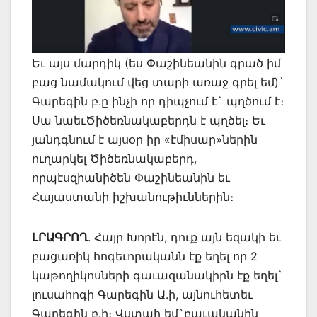
Եւ այս մարդիկ (ես Փաշինեանին գրած իմ
բաց նամակում վեց տարի առաջ գրել եմ)`
Գարեգին բ.ը ինչի որ դիպչում է` պղծում է։
Սա նաեւԾիծեռնակաբերդն է պղծել։ Եւ
յանդգնում է այսօր իր «էմիսար»ներին
ուղարկել Ծիծեռնակաբերդ,
որպէսզիանիծեն Փաշինեանին եւ
Հայաստանի իշխանութիւններին։
ԼՐԱԳՐՈՂ
. Հայր Խորէն, դուք այն եզակի եւ
բացառիկ հոգեւորականն էք եղել որ 2
կաթողիկոսների գաւազանակիրն էք եղել`
լուսահոգի Գարեգին Ա.ի, այնուհետեւ
Գարեգին բ.ի։ Վստահ եմ`բաւականին