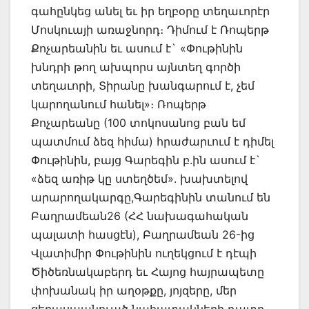
գահընկեց անել եւ իր եղբօրը տեղաւորէր
Մոսկուայի առաջնորդ։ Դիմում է Ռոպերթ
Քոչարեանին եւ ասում է` «Փութինին
խնդրի թող ախպորս այնտեղ գործի
տեղաւորի, Տիրանը խանգարում է, չեմ
կարողանում հանել»։ Ռոպերթ
Քոչարեանը (100 տոկոսանոց բան եմ
պատմում ձեզ հիմա) հրաժարւում է դիմել
Փութինին, բայց Գարեգին բ.ին ասում է`
«ձեզ առիթ կը ստեղծեմ». խախտելով
արարողակարգը,Գարեգինին տանում են
Բաղրամեան26 (ՀՀ նախագահական
պալատի հասցէն), Բաղրամեան 26-ից
Վլատիմիր Փութինին ուղեկցում է դէպի
Ծիծեռնակաբերդ եւ Հայոց հայրապետը
փոխանակ իր աղօթքը, յոյզերը, մեր
ցեղասպանուած նահատակների դատը