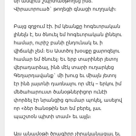
մի անկիւն շպրտածթողեց ինձ.
Վիրաւորուած` թողեցի գնացի ուղղակի։
Բայց զղջում էի. իմ կեանքը հոգեւորական
լինելն է, ես ծնուել եմ հոգեւորական լինելու
համար, ուրիշ բանի ընդունակ եւ ի
վիճակի չեմ։ Ես Աստծոյ խօսքը քարոզելու
համար եմ ծնուել։ Եւ երբ տարիներ յետոյ
վերադարձայ, ինձ մէկ տարի ուղարկեց
Գեղարդավանք` մի խուց եւ միայն յետոյ
էր ինձ յայտնի դառնալու որ մէկ – երկու իմ
մեծահարուստ ծանօթներիցոր ունէի
փորձել էր նրանցից գումար պոկել, ասելով
որ «ձեր ծանօթին ետ եմ բերել, լաւ
պաշտօն պիտի տամ» եւ այլն։
Այս անամօթի ծրագիրը չիրականացաւ եւ