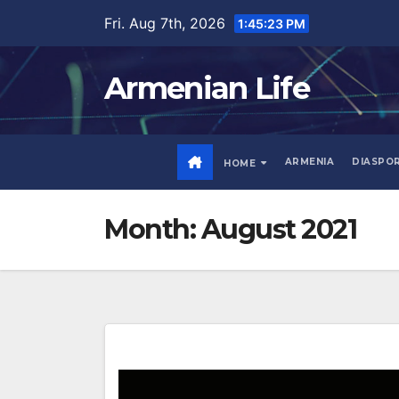
Skip
Fri. Aug 7th, 2026
1:45:24 PM
to
content
Armenian Life
ARMENIA
DIASPO
HOME
Month:
August 2021