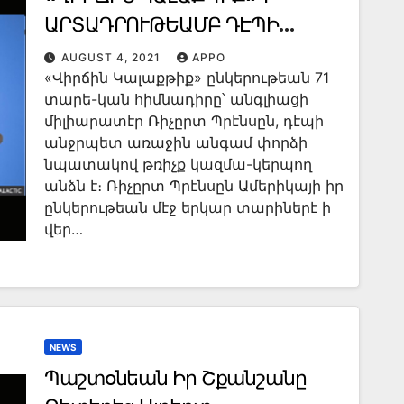
ԱՐՏԱԴՐՈՒԹԵԱՄԲ ԴԷՊԻ
ԱՆՋՐՊԵՏ ԹՌԻՉՔ
AUGUST 4, 2021
APPO
«Վիրճին Կալաքթիք» ընկերութեան 71
տարե-կան հիմնադիրը՝ անգլիացի
միլիարատէր Ռիչըրտ Պրէնսըն, դէպի
անջրպետ առաջին անգամ փորձի
նպատակով թռիչք կազմա-կերպող
անձն է։ Ռիչըրտ Պրէնսըն Ամերիկայի իր
ընկերութեան մէջ երկար տարիներէ ի
վեր…
NEWS
Պաշտօնեան Իր Շքանշանը