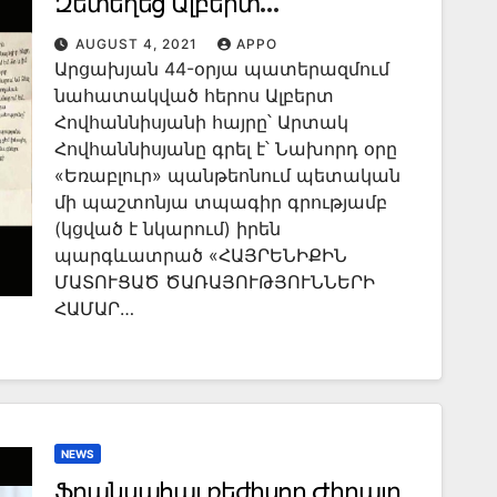
Զետեղեց Ալբերտ
Յովհաննիսեանի
AUGUST 4, 2021
APPO
Արցախյան 44-օրյա պատերազմում
Շիրմաքարին Վրայ
նահատակված հերոս Ալբերտ
Հովհաննիսյանի հայրը՝ Արտակ
Հովհաննիսյանը գրել է՝ Նախորդ օրը
«Եռաբլուր» պանթեոնում պետական
մի պաշտոնյա տպագիր գրությամբ
(կցված է նկարում) իրեն
պարգևատրած «ՀԱՅՐԵՆԻՔԻՆ
ՄԱՏՈՒՑԱԾ ԾԱՌԱՅՈՒԹՅՈՒՆՆԵՐԻ
ՀԱՄԱՐ…
NEWS
Ֆրանսահայ ռեժիսոր Ժիրայր