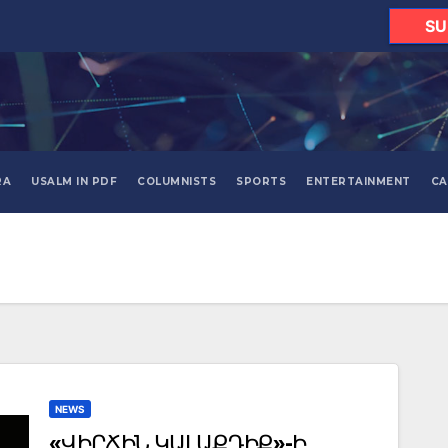
SU
RA
USALM IN PDF
COLUMNISTS
SPORTS
ENTERTAINMENT
CA
NEWS
«ՎԻՐՃԻՆ ԿԱԼԱՔԴԻՔ»-Ի