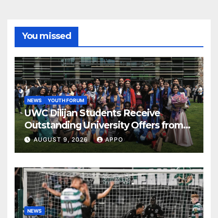
You missed
NEWS
YOUTH FORUM
UWC Dilijan Students Receive
Outstanding University Offers from
the World’s Leading Institutions
AUGUST 9, 2026
APPO
NEWS