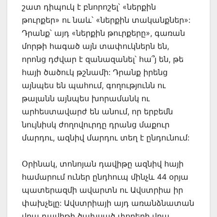
շատ դիպուկ է բնորոշել՝ «ներքին
թուրքեր» ու նաև՝ «ներքին տականքներ»:
Դրանք՝ այդ «ներքին թուրքերը», գառան
մորթի հագած այն տափուկներն են,
որոնց դժվար է զանազանել՝ հա՞յ են, թե
հայի ծածուկ թշնամի: Դրանք իրենց
այնպես են պահում, գողությունն ու
թալանն այնպես խորամանկ ու
արհեստավարժ են անում, որ երբեմն
նույնիսկ ժողովուրդը դրանց մաքուր
մարդու, ազնիվ մարդու տեղ է ընդունում:
Օրինակ, տոնոյան դավիթը ազնիվ հայի
համարում ուներ ընդհուպ մինչև 44 օրյա
պատերազմի ավարտն ու Ավստրիա իր
փախչելը: Ավստրիայի այդ առանձնատան
վրա դավիթի ծախսած փողերի վրա