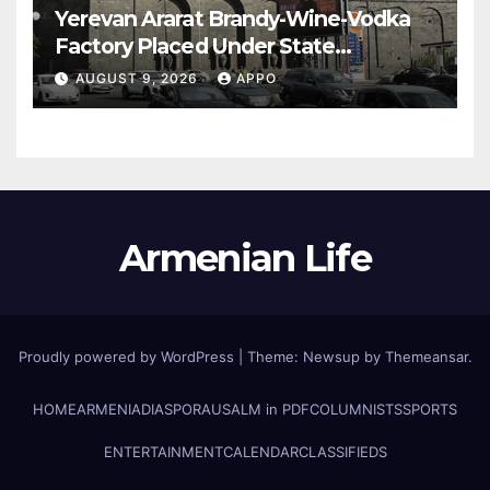
Yerevan Ararat Brandy-Wine-Vodka
Factory Placed Under State
Administration
AUGUST 9, 2026
APPO
Armenian Life
Proudly powered by WordPress
|
Theme: Newsup by
Themeansar
.
HOME
ARMENIA
DIASPORA
USALM in PDF
COLUMNISTS
SPORTS
ENTERTAINMENT
CALENDAR
CLASSIFIEDS