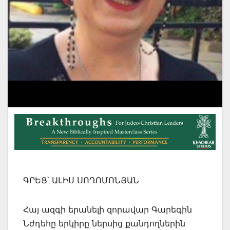
ԳՐԵՑ՝ ԱԼԻՍ ՍՈՂՈՄՈՆՅԱՆ
Հայ ազգի երանելի զորավար Գարեգին
Նժդեհը երկիրը ներսից քանդողներին