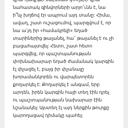
նահատակ զինվորների արյո՜ւնն է, նա
ի՞նչ խղճով էր ապրում այդ տանը: Հիմա,
ավաղ, շատ ուշացումով, պարզվում է, որ
նա ա՛յդ իր «համակրելի» եղած
տարիներից թալանել, հա՜ թալանել է ու չի
բացահայտվել: Հետո, շատ հետո
պարզվեց, որ պաշտպանության
փոխնախարար եղած ժամանակ կարգին
էլ փչացել է, բայց իր փչանալը
խորամանկորեն ու վարպետորեն
քողարկել է: Քողարկել է անգամ, երբ
արդեն, իրեն կարգին հայի տեղ էին դրել
ու պաշտպանության նախարար էին
նշանակել: Այստեղ էլ այդ ներքին թուրքը
կարողացավ դիմակը պահել: