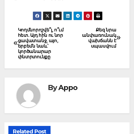
Post
Կողմնորոշվե՞լ, ո՞ւմ
Քեզ նրա
հետ. Այդ հին ու նոր
անփառունակ
navigation
ցավատանջ, այո,
վախճանն է
երբեմն նաև՝
սպասվում
կործանարար
փնտրտունքը
By
Appo
Related Post