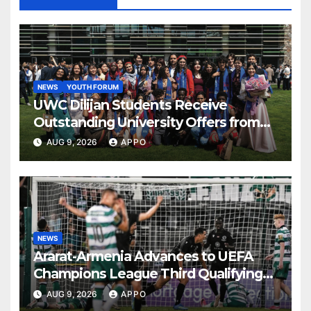
NEWS
YOUTH FORUM
UWC Dilijan Students Receive
Outstanding University Offers from
the World’s Leading Institutions
AUG 9, 2026
APPO
NEWS
Ararat-Armenia Advances to UEFA
Champions League Third Qualifying
Round
AUG 9, 2026
APPO