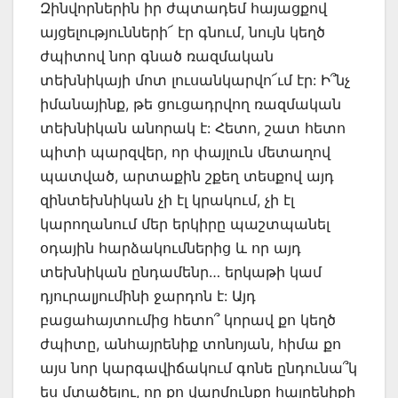
Զինվորներին իր ժպտադեմ հայացքով
այցելությունների՜ էր գնում, նույն կեղծ
ժպիտով նոր գնած ռազմական
տեխնիկայի մոտ լուսանկարվո՜ւմ էր: Ի՞նչ
իմանայինք, թե ցուցադրվող ռազմական
տեխնիկան անորակ է: Հետո, շատ հետո
պիտի պարզվեր, որ փայլուն մետաղով
պատված, արտաքին շքեղ տեսքով այդ
զինտեխնիկան չի էլ կրակում, չի էլ
կարողանում մեր երկիրը պաշտպանել
օդային հարձակումներից և որ այդ
տեխնիկան ընդամենր… երկաթի կամ
դյուրալյումինի ջարդոն է: Այդ
բացահայտումից հետո՞ կորավ քո կեղծ
ժպիտը, անհայրենիք տոնոյան, հիմա քո
այս նոր կարգավիճակում գոնե ընդունա՞կ
ես մտածելու, որ քո վարմունքը հայրենիքի