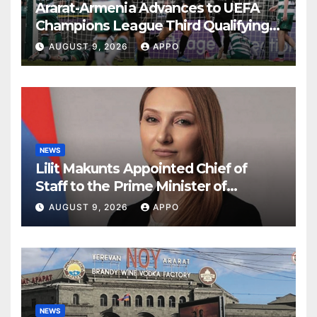
Ararat-Armenia Advances to UEFA
Champions League Third Qualifying
Round
AUGUST 9, 2026
APPO
NEWS
Lilit Makunts Appointed Chief of
Staff to the Prime Minister of
Armenia
AUGUST 9, 2026
APPO
NEWS