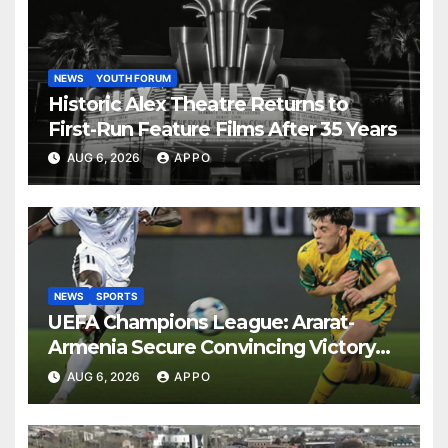
NEWS
YOUTH FORUM
Historic Alex Theatre Returns to
First-Run Feature Films After 35 Years
AUG 6, 2026
APPO
NEWS
SPORTS
UEFA Champions League: Ararat-
Armenia Secure Convincing Victory
Over Shamrock Rovers 2-0
AUG 6, 2026
APPO