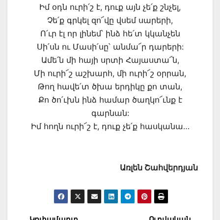
Իմ օդն ուրի՛շ է, դուք այն չե՛ք շնչել,
Չե՛ք գրկել զո՜վը վսեմ սարերի,
Ո՛ւր էլ որ լինեմ՝ ինձ հե՛տ կկանչեն
Սի՛սն ու Մասի՛սը՝ անմա՜ր դարերի:
Ամե՛ն մի հայի սրտի Հայաստա՜ն,
Մի ուրի՜շ աշխարհ, մի ուրի՜շ օրրան,
Թող հավե՛տ ծխա երդիկը քո տան,
Քո ծո՛ւխն ինձ համար ծաղկո՜ւնք է
գարնան:
Իմ հողն ուրի՜շ է, դուք չե՛ք հասկանա…
Առլեն Շահվերդյան
Կռփամարտ.
Ուրվական