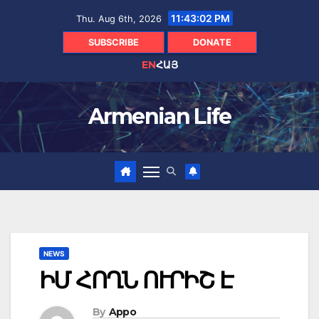
Skip
11:43:03 PM
Thu. Aug 6th, 2026
to
content
SUBSCRIBE
DONATE
EN
ՀԱՅ
Armenian Life
NEWS
ԻՄ ՀՈՂՆ ՈՒՐԻՇ Է
By
Appo