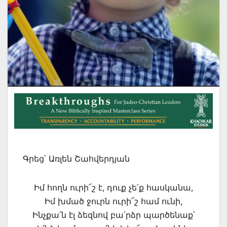
Գրեց՝ Առլեն Շահվերդյան
Իմ հողն ուրի՜շ է, դուք չե՛ք հասկանա,
Իմ խմած ջուրն ուրի՜շ համ ունի,
Ինչքա՛ն էլ ձեզնով բա՛րձր պարծենաք՝