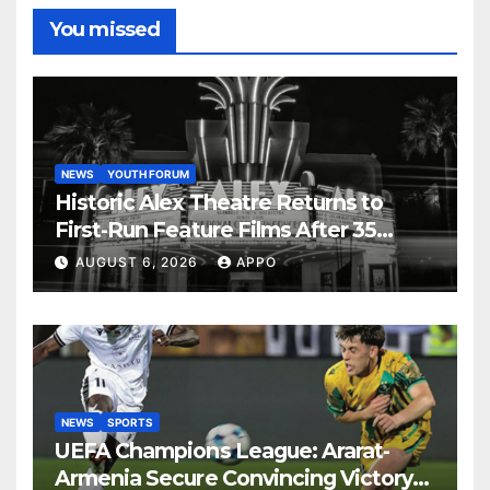
You missed
NEWS
YOUTH FORUM
Historic Alex Theatre Returns to
First-Run Feature Films After 35
Years
AUGUST 6, 2026
APPO
NEWS
SPORTS
UEFA Champions League: Ararat-
Armenia Secure Convincing Victory