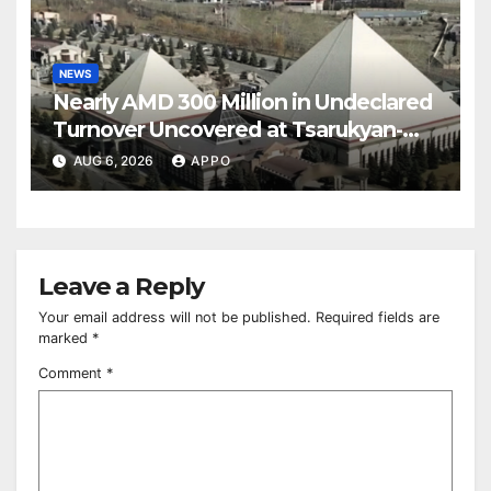
NEWS
Nearly AMD 300 Million in Undeclared
Turnover Uncovered at Tsarukyan-
Owned Entertainment Center
AUG 6, 2026
APPO
Leave a Reply
Your email address will not be published.
Required fields are
marked
*
Comment
*