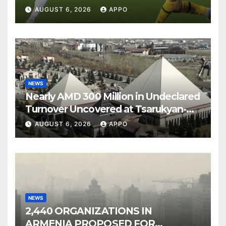
Over Shamrock Rovers 2-0
AUGUST 6, 2026
APPO
NEWS
Nearly AMD 300 Million in Undeclared
Turnover Uncovered at Tsarukyan-
Owned Entertainment Center
AUGUST 6, 2026
APPO
NEWS
2,440 ORGANIZATIONS IN
ARMENIA PROPOSED FOR