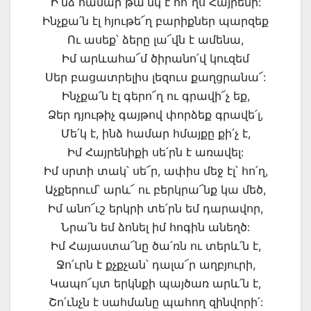
Ի՛նձ համար թա՛նկ է հո՜ղս Հայրենի:
Ինչքա՛ն էլ հյութե՜ղ բարիքներ պարզեք
Ու ասեք՝ ձերը լա՜վն է ամենա,
Իմ արևահա՜մ ծիրանո՛վ կուզեմ
Սեր բացատրելիս լեզուս քաղցրանա՜:
Ինչքա՛ն էլ գերո՜ղ ու գրավի՜չ եք,
Ձեր դյութիչ գայթով փորձեք գրավե՛լ,
Մե՛կ է, ինձ համար հմայքը քի՛չ է,
Իմ Հայրենիքի սե՛րն է առավել:
Իմ սրտի տակ՝ սե՜ր, ափիս մեջ էլ՝ հո՛ղ,
Աչքերում՝ արև՜ ու բերկրա՜նք կա մեծ,
Իմ անո՜ւշ երկրի տե՛րն եմ դարավոր,
Նրա՛ն եմ ձոնել իմ հոգին անեղծ:
Իմ Հայաստա՜նը ծա՛ռն ու տերև՛ն է,
Ջո՛ւրն է քչքչան՝ դալա՜ր աղբյուրի,
Կապո՜ւյտ երկնքի պայծառ արև՛ն է,
Շո՛ւնչն է սահմանը պահող զինվորի՛: