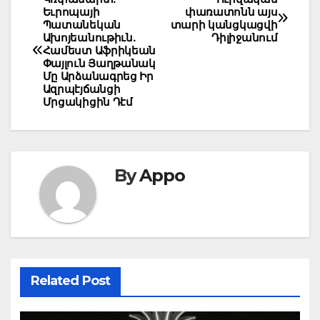
Post
Եւրոպայի
փառատոնն այս
navigation
Պատանեկան
տարի կանցկացվի
Ախոյեանութիւն.
Դիլիջանում
Համեստ Աֆրիկեան
Փայլուն Յաղթանակ
Մը Արձանագրեց Իր
Ազրպէյճանցի
Մրցակիցին Դէմ
By
Appo
Related Post