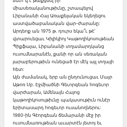
ձեւո՞վ է թաքցնել իր
միասեռականութիւնը, շտապելով
Լիբանանի Հայ Առաքելական եկեղեցու
աստվածաբանական վար-ժարանը:
Արդեոք ան 1975 թ. դուրս եկա՞ւ թէ՝
վտարուեցաւ Կիլիկիոյ Կաթողիկոսութեան
Պիքֆայա, Լիբանանի տղամարդկանց
ուսումնարանէն, քանի որ ան սեռական
յարաբերութիւն ունեցած էր մէկ այլ տղայի
հետ:
Այն ժամանակ, երբ ան ընդունուցաւ Մայր
Աթոռ Սբ. Էջմիածնի Գեւորգեան հոգեւոր
վարժարան, Ամենայն Հայոց
կաթողիկոսութիւնը պակասութիւն ունէր
երիտասարդ հոգեւոր ուսանողներու:
1980-ին Գէորգեան ճեմարանի մէջ իր
ուսումնառութեան աւարտէն յետոյ եւ