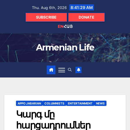
Skip
8:41:31 AM
Thu. Aug 6th, 2026
to
content
SUBSCRIBE
DONATE
EN
ՀԱՅ
Armenian Life
APPO JABARIAN
COLUMNISTS
ENTERTAINMENT
NEWS
Կարգ մը
հարցադրումներ