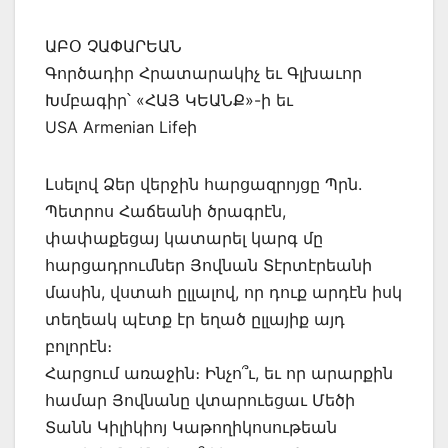
ԱԲՕ ՉԱՓԱՐԵԱՆ
Գործադիր Հրատարակիչ եւ Գլխաւոր
Խմբագիր՝ «ՀԱՅ ԿԵԱՆՔ»-ի եւ
USA Armenian Lifeի
Լսելով Ձեր վերջին հարցազրոյցը Պրն.
Պետրոս Հաճեանի ծրագրէն,
փափաքեցայ կատարել կարգ մը
հարցադրումներ Յովնան Տէրտէրեանի
մասին, վստահ ըլլալով, որ դուք արդէն իսկ
տեղեակ պէտք էր եղած ըլլայիք այդ
բոլորէն։
Հարցում առաջին։ Ինչո՞ւ, եւ որ արարքին
համար Յովնանը վտարուեցաւ Մեծի
Տանն Կիլիկիոյ Կաթողիկոսութեան