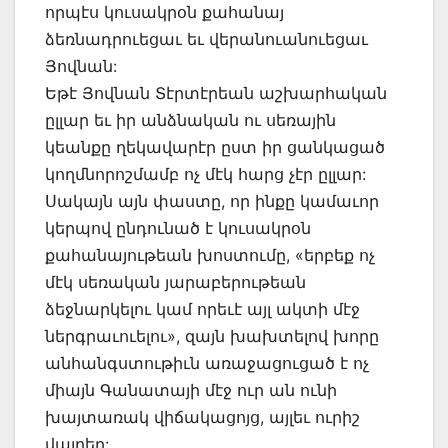
որպէս կուսակրօն քահանայ
ձեռնադրուեցաւ եւ վերանուանուեցաւ
Յովնան:
Եթէ Յովնան Տէրտէրեան աշխարհական
ըլլար եւ իր անձնական ու սեռային
կեանքը ղեկավարէր ըստ իր ցանկացած
կողմնորոշմամբ ոչ մէկ հարց չէր ըլլար:
Սակայն այն փաստը, որ ինքը կամաւոր
կերպով ընդունած է կուսակրօն
քահանայութեան խոստումը, «երբեք ոչ
մէկ սեռական յարաբերութեան
ձեջնարկելու կամ որեւէ այլ ակտի մէջ
ներգրաւուելու», զայն խախտելով խորը
անհանգստութիւն առաջացուցած է ոչ
միայն Գանատայի մէջ ուր ան ունի
խայտառակ վիճակացոյց, այլեւ ուրիշ
վայրեր: