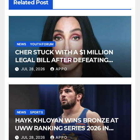
Related Post
NEWS
YOUTH FORUM
CHER STUCK WITH A $1 MILLION
LEGAL BILL AFTER DEFEATING
SONNY BONO’S WIDOW
JUL 28, 2026
APPO
NEWS
SPORTS
HAYK KHLOYAN WINS BRONZE AT
UWW RANKING SERIES 2026 IN
BUDAPEST
JUL 28, 2026
APPO