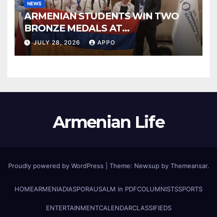
NEWS
ARMENIAN STUDENTS WIN TWO
BRONZE MEDALS AT
INTERNATIONAL CHEMISTRY
JULY 28, 2026
APPO
OLYMPIAD
Armenian Life
Proudly powered by WordPress
|
Theme: Newsup by
Themeansar
.
HOME
ARMENIA
DIASPORA
USALM in PDF
COLUMNISTS
SPORTS
ENTERTAINMENT
CALENDAR
CLASSIFIEDS