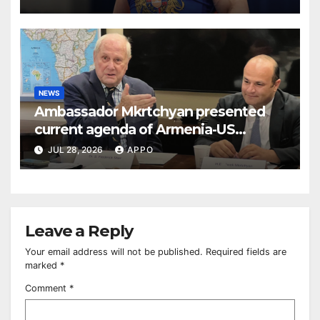
NEWS
Ambassador Mkrtchyan presented
current agenda of Armenia-US
relations at American Foreign Policy
JUL 28, 2026
APPO
Council
Leave a Reply
Your email address will not be published.
Required fields are
marked
*
Comment
*