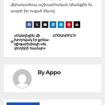
վերադառնայ աշխարհական կեանքին եւ
ապրի իր ուզած ձեւով:
Post
«Եկեղեցին մի
ՀՌՉԱԿՈՒՄ
խողովակ էր քրեա-
navigation
օլիգարխիայի սեւ
փողերի համար»
By
Appo