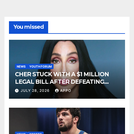
You missed
NEWS
YOUTH FORUM
CHER STUCK WITH A $1 MILLION
LEGAL BILL AFTER DEFEATING
SONNY BONO’S WIDOW
JULY 28, 2026
APPO