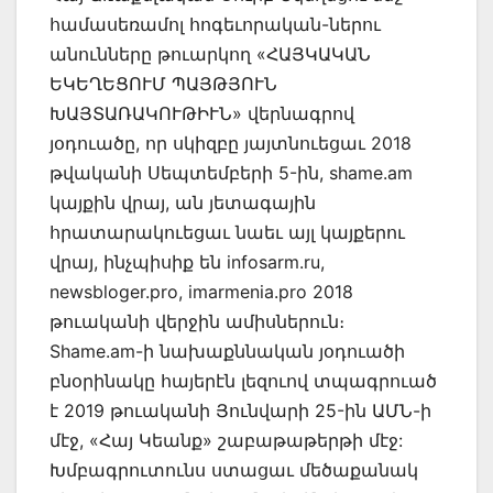
համասեռամոլ հոգեւորական-ներու
անունները թուարկող «ՀԱՅԿԱԿԱՆ
ԵԿԵՂԵՑՈՒՄ ՊԱՅԹՅՈՒՆ
ԽԱՅՏԱՌԱԿՈՒԹԻՒՆ» վերնագրով
յօդուածը, որ սկիզբը յայտնուեցաւ 2018
թվականի Սեպտեմբերի 5-ին, shame.am
կայքին վրայ, ան յետագային
հրատարակուեցաւ նաեւ այլ կայքերու
վրայ, ինչպիսիք են infosarm.ru,
newsbloger.pro, imarmenia.pro 2018
թուականի վերջին ամիսներուն։
Shame.am-ի նախաքննական յօդուածի
բնօրինակը հայերէն լեզուով տպագրուած
է 2019 թուականի Յունվարի 25-ին ԱՄՆ-ի
մէջ, «Հայ Կեանք» շաբաթաթերթի մէջ:
Խմբագրուտունս ստացաւ մեծաքանակ