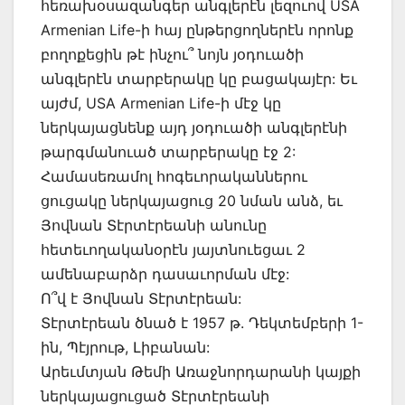
հեռախօսազանգեր անգլերէն լեզուով USA
Armenian Life-ի հայ ընթերցողներէն որոնք
բողոքեցին թէ ինչու՞ նոյն յօդուածի
անգլերէն տարբերակը կը բացակայէր: Եւ
այժմ, USA Armenian Life-ի մէջ կը
ներկայացնենք այդ յօդուածի անգլերէնի
թարգմանուած տարբերակը էջ 2:
Համասեռամոլ հոգեւորականներու
ցուցակը ներկայացուց 20 նման անձ, եւ
Յովնան Տէրտէրեանի անունը
հետեւողականօրէն յայտնուեցաւ 2
ամենաբարձր դասաւորման մէջ:
Ո՞վ է Յովնան Տէրտէրեան:
Տէրտէրեան ծնած է 1957 թ. Դեկտեմբերի 1-
ին, Պէյրութ, Լիբանան:
Արեւմտյան Թեմի Առաջնորդարանի կայքի
ներկայացուցած Տէրտէրեանի