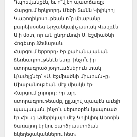
Դպրեվանքէն, եւ ո՞վ էր պատճառը։
Հարցում երկրորդ։ Մեծի Տանն Կիլիկիոյ
Կաթողիկոսութեան ո՞ր միաբանը
բարեխօսեց Երջանկայիշատակ Վազգէն
Ա.ի մօտ, որ ան ընդունուի Ս. Էջմիածնի
Հոգեւոր Ճեմարան։
Հարցում երրորդ։ Իր քահանայական
ձեռնադրութենէն ետք, ինչո՞ւ իր
ստորագրած յօդուածներուն տակ
կ՛աւելցնէր՝ «Ս. Էջմիածնի միաբան»ը։
Միաբանութեան մէջ միակն էր։
Հարցում չորորդ։ Իր այդ
ստորագրութեամբ, ըլլալով պապէն աւելի
պապական, ինչո՞ւ սերտօրէն կապուած
էր Հիւսգ Ամերիկայի մէջ Կիլիկիոյ Աթոռին
ծառայող երկու բարձրաստիճան
եկեղեցականներու հետ։