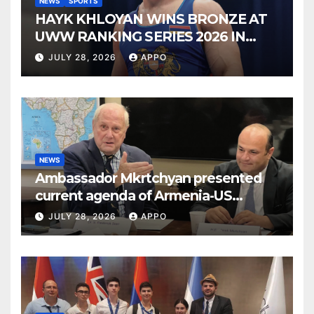
NEWS
SPORTS
HAYK KHLOYAN WINS BRONZE AT
UWW RANKING SERIES 2026 IN
BUDAPEST
JULY 28, 2026
APPO
NEWS
Ambassador Mkrtchyan presented
current agenda of Armenia-US
relations at American Foreign Policy
JULY 28, 2026
APPO
Council