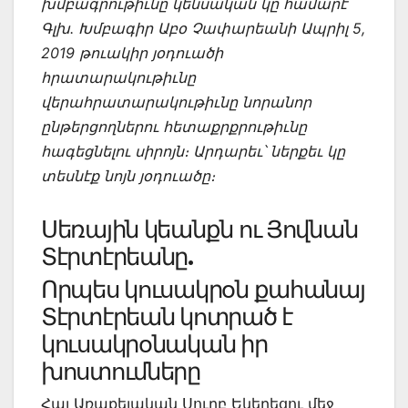
խմբագրութիւնը կենսական կը համարէ
Գլխ. Խմբագիր Աբօ Չափարեանի Ապրիլ 5,
2019 թուակիր յօդուածի
հրատարակութիւնը
վերահրատարակութիւնը նորանոր
ընթերցողներու հետաքրքրութիւնը
հագեցնելու սիրոյն։ Արդարեւ՝ ներքեւ կը
տեսնէք նոյն յօդուածը։
Սեռային կեանքն ու Յովնան
Տէրտէրեանը.
Որպես կուսակրօն քահանայ
Տէրտէրեան կոտրած է
կուսակրօնական իր
խոստումները
Հայ Առաքելական Սուրբ Եկեղեցու մեջ