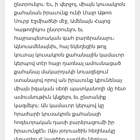
ընտրուելու: Եւ, ի վերջոյ, միայն կուսակրօն
քահանան իրաւունք ունի Մայր Աթոռ
Սուրբ Էջմիածնի մէջ, Ամենայն Հայոց
Կաթողիկոս ընտրուելու եւ
հայրապետական գահ բարձրանալու։
Այնուամենայնիւ, հայ եկեղեցին թոյլ
կուտայ կուսակրօն քահանային կամաւոր
կերպով տէր հայր դառնալ ամուսնացած
քահանայ մակարդակի նուազեցում
ստանալով որով ան իրաւունք կþունենայ
միայն իգական սեռի պատկանողի մը հետ
ամուսնութիւն կնքելու եւ ընտանիք
կազմելու: Ան կամաւոր կերպով կը
հրաժարի կուսակրօն քահանայի
հոգեւորական դասի բարձրացումի իր
իրաւունքէն։ (Այս յօդուածին հեղինակը
մտադիր չէ կարծիք յայտնել ներկայ