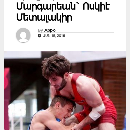
Մարգարեան` Ոսկիէ
Մետալակիր
By
Appo
JUN 15, 2019