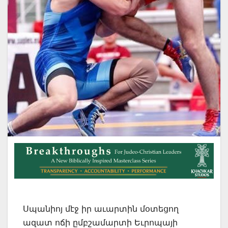
Սպանիոյ մէջ իր աւարտին մօտեցող
ազատ ոճի ըմբշամարտի Եւրոպայի