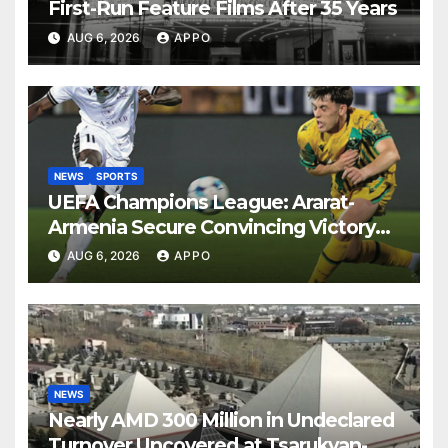
First-Run Feature Films After 35 Years
AUG 6, 2026
APPO
NEWS
SPORTS
UEFA Champions League: Ararat-
Armenia Secure Convincing Victory
Over Shamrock Rovers 2-0
AUG 6, 2026
APPO
NEWS
Nearly AMD 300 Million in Undeclared
Turnover Uncovered at Tsarukyan-