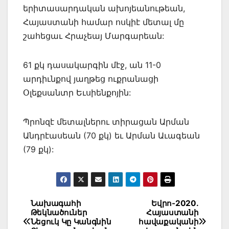
երիտասարդական ախոյեանութեան,
Հայաստանի համար ոսկիէ մետալ մը
շահեցաւ Հրաչեայ Մարգարեան:
61 քկ դասակարգին մէջ, ան 11-0
արդիւնքով յաղթեց ուքրանացի
Օլեքսանտր Եւսիենքոյին:
Պրոնզէ մետալներու տիրացան Արման
Անդրէասեան (70 քկ) եւ Արման Աւագեան
(79 քկ):
Post
Նախագահի
Եվրո-2020.
Թեկնածուներ
Հայաստանի
navigation
Նեցուկ Կը Կանգնին
հավաքականի