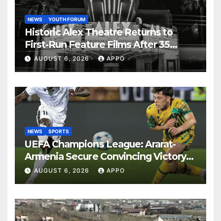
NEWS
YOUTH FORUM
Historic Alex Theatre Returns to
First-Run Feature Films After 35
Years
AUGUST 6, 2026
APPO
NEWS
SPORTS
UEFA Champions League: Ararat-
Armenia Secure Convincing Victory
Over Shamrock Rovers 2-0
AUGUST 6, 2026
APPO