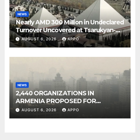
NEWS
Nearly AMD 300 Million in Undeclared
Turnover Uncovered at Tsarukyan-
Owned Entertainment Center
AUGUST 6, 2026
APPO
NEWS
2,440 ORGANIZATIONS IN
ARMENIA PROPOSED FOR
INCLUSION IN LIST OF AIR
AUGUST 6, 2026
APPO
POLLUTERS