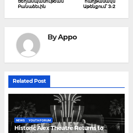
Ցեղասպանութեան
հաղթանակն
Բանաձեւին
Աթենքում՝ 3։2
By
Appo
Related Post
NEWS
YOUTH FORUM
Historic Alex Theatre Returns to