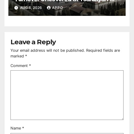
Owned Entertainment Center
AUG 6, 2026
APPO
Leave a Reply
Your email address will not be published.
Required fields are
marked
*
Comment
*
Name
*