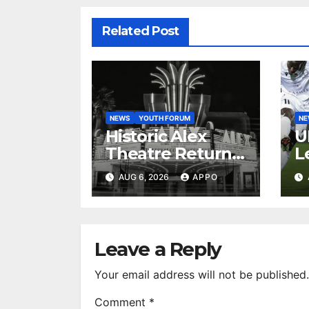
Related Post
NEWS
YOUTH FORUM
N
Historic Alex
U
Theatre Returns
L
to First-Run
A
AUG 6, 2026
APPO
Feature Films
C
After 35 Years
V
S
R
Leave a Reply
Your email address will not be published.
Comment
*