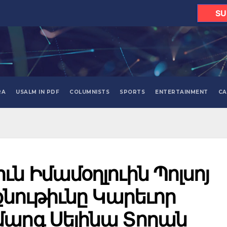
SU
RA
USALM IN PDF
COLUMNISTS
SPORTS
ENTERTAINMENT
CA
ն Իմամօղլուին Պոլսոյ
քնութիւնը Կարեւոր
մարգ Սելինա Տողան