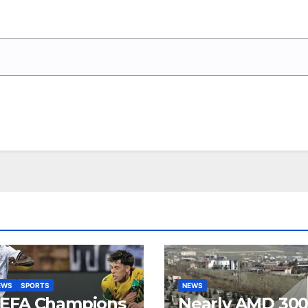
EWS
SPORTS
NEWS
EFA Champions
Nearly AMD 30