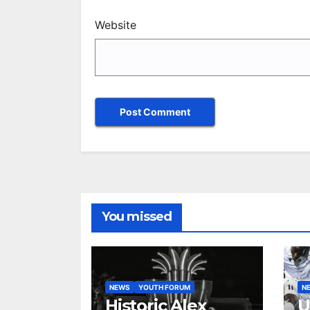
Website
You missed
NEWS
YOUTH FORUM
N
Historic Alex
U