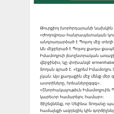
Թուրքիոյ խորհրդարանի նախկին
«Ժողովրդա-հանրապետական կուսա
անդրադարձած է Պոլսոյ մէջ տեղի
Ան մէջբերած է Պոլսոյ քաղա-քապ
Իմամօղլուի յետընտրական առաջին
վերջինիս, կը փոխանցէ ermenihaber
Տողան գրած է. «էքրեմ Իմամօղլու
չկան: Այս քաղաքին մէջ մենք մեր գ
ասորիները, հրեաներըգգգ»։
«Շնորհակալութիւն Իմամօղլուին Պ
կարեւոր համարելու համար»:
Յիշեցնենք, որ Սելինա Տողանը պ
համայնքի ազդեցիկ կին գործիչներ