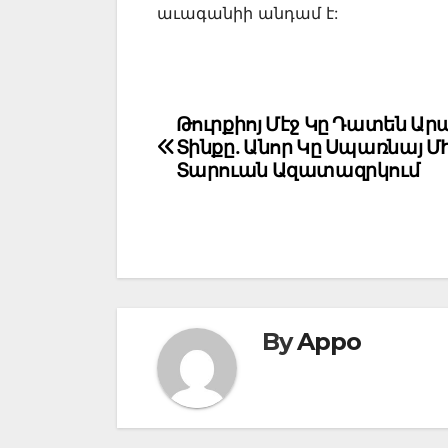
աւագանիի անդամ է:
Post
Թուրքիոյ Մէջ Կը Դատեն Ա
Տինքը. Անոր Կը Սպառնայ ՄԻ
navigation
Տարուան Ազատազրկում
By
Appo