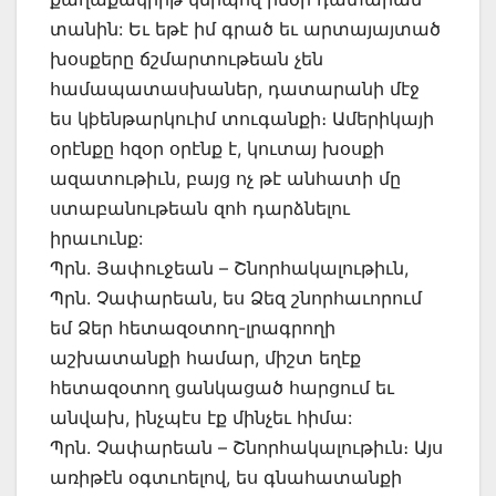
տանին: Եւ եթէ իմ գրած եւ արտայայտած
խօսքերը ճշմարտութեան չեն
համապատասխաներ, դատարանի մէջ
ես կþենթարկուիմ տուգանքի։ Ամերիկայի
օրէնքը հզօր օրէնք է, կուտայ խօսքի
ազատութիւն, բայց ոչ թէ անհատի մը
ստաբանութեան զոհ դարձնելու
իրաւունք:
Պրն. Յափուջեան – Շնորհակալութիւն,
Պրն. Չափարեան, ես Ձեզ շնորհաւորում
եմ Ձեր հետազօտող-լրագրողի
աշխատանքի համար, միշտ եղէք
հետազօտող ցանկացած հարցում եւ
անվախ, ինչպէս էք մինչեւ հիմա:
Պրն. Չափարեան – Շնորհակալութիւն։ Այս
առիթէն օգտւոելով, ես գնահատանքի