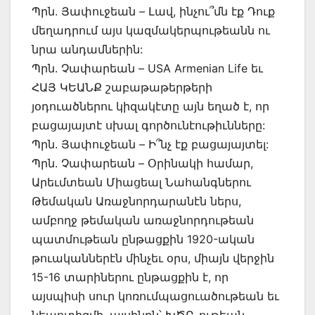
Պրն. Յափուջեան – Լավ, ինչու՞մն էք Դուք
մեղադրում այս կազմակերպութեանն ու
նրա անդամներին:
Պրն. Չափարեան – USA Armenian Life եւ
ՀԱՅ ԿԵԱՆՔ շաբաթաթերթերի
յօդուածներու կիզակէտը այն եղած է, որ
բացայայտէ սխալ գործունէութիւնները:
Պրն. Յափուջեան – Ի՞նչ էք բացայայտել:
Պրն. Չափարեան – Օրինակի համար,
Արեւմտեան Միացեալ Նահանգներու
Թեմական Առաջնորդարանէն ներս,
ամբողջ թեմական առաջնորդութեան
պատմութեան ընթացքին 1920-ական
թուականներէն մինչեւ օրս, միայն վերջին
15-16 տարիներու ընթացքին է, որ
այսպիսի սուր կոռումպացուածութեան եւ