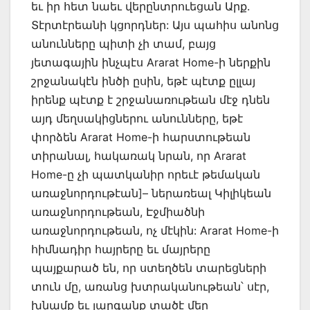
եւ իր հետ նաեւ վերընտրուեցան Արք.
Տէրտէրեանի կցորդներ: Այս պահիս անոնց
անունները պիտի չի տամ, բայց
յետագային ինչպէս Ararat Home-ի ներքին
շրջանակէն ինծի ըսին, եթէ պէտք ըլլայ
իրենք պէտք է շրջանառութեան մէջ դնեն
այդ մեղսակիցներու անունները, եթէ
փորձեն Ararat Home-ի հարստութեան
տիրանալ, հակառակ նրան, որ Ararat
Home-ը չի պատկանիր որեւէ թեմական
առաջնորդութէան]– ներառեալ Կիլիկեան
առաջնորդութեան, Էջմիածնի
առաջնորդութեան, ոչ մէկին: Ararat Home-ի
հիմնադիր հայրերը եւ մայրերը
պայքարած են, որ ստեղծեն տարեցների
տուն մը, առանց խտրականութեան՝ սէր,
խնամք եւ յարգանք տածէ մեր