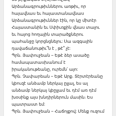
Արձանագրութիւններու առթիւ, որ
հայավնաս եւ հայաստանավնաս
Արձանագրութիւններ էին, որ կը միտէր
Հայաստանին եւ Սփիւռքին վնաս տալու
եւ հայոց հողային տարածքներու
պահանջը կորցնցնելու: Սա ազգային
դավաճանութիւ՞ն է , թէ՞ չէ:
Պրն. Յափուջեան – Եթէ ձեր ասածը
համապատասխանում է
իրականութեանը, ուրեմն՝ այո:
Պրն. Չափարեան – Եթէ Արք. Տէրտէրեանը
կþուզէ անձամբ ներկայ ըլլալ, ես ալ
անձամբ ներկայ կþըլլամ եւ դէմ առ դէմ
խօսինք այս խնդիրներուն մասին։ Ես
պատրաստ եմ:
Պրն. Յափուջեան – Հաճոյքով: Մենք ուզում