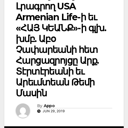
Լրագրող USA
Armenian Life-ի եւ
«ՀԱՅ ԿԵԱՆՔ»-ի գլխ.
խմբ. Աբօ
Չափարեանի հետ
Հարցազրոյցը Արք.
Տէրտէրեանի եւ
Արեւմտեան Թեմի
Մասին
By
Appo
JUN 29, 2019