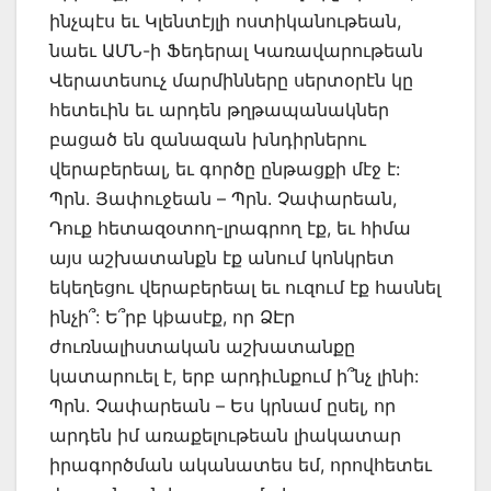
ինչպէս եւ Կլենտէյլի ոստիկանութեան,
նաեւ ԱՄՆ-ի Ֆեդերալ Կառավարութեան
Վերատեսուչ մարմինները սերտօրէն կը
հետեւին եւ արդեն թղթապանակներ
բացած են զանազան խնդիրներու
վերաբերեալ, եւ գործը ընթացքի մէջ է:
Պրն. Յափուջեան – Պրն. Չափարեան,
Դուք հետազօտող-լրագրող էք, եւ հիմա
այս աշխատանքն էք անում կոնկրետ
եկեղեցու վերաբերեալ եւ ուզում էք հասնել
ինչի՞: Ե՞րբ կþասէք, որ ՁԷր
ժուռնալիստական աշխատանքը
կատարուել է, երբ արդիւնքում ի՞նչ լինի:
Պրն. Չափարեան – Ես կրնամ ըսել, որ
արդեն իմ առաքելութեան լիակատար
իրագործման ականատես եմ, որովհետեւ