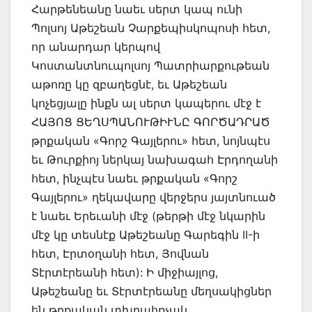
Հարթենեանը նաեւ սերտ կապ ունի
Պոլսոյ Աթեշեան Չարքեպիսկոպոսի հետ,
որ անարդար կերպով
Կոստանտնուպոլսոյ Պատրիարքութեան
աթոռը կը զբաղեցնէ, եւ Աթեշեան
կոչեցյալը ինքն ալ սերտ կապերու մէջ է
ՀԱՅՈՑ ՑԵՂՍՊԱՆՈՒԹԻՒՆԸ ԳՈՐԾԱԴՐԱԾ
թրքական «Գորշ Գայլերու» հետ, նոյնպէս
եւ Թուրքիոյ ներկայ նախագահ Էրդողանի
հետ, ինչպէս նաեւ թրքական «Գորշ
Գայլերու» ղեկավարը վերջերս յայտնուած
է նաեւ Երեւանի մէջ (թերթի մէջ նկարին
մէջ կը տեսնէք Աթեշեանը Գարեգին II-ի
հետ, Էրտօղանի հետ, Յովնան
Տէրտէրեանի հետ): Ի միջիայլոց,
Աթեշեանը եւ Տէրտէրեանը մեղսակիցներ
են թրքական տխրահռչակ