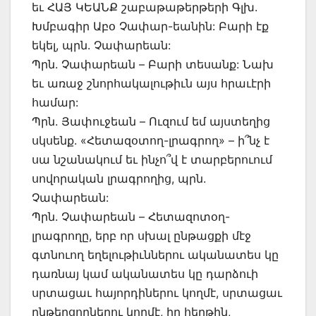
եւ ՀԱՅ ԿԵԱՆՔ շաբաթաթերթերի Գլխ.
Խմբագիր Աբօ Չափար-եանին: Բարի էք
եկել, պրն. Չափարեան:
Պրն. Չափարեան – Բարի տեսանք: Նախ
եւ առաջ շնորհակալութիւն այս հրաւէրի
համար:
Պրն. Յափուջեան – Ուզում եմ այստեղից
սկսենք. «Հետազօտող-լրագրող» – ի՞նչ է
սա նշանակում եւ ինչո՞վ է տարբերուում
սովորական լրագրողից, պրն.
Չափարեան:
Պրն. Չափարեան – Հետազոտօղ-
լրագրողը, երբ որ սխալ ընթացքի մէջ
գտնուող եղելութիւններու ականատես կը
դառնայ կամ ականատես կը դարձուի
սրտացաւ հայորդիներու կողմէ, սրտացաւ
ընթերցողներու կողմէ, իր հերթին,