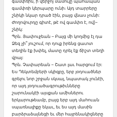
գամփռին, ի վերջոյ մամուլը պահապան
գամփռի կերպարը ունի։ Այդ տարրերը
շնիկի նկար դրած էին, բայց վնաս չունի:
Ժողովուրդը գիտէ, թէ ով գամփռ է, ով]–
շնիկ:
Պրն. Յափուջեան – Բայց մի կողմից էլ դա
Ձեզ չի՞ յուշում, որ դուք իրենց ցաւոտ
տեղին էք խփել, մատը դրել էք ճիշտ տեղի
վրայ:
Պրն. Չափարեան – Շատ լաւ հարցում էր:
Ես Դեկտեմբերի սկիզբը, երբ յօդուածներ
գրելու նոր շրջան սկսայ, նպատակ չունէի,
որ այդ յօդուածագրութիւնները
շարունակէի այսքան ամիսներու
երկարութեամբ, բայց երբ այդ մահուան
սպառնալիքը եկաւ, եւ ես այդ մասին
բարձրաձայնեցի եւ մեր հայրենակիցները