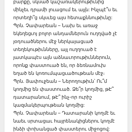
բարքը, սկսած կաշառակերութիւնից
մինչեւ դրամի լուացում եւ այլն: Ինչպէ՞ս եւ
որտեղի՞ց սկսւեց այս հետաքննութիւնը:
Պրն. Չափարեան – Նախ եւ առաջ
եկեղեցւոյ բոլոր անդամներուն ուղղված չէ
յօդուածներու մէջ ներկայացւած
տեղեկութիւնները, այլ ուղղուած է
յատկապէս այն աձնաւորութիւններուն,
որոնք փաստուած են, որ ձեռնամուխ
եղած են կոռումպացւածութեան մէջ։
Պրն. Յափուջեան – Ներողութիւն՝ Ու՞մ
կողմից են փաստուած. Ձե՞ր կողմից, թԷ՞
դատարանում, թԷ՞ ինչ-որ ուրիշ
կազմակերպութեան կողմից:
Պրն. Չափարեան – Դատարանի կողմէ եւ
նաեւ սրտացաւ հայրենակիցներու կողմէ
ինձի փոխանցած փաստերու միջոցով: