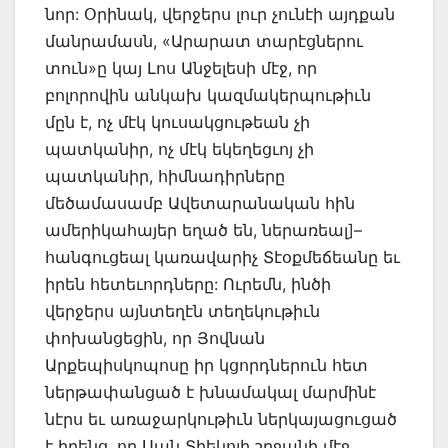
նոր: Օրինակ, վերջերս լուր չունէի այդքան
մանրամասն, «Արարատ տարէցներու
տուն»ը կայ Լոս Անջելեսի մէջ, որ
բոլորովին անկախ կազմակերպութիւն
մըն է, ոչ մէկ կուսակցութեան չի
պատկանիր, ոչ մէկ եկեղեցւոյ չի
պատկանիր, հիմնադիրները
մեծամասամբ Ավետարանական հին
ամերիկահայեր եղած են, ներառեալ]–
հանգուցեալ կառավարիչ Տէօքմեճեանը եւ
իրեն հետեւորդները: Ուրեմն, ինծի
վերջերս այնտեղէն տեղեկութիւն
փոխանցեցին, որ Յովնան
Արքեպիսկոպոսը իր կցորդներուն հետ
ներթափանցած է խնամակալ մարմինէ
նէրս եւ առաջարկութիւն ներկայացուցած
է իրենց, որ Սան Տիեկոյի շրջանի մէջ