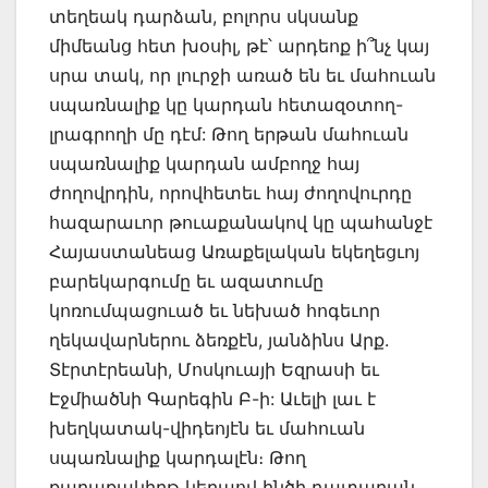
տեղեակ դարձան, բոլորս սկսանք
միմեանց հետ խօսիլ, թէ՝ արդեոք ի՞նչ կայ
սրա տակ, որ լուրջի առած են եւ մահուան
սպառնալիք կը կարդան հետազօտող-
լրագրողի մը դէմ: Թող երթան մահուան
սպառնալիք կարդան ամբողջ հայ
ժողովրդին, որովհետեւ հայ ժողովուրդը
հազարաւոր թուաքանակով կը պահանջէ
Հայաստանեաց Առաքելական եկեղեցւոյ
բարեկարգումը եւ ազատումը
կոռումպացուած եւ նեխած հոգեւոր
ղեկավարներու ձեռքէն, յանձինս Արք.
Տէրտէրեանի, Մոսկուայի Եզրասի եւ
Էջմիածնի Գարեգին Բ-ի: Աւելի լաւ է
խեղկատակ-վիդեոյէն եւ մահուան
սպառնալիք կարդալէն։ Թող
քաղաքակիրթ կերպով ինծի դատարան