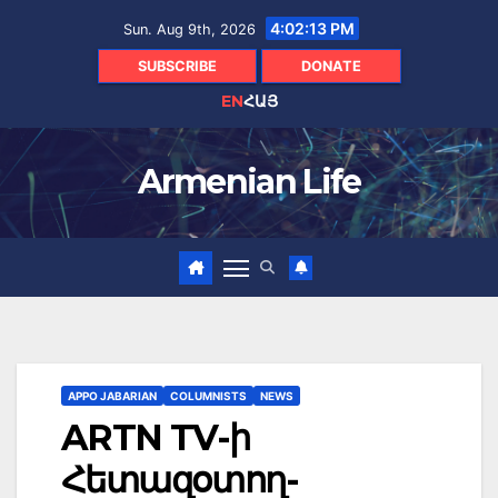
Skip
4:02:14 PM
Sun. Aug 9th, 2026
to
content
SUBSCRIBE
DONATE
EN
ՀԱՅ
Armenian Life
APPO JABARIAN
COLUMNISTS
NEWS
ARTN TV-ի
Հետազօտող-