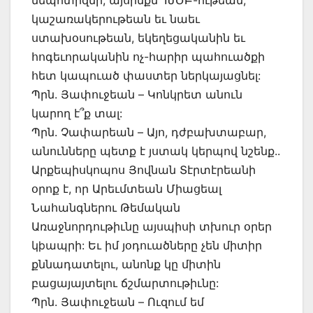
նեպոտիզմի, այսինքն՝ ԽԾԲ-ութեան,
կաշառակերութեան եւ նաեւ
ստախօսութեան, եկեղեցականին եւ
հոգեւորականին ոչ-հարիր պահուածքի
հետ կապուած փաստեր ներկայացնել:
Պրն. Յափուջեան – Կոնկրետ անուն
կարող է՞ք տալ:
Պրն. Չափարեան – Այո, դժբախտաբար,
անունները պետք է յստակ կերպով նշենք..
Արքեպիսկոպոս Յովնան Տէրտէրեանի
օրոք է, որ Արեւմտեան Միացեալ
Նահանգներու Թեմական
Առաջնորդութիւնը այսպիսի տխուր օրեր
կþապրի: Եւ իմ յօդուածները չեն միտիր
քննադատելու, անոնք կը միտին
բացայայտելու ճշմարտութիւնը:
Պրն. Յափուջեան – Ուզում եմ