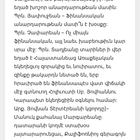
եղած խոշոր անարդարութեան մասին:
Պրն. Յափուջեան – Ֆինանսական
անարդարութեան մասի՞ն է խօսքը:
Պրն. Չափարեան – Ոչ միայն
ֆինանսական, այլ նաեւ խաբեութիւն կար
սրա մէջ: Պրն. Տաղլեանը տարիներ ի վեր
եղած է Հայաստանեաց Առաքելական
եկեղեցւոյ զորակից եւ նուիրատու, եւ
զինքը թակարդն նետած են, երբ
հրաւիրած են ֆինանսապէս վատ վիճակի
մէջ գտնուող Հոլիւուտի Սբ. Յովհաննու
Կարապետ եկեղեցիին օգնելու համար:
Արք. Յովնան Տէրտէրեանի կցորդը]–
Մանուկ քահանայ Մարգարեանը
դատարանի կողմէ ստախօս
յայտարարուեցաւ, Քալիֆոռնիոյ գերագոյն