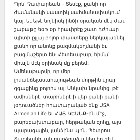
Պրն. Չափարեան – Տեսէք, քանի որ
ժամանակի սաստիկ սահմանափակում
կայ, եւ եթէ նոյնիսկ ինծի օրական մէկ ժամ
շաբաթը եօթ օր հրաւիրէք շատ դժուար
պիտի ըլլայ բոլոր փաստերը ներկայացնել
քանի որ անոնք բազմակեղմանի եւ
բազմաշերտ են։ Հետեւաբար, հիմա՝
միայն մէկ օրինակ մը բերեմ։
Ամենաթարմը, որ մեր
լոսանճելասահայութեան մորթին վրայ
զգացինք բոլորս ալ: Անկախ նրանից, թէ
ամիսներէ, տարիներէ ի վեր քանի քանի
յօդուածներ հրատարակած ենք USA
Armenian Life եւ ՀԱՅ ԿԵԱՆՔ-ին մէջ,
բարեբախտաբար, հերթական զոհը, այս
պարագային, յանձինս պրն. Պետրոս
Տաղլեանի, ան բարձրաձայնեց իր դէմ