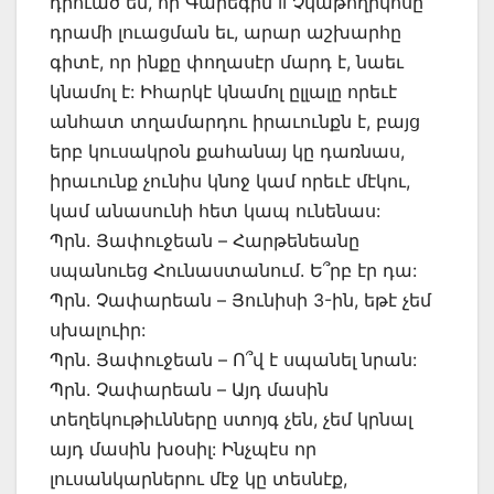
դրուած են, որ Գարեգին II Չկաթողիկոսը
դրամի լուացման եւ, արար աշխարհը
գիտէ, որ ինքը փողասէր մարդ է, նաեւ
կնամոլ է: Իհարկէ կնամոլ ըլլալը որեւէ
անհատ տղամարդու իրաւունքն է, բայց
երբ կուսակրօն քահանայ կը դառնաս,
իրաւունք չունիս կնոջ կամ որեւէ մէկու,
կամ անասունի հետ կապ ունենաս:
Պրն. Յափուջեան – Հարթենեանը
սպանուեց Հունաստանում. Ե՞րբ էր դա:
Պրն. Չափարեան – Յունիսի 3-ին, եթէ չեմ
սխալուիր:
Պրն. Յափուջեան – Ո՞վ է սպանել նրան:
Պրն. Չափարեան – Այդ մասին
տեղեկութիւնները ստոյգ չեն, չեմ կրնալ
այդ մասին խօսիլ: Ինչպէս որ
լուսանկարներու մէջ կը տեսնէք,