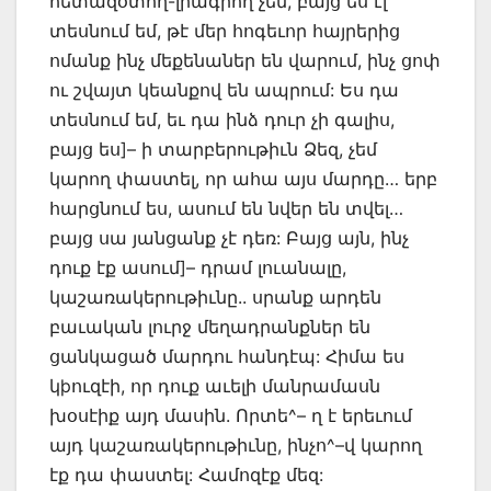
հետազօտող-լրագրող չեմ, բայց ես էլ
տեսնում եմ, թէ մեր հոգեւոր հայրերից
ոմանք ինչ մեքենաներ են վարում, ինչ ցոփ
ու շվայտ կեանքով են ապրում: Ես դա
տեսնում եմ, եւ դա ինձ դուր չի գալիս,
բայց ես]– ի տարբերութիւն Ձեզ, չեմ
կարող փաստել, որ ահա այս մարդը… երբ
հարցնում ես, ասում են նվեր են տվել…
բայց սա յանցանք չէ դեռ: Բայց այն, ինչ
դուք էք ասում]– դրամ լուանալը,
կաշառակերութիւնը.. սրանք արդեն
բաւական լուրջ մեղադրանքներ են
ցանկացած մարդու հանդէպ: Հիմա ես
կþուզէի, որ դուք աւելի մանրամասն
խօսէիք այդ մասին. Որտե^– ղ է երեւում
այդ կաշառակերութիւնը, ինչո^–վ կարող
էք դա փաստել: Համոզէք մեզ: