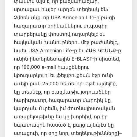
փաստն այն է, որ բազմահազար,
սրտացաւ հայեր արդեն տեղեակ են։
Չմոռնանք, որ USA Armenian Life-ը բացի
հազարաւոր օրինակներու տպագիր
տարբերակը փոստով ուղարկելէ եւ
հայկական խանութներու մէջ բաժանելէ,
նաեւ USA Armenian Life-ը եւ ՀԱՅ ԿԵԱՆՔ-ը
ունին ինտերնետային E-BLAST-ի սիստեմ,
որ 180,000 e-mail հասցեներու
կþուղարկուի, եւ ֆեյսբուքեան էջը ունի
աւելի քան 25.000 հետեւոր: Եթէ այցելէք,
կը տեսնէք, որ բազմաթիւ յօդուածներ
հարիւրաւոր, հազարաւոր մարդիկ կը
կարդան: Ուրեմն, իմ ժուռնալիստական
առաքելութիւնը ես կը խորհիմ, որ իր
նպատակին հասած է, բայց այնպէս կը
ստացուի, որ օրը նոր, տեղեկութիւնները]–