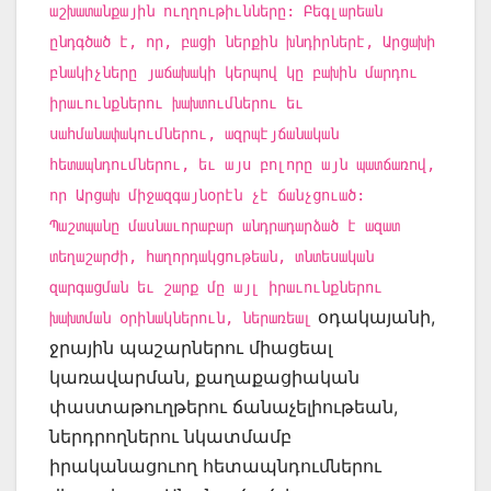
աշխատանքային ուղղութիւնները: Բեգլարեան
ընդգծած է, որ, բացի ներքին խնդիրներէ, Արցախի
բնակիչները յաճախակի կերպով կը բախին մարդու
իրաւունքներու խախտումներու եւ
սահմանափակումներու, ազրպէյճանական
հետապնդումներու, եւ այս բոլորը այն պատճառով,
որ Արցախ միջազգայնօրէն չէ ճանչցուած:
Պաշտպանը մասնաւորաբար անդրադարձած է ազատ
տեղաշարժի, հաղորդակցութեան, տնտեսական
զարգացման եւ շարք մը այլ իրաւունքներու
օդակայանի,
խախտման օրինակներուն, ներառեալ
ջրային պաշարներու միացեալ
կառավարման, քաղաքացիական
փաստաթուղթերու ճանաչելիութեան,
ներդրողներու նկատմամբ
իրականացուող հետապնդումներու