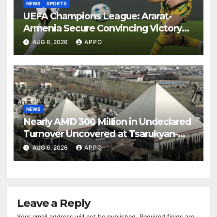
NEWS
SPORTS
UEFA Champions League: Ararat-
Armenia Secure Convincing Victory
Over Shamrock Rovers 2-0
AUG 6, 2026
APPO
NEWS
Nearly AMD 300 Million in Undeclared
Turnover Uncovered at Tsarukyan-
Owned Entertainment Center
AUG 6, 2026
APPO
Leave a Reply
Your email address will not be published.
Required fields are