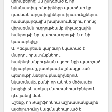
վերաբերող: Ան ընդգծած է, որ
նմանատիպ խնդիրները պատճառ կը
դառնան արցախցիներու իրաւունքներու
համակարգային խախտումներու, որոնց
վերացման ուղղութեամբ միջազգային
հանրութիւնը պարտաւորութիւն ունի
կատարելիք:
Ա. Բեգլարեան կարեւոր նկատած է
մարդու իրաւունքներու
համընդհանրութեան սկզբունքի պատշաճ
կիրարկումը, յատկապէս չճանչցուած
պետութիւններու բնակիչներուն
նկատմամբ, քանի որ անոնք մեծապէս
խոցելի են առկայ մարտահրաւէրներուն
դէմ յանդիման:
Նշենք, որ Քալիֆորնիա աշխատանքային
այցելութիւնը կազմակերպուած է