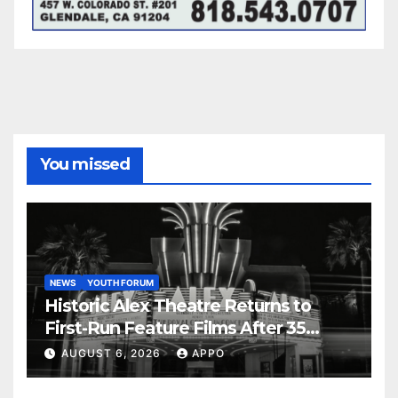
You missed
NEWS
YOUTH FORUM
Historic Alex Theatre Returns to
First-Run Feature Films After 35
Years
AUGUST 6, 2026
APPO