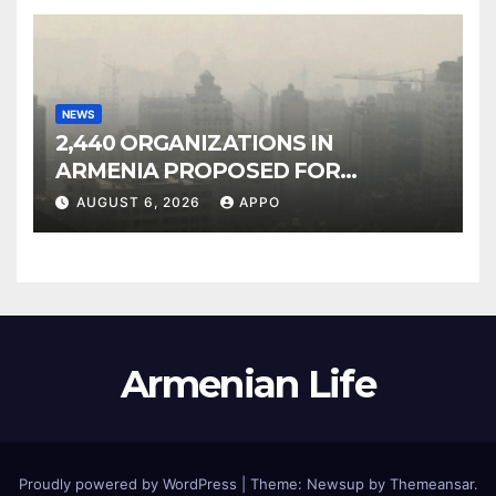
NEWS
2,440 ORGANIZATIONS IN
ARMENIA PROPOSED FOR
INCLUSION IN LIST OF AIR
AUGUST 6, 2026
APPO
POLLUTERS
Armenian Life
Proudly powered by WordPress
|
Theme: Newsup by
Themeansar
.