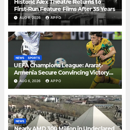
Historic Alex Theatre Returns to
First-Run Feature Films After 35 Years
AUG 6, 2026
APPO
NEWS
SPORTS
UEFA Champions League: Ararat-
Armenia Secure Convincing Victory
Over Shamrock Rovers 2-0
AUG 6, 2026
APPO
NEWS
Nearly AMD 300 Million in Undeclared