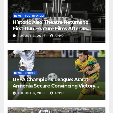
NEWS
YOUTH FORUM
Historic Alex Theatre Returns to
First-Run Feature Films After 35
Years
AUGUST 6, 2026
APPO
NEWS
SPORTS
UEFA Champions League: Ararat-
Armenia Secure Convincing Victory
Over Shamrock Rovers 2-0
AUGUST 6, 2026
APPO