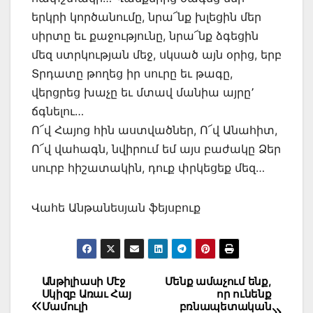
երկրի կործանումը, նրա՜նք խլեցին մեր
սիրտը եւ քաջությունը, նրա՜նք ձգեցին
մեզ ստրկության մեջ, սկսած այն օրից, երբ
Տրդատը թողեց իր սուրը եւ թագը,
վերցրեց խաչը եւ մտավ մանիա այրը՚
ճգնելու…
Ո՜վ Հայոց հին աստվածներ, Ո՜վ Անահիտ,
Ո՜վ վահագն, նվիրում եմ այս բաժակը Ձեր
սուրբ հիշատակին, դուք փրկեցեք մեզ…
Վահե Անթանեսյան ֆեյսբուք
Post
Անթիլիասի Մէջ
Մենք ամաչում ենք,
Սկիզբ Առաւ Հայ
որ ունենք
navigation
Մամուլի
բռնապետական