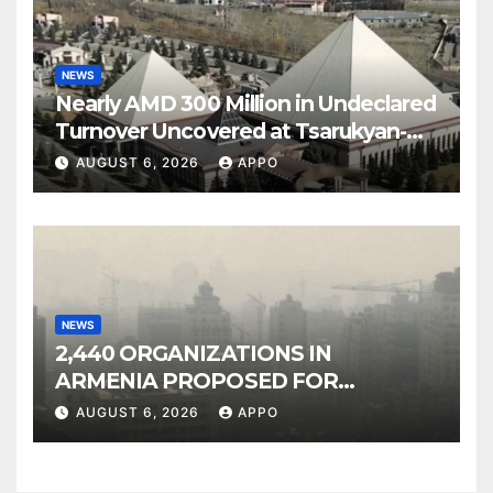
NEWS
Nearly AMD 300 Million in Undeclared
Turnover Uncovered at Tsarukyan-
Owned Entertainment Center
AUGUST 6, 2026
APPO
NEWS
2,440 ORGANIZATIONS IN
ARMENIA PROPOSED FOR
INCLUSION IN LIST OF AIR
AUGUST 6, 2026
APPO
POLLUTERS