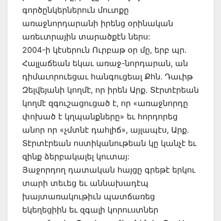
գործընկերներուն մուտքը
առաջնորդարանի իրենց օրինական
առեւտրային տարածքէն ներս:
2004-ի կէսերուն Ուրբաթ օր մը, երբ պր.
Հալլաճեան եկաւ առաջ-նորդարան, ան
դիմաւորուեցաւ հանգուցեալ Քհն. Դաւիթ
Զելվեյանի կողմէ, որ իրեն Արք. Տէրտէրեան
կողմէ զգուշացուցած է, որ «առաջնորդը
փոխած է կղպանքները» եւ հորդորեց
անոր որ «չմտնէ դահլիճ», այլապէս, Արք.
Տէրտէրեան ոստիկանութեան կը կանչէ եւ
զինք ձերբակալել կուտայ:
Յաջորդող դատական հայցը գրեթէ երկու
տարի տեւեց եւ աննախադէպ
խայտառակութիւն պատճառեց
եկեղեցիին եւ զգալի կորուստներ