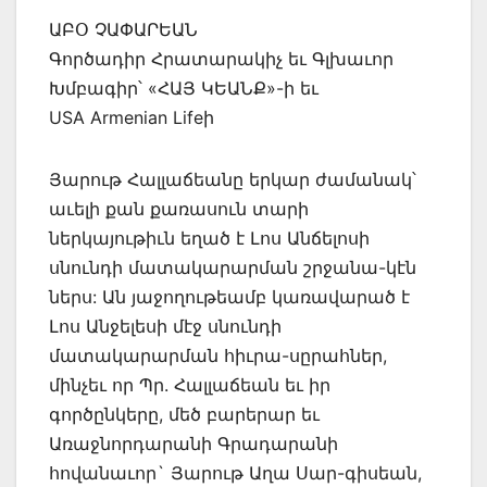
ԱԲՕ ՉԱՓԱՐԵԱՆ
Գործադիր Հրատարակիչ եւ Գլխաւոր
Խմբագիր՝ «ՀԱՅ ԿԵԱՆՔ»-ի եւ
USA Armenian Lifeի
Յարութ Հալլաճեանը երկար ժամանակ՝
աւելի քան քառասուն տարի
ներկայութիւն եղած է Լոս Անճելոսի
սնունդի մատակարարման շրջանա-կէն
ներս: Ան յաջողութեամբ կառավարած է
Լոս Անջելեսի մէջ սնունդի
մատակարարման հիւրա-սըրահներ,
մինչեւ որ Պր. Հալլաճեան եւ իր
գործընկերը, մեծ բարերար եւ
Առաջնորդարանի Գրադարանի
հովանաւոր` Յարութ Աղա Սար-գիսեան,