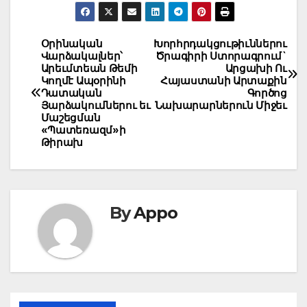
Post
Օրինական
Խորհրդակցութիւններու
Վարձակալներ՝
Ծրագիրի Ստորագրում`
navigation
Արեւմտեան Թեմի
Արցախի Ու
Կողմէ Ապօրինի
Հայաստանի Արտաքին
Դատական
Գործոց
Յարձակումներու եւ
Նախարարներուն Միջեւ
Մաշեցման
«Պատեռազմ»ի
Թիրախ
By
Appo