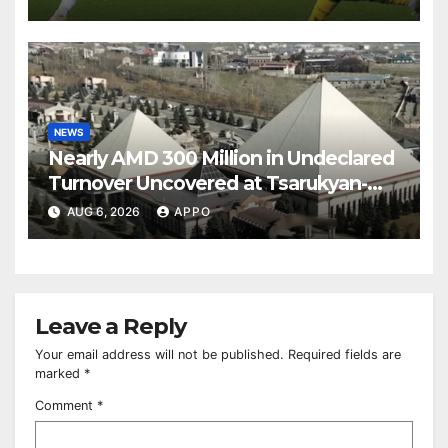
NEWS
Nearly AMD 300 Million in Undeclared
Turnover Uncovered at Tsarukyan-
Owned Entertainment Center
AUG 6, 2026
APPO
Leave a Reply
Your email address will not be published.
Required fields are
marked
*
Comment
*