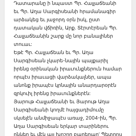
Դատարանը ի նպաստ Պր. Հալլաճեանի
եւ Պր. Աղա Սարգիսեանի հրամանագիր
արձակեց եւ յաջորդ օրն իսկ, ըստ
դատական վճիռին, Արք. Տէրտէրեան Պր.
Հալլաճեանին շարք մը նոր բանալիներ
տուաւ:
Եթէ Պր. Հալլաճեան եւ Պր. Աղա
Սարգիսեան չկարե-նային պայքարիլ
իրենց օրինական իրաւունքներուն համար
որպէս իրաւացի վարձակալներ, ապա
անոնք իրապէս կրնային անարդարօրէն
զրկուիլ իրենց իրաւունքներէն:
Յարութ Հալլաճեանի եւ Յարութ Աղա
Սարգիսեանի կողմէ հայցադիմումը
սկսելէն անմիջապէս առաջ, 2004-ին, Պր.
Աղա Սարգիսեան երկար տարիներու
ընկեր եւ մէկ այլ խոշոր բարերար‘ Պետրոս