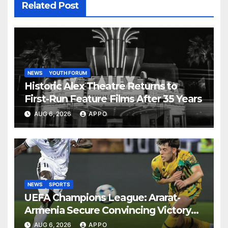
Related Post
NEWS
YOUTH FORUM
Historic Alex Theatre Returns to
First-Run Feature Films After 35 Years
AUG 6, 2026
APPO
NEWS
SPORTS
UEFA Champions League: Ararat-
Armenia Secure Convincing Victory
Over Shamrock Rovers 2-0
AUG 6, 2026
APPO