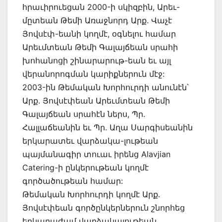
հրաւիրուեցան 2000-ի սկիզբին, Արեւ-
մըտեան Թեմի Առաջնորդ Արք. Վաչէ
Յովսէփ-եանի կողմէ, օգնելու համար
Արեւմտեան Թեմի Գալայճեան սրահի
խոհանոցի շինարարութ-եան եւ այլ
վերանորոգման կարիքներուն մէջ:
2003-ին Թեմական Խորհուրդի անունէն՝
Արք. Յովսէփեան Արեւմտեան Թեմի
Գալայճեան սրահէն ներս, Պր.
Հալլաճեանին եւ Պր. Աղա Սարգիսեանին
երկարատեւ վարձակա-լութեան
պայմանագիր տուաւ իրենց Alavjian
Catering-ի ընկերութեան կողմէ
գործածութեան համար:
Թեմական Խորհուրդի կողմէ Արք.
Յովսէփեան գործընկերներուն շնորհեց
երկարաժամ վարձակալութեան