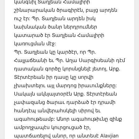
կանգնիլ Տաղլեան Համալիրի
շինարարական ծրագիրէն, բայց արդեն
ուշ էր: Պր. Տաղլեան արդեն իսկ
նախնական ծանր ներդրումներ
կատարած էր Տաղլեան Համալիրի
կառուցման մէջ:
Պր. Տաղլեան կը կարծէր, որ Պր.
Հալլաճեանի եւ Պր. Աղա Սարգիսեանի դէմ
դատական գործը կորսնցնելէ յետոյ, Արք.
Տէրտէրեան իր դասը կը սորվի
չխախտելու այլ մարդոց իրաւունքները:
Սակայն ակնյայտօրէն Արք. Տէրտէրեան
չափազանց ծարաւ դարձած էր դրամի
հանդէպ անվերահսկելի սիրով եւ
ագահութեամբ: Անոր ագահութիւնը զինք
ամբողջապէս կուրցուցած էր,
պատճառելով անոր, որ անտեսէ Alavjian