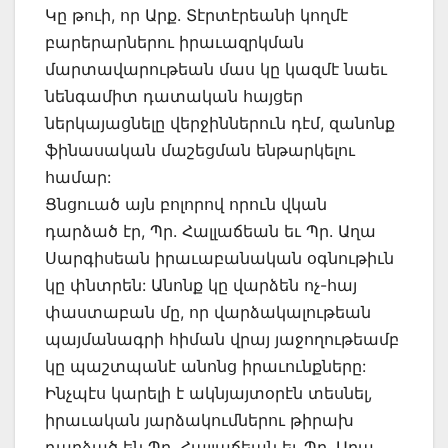
Կը թուի, որ Արք. Տէրտէրեանի կողմէ
բարերարներու իրաւազրկման
մարտավարութեան մաս կը կազմէ նաեւ
նենգամիտ դատական հայցեր
ներկայացնելը վերջիններուն դէմ, զանոնք
ֆինասական մաշեցման ենթարկելու
համար:
Ցնցուած այն բոլորով որուն վկան
դարձած էր, Պր. Հալլաճեան եւ Պր. Աղա
Սարգիսեան իրաւաբանական օգնութիւն
կը փնտրեն: Անոնք կը վարձեն ոչ-հայ
փաստաբան մը, որ վարձակալութեան
պայմանագրի հիման վրայ յաջողութեամբ
կը պաշտպանէ անոնց իրաւունքները:
Ինչպէս կարելի է ակնյայտօրէն տեսնել,
իրաւական յարձակումներու թիրախ
դարձած են Պր. Հալլաճեան եւ Պր. Աղա