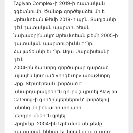
Taglyan Complex-ի 2019-ի դատական
զգետնումը. Ծանօթ գործելաձեւ մը է:
Արեւմտեան Թեմի 2019-ի պրն. Տաղլեանի
դէմ դատական պարտութեան
նախաօրինակը‘ Արեւմտեան թեմի 2005-ի
դատական պարտութիւնն է Պր.
Հալլաճեանի եւ Պր. Աղա Սարգիսեանի
դէմ:
2004-ին ձախորդ գործարար դարձած
այսպէս կոչուած «հոգեւոր» առաջնորդ
Արք. Տէրտէրեան փորձած է
անարդարացիօրէն դուրս շպրտել Alavjian
Catering-ի գործընկերներուն‘ փորձելով
անոնց միլիոնաւոր տոլարի
ներդրումներէն զրկել:
Արդիւնք. 2004-ին Արեւմտեան թեմը
դատարան ինկաւ եւ կորսնցուց դատը: