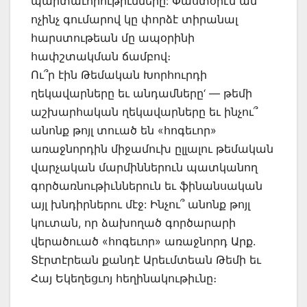
պարտաւորութիւնները: Փաստօրէն ան
ոչինչ գումարով կը փորձէ տիրանալ
հարստութեան մը ապօրինի
հափշտակման ճամբով։
Ու՞ր էին Թեմական Խորհուրդի
ղեկավարները եւ անդամները‘ — թեմի
աշխարհական ղեկավարները եւ ինչու՞
անոնք թոյլ տուած են «հոգեւոր»
առաջնորդին միջամուխ ըլլալու թեմական
վարչական մարմիններուն պատկանող
գործառնութիւններուն եւ ֆինանսական
այլ խնդիրներու մէջ: Ինչու՞ անոնք թոյլ
կուտան, որ ձախողած գործարարի
վերածուած «հոգեւոր» առաջնորդ Արք.
Տէրտէրեան քանդէ Արեւմտեան Թեմի եւ
Հայ Եկեղեցւոյ հեղինակութիւնը։