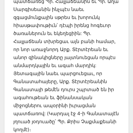
պատճառեց Պր. Հալլաճեանին եւ Պր. Աղա
Սարգիսեանին ինչպէս նաեւ
զգացմունքային սթրես եւ խորունկ
հիասթափութիւն՝ դէպի իրենց հոգեւոր
ծառաներուն եւ եկեղեցիին: Պր.
Հալլաճեան տխրեցաւ այն բանի համար,
որ նոր առաջնորդ Արք. Տէրտէրեան եւ
անոր զինակիցները յայտնուեցան որպէս
անմարդկային եւ ագահ մարդիկ:
Յետագային նաեւ պարցուեցաւ, որ
Գանատահայերը, Արք. Տէրտէրեանին
Գանատայի թեմէն դուրս շպրտած են իր
ագահութեան եւ ֆինանսական
միջոցներու ապօրինի իւրացման
պատճառով: (Կարդալ էջ 4-ի Գանատայէն
յղուած յօդուածը՝ Պր. Քրիս Չաքմաքեանի
կողմէ)։