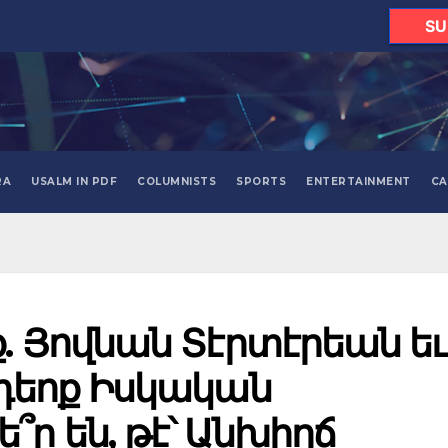
SU
RA
USALM IN PDF
COLUMNISTS
SPORTS
ENTERTAINMENT
CA
ք. Յովնան Տէրտէրեան եւ
րդեոք Իսկական
՞ր են, թէ՝ Անխիղճ