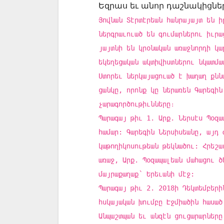
Եզրաս եւ անոր դաշնակիցնե
Յովնան Տէրտէրեան հանրայայտ են ի
ներգրաւուած են գումարներու իւրա
յայտնի են կրօնական առաջնորդի կա
եկեղեցական ակտիվիստներու նկատմա
Ստորեւ ներկայացուած է խաղաղ քնն
ցանկը, որոնք կը ներառեն Գարեգին
չարագործութիւնները։
Պարագայ թիւ 1. Արք. Ներսէս Պօզա
համար: Գարեգին Ներսիսեանը, այդ 
կաթողիկոսութեան թեկնածու: Հրեշա
առաջ, Արք. Պօզապալեան մահացու ծ
մայրաքաղաք՝ Երեւանի մէջ:
Պարագայ թիւ 2. 2018ի Դեկտեմբերի
հսկայական խումբը Էջմիածին հասած
Անպաշտպան եւ անզէն ցուցարարները