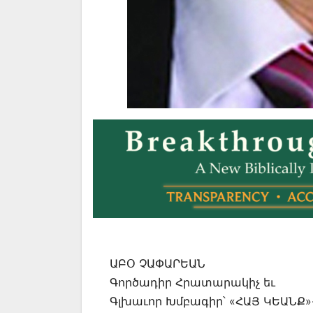
ԱԲՕ ՉԱՓԱՐԵԱՆ
Գործադիր Հրատարակիչ եւ
Գլխաւոր Խմբագիր՝ «ՀԱՅ ԿԵԱՆՔ»-