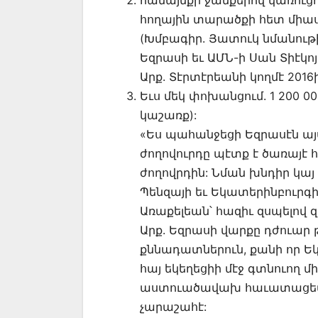
համայնքի ջանքերով կառուցո
հողային տարածքի հետ միասի
(Խմբագիր. Յատուկ նմանութիւն
Եզրասի եւ ԱՄՆ-ի Սան Տիէկոյ
Արք. Տէրտէրեանի կողմէ 2016
Եւս մեկ փոխանցում. 1 200 0
կաշառք):
«Ես պահանջեցի Եզրասէն այս
ժողովուրդը պէտք է ծառայէ 
ժողովրդին: Նման խնդիր կայ ո
Պենզայի եւ Եկատերինբուրգի 
Առաքելեան՝ հազիւ զսպելով զ
Արք. Եզրասի վարքը դժուար
քննադատներուն, քանի որ Ե
հայ եկեղեցիի մէջ գտնուող մ
աստուածավախ հաւատացեալնե
չարաշահէ: