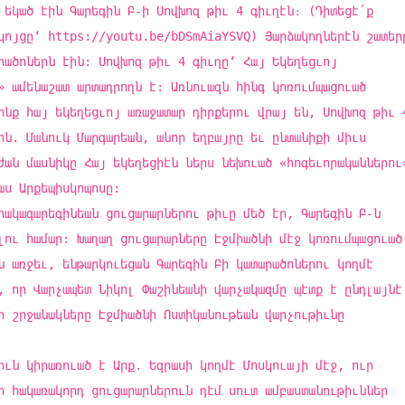
 եկած էին Գարեգին Բ-ի Սովխոզ թիւ 4 գիւղէն։ (Դիտեցէ՛ք
կոյցը‘ https://youtu.be/bDSmAiaYSVQ) Յարձակողներէն շատեր
րածոներն էին: Սովխոզ թիւ 4 գիւղը‘ Հայ Եկեղեցւոյ
» ամենաշատ արտադրողն է: Առնուազն հինգ կոռումպացուած
ոնք հայ եկեղեցւոյ առաջատար դիրքերու վրայ են, Սովխոզ թիւ 
հն. Մանուկ Մարգարեան, անոր եղբայրը եւ ընտանիքի միւս
ժան մասնիկը Հայ եկեղեցիէն ներս նեխուած «հոգեւորականներու
աս Արքեպիսկոպոսը:
հակագարեգինեան ցուցարարներու թիւը մեծ էր, Գարեգին Բ-ն
լու համար: Խաղաղ ցուցարարները Էջմիածնի մէջ կոռումպացուած
ն առջեւ, ենթարկուեցան Գարեգին Բի կատարածոներու կողմէ
, որ Վարչապետ Նիկոլ Փաշինեանի վարչակազմը պէտք է ընդլայնէ
ի շրջանակները Էջմիածնի Ոստիկանութեան վարչութիւնը
իւն կիրառուած է Արք. Եզրասի կողմէ Մոսկուայի մէջ, ուր
ր հակառակորդ ցուցարարներուն դէմ սուտ ամբաստանութիւններ