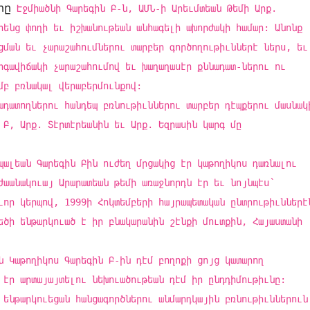
րը
Էջմիածնի Գարեգին Բ-ն, ԱՄՆ-ի Արեւմտեան Թեմի Արք.
րենց փողի եւ իշխանութեան անհագելի ախորժակի համար: Անոնք
ցման եւ չարաշահումներու տարբեր գործողութիւններէ ներս, եւ
րգավիճակի չարաշահումով եւ խաղաղասէր քննադատ-ներու ու
մբ բռնակալ վերաբերմունքով:
ադատողներու հանդեպ բռնութիւններու տարբեր դէպքերու մասնակ
 Բ, Արք. Տէրտէրեանին եւ Արք. Եզրասին կարգ մը
պալեան Գարեգին Բին ուժեղ մրցակից էր կաթողիկոս դառնալու
ժաանակուայ Արարատեան թեմի առաջնորդն էր եւ նոյնպէս՝
ւոր կերպով, 1999ի Հոկտեմբերի հայրապետական ընտրութիւններէ
եծի ենթարկուած է իր բնակարանին շէնքի մուտքին, Հայաստանի
ն Կաթողիկոս Գարեգին Բ-ին դէմ բողոքի ցոյց կատարող
 էր արտայայտելու նեխուածութեան դէմ իր ընդդիմութիւնը:
 ենթարկուեցան հանցագործներու անմարդկային բռնութիւններուն