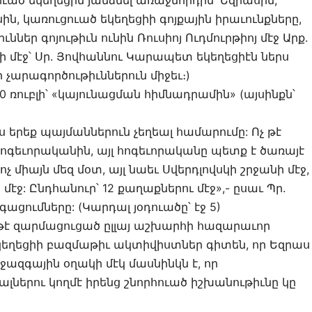
ւած եկեղեցին յանձնել առաջնորդին՝ Եզրասին,
ն, կառուցուած եկեղեցիի գոյքային իրաւունքները,
ներ գոյութիւն ունին Ռուսիոյ Ուդմուրթիոյ մէջ Արք.
ի մէջ՝ Սր. Յովհաննու Կարապետ եկեղեցիէն ներս
ի չարագործութիւններուն միջեւ։)
00 ռուբլի՝ «կայունացման հիմնադրամին» (այսինքն՝
 երեք պայմաններուն չեղեալ համարումը: Ոչ թէ
հոգեւորականին, այլ հոգեւորականը պետք է ծառայէ
չ միայն մեզ մօտ, այլ նաեւ Սվերդլովսկի շրջանի մէջ,
մէջ: Ընդհանուր՝ 12 քաղաքներու մէջ»,- ըսաւ Պր.
գացումները: (Կարդալ յօդուածը՝ էջ 5)
 թէ զարմացուցած ըլլայ աշխարհի հազարաւոր
կեղեցիի բազմաթիւ ակտիվիստներ գիտեն, որ Եզրաս
իջազգային օղակի մէկ մասնինկն է, որ
րու կողմէ իրենց շնորհուած իշխանութիւնը կը