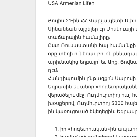
USA Armenian Lifeի
Յուլիս 21-ին ՀՀ Վարչապետի Սփ
Սինանեան այցելեր էր Մոսկուայի
տաճարային համալիրը։
Ըստ Ռուսաստանի հայ համայնքի 
օրը տեղի ունեցաւ բուռն քննադա
արիւնակից եղբայր՝ եւ Արք. Յովն
դէմ։
Հանդիպումին ընթացքին Սարովի
Եզրասին եւ անոր «հոգեւորական
վերածելու մէջ: Ուդմուրտիոյ հ
խօսքերով, Ուդմուրտիոյ 5300 հայե
ին կառուցուած եկեղեցին: Եզրասը
իր «հոգեւորական»ին ապահ