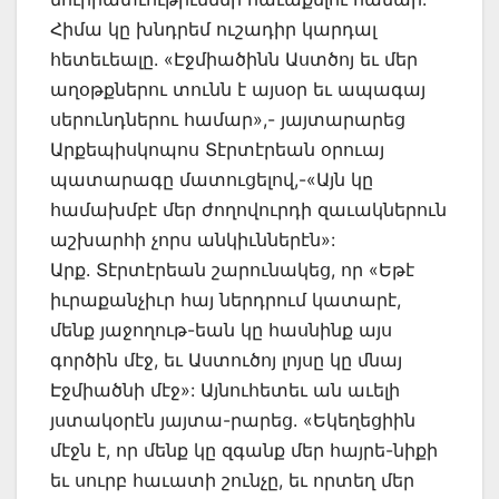
Հիմա կը խնդրեմ ուշադիր կարդալ
հետեւեալը. «Էջմիածինն Աստծոյ եւ մեր
աղօթքներու տունն է այսօր եւ ապագայ
սերունդներու համար»,- յայտարարեց
Արքեպիսկոպոս Տէրտէրեան օրուայ
պատարագը մատուցելով,-«Այն կը
համախմբէ մեր ժողովուրդի զաւակներուն
աշխարհի չորս անկիւններէն»:
Արք. Տէրտէրեան շարունակեց, որ «Եթէ
իւրաքանչիւր հայ ներդրում կատարէ,
մենք յաջողութ-եան կը հասնինք այս
գործին մէջ, եւ Աստուծոյ լոյսը կը մնայ
Էջմիածնի մէջ»: Այնուհետեւ ան աւելի
յստակօրէն յայտա-րարեց. «Եկեղեցիին
մէջն է, որ մենք կը զգանք մեր հայրե-նիքի
եւ սուրբ հաւատի շունչը, եւ որտեղ մեր