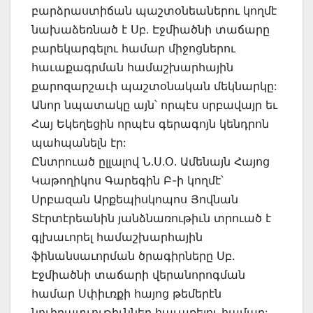
բարձրաստիճան պաշտօնեաներու կողմէ
նախաձեռնած է Սբ. Էջմիածնի տաճարը
բարեկարգելու համար միջոցներու
հաւաքագրման համաշխարհային
քարոզարշաւի պաշտօնական մեկնարկը:
Անոր նպատակը այն՝ որպէս սրբավայր եւ
Հայ Եկեղեցին որպէս գերագոյն կենդրոն
պահպանելն էր:
Ընտրուած ըլլալով Ն.Ս.Օ. Ամենայն Հայոց
Կաթողիկոս Գարեգին Բ-ի կողմէ՝
Սրբազան Արքեպիսկոպոս Յովնան
Տէրտէրեանին յանձնառութիւն տրուած է
գլխաւորել համաշխարհային
ֆինանսաւորման ծրագիրները Սբ.
Էջմիածնի տաճարի վերանորոգման
համար Սփիւռքի հայոց թեմերէն
նուիրատւութիւններ հաւաքելու համար: