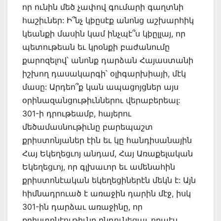
որ ունին մեծ չափով գումարի գաղտնի
հաշիւներ: Ի՞նչ կþըսէք անոնց աշխարհիկ
կեանքի մասին կամ ինչպէ՞ս կþըլլայ, որ
պետութեան եւ կրօնքի բաժանումը
քարոզելով՝ անոնք դարձան Հայաստանի
իշխող դասակարգի՝ օլիգարխիայի, մէկ
մասը: Արդեո՞ք կան ապացոյցներ այս
օրինազանցութիւններու վերաբերեալ:
301-ի դրութեամբ, հայերու
մեծամասնութիւնը բարեպաշտ
քրիստոնյաներ էին եւ կը հանդիսանային
Հայ Եկեղեցւոյ անդամ, Հայ Առաքելական
Եկեղեցւոյ, որ գլխաւոր եւ ամենահին
քրիստոնէական եկեղեցիներէն մեկն է: Այն
հիմնադրուած է առաջին դարին մէջ, իսկ
301-ին դարձաւ առաջինը, որ
քրիստոնէութիւնը ընդունեցաւ որպէս