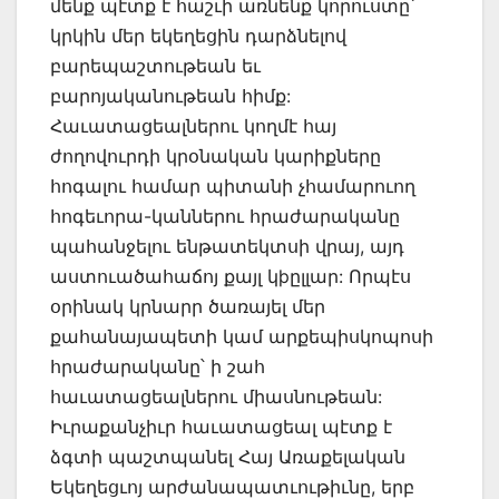
մենք պէտք է հաշւի առնենք կորուստը՝
կրկին մեր եկեղեցին դարձնելով
բարեպաշտութեան եւ
բարոյականութեան հիմք:
Հաւատացեալներու կողմէ հայ
ժողովուրդի կրօնական կարիքները
հոգալու համար պիտանի չհամարուող
հոգեւորա-կաններու հրաժարականը
պահանջելու ենթատեկտսի վրայ, այդ
աստուածահաճոյ քայլ կþըլլար: Որպէս
օրինակ կրնարր ծառայել մեր
քահանայապետի կամ արքեպիսկոպոսի
հրաժարականը՝ ի շահ
հաւատացեալներու միասնութեան:
Իւրաքանչիւր հաւատացեալ պէտք է
ձգտի պաշտպանել Հայ Առաքելական
Եկեղեցւոյ արժանապատւութիւնը, երբ