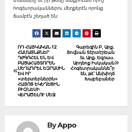
տաճարը եւ իր թեմը մաքրուած որոշ
հոգեւորականներու մեղքերէն որոնք
ճամբէն շեղած են:
Post
ՌԴ ՀԱՅԿԱԿԱՆ 12
Գարեգին Բ, Արք.
ՀԱՄԱՅՆՔՆԵՐ
Յովնան Տէրտէրեան
navigation
ԴԺԳՈՀԵԼ ԵՆ ԵՎ
եւ Արք. Եզրաս.
ԲԱՑԱՀԱՅՏՈՐԵՆ
Արդեոք Իսկական
ՄԵՂԱԴՐԵԼ ԵԶՐԱՍԻՆ
Հոգեւորականնե՞ր
ԵՎ ԻՐ
են, թէ՝ Անխիղճ
«տերտերներին»
Խաբեբաներ
ՀԱՅՈՑ ԵԿԵՂԵՑԻՆ
ԲԻԶՆԵՍԻ
ՎԵՐԱԾԵԼՈՒ ՄԵՋ
By
Appo