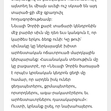
այնտեղ եւ միայն աւելի ուշ սկսած են այդ
տարած-քի մէջ զբաղուիլ
հողագործութեամբ:
Նեւալի Չորիի քարէ տաճարի կենդրոնին
մէջ բարձր սիւն մը դեռ եւս կանգուն է, որ
կարծես երկու ձեռք ունի: Կը թուի՝
սիւնակը կը ներկայացնէ խիստ
արհեստական ոճաւորուած մարդկային
կերպարանք: Հաւանական տեսութիւն մը
կը բացատրէ, որ «Նեւալի Չորին ծառայած
է որպէս կրօնական կեդրոն ցեղի մը
համար, որ արդեն իսկ ուներ
ցեղապետերու, քրմապետերու,
որսորդներու, ագա-րակատէրերու եւ
արհեստաւորներու դասակարգում»:
Ուստի, կրնանք ըսել, որ նախահայերու