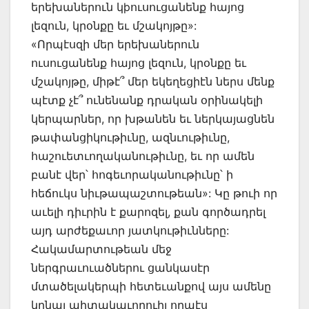
երեխաներուն կþուսուցանենք հայոց
լեզուն, կրօնքը եւ մշակոյթը»:
«Որպէսզի մեր երեխաներուն
ուսուցանենք հայոց լեզուն, կրօնքը եւ
մշակոյթը, միթէ՞ մեր եկեղեցիէն ներս մենք
պէտք չէ՞ ունենանք դրական օրինակելի
կերպարներ, որ խթանեն եւ ներկայացնեն
թափանցիկութիւնը, ազնւութիւնը,
հաշուետւողականութիւնը, եւ որ ամեն
բանէ վեր՝ հոգեւորականութիւնը՝ ի
հեճուկս նիւթապաշտութեան»: Կը թուի որ
աւելի դիւրին է քարոզել, քան գործադրել
այդ արժեքաւոր յատկութիւնները:
Հակամարտութեան մեջ
ներգրաւուածներու ցանկասէր
մտածելակերպի հետեւանքով այս ամենը
կրնայ պիտակաւորուիլ որպէս