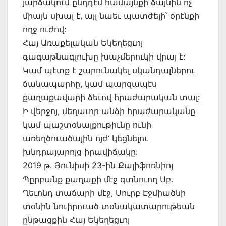
յարձակում ընդդէմ համայնքի ձայնին ոչ
միայն սխալ է, այլ նաեւ պատժելի՝ օրէնքի
ողջ ուժով:
Հայ Առաքելական Եկեղեցւոյ
գագաթնագլուխը խաչմերուկի վրայ է:
Կամ պէտք է շարունակել սկանդալներու
ճանապարհը, կամ պարզապէս
քաղաքավարի ձեւով հրաժարական տալ:
Ի վերջոյ, մեղաւոր անձի հրաժարականը
կամ պաշտօնալքութիւնը ունի
առեղծուածային ոյժ‘ կեցնելու
խնդրայարոյց իրավիճակը:
2019 թ. Յունիսի 23-ին Քալիֆոռնիոյ
Պըրբանք քաղաքի մէջ գտնուող Սբ.
Ղեւոնդ տաճարի մէջ, Սուրբ Էջմիածնի
տօնին նուիրուած տօնակատարութեան
ընթացքին Հայ Եկեղեցւոյ