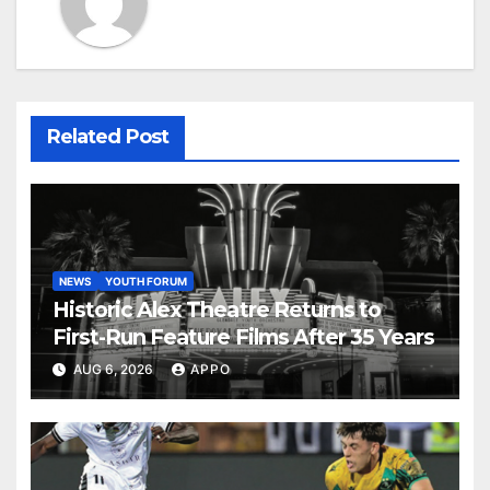
Related Post
NEWS
YOUTH FORUM
Historic Alex Theatre Returns to
First-Run Feature Films After 35 Years
AUG 6, 2026
APPO