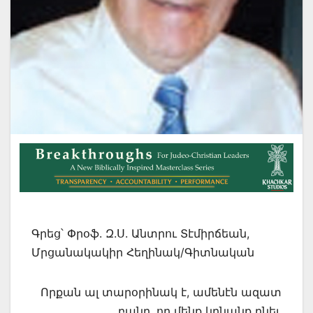
Գրեց՝ Փրօֆ. Զ.Ս. Անտրու Տէմիրճեան,
Մրցանակակիր Հեղինակ/Գիտնական
Որքան ալ տարօրինակ է, ամենէն ազատ
բանը, որ մենք կրնանք ընել,