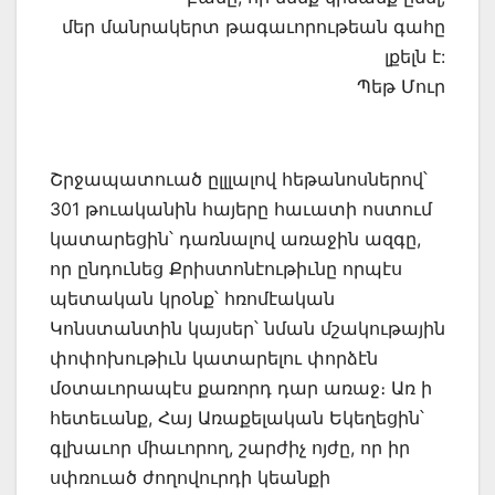
մեր մանրակերտ թագաւորութեան գահը
լքելն է:
Պեթ Մուր
Շրջապատուած ըլլլալով հեթանոսներով՝
301 թուականին հայերը հաւատի ոստում
կատարեցին՝ դառնալով առաջին ազգը,
որ ընդունեց Քրիստոնէութիւնը որպէս
պետական կրօնք՝ հռոմէական
Կոնստանտին կայսեր՝ նման մշակութային
փոփոխութիւն կատարելու փորձէն
մօտաւորապէս քառորդ դար առաջ։ Առ ի
հետեւանք, Հայ Առաքելական Եկեղեցին՝
գլխաւոր միաւորող, շարժիչ ոյժը, որ իր
սփռուած ժողովուրդի կեանքի