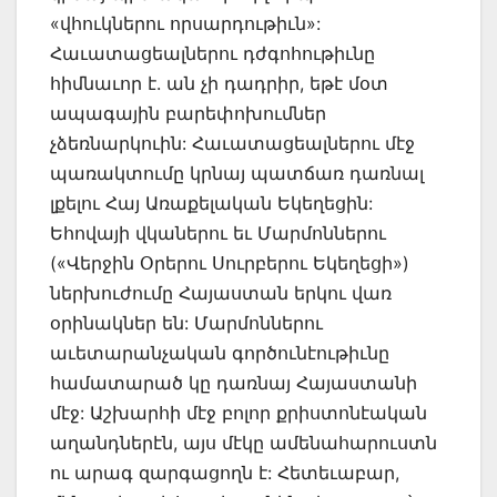
«վհուկներու որսարդութիւն»:
Հաւատացեալներու դժգոհութիւնը
հիմնաւոր է. ան չի դադրիր, եթէ մօտ
ապագային բարեփոխումներ
չձեռնարկուին: Հաւատացեալներու մէջ
պառակտումը կրնայ պատճառ դառնալ
լքելու Հայ Առաքելական Եկեղեցին:
Եհովայի վկաներու եւ Մարմոններու
(«Վերջին Օրերու Սուրբերու Եկեղեցի»)
ներխուժումը Հայաստան երկու վառ
օրինակներ են: Մարմոններու
աւետարանչական գործունէութիւնը
համատարած կը դառնայ Հայաստանի
մէջ: Աշխարհի մէջ բոլոր քրիստոնէական
աղանդներէն, այս մէկը ամենահարուստն
ու արագ զարգացողն է: Հետեւաբար,