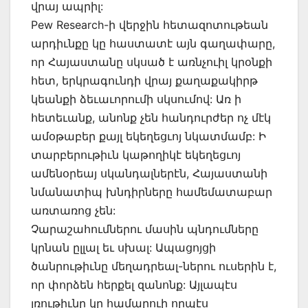
վրայ ապրիլ:
Pew Research-ի վերջին հետազոտութեան
արդիւնքը կը հաստատէ այն գաղափարը,
որ Հայաստանը սկսած է առնչուիլ կրօնքի
հետ, երկրագունդի վրայ քաղաքակիրթ
կեանքի ձեւաւորումի սկսումով: Առ ի
հետեւանք, անոնք չեն հանդուրժեր ոչ մէկ
ամօթաբեր քայլ եկեղեցւոյ նկատմամբ: Ի
տարբերութիւն կաթողիկէ եկեղեցւոյ
ամենօրեայ սկանդալներէն, Հայաստանի
նմանատիպ խնդիրները համեմատաբար
առտառոց չեն:
Չարաշահումներու մասին պնդումները
կրնան ըլլալ եւ սխալ: Ապացոյցի
ծանրութիւնը մեղադրեալ-ներու ուսերին է,
որ փորձեն հերքել զանոնք: Այլապէս
լռութիւնը կը համարուի որպէս