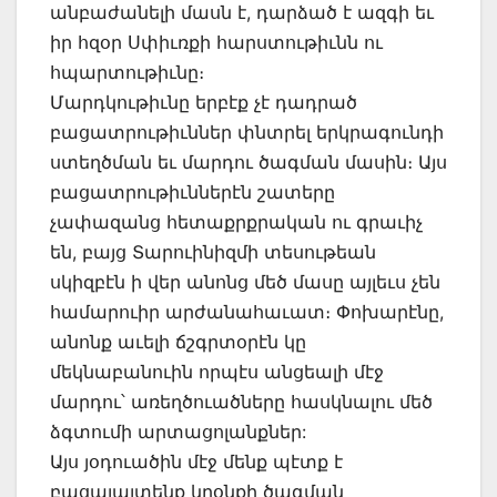
անբաժանելի մասն է, դարձած է ազգի եւ
իր հզօր Սփիւռքի հարստութիւնն ու
հպարտութիւնը։
Մարդկութիւնը երբէք չէ դադրած
բացատրութիւններ փնտրել երկրագունդի
ստեղծման եւ մարդու ծագման մասին։ Այս
բացատրութիւններէն շատերը
չափազանց հետաքրքրական ու գրաւիչ
են, բայց Տարուինիզմի տեսութեան
սկիզբէն ի վեր անոնց մեծ մասը այլեւս չեն
համարուիր արժանահաւատ։ Փոխարէնը,
անոնք աւելի ճշգրտօրէն կը
մեկնաբանուին որպէս անցեալի մէջ
մարդու՝ առեղծուածները հասկնալու մեծ
ձգտումի արտացոլանքներ:
Այս յօդուածին մէջ մենք պէտք է
բացայայտենք կրօնքի ծագման