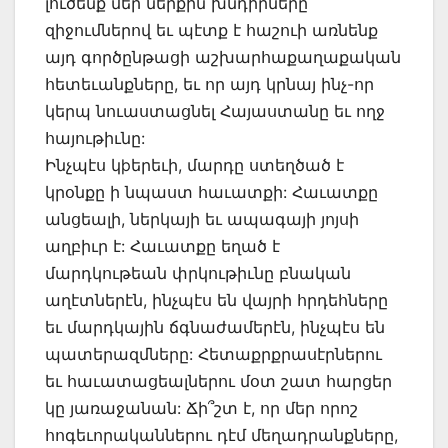
լուծենք մեր ներքին խնդիրները
զիջումներով եւ պէտք է հաշուի առնենք
այդ գործընթացի աշխարհաքաղաքական
հետեւանքները, եւ որ այդ կրնայ ինչ-որ
կերպ նուաստացնել Հայաստանը եւ ողջ
հայութիւնը:
Ինչպէս կþերեւի, մարդը ստեղծած է
կրօնքը ի նպաստ հաւատքի: Հաւատքը
անցեալի, ներկայի եւ ապագայի յոյսի
աղբիւր է: Հաւատքը եղած է
մարդկութեան փրկութիւնը բնական
աղէտներէն, ինչպէս են վայրի հրդեհները
եւ մարդկային ճգնաժամերէն, ինչպէս են
պատերազմները: Հետաքրքրասէրներու
եւ հաւատացեալներու մօտ շատ հարցեր
կը յառաջանան: Ճի՞շտ է, որ մեր որոշ
հոգեւորականներու դէմ մեղադրանքները,