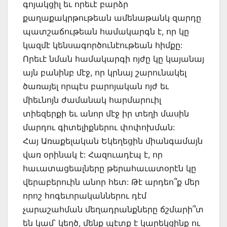
գոյակցիլ եւ որեւէ բարձր
քաղաքակրթութեան ամենաթանկ զարդը
պատշաճութեան համակարգն է, որ կը
կազմէ կենսագործունէութեան հիմքը:
Որեւէ նման համակարգի ոյժը կը կայանայ
այն բանինբ մէջ, որ կրնայ շարունակել
ծառայել որպէս բարոյական ոյժ եւ
միեւնոյն ժամանակ հարմարուիլ
տիեզերքի եւ անոր մէջ իր տեղի մասին
մարդու գիտելիքներու փոփոխման:
Հայ Առաքելական Եկեղեցին միանգամայն
վառ օրինակ է: Հազուադէպ է, որ
հաւատացեալները թերահաւատօրէն կը
վերաբերուին անոր հետ: Թէ արդեո՞ք մեր
որոշ հոգեւորականներու դէմ
չարաշահման մեղադրանքները ճշմարի՞տ
են կամ՝ կեղծ, մենք պէտք է կարեկցինք ու