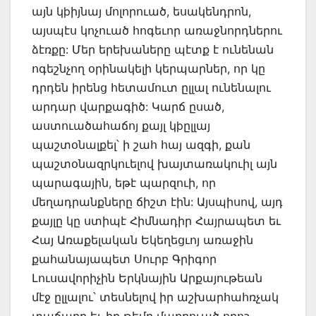
այն կþիյնայ մոլորուած, եսակենդրոն,
այսպէս կոչուած հոգեւոր առաջնորդներու
ձէռքը: Մեր երեխաները պէտք է ունենան
ոգեշնչող օրինակելի կերպարներ, որ կը
դրդեն իրենց հետամուտ ըլլալ ունենալու
արդար վարքագիծ: Կարճ ըսած,
աստուածահաճոյ քայլ կþըլլայ
պաշտօնալքել՝ ի շահ հայ ազգի, քան
պաշտօնազրկուելով խայտառակուիլ այն
պարագային, եթէ պարզուի, որ
մեղադրանքները ճիշտ էին: Այսպիսով, այդ
քայլը կը ստիպէ Հիմնադիր Հայրապետ եւ
Հայ Առաքելական Եկեղեցւոյ առաջին
քահանայապետ Սուրբ Գրիգոր
Լուսավորիչին Երկնային Արքայութեան
մէջ ըլլալու՝ տեսնելով իր աշխարհահռչակ