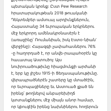
պետական կրօնք: Ըստ Pew Research
հրատարակութեան 2018 թուականի
Դեկտեմբեր ամսուայ արդիւնքներուն,
Հայաստանը 34 եւրոպական երկրներու
մէջ երկրորդ ամենակրօնասէրն է
(առաջինը՝ Ռումանիան, իսկ Էստօ-նիան‘
վերջինը): Հայազգի չափահասներու 76%
-ը հաղորդած է, որ անվե-րապահօրէն կը
հաւատայ Աստուծոյ: Այս
նուիրուածութիւնը հիացմունքի արժանի
է, երբ կը յիշես 1915-ի Ցեղասպանութիւնը.
վերապրածներէն շատերը կը մտածէին,
որ եւրոպացիները եւ Աստուած լքած են
իրենց՝ թողնելով անբարեխիղճ
կտտանքներու մէջ միայն անոր համար,
որ կþուզէին իրենց նախնիներու հողերուն