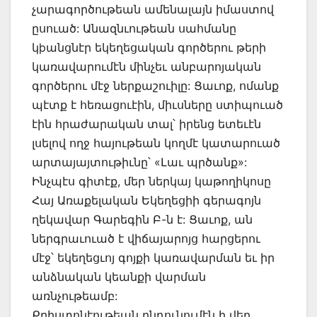
չարագործութեան ամենալայն իմաստով
ըսուած: Անազնւութեան սահմանը
կþանցնէր եկեղեցական գործերու թերի
կառավարումէն մինչեւ անբարոյական
գործերու մէջ ներքաշուիլը: Ցաւոք, ոմանք
պէտք է հեռացուէին, միւսները ստիպուած
էին հրաժարական տալ՝ իրենց ետեւէն
լսելով ողջ հայութեան կողմէ կատարուած
արտայայտութիւնը՝ «Լաւ պրծանք»:
Ինչպէս գիտէք, մեր ներկայ կաթողիկոսը
Հայ Առաքելական Եկեղեցիի գերագոյն
ղեկավար Գարեգին Բ-ն է: Ցաւոք, ան
ներգրաւուած է վիճայարոյց հարցերու
մէջ՝ եկեղեցւոյ գոյքի կառավարման եւ իր
անձնական կեանքի վարման
առնչութեամբ:
Քրիստոնէութեան ընդունումէն ի վեր,