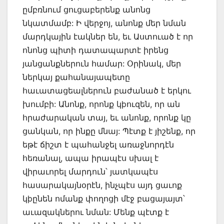
ըմբռնում ցուցաբերենք անոնց
նկատմամբ: Ի վերջոյ, անոնք մեր նման
մարդկային էակներ են, եւ Աստուած է որ
ոնոնց պիտի դատապարտէ իրենց
յանցանքներուն համար: Օրինակ, մեր
ներկայ քահանայապետը
հաւատացեալներուն բաժանած է երկու
խումբի: Անոնք, որոնք կþուզեն, որ ան
հրաժարական տայ, եւ անոնք, որոնք կը
ցանկան, որ ինքը մնայ: Պէտք է յիշենք, որ
եթէ ճիշտ է պահանջել առաջնորդէն
հեռանալ, ապա իրապէս սխալ է
վիրաւորել մարդուն՝ յատկապէս
հասարակայնօրէն, ինչպէս այդ ցաւոք
կþընեն ոմանք փողոցի մէջ բացայայտ՝
աւազակներու նման: Մենք պէտք է