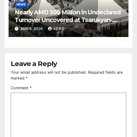
NEWS
Nearly AMD 300 Million in Undeclared
Turnover Uncovered at Tsarukyan-
Owned Entertainment Center
AUG 6, 2026
APPO
Leave a Reply
Your email address will not be published.
Required fields are
marked
*
Comment
*