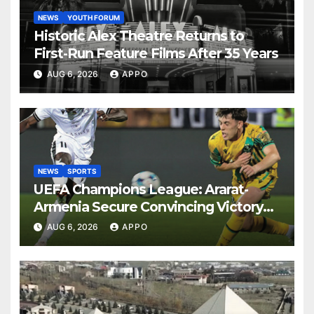
NEWS
YOUTH FORUM
Historic Alex Theatre Returns to
First-Run Feature Films After 35 Years
AUG 6, 2026
APPO
NEWS
SPORTS
UEFA Champions League: Ararat-
Armenia Secure Convincing Victory
Over Shamrock Rovers 2-0
AUG 6, 2026
APPO