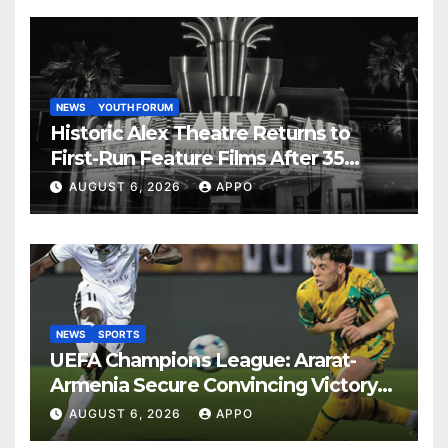
NEWS
YOUTH FORUM
Historic Alex Theatre Returns to
First-Run Feature Films After 35
Years
AUGUST 6, 2026
APPO
NEWS
SPORTS
UEFA Champions League: Ararat-
Armenia Secure Convincing Victory
Over Shamrock Rovers 2-0
AUGUST 6, 2026
APPO