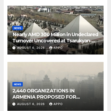
NEWS
Nearly AMD 300 Million in Undeclared
Turnover Uncovered at Tsarukyan-
Owned Entertainment Center
AUGUST 6, 2026
APPO
NEWS
2,440 ORGANIZATIONS IN
ARMENIA PROPOSED FOR
INCLUSION IN LIST OF AIR
AUGUST 6, 2026
APPO
POLLUTERS