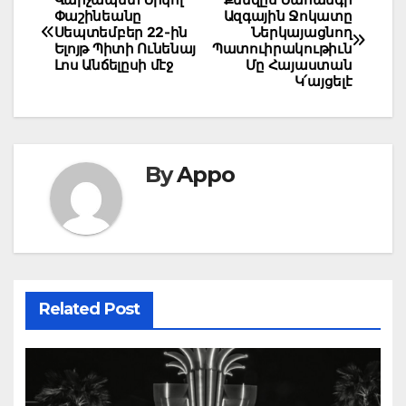
Post
Փաշինեանը
Ազգային Ջոկատը
navigation
Սեպտեմբեր 22-ին
Ներկայացնող
Ելոյթ Պիտի Ունենայ
Պատուիրակութիւն
Լոս Անճելըսի մէջ
Մը Հայաստան
Կ՛այցելէ
By
Appo
Related Post