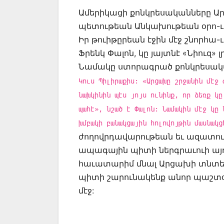
Ամերիկացի քոնկրեսականները Ա
պետութեան Անկախութեան օրո-ւ
Իր թուիթըրեան էջին մէջ շնորհ
Ֆրենկ Փալոն, կը յայտնէ «Նիուզ»
Նամակը ստորագրած քոնկրեսակա
Կուս Պիլիրաքիս: «Արցախը շրջանին մէջ 
նախկինին պէս յոյս ունինք, որ ձեռք կը
պահէ», նշած է Փալոն: Նամակին մէջ կը 
խմբակի բանակցային հոլովոյթին մասնակց
ժողովրդավարութեան եւ ազատութե
ապագային պիտի ներգրաւուի այդ
հաւատարիմ մնալ Արցախի տնտես
պիտի շարունակենք անոր պաշտօն
մէջ: