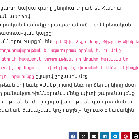
րցախի նախա-գահը շնորհա-ւորած են Հանրա-
ան առիթով:
ա-ւորական նամակը հրապարակած է քոնկրեսական
 լրատուա-կան կայքը:
ններու շարքին են
Էտըմ Շիֆ, Ճեքի Սփիր, Փիթըր Թ.Քինկ ե
ժողովրդավարութեան եւ ազատութեան օրինակ է, եւ մենք
 բերուի հաստատուն խաղաղութիւն, որ Արցախը հայկական կը
նշուի, որ Արցախը, անվիճելիօրէն, վաստակած է ԵԱՀԿ-ի Մինսքի
ըլլալով շրջանին մէջ
ելու իրաւունքը
ան օրինակ: «Մենք յոյսով ենք, որ ձեր երկիրը մօտ
 բանակցութիւններուն… մենք պիտի շարունակենք
ութեան եւ ժողովրդավարութեան զարգացման եւ
ական ճանաչման կոչ ուղղել», նշուած է նամակին