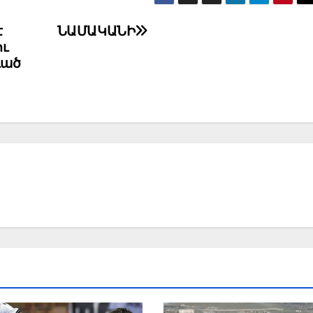
է
ՆԱՄԱԿԱՆԻ
ւ
ւած