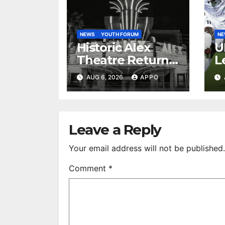
NEWS
YOUTH FORUM
N
Historic Alex
U
Theatre Returns
L
to First-Run
A
AUG 6, 2026
APPO
Feature Films
C
After 35 Years
V
S
R
Leave a Reply
Your email address will not be published.
Comment
*