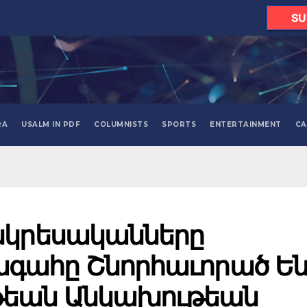
SU
RA
USALM IN PDF
COLUMNISTS
SPORTS
ENTERTAINMENT
CA
նկրեսականները
գահը Շնորհաւորած Ե
եան Անկախութեան