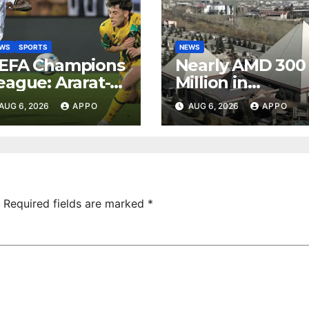
EWS
SPORTS
NEWS
EFA Champions
Nearly AMD 300
eague: Ararat-
Million in
rmenia Secure
Undeclared
AUG 6, 2026
APPO
AUG 6, 2026
APPO
onvincing
Turnover
ictory Over
Uncovered at
hamrock
Tsarukyan-
overs 2-0
Owned
Entertainment
Center
Required fields are marked
*