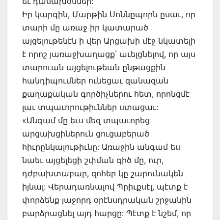
եւ դասախօսներ:
Իր կարգին, Մարթին Սոննըպորն ըսաւ, որ
տարի մը առաջ իր կատարած
այցելութենէն ի վեր Արցախի մէջ նկատելի
է որոշ յառաջխաղացք՝ աւելցնելով, որ այս
տարուան այցելութեան ընթացքին
հանդիպումներ ունեցաւ զանազան
քաղաքական գործիչներու հետ, որոնցմէ
լաւ տպաւորութիւններ ստացաւ:
«Անգամ մը եւս մեզ տպաւորեց
արցախցիներուն ցուցաբերած
հիւրընկալութիւնը: Առաջին անգամ ես
նաեւ այցելեցի շփման գիծ մը, ուր,
դժբախտաբար, զոհեր կը շարունակեն
իյնալ: Վերադառնալով Պրիւքսէլ, պէտք է
փորձենք յաջորդ օրէնսդրական շրջանին
բարձրացնել այդ հարցը: Պէտք է նշեմ, որ