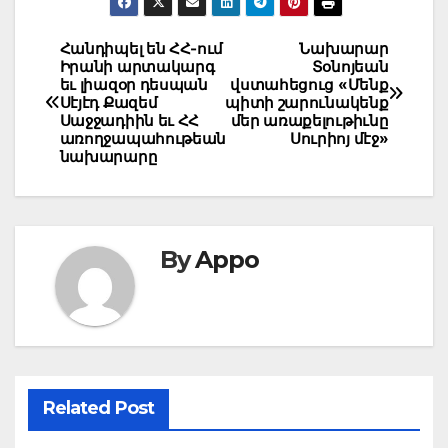
Post
Հանդիպել են ՀՀ-ում
Նախարար
Իրանի արտակարգ
Տօնոյեան
navigation
եւ լիազօր դեսպան
վստահեցուց «Մենք
Սէյէդ Քազեմ
պիտի շարունակենք
Սաջջադիին եւ ՀՀ
մեր առաքելութիւնը
առողջապահութեան
Սուրիոյ մէջ»
նախարարը
By
Appo
Related Post