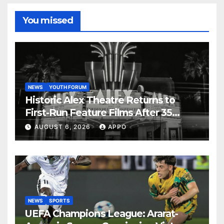
You missed
NEWS
YOUTH FORUM
Historic Alex Theatre Returns to
First-Run Feature Films After 35
Years
AUGUST 6, 2026
APPO
NEWS
SPORTS
UEFA Champions League: Ararat-