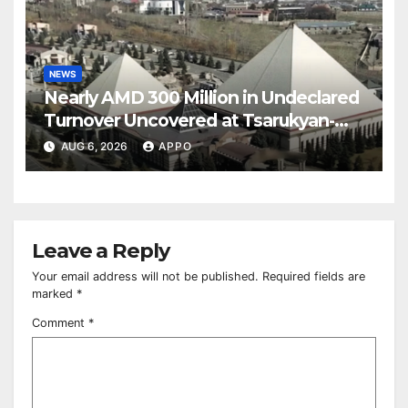
NEWS
Nearly AMD 300 Million in Undeclared
Turnover Uncovered at Tsarukyan-
Owned Entertainment Center
AUG 6, 2026
APPO
Leave a Reply
Your email address will not be published.
Required fields are
marked
*
Comment
*