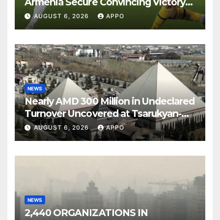
Armenia Secure Convincing Victory
Over Shamrock Rovers 2-0
AUGUST 6, 2026
APPO
NEWS
Nearly AMD 300 Million in Undeclared
Turnover Uncovered at Tsarukyan-
Owned Entertainment Center
AUGUST 6, 2026
APPO
NEWS
2,440 ORGANIZATIONS IN