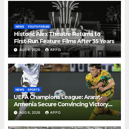
NEWS
YOUTH FORUM
Historic Alex Theatre Returns to
First-Run Feature Films After 35 Years
AUG 6, 2026
APPO
NEWS
SPORTS
UEFA Champions League: Ararat-
Armenia Secure Convincing Victory
Over Shamrock Rovers 2-0
AUG 6, 2026
APPO