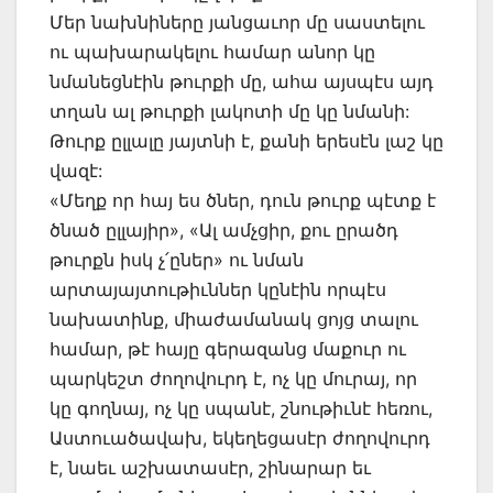
Մեր նախնիները յանցաւոր մը սաստելու
ու պախարակելու համար անոր կը
նմանեցնէին թուրքի մը, ահա այսպէս այդ
տղան ալ թուրքի լակոտի մը կը նմանի:
Թուրք ըլլալը յայտնի է, քանի երեսէն լաշ կը
վազէ:
«Մեղք որ հայ ես ծներ, դուն թուրք պէտք է
ծնած ըլլայիր», «Ալ ամչցիր, քու ըրածդ
թուրքն իսկ չ՛ըներ» ու նման
արտայայտութիւններ կընէին որպէս
նախատինք, միաժամանակ ցոյց տալու
համար, թէ հայը գերազանց մաքուր ու
պարկեշտ ժողովուրդ է, ոչ կը մուրայ, որ
կը գողնայ, ոչ կը սպանէ, շնութիւնէ հեռու,
Աստուածավախ, եկեղեցասէր ժողովուրդ
է, նաեւ աշխատասէր, շինարար եւ