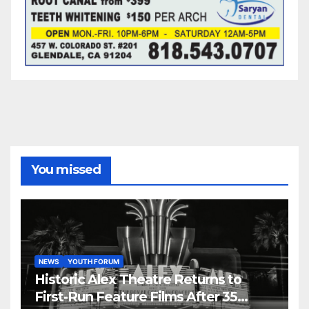
You missed
NEWS
YOUTH FORUM
Historic Alex Theatre Returns to
First-Run Feature Films After 35