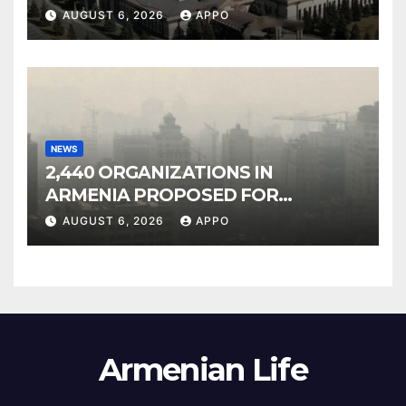
Owned Entertainment Center
AUGUST 6, 2026
APPO
NEWS
2,440 ORGANIZATIONS IN
ARMENIA PROPOSED FOR
INCLUSION IN LIST OF AIR
AUGUST 6, 2026
APPO
POLLUTERS
Armenian Life