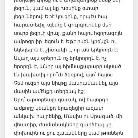
լեզուն, կամ ալ կը խօսինք օտար
լեզուներով: Եթէ կուզինք, որպէս հայ
հարատեւիլ, պէտք է գուրգուրենք մեր
սուրբ լեզուի վրայ, քանի հայու հզորագոյն
ամրոցը իր լեզուն է: Եթէ ըսեն կրօնքն ու
եկեղեցին է, շիտակի է, որ ան երկրոդն է:
Ավաղ այս օրերուն ոչ երկրորդն է, ոչ
երորդն է, անոր ալ հիմնաքարարը սկսած
էն խախտիլ որո՞ւն ձեռքով, այո՛ հայու:
Չեմ ուզեր այս նիւթը մանրամասնել, այս
մասին ամէնքդ տեղեակ էք:
Արդ՝ աքսօրեալի զաւակ, ով հայորդի,
ամբողջ կեանքդ երազեցիր ազատ
անկախ հայրենիք, Մասիս ու Արագած, մի
վհատիր, ժամանակները դարձեալ կը
փոխուին ու քու զաւակները կամ թոռներն