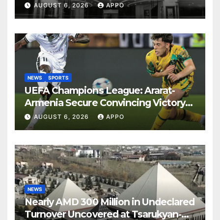
Years
AUGUST 6, 2026
APPO
NEWS
SPORTS
UEFA Champions League: Ararat-
Armenia Secure Convincing Victory
Over Shamrock Rovers 2-0
AUGUST 6, 2026
APPO
NEWS
Nearly AMD 300 Million in Undeclared
Turnover Uncovered at Tsarukyan-