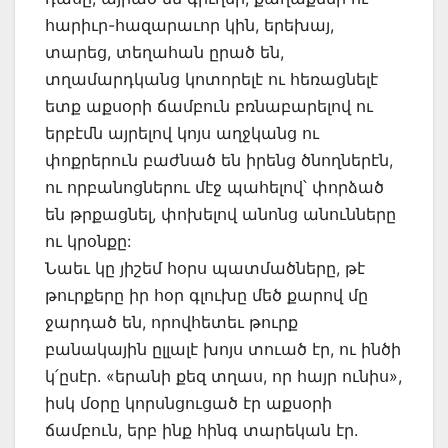
հարիւր-հազարաւոր կին, երեխայ,
տարեց, տեղահան ըրած են,
տղամարդկանց կոտորելէ ու հեռացնելէ
ետք աքսօրի ճամբուն բռնաբարելով ու
երբէմն այրելով կոյս աղջկանց ու
փոքրերուն բաժնած են իրենց ծնողներէն,
ու որբանոցներու մէջ պահելով՝ փորձած
են թրքացնել, փոխելով անոնց անունները
ու կրօնքը:
Նաեւ կը յիշեմ հօրս պատմածները, թէ
թուրքերը իր հօր գլուխը մեծ քարով մը
ջարդած են, որովհետեւ թուրք
բանակային ըլլալէ խոյս տուած էր, ու ինծի
կ՛ըսէր. «երանի քեզ տղաս, որ հայր ունիս»,
իսկ մօրը կորսնցուցած էր աքսօրի
ճամբուն, երբ ինք հինգ տարեկան էր.