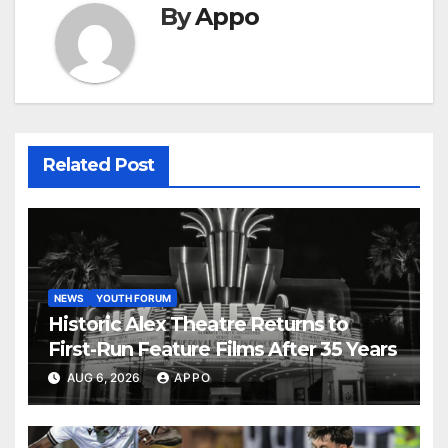
By
Appo
Related Post
NEWS
YOUTH FORUM
Historic Alex Theatre Returns to
First-Run Feature Films After 35 Years
AUG 6, 2026
APPO