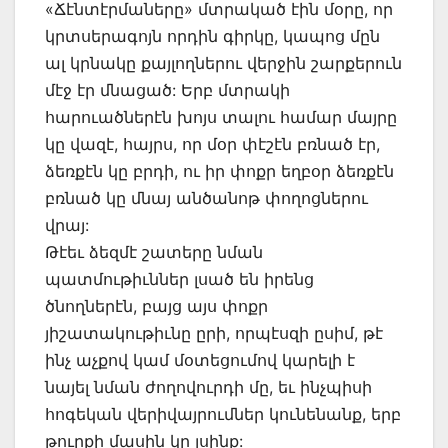
«Ճէնտէրմաները» մտրակած էին մօրը, որ
կրտսերագոյն որդին գիրկը, կապոց մըն
ալ կրնակը քայլողներու վերջին շարքերուն
մէջ էր մնացած: Երբ մտրակի
հարուածներէն խոյս տալու համար մայրը
կը վազէ, հայրս, որ մօր փէշէն բռնած էր,
ձեռքէն կը բրդի, ու իր փոքր եղբօր ձեռքէն
բռնած կը մնայ անծանոթ փողոցներու
վրայ:
Թէեւ ձեզմէ շատերը նման
պատմութիւններ լսած են իրենց
ծնողներէն, բայց այս փոքր
յիշատակութիւնը ըրի, որպէսզի ըսիմ, թէ
ինչ աչքով կամ մօտեցումով կարելի է
նայել նման ժողովուրդի մը, եւ ինչպիսի
հոգեկան վերիվայրումներ կունենանք, երբ
թուրքի մասին կը լսինք: