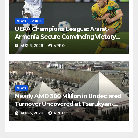
NEWS
SPORTS
UEFA Champions League: Ararat-
Armenia Secure Convincing Victory
Over Shamrock Rovers 2-0
AUG 6, 2026
APPO
NEWS
Nearly AMD 300 Million in Undeclared
Turnover Uncovered at Tsarukyan-
Owned Entertainment Center
AUG 6, 2026
APPO