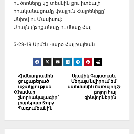
ու ծոռները կը տեսնին քու իտեալի
իրականացումը փայլուն Հայրենիքը՝
Անիով ու Մասիսով:
Միայն չ՛թրքանաք ու մնաք Հայ
5-29-19 Արմէն Կարօ Հայթայեան
Post
Հիմնադրամին
Սլավիկ Գալստյան․
ցուցաբերած
Մեդալս նվիրում եմ
navigation
աջակցության
սահմանին ծառայող
համար
բոլոր հայ
շնորհակալագիր`
զինվորներին
բարերար Ջորջ
Պագումեանին