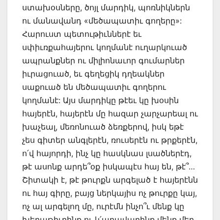
ստախօսները, ծոյլ մարդիկ, պոռնիկներն
ու մանավանդ «մեծապատիւ գողերը»:
Հարուստ պետութիւններէ եւ
սփիւռքահայերու կողմանէ ուղարկուած
ապրանքներ ու միլիոնաւոր գումարներ
իւրացուած, եւ գեղեցիկ դղեակներ
սաքուած են մեծապատիւ գողերու
կողմանէ: Այս մարդիկը թէեւ կը խօսին
հայերէն, հայերէն մը հազար չարչարեալ ու
խաչեալ, մեռոնուած ձեռքերով, իսկ եթէ
չես գիտեր անգլերէն, ռուսերէն ու թրքերէն,
ո՛վ հայորդի, ինչ կը հասկնաս լսածներէդ,
թէ ասոնք արդե՞օք իսկապէս հայ են, թէ՞…
Շիտակի է, թէ թուրքն արգելած է հայերէնն
ու հայ գիրը, բայց ներկայիս ոչ թուրքը կայ,
ոչ ալ արգելող մը, ուրէմն ինչո՞ւ մենք կը
խեղաթիւրինք ու կ՛աղավաղինք մենք մեր