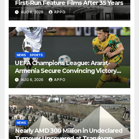
First-Run Feature Films After 35 Years
AUG 6, 2026
APPO
NEWS
SPORTS
UEFA Champions League: Ararat-
Armenia Secure Convincing Victory
Over Shamrock Rovers 2-0
AUG 6, 2026
APPO
NEWS
Nearly AMD 300 Million in Undeclared
Turnover Uncovered at Tsarukyan-