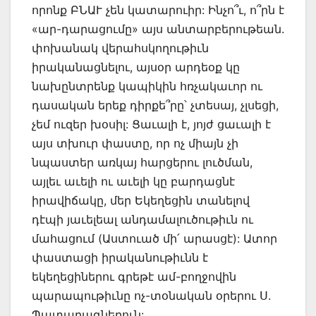
որոնք ԲՆԱՒ չեն կատարուիր: Ինչո՞ւ, ո՞րն է
«ար-դարացումը» այս անտարբերութեան.
փոխանակ վերահսկողութիւն
իրականացնելու, այսօր արդեօք կը
նախընտրենք կապիկին հռչակաւոր ու
դասական երեք դիրքե՞րը՝ չտեսայ, չլսեցի,
չեմ ուզեր խօսիլ: Ցաւալի է, յոյժ ցաւալի է
այս տխուր փաստը, որ ոչ միայն չի
նպաստեր առկայ հարցերու լուծման,
այլեւ աւելի ու աւելի կը բարդացնէ
իրավիճակը, մեր Եկեղեցին տանելով
դէպի յաւելեալ անդամալուծութիւն ու
մահացում (Աստուած մի՛ արասցէ): Ատոր
փաստացի իրականութիւնն է
եկեղեցիներու գրեթէ ամ-բողջովին
պարապութիւնը ոչ-տօնական օրերու Ս.
Պատարագներուն: