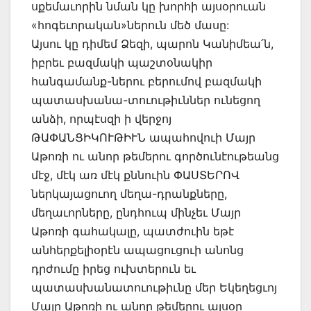
սքեմաւորին նման կը խորհի այսօրուան
«հոգեւորական»ներուն մեծ մասը:
Այսու կը դիմեմ Ձեզի, պարոն Կանիմեա՛ն,
իբրեւ բազմակի պաշտօնակիր
հանգամանք-ներու բերումով բազմակի
պատասխանա-տուութիւններ ունեցող
անձի, որպէսզի ի վերջոյ
ԹԱՓԱՆՑԻԿՈՒԹԻՒՆ ապահովուի Մայր
Աթոռի ու անոր թեմերու գործունէութեանց
մէջ, մէկ առ մէկ քննուին ՓԱՍՏԵՐՈՎ
ներկայացուող մեղա-դրանքները,
մեղաւորները, ընդհուպ մինչեւ Մայր
Աթոռի գահակալը, պատժուին եթէ
անհերքելիօրէն ապացուցուի անոնց
դրժումը իրեց ուխտերուն եւ
պատասխանատուութիւնը մեր Եկեղեցւոյ
Մայր Աթոռի ու անոր թեմերու այսօր