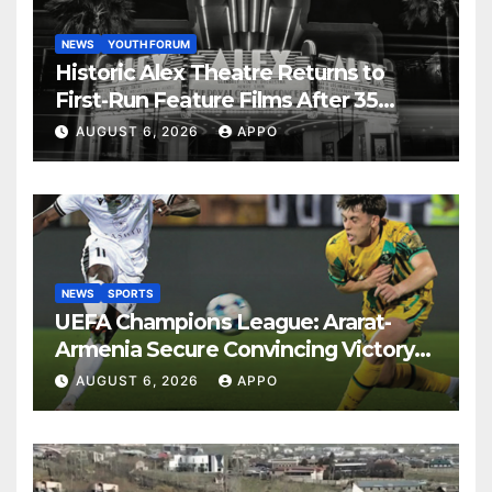
NEWS
YOUTH FORUM
Historic Alex Theatre Returns to
First-Run Feature Films After 35
Years
AUGUST 6, 2026
APPO
NEWS
SPORTS
UEFA Champions League: Ararat-
Armenia Secure Convincing Victory
Over Shamrock Rovers 2-0
AUGUST 6, 2026
APPO