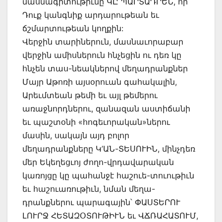
մասնագիտութիւնը ԿԸ ՊԱՐՏԱԴՐԵՆ, որ
Դուք կանգնիք արդարութեան եւ
ճշմարտութեան կողքին:
Վերջին տարիներուն, մասնաւորաբար
վերջին ամիսներուն հնչեցին ու դեռ կը
հնչեն տաս-նեակներով մեղադրանքներ
Մայր Աթոռի այսօրուան գահակալին,
Արեւմտեան թեմի եւ այլ թեմերու
առաջնորդներու, զանազան աստիճանի
եւ պաշտօնի «հոգեւորական»ներու
մասին, սակայն այդ բոլոր
մեղադրանքները Կ’ԱՆ-ՏԵՍՈՒԻՆ, մինչդեռ
մեր Եկեղեցւոյ ժողո-վրդավարական
կառոյցը կը պահանջէ հաշուե-տուութիւն
եւ հաշուառութիւն, նման մեղա-
դրանքներու պարագային՝ ՓԱՍՏԵՐՈՒ
ԼՈՒՐՋ ՀԵՏԱԶՕՏՈՒԹԻՒՆ եւ ՎՃՌԱՀԱՏՈՒՄ,