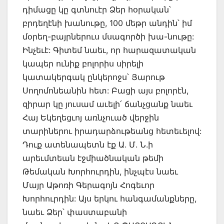
դիմացը կը գտնուէր Ձեր հօրական՝
բրդեղէնի խանութը, 100 մեթր անդին՝ իմ
մօրեղ-բայրներուս մսագործի խա-նութը:
Ինչեւէ: Գիտեմ նաեւ, որ հարազատական
կապեր ունիք բոլորիս սիրելի
կատակերգակ ընկերոջս՝ Յարութ
Սողոմոնեանին հետ: Բացի այս բոլորէն,
զիրար կը յուսամ աւելի՛ ճանչցանք նաեւ
Հայ Եկեղեցւոյ առնչուած վերջին
տարիներու իրադարձութեանց հետեւելով:
Դուք ատենապետն էք Ա. Մ. Ն.ի
արեւմտեան էջմիածնական թեմի
Թեմական Խորհուրդին, ինչպէս նաեւ
Մայր Աթոռի Գերագոյն Հոգեւոր
Խորհուրդին: Այս երկու հանգամանքները,
նաեւ Ձեր՝ փաստաբանի