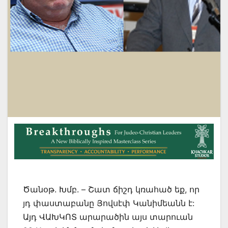
Ծանօթ. Խմբ. – Շատ ճիշդ կռահած եք, որ
յդ փաստաբանը Յովսէփ Կանիմեանն է:
Այդ ՎԱԽԿՈՏ արարածին այս տարուան