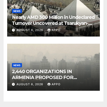
NEWS
Nearly AMD 300 Million in Undeclared
Turnover Uncovered at Tsarukyan-
Owned Entertainment Center
AUGUST 6, 2026
APPO
NEWS
2,440 ORGANIZATIONS IN
ARMENIA PROPOSED FOR
INCLUSION IN LIST OF AIR
AUGUST 6, 2026
APPO
POLLUTERS