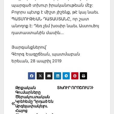
պարզած տխուր իրականութեան մէջ:
Բոլորս պէտք է միշտ յիշենք, թէ կայ նաեւ
ՊԱՏՄՈՒԹԵԱՆ ԴԱՏԱՍՏԱՆԸ, որ շատ
անողոք է: Դեռ չեմ խօսիր նաեւ Աստուծոյ
դատաստանին մասին…
Յարգանքներով՝
Գէորգ Եազըճեան, պատմաբան
Երեւան, 28 ապրիլ 2019
Post
Թրքական
ՏԽՈՒՐ ՈՐՈՇՈՒՄ
Գումարները
navigation
Ծերակուտական
Կրեհեմը Դրդած Են
Արգելափակելու
Հայոց