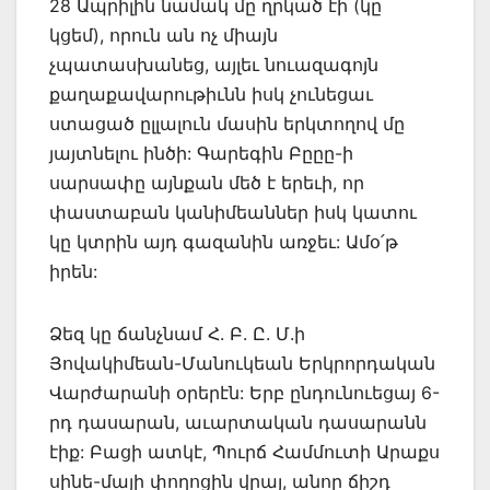
28 Ապրիլին նամակ մը ղրկած էի (կը
կցեմ), որուն ան ոչ միայն
չպատասխանեց, այլեւ նուազագոյն
քաղաքավարութիւնն իսկ չունեցաւ
ստացած ըլլալուն մասին երկտողով մը
յայտնելու ինծի: Գարեգին Բըըը-ի
սարսափը այնքան մեծ է երեւի, որ
փաստաբան կանիմեաններ իսկ կատու
կը կտրին այդ գազանին առջեւ: Ամօ՛թ
իրեն:
Ձեզ կը ճանչնամ Հ. Բ. Ը. Մ.ի
Յովակիմեան-Մանուկեան Երկրորդական
Վարժարանի օրերէն: Երբ ընդունուեցայ 6-
րդ դասարան, աւարտական դասարանն
էիք: Բացի ատկէ, Պուրճ Համմուտի Արաքս
սինե-մայի փողոցին վրայ, անոր ճիշդ