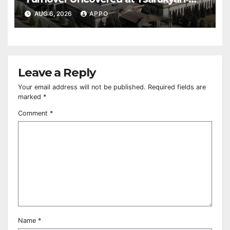
Owned Entertainment Center
AUG 6, 2026
APPO
Leave a Reply
Your email address will not be published.
Required fields are
marked
*
Comment
*
Name
*