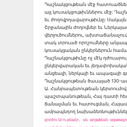
Դաշնակցութեան մէջ հատուածներ
այլ կուսակցութիւններու մէջ: Դ
եւ ժողովրդավարութիւնը: Սակայն
Շրջանային ժողովներ եւ Ներկայաց
վերլուծումներու, ախտաճանաչումն
տակ տրուած որոշումները անյապա
կուսակցական ընկերներուն համա
Դաշնակցութիւնը ոչ մէկ դժուարու
ընկերվարական եւ յեղափոխակ
անցեալի, ներկայի եւ ապագայի գ
Դաշնակցութեան ծաւալած 130-
Ա. Հանրապետութեան կերտումով 
պաշտպանութեան, Հայ դատի հե
ճանաչման եւ հատուցման, Հայ
ամրապնդող նախաձեռնութիւններ
գործունէութեամբ, ան արցախեան ազատագր