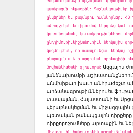
ռազմաճակատները պաշտպանող զօրամիաւորը
պատերազմի ընթացքին: Դաշնակցութիւնը ի
ընկերներ եւ բազմաթիւ համակիրներ: ՀՅ 
ամբողջական նուիրումով ներդրեց կամ հա
կայունութեան, կուսակցութիւններու միջ
ընդդիմութիւնիշխանութիւն ներկայիս գոր
կազմութեան, որ տապալուեցաւ ներկայ իշ
ընտրական աւելի արդիական օրինագիծի ըն
Ազգային ժ
Յովհաննիսեանի գլխաւորած
յանձնախումբի աշխատանքներուն, 
անմխիթար խաւի անհրաժեշտ պ
արձանագրութիւններու եւ ֆութ
տապալման, Հայաստանի եւ Արց
վերաբնակեցման եւ միջազգային
պետական բանակցային դիրքերը 
դիրքորոշումները արտաքին եւ նե
միջազգային հանրութենէն ազրպէյճանական