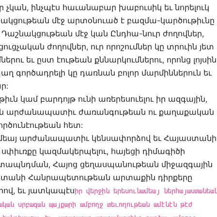
 չկան, ինչպէս հաւանաբար խաբուսիկ եւ նորելուկ
աշնակցութեան մէջ արտօնուած է բազմա-կարծութիւնը
 Դաշնակցութեան մէջ կան Ընդհա-նուր ժողովներ,
ուցչական ժողովներ, ուր որոշումներ կը տրուին յետ
երու եւ ըստ էութեան քննարկումներու, որոնց լոյսին
ղ գործադրելի կը դառնան բոլոր մարմիններուն եւ
ր:
թիւն կամ բարդոյթ ունի առերեսուելու իր ազգային,
ան արժանապատիւ ժառանգութեան ու քաղաքական
ործունէութեան հետ:
ամեայ արժանապատիւ կենսափորձով եւ Հայաստանի
սփիւռքը կազմակերպելու, հայեցի դիմագիծի
տապնդման, Հայոց ցեղասպանութեան միջազգային
աստանի Հանրապետութեան արտաքին դիրքերը
ով, եւ յատկապէս
իր վերջին երեսունամեայ ներհայաստանեա
ական սրբազան պայքարի ամբողջ տեւողութեան ամէնէն թէժ