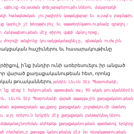
ւ սփիւռք-Հայաստան փոխյարաբերութիւններու մակարդակի
ակի համապետական յուշագիրին կապակցաբար եւ այսպէս բազմաթիւ
նք կարելի չէ խեղաթիւրել եւ ապատեղեկատուութեամբ զբաղիլ:
ի Հանրապետութեան մէջ տիրող վախի մթնոլորտը,
ն ժողովի ամպիոնը կուսակցականացնելը, պետական ուժային
սակցական հաշիւներու եւ հասարակութիւնը
ծիքով, ի՛նք խնդիր ունի առերեսուելու իր անցած
 իր վարած քաղաքականութեան հետ, որոնց
ական թուականներու
յանձին Լեւոն Տէր Պետրոսեանի,
ի՛նք պէտք է հանրութեան պատասխան տայ 90-ական թուականներէն
ին, Լեւոն Տէր Պետրոսեանի վարած ապազգային քաղաքականութեան
խեան ազատագրական պայքարը քաղաքական շրջափակումի մատնող
եւ այդ օրերուն երկրին մէջ քաղաքական բանտարկեալներու
սեփականաշնորհման անհեթեթ քաղաքականութեան պատճառով երկիրը
ած ընդհանուր քաղաքա-կանութեանց մէջ իր դերակատարութեան