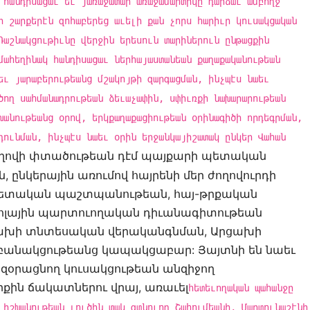
 հանդիսացաւ եւ յառաջատար առաջամարտիկը դարձաւ ամբողջ
ր շարքերէն զոհաբերեց աւելի քան չորս հարիւր կուսակցական
Դաշնակցութիւնը վերջին երեսուն տարիներուն ընթացքին
մահեղինակ հանդիսացաւ ներհայաստանեան քաղաքականութեան
եւ յարաբերութեանց մշակոյթի զարգացման, ինչպէս նաեւ
ծող սահմանադրութեան ձեւաչափին, սփիւռքի նախարարութեան
խանութեանց օրով, երկքաղաքացիութեան օրինագիծի որդեգրման,
դունման, ինչպէս նաեւ օրին երջանկայիշատակ ընկեր Վահան
ողովի փտածութեան դէմ պայքարի պետական
ընկերային առումով հայրենի մեր ժողովուրդի
ետական պաշտպանութեան, հայ-թրքական
պոլային պարտուողական դիւանագիտութեան
ախի տնտեսական վերականգնման, Արցախի
 բանակցութեանց կապակցաբար: Յայտնի են նաեւ
զօրացնող կուսակցութեան անզիջող
րքին ճակատներու վրայ, առաւել
հետեւողական պահանջը
 իշխանութեան լուծին տակ գտնուող Շահումեանի, Մարտունաշէնի