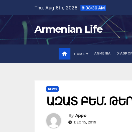
Skip
Thu. Aug 6th, 2026
8:38:31 AM
to
content
Armenian Life
ARMENIA
DIASPO
HOME
NEWS
ԱԶԱՏ ԲԵՄ. ԹԵ
By
Appo
DEC 15, 2019