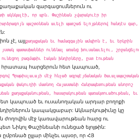
աղաքական զարգացումներուն ու
տի ակնկալէի, որ պրն. Փաշինեան չվարակուէր իր
բարձրագոյն պաշտօնեան աւելի պատշաճ ելոյթներով հանդէս գար,
ն:
ն չէ, այլ
քաղաքական եւ համազգային ամպիոն է, եւ երկրին
 յստակ պատասխաններ ունենալ առանց խուսանաւելու, շրջանցելո
 ունեցող բազմաթիւ էական խնդիրները, ըստ էութեան
 հրատապ հարցերուն հետ կապուած,
րգով Պրաթիսլաւայի մէջ հնչած ազրպէյճանական ծաւալապաշտական
աքական փակուղիի մատնող Հայաստանի Հանրապետութեան անորոշ
նեան քաղաքականութեան, հասարակութեան պառակտուածութեան, եւ
ետ կապուած եւ ուսանողական արդար բողոքի
խնդիրներուն կապակցաբար: Ակնարկութիւնը կը
ն ժողովին մէջ կառավարութեան հարց ու
Նիկոլ Փաշինեանի ունեցած ելոյթին:
ըմբռնած ըլլար մինչեւ այսօր, որ ՀՅ