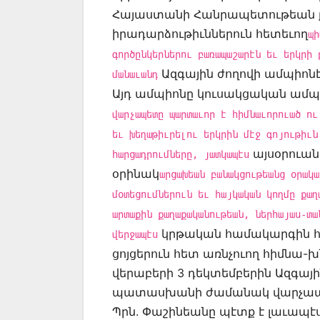
Հայաստանի Հանրապետութեան ք
իրադարձութիւններուն հետեւող
պի
գործընկերներու բառապաշարէն եւ երկրի 
Ազգային ժողովի ամպիոնէ
մանաւանդ
Այդ ամպիոնը կուսակցական ամպիո
վարչապետը պարտաւոր է հիմնաւորուած ու
եւ խեղաթիւրելու երկրին մէջ գոյութիւն
այսօրուան
հարցադրումները, յատկապէս
օրինակ
արցախեան բանակցութեանց օրակա
մօտեցումներուն եւ հայկական կողմը քաղ
արտաքին քաղաքականութեան, ներհայաս-տա
կրթական համակարգին հ
վերջապէս
ցոյցերուն հետ առնչուող հիմնա-
վերաբերի 3 դեկտեմբերին Ազգայի
պատասխանի ժամանակ վարչապետ 
Պրն. Փաշինեանը պէտք է լաւապէս 