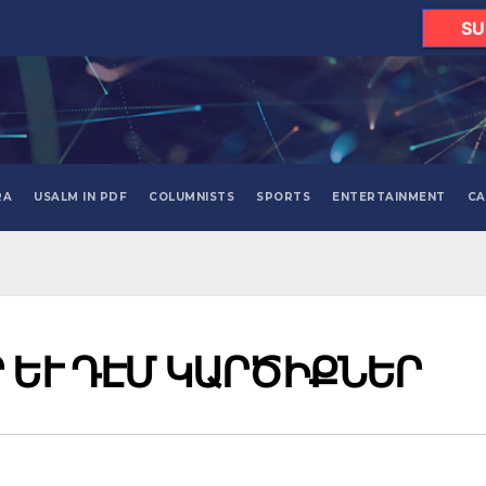
SU
RA
USALM IN PDF
COLUMNISTS
SPORTS
ENTERTAINMENT
CA
Ր ԵՒ ԴԷՄ ԿԱՐԾԻՔՆԵՐ