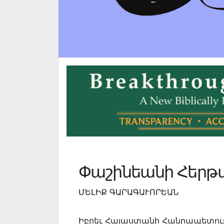
Փաշինեանի Հերթ
ՄԵԼԻՔ ԳԱՐԱԳԱՒՈՐԵԱՆ
Իբրեւ Հայաստանի Հանրապետութ