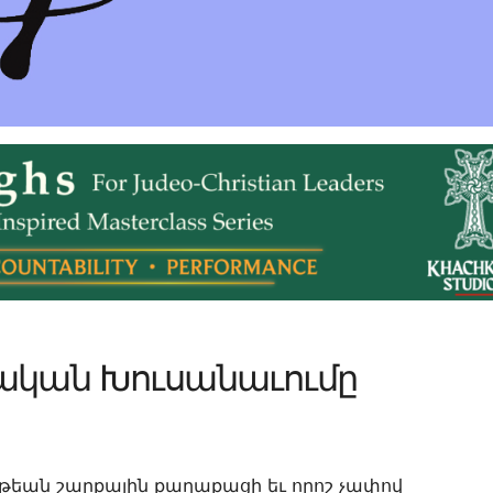
ական Խուսանաւումը
եան շարքային քաղաքացի եւ որոշ չափով