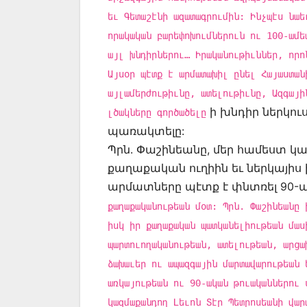
եւ Գետաշէնի ազատագրումին: Ինչպէս նաե
որակական բարեփոխումներուն ու 100-ամե
այլ խնդիրներու… Իրականութիւններ, որո
Այսօր պէտք է արմատախիլ ընել Հայաստան
այլամերժութիւնը, ատելութիւնը, Ազգայի
ի խնդիր ներկու
լծակները գործածելը
պառակտելը:
Պրն. Փաշինեանը, մեր համեստ կար
քաղաքական ուղիին եւ ներկայիս
արմատները պէտք է փնտռել 90-
քաղաքականութեան մօտ: Պրն. Փաշինեանը 
իսկ իր քաղաքական պատկանելիութեան մաս
պարտուողականութեան, ատելութեան, արցա
ձախաւեր ու ապազգային մարտավարութեան 
առկայութեան ու 90-ական թուականներու 
կազմաքանդող Լեւոն Տէր Պետրոսեանի վար