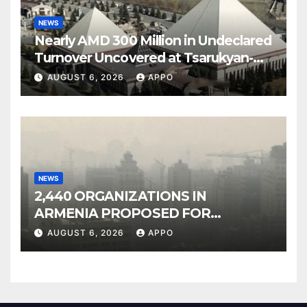
NEWS
Nearly AMD 300 Million in Undeclared
Turnover Uncovered at Tsarukyan-
Owned Entertainment Center
AUGUST 6, 2026
APPO
NEWS
2,440 ORGANIZATIONS IN
ARMENIA PROPOSED FOR
INCLUSION IN LIST OF AIR
AUGUST 6, 2026
APPO
POLLUTERS