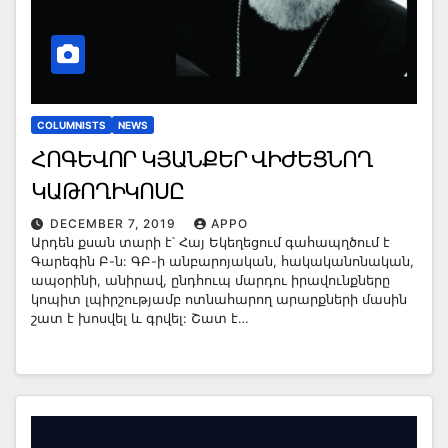
COLUMNISTS
NEWS
ՀՈԳԵՎՈՐ ԿՅԱՆՔԵՐ ՎԻԺԵՑՆՈՂ
ԿԱԹՈՂԻԿՈՍԸ
DECEMBER 7, 2019
APPO
Արդեն քսան տարի է՝ Հայ Եկեղեցում գահապղծում է
Գարեգին Բ-ն: ԳԲ-ի անբարոյական, հակականոնական,
ապօրինի, անիրավ, ընդհուպ մարդու իրավունքները
կոպիտ լպիրշությամբ ոտնահարող արարքների մասին
շատ է խոսվել և գրվել: Շատ է…