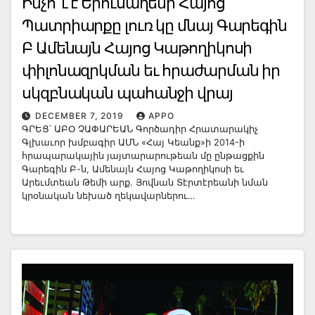
Ինչո՞ւ է Երուսաղեմի Հայոց
Պատրիարքը լուռ կը մնայ Գարեգին
Բ Ամենայն Հայոց Կաթողիկոսի
փիլոնազրկման եւ հրաժարման իր
սկզբնական պահանջի վրայ
DECEMBER 7, 2019
APPO
ԳՐԵՑ՝ ԱԲՕ ՉԱՓԱՐԵԱՆ Գործադիր Հրատարակիչ
Գլխաւոր խմբագիր ԱՄՆ «Հայ Կեանք»ի 2014-ի
հրապարակային յայտարարութեան մը ընթացքին
Գարեգին Բ-ն, Ամենայն Հայոց Կաթողիկոսի եւ
Արեւմտեան Թեմի արք. Յովնան Տէրտէրեանի նման
կրօնական նեխած ղեկավարներու…