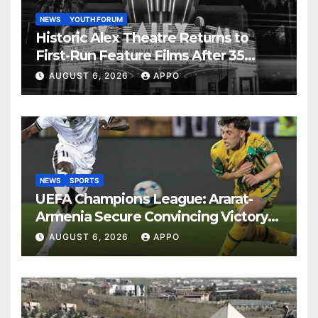
NEWS
YOUTH FORUM
Historic Alex Theatre Returns to
First-Run Feature Films After 35
Years
AUGUST 6, 2026
APPO
NEWS
SPORTS
UEFA Champions League: Ararat-
Armenia Secure Convincing Victory
Over Shamrock Rovers 2-0
AUGUST 6, 2026
APPO