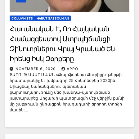
COLUMNISTS
HARUT SASSOUNIAN
Հաւանական Է, Որ Հայկական
Համազգեստով Ատրպէյճանցի
Զինուորներու Վրայ Կրակած Են
Իրենց Իսկ Զօրքերը
NOVEMBER 6, 2020
APPO
ՅԱՐՈՒԹ ՍԱՍՈՒՆԵԱՆ «Քալիֆորնիա Քուրիըր» թերթի
հրատարակիչ եւ խմբագիր 25 Հոկտեմբեր 2020ին
Միացեալ Նահանգներու պետական
քարտուղարութիւնը մեծ խանդա-վառութեամբ
յայտարարեց Արցախի պատերազմի մէջ վերջին քանի
մը շաբթուան ընթացքին հրադադարի երրորդ փորձի
մասին։…