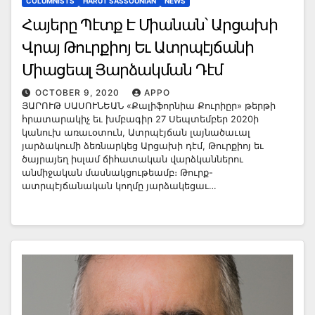
COLUMNISTS
HARUT SASSOUNIAN
NEWS
Հայերը Պէտք Է Միանան՝ Արցախի
Վրայ Թուրքիոյ Եւ Ատրպէյճանի
Միացեալ Յարձակման Դէմ
OCTOBER 9, 2020
APPO
ՅԱՐՈՒԹ ՍԱՍՈՒՆԵԱՆ «Քալիֆորնիա Քուրիըր» թերթի
հրատարակիչ եւ խմբագիր 27 Սեպտեմբեր 2020ի
կանուխ առաւօտուն, Ատրպէյճան լայնածաւալ
յարձակումի ձեռնարկեց Արցախի դէմ, Թուրքիոյ եւ
ծայրայեղ իսլամ ճիհատական վարձկաններու
անմիջական մասնակցութեամբ։ Թուրք-
ատրպէյճանական կողմը յարձակեցաւ…