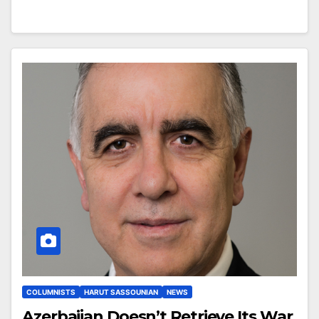
COLUMNISTS
HARUT SASSOUNIAN
NEWS
Azerbaijan Doesn’t Retrieve Its War