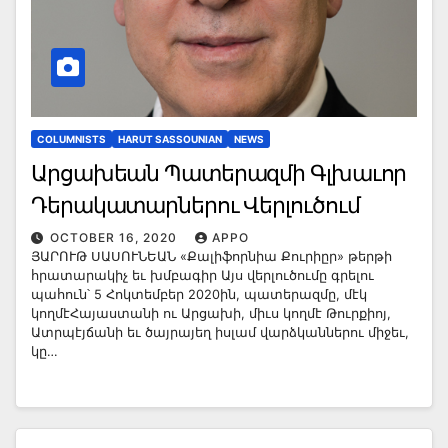
COLUMNISTS
HARUT SASSOUNIAN
NEWS
Արցախեան Պատերազմի Գլխաւոր
Դերակատարներու Վերլուծում
OCTOBER 16, 2020
APPO
ՅԱՐՈՒԹ ՍԱՍՈՒՆԵԱՆ «Քալիֆորնիա Քուրիըր» թերթի
հրատարակիչ եւ խմբագիր Այս վերլուծումը գրելու
պահուն՝ 5 Հոկտեմբեր 2020ին, պատերազմը, մէկ
կողմէՀայաստանի ու Արցախի, միւս կողմէ Թուրքիոյ,
Ատրպէյճանի եւ ծայրայեղ իսլամ վարձկաններու միջեւ,
կը…