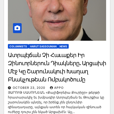
COLUMNISTS
HARUT SASSOUNIAN
NEWS
Ատրպէյճան Չի Հաւաքեր Իր
Զինուորներուն Դիակները. Արցախի
Մէջ Կը Շարունակուի Խաղաղ
Բնակչութեան Ռմբակոծումը
OCTOBER 23, 2020
APPO
ՅԱՐՈՒԹ ՍԱՍՈՒՆԵԱՆ «Քալիֆորնիա Քուրիըր» թերթի
հրատարակիչ եւ խմբագիր Ատրպէյճան եւ Թուրքիա կը
շարունակեն պնդել, որ իրենք չեն ընդունիր
զինադադարը, այնքան ատեն որ հայկական զինուած
ուժերը դուրս չեն եկած Արցախէն: Այլ…