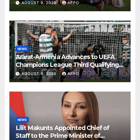
the World’s Leading Institutions
AUGUST 9, 2026
APPO
NEWS
Ararat-Armenia Advances to UEFA
Champions League Third Qualifying
Round
AUGUST 9, 2026
APPO
NEWS
Lilit Makunts Appointed Chief of
Staff to the Prime Minister of