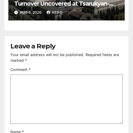
Turnover Uncovered at Tsarukyan-
Owned Entertainment Center
AUG 6, 2026
APPO
Leave a Reply
Your email address will not be published.
Required fields are
marked
*
Comment
*
Name
*