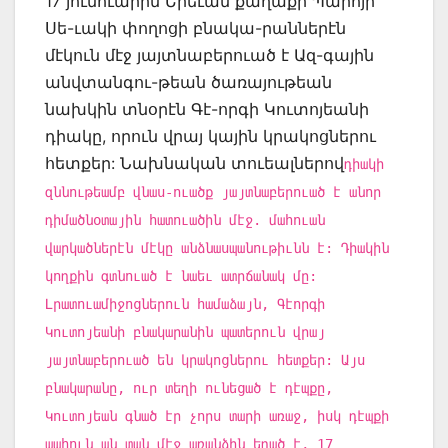
17 յունուարին Երեւան քաղաքի Պարոյր
Սե-ւակի փողոցի բնակա-րաններէն
մէկուն մէջ յայտնաբերուած է Ազ-գային
անվտանգու-թեան ծառայութեան
նախկին տնօրէն Գէ-որգի Կուտոյեանի
դիակը, որուն վրայ կային կրակոցներու
հետքեր: Նախնական տուեալներով
դիակի
զննութեամբ վնաս-ուածք յայտնաբերուած է անոր
դիմածնօտային հատուածին մէջ. մահուան
վարկածներէն մէկը անձնասպանութիւնն է: Դիակին
կողքին գտնուած է նաեւ ատրճանակ մը:
Լրատուամիջոցներուն համաձայն, Գէորգի
Կուտոյեանի բնակարանին պատերուն վրայ
յայտնաբերուած են կրակոցներու հետքեր: Այս
բնակարանը, ուր տեղի ունեցած է դէպքը,
Կուտոյեան գնած էր չորս տարի առաջ, իսկ դէպքի
պահուն ան տան մէջ առանձին եղած է, 17