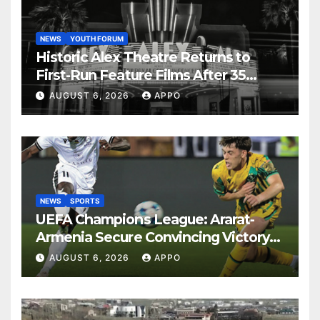
NEWS
YOUTH FORUM
Historic Alex Theatre Returns to
First-Run Feature Films After 35
Years
AUGUST 6, 2026
APPO
NEWS
SPORTS
UEFA Champions League: Ararat-
Armenia Secure Convincing Victory
Over Shamrock Rovers 2-0
AUGUST 6, 2026
APPO