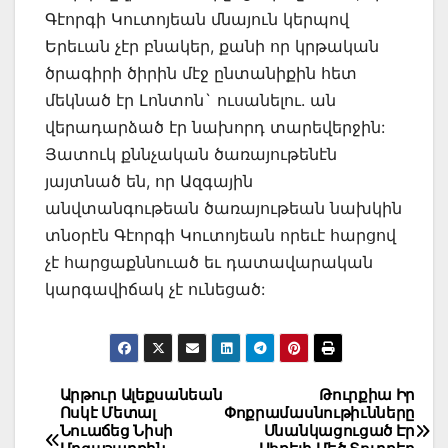
Գէորգի Կուտոյեան մնայուն կերպով
Երեւան չէր բնակեր, քանի որ կրթական
ծրագիրի ծիրին մէջ ընտանիքին հետ
մեկնած էր Լոնտոն` ուսանելու. ան
վերադարձած էր նախորդ տարեվերջին:
Յատուկ քննչական ծառայութենէն
յայտնած են, որ Ազգային
անվտանգութեան ծառայութեան նախկին
տնօրէն Գէորգի Կուտոյեան որեւէ հարցով
չէ հարցաքննուած եւ դատավարական
կարգավիճակ չէ ունեցած:
Post
Արթուր Ալեքսանեան
Թուրքիա Իր
Ոսկէ Մետալ
Փոքրամասնութիւնները
navigation
Նուաճեց Նիսի
Սնանկացուցած Էր