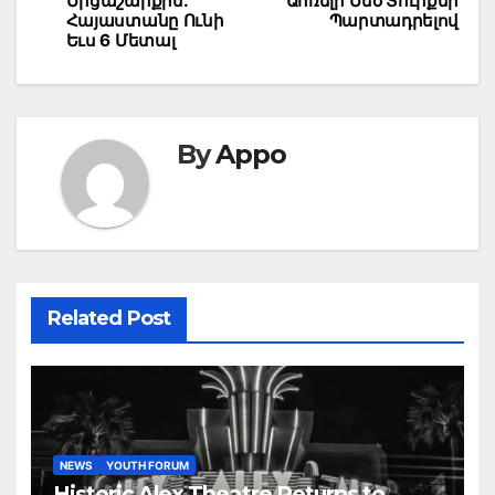
Մրցաշարքին.
Ահռելի Մեծ Տուրքեր
Հայաստանը Ունի
Պարտադրելով
Եւս 6 Մետալ
By
Appo
Related Post
NEWS
YOUTH FORUM
Historic Alex Theatre Returns to