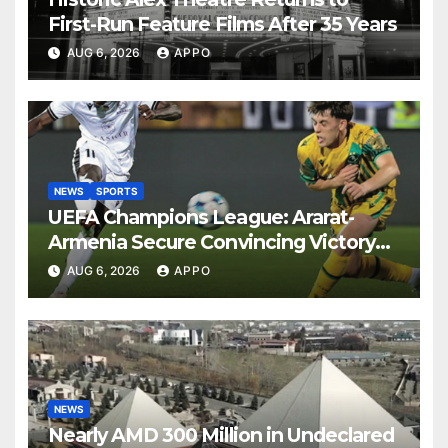
First-Run Feature Films After 35 Years
AUG 6, 2026
APPO
NEWS
SPORTS
UEFA Champions League: Ararat-
Armenia Secure Convincing Victory
Over Shamrock Rovers 2-0
AUG 6, 2026
APPO
NEWS
Nearly AMD 300 Million in Undeclared