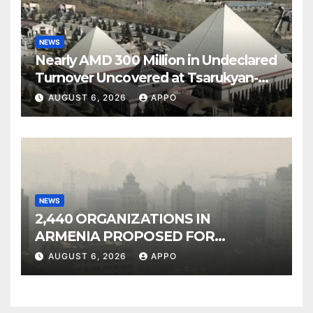
NEWS
Nearly AMD 300 Million in Undeclared
Turnover Uncovered at Tsarukyan-
Owned Entertainment Center
AUGUST 6, 2026
APPO
NEWS
2,440 ORGANIZATIONS IN
ARMENIA PROPOSED FOR
INCLUSION IN LIST OF AIR
AUGUST 6, 2026
APPO
POLLUTERS