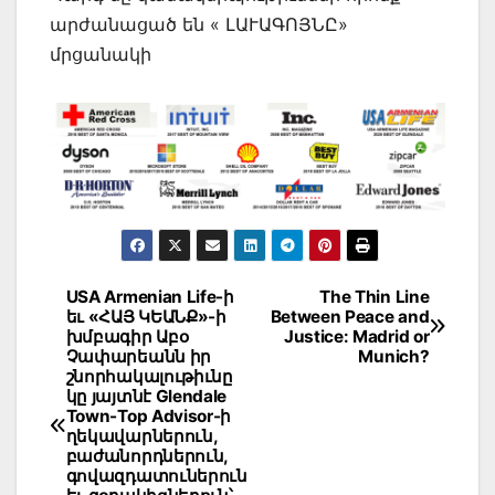
արժանացած են « ԼԱՒԱԳՈՅՆԸ»
մրցանակի
Post
USA Armenian Life-ի
The Thin Line
եւ «ՀԱՅ ԿԵԱՆՔ»-ի
Between Peace and
navigation
խմբագիր Աբօ
Justice: Madrid or
Չափարեանն իր
Munich?
շնորհակալութիւնը
կը յայտնէ Glendale
Town-Top Advisor-ի
ղեկավարներուն,
բաժանորդներուն,
գովազդատուներուն