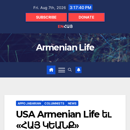
Skip
3:17:41 PM
Fri. Aug 7th, 2026
to
content
SUBSCRIBE
DONATE
EN
ՀԱՅ
Armenian Life
APPO JABARIAN
COLUMNISTS
NEWS
USA Armenian Life եւ
«ՀԱՅ ԿԵԱՆՔ»