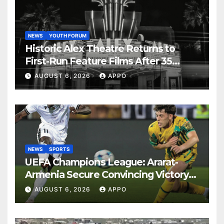
NEWS
YOUTH FORUM
Historic Alex Theatre Returns to
First-Run Feature Films After 35
Years
AUGUST 6, 2026
APPO
NEWS
SPORTS
UEFA Champions League: Ararat-
Armenia Secure Convincing Victory
Over Shamrock Rovers 2-0
AUGUST 6, 2026
APPO