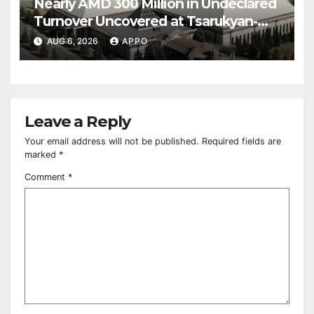
Nearly AMD 300 Million in Undeclared
Turnover Uncovered at Tsarukyan-
Owned Entertainment Center
AUG 6, 2026
APPO
Leave a Reply
Your email address will not be published.
Required fields are
marked
*
Comment
*