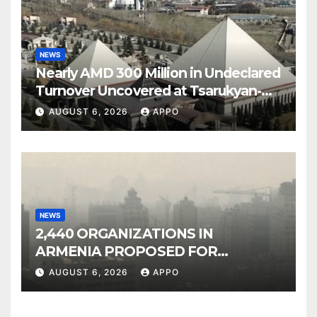
NEWS
Nearly AMD 300 Million in Undeclared
Turnover Uncovered at Tsarukyan-
Owned Entertainment Center
AUGUST 6, 2026
APPO
NEWS
2,440 ORGANIZATIONS IN
ARMENIA PROPOSED FOR
INCLUSION IN LIST OF AIR
AUGUST 6, 2026
APPO
POLLUTERS