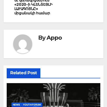
եւ զօրակիցներուն՝
«2020-ի ԿԼԵՆՏԷՅԼԻ
ԼԱՒԱԳՈՅՆԸ»
մրցանակի համար
By
Appo
Related Post
NEWS
YOUTH FORUM