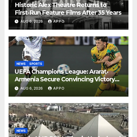
Historic Alex Theatre Returns to
First-Run Feature Films After 35 Years
AUG 6, 2026
APPO
NEWS
SPORTS
UEFA Champions League: Ararat-
Armenia Secure Convincing Victory
Over Shamrock Rovers 2-0
AUG 6, 2026
APPO
NEWS