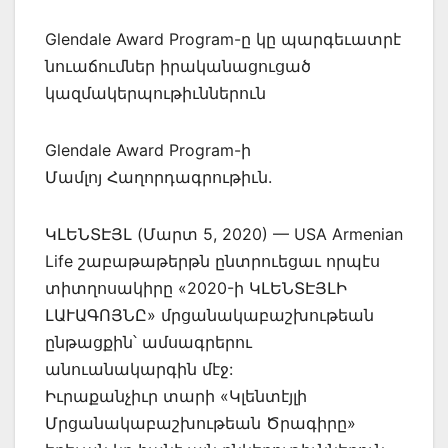
Glendale Award Program-ը կը պարգեւատրէ
նուաճումներ իրականացուցած
կազմակերպութիւններուն
Glendale Award Program-ի
Մամլոյ Հաղորդագրութիւն.
ԿԼԵՆՏԷՅԼ (Մարտ 5, 2020) — USA Armenian
Life շաբաթաթերթն ընտրուեցաւ որպէս
տիտղոսակիրը «2020-ի ԿԼԵՆՏԷՅԼԻ
ԼԱՒԱԳՈՅՆԸ» մրցանակաբաշխութեան
ընթացքին՝ ամսագրերու
անուանակարգին մէջ:
Իւրաքանչիւր տարի «Կլենտէյլի
Մրցանակաբաշխութեան Ծրագիրը»