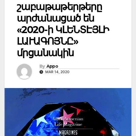
շաբաթաթերթերը
արժանացած են
«2020-ի ԿԼԵՆՏԷՅԼԻ
ԼԱՒԱԳՈՅՆԸ»
մրցանակին
By
Appo
MAR 14, 2020