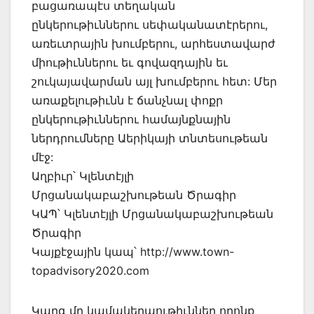
բացառապէս տեղական
ընկերութիւններու սեփականատէրերու,
առեւտրային խումբերու, արհեստավարժ
միութիւններու եւ գովազդային եւ
շուկայավարման այլ խումբերու հետ: Մեր
առաքելութիւնն է ճանչնալ փոքր
ընկերութիւններու համայնքնային
ներդրումները Աերիկայի տնտեսութեան
մէջ:
Աղբիւր՝ Կլենտէյլի
Մրցանակաբաշխութեան Ծրագիր
ԿԱՊ՝ Կլենտէյլի Մրցանակաբաշխութեան
Ծրագիր
Կայքէջային կապ՝ http://www.town-
topadvisory2020.com
Կարգ մը կամակերպութիւններ որոնք