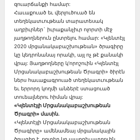
զուարճանքի համար:
Հաւաքուած եւ վերլուծուած են
տեղեկատւութեան տարատեսակ
աղբիւրներ` իւրաքանչիւր ոլորտի մէջ
յաղթողներուն ընտրելու համար: «Կլենտէյլ
2020 մրցանակաբաշխութեան» ծրագիրը
կը կեդրոնանայ որակի, այլ ոչ թէ քանակի
վրայ: Յաղթողները կ’որոշուին «Կլենտէյլ
Մրցանակաբաշխութեան Ծրագրի» ծիրէն
ներս հաւաքագրուած տեղեկատւութեան
եւ երրորդ կողմի անձերէ ստացուած
տուեալներու հիման վրայ:
«Կլենտէյլի Մրցանակաբաշխութեան
Ծրագրի» մասին.
«Կլենտէյլի Մրցանակաբաշխութեան
Ծրագիրը» ամենամեայ մրցանակային
ծրագիր է, որտեղ կը պարգեւատրուին