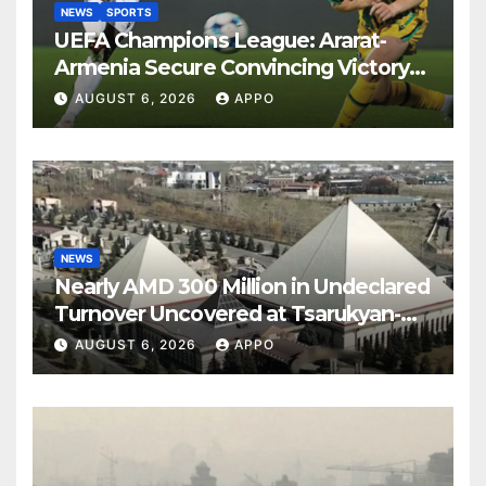
NEWS
SPORTS
UEFA Champions League: Ararat-
Armenia Secure Convincing Victory
Over Shamrock Rovers 2-0
AUGUST 6, 2026
APPO
NEWS
Nearly AMD 300 Million in Undeclared
Turnover Uncovered at Tsarukyan-
Owned Entertainment Center
AUGUST 6, 2026
APPO