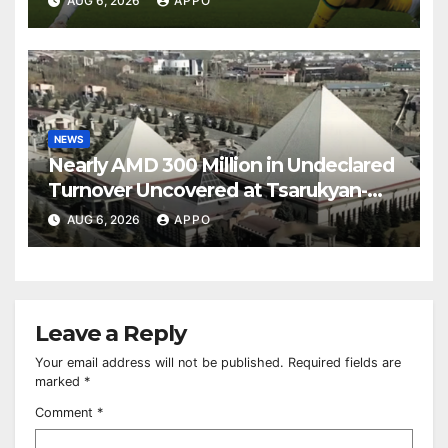
AUG 6, 2026
APPO
NEWS
Nearly AMD 300 Million in Undeclared
Turnover Uncovered at Tsarukyan-
Owned Entertainment Center
AUG 6, 2026
APPO
Leave a Reply
Your email address will not be published.
Required fields are
marked
*
Comment
*