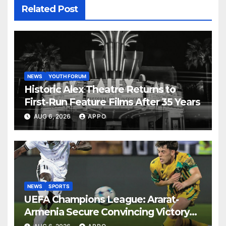
Related Post
NEWS
YOUTH FORUM
Historic Alex Theatre Returns to
First-Run Feature Films After 35 Years
AUG 6, 2026
APPO
NEWS
SPORTS
UEFA Champions League: Ararat-
Armenia Secure Convincing Victory
Over Shamrock Rovers 2-0