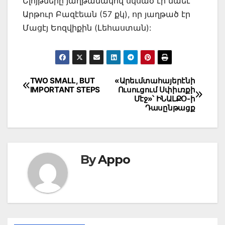
Ելոյթները յաղթանակով սկսած էր նաեւ
Արթուր Բազէեան (57 քկ), որ յաղթած էր
Մացէյ Եոզվիքին (Լեհաստան):
Post
TWO SMALL, BUT
«Արեւմտահայերէնի
IMPORTANT STEPS
Ուսուցում Սփիւռքի
navigation
Մէջ»՝ ԻՆԱԼՔՕ-ի
Դասընթացք
By
Appo