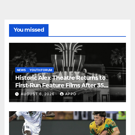
You missed
NEWS
YOUTH FORUM
Historic Alex Theatre Returns to
First-Run Feature Films After 35
Years
AUGUST 6, 2026
APPO