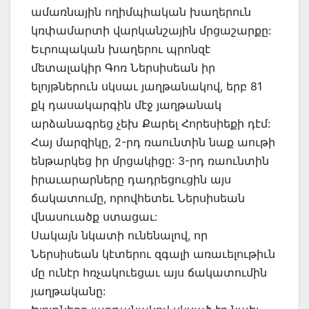
ամառնային ողիմպիական խաղերուն
կռփամարտի վարկանշային մրցաշարքը:
Եւրոպական խաղերու պրոնզէ
մետալակիր Գոռ Ներսիսեան իր
ելոյթներուն սկսաւ յաղթանակով, երբ 81
քկ դասակարգին մէջ յաղթանակ
արձանագրեց չեխ Քարել Հորեսիեքի դէմ:
Հայ մարզիկը, 2-րդ ռաունտին նաք աութի
ենթարկեց իր մրցակիցը: 3-րդ ռաունտին
իրաւարարները դադրեցուցին այս
ճակատումը, որովհետեւ Ներսիսեան
վնասուածք ստացաւ:
Սակայն նկատի ունենալով, որ
Ներսիսեան կէտերու զգալի առաւելութիւն
մը ունէր հռչակուեցաւ այս ճակատումին
յաղթականը: