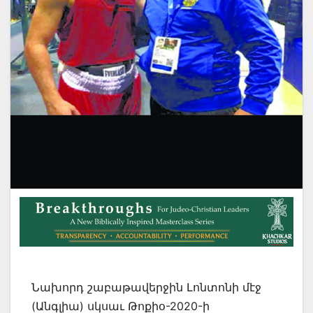
Նախորդ շաբաթավերջին Լոնտոնի մէջ
(Անգլիա) սկսաւ Թոքիօ-2020-ի