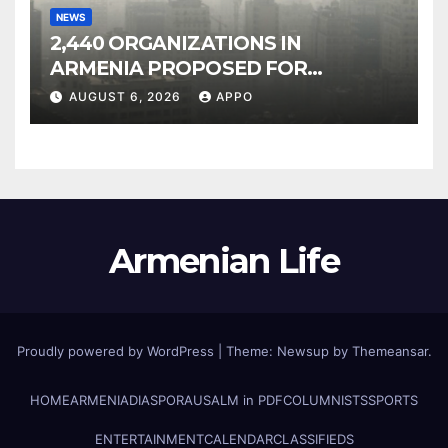
NEWS
2,440 ORGANIZATIONS IN
ARMENIA PROPOSED FOR
INCLUSION IN LIST OF AIR
AUGUST 6, 2026
APPO
POLLUTERS
Armenian Life
Proudly powered by WordPress
|
Theme: Newsup by
Themeansar
.
HOME
ARMENIA
DIASPORA
USALM in PDF
COLUMNISTS
SPORTS
ENTERTAINMENT
CALENDAR
CLASSIFIEDS