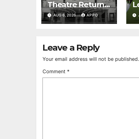
Theatre Returns
L
to First-Run
A
AUG 6, 2026
APPO
Feature Films
C
After 35 Years
V
S
R
Leave a Reply
Your email address will not be published.
Comment
*