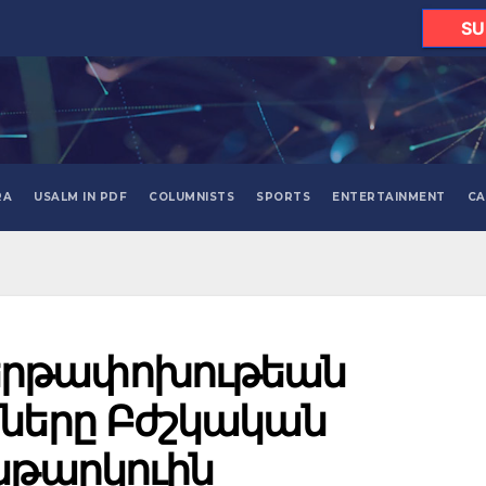
SU
RA
USALM IN PDF
COLUMNISTS
SPORTS
ENTERTAINMENT
CA
երթափոխութեան
րները Բժշկական
նթարկուին