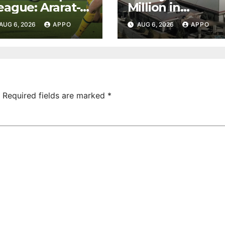
eague: Ararat-
Million in
rmenia Secure
Undeclared
AUG 6, 2026
APPO
AUG 6, 2026
APPO
onvincing
Turnover
ictory Over
Uncovered at
hamrock
Tsarukyan-
overs 2-0
Owned
Entertainment
Center
Required fields are marked
*