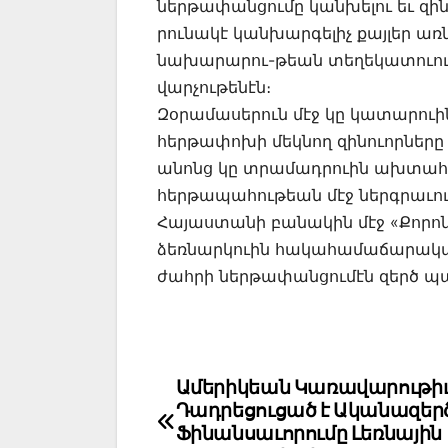
ներթափանցումը կանխելու եւ զի
րունակէ կանխարգելիչ քայլեր առ
նախարարու-թեան տեղեկատուու
վարչութենէն։
Զօրամասերուն մէջ կը կատարու
հերթափոխի մեկնող զինուորները
անոնց կը տրամադրուին ախտահա
հերթապահութեան մէջ ներգրաւո
Հայաստանի բանակին մէջ «Քորո
ձեռնարկուին հակահամաճարակայ
ժահրի ներթափանցումէն զերծ պա
Post
Ամերիկեան Կառավարութի
Դադրեցուցած է Ականազեր
navigation
Ֆինանսաւորումը Լեռնային