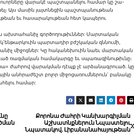
նուորները վարակէ պաշտպանելու համար կը շա-
նել։ Այս մասին յայտնեցին պաշտպանութեան
թեան եւ հասարակութեան հետ կապերու
ին ախտահանիչ գործողութիւններ: Մարտական
 կ՛ենթարկուին պարտադիր բժշկական զննումի,
նիչ միջոցներ: Կը հականեխուին նաեւ մարտական
ւած ռազմական համակարգը եւ սպառազինութիւնը։
նա» ժահրով վարակման դէպք չէ արձանագրուած. կը
ին անհրաժեշտ բոլոր միջոցառումներուն՝ բանակը
հելու համար:
ւնը
Քորոնա Ժահրի Կանխարգիլման
ծման
Աշխատնքներուն Նպաստելու
Նպատակով. Լիբանանահայութեան