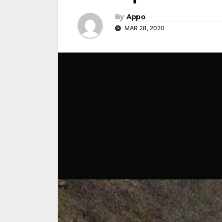
By
Appo
MAR 28, 2020