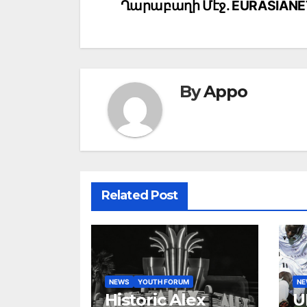
Ղարաբաղի Մէջ. EURASIANE
By
Appo
Related Post
NEWS
YOUTH FORUM
N
Historic Alex
U