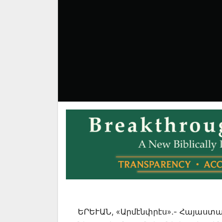
ԵՐԵՒԱՆ, «Արմէնփրէս».- Հայաստ