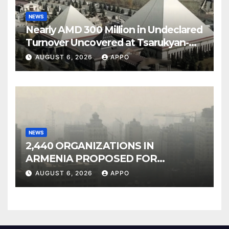
NEWS
Nearly AMD 300 Million in Undeclared
Turnover Uncovered at Tsarukyan-
Owned Entertainment Center
AUGUST 6, 2026
APPO
NEWS
2,440 ORGANIZATIONS IN
ARMENIA PROPOSED FOR
INCLUSION IN LIST OF AIR
AUGUST 6, 2026
APPO
POLLUTERS