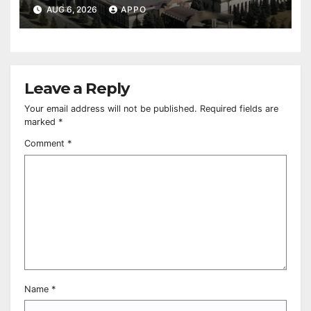
Owned Entertainment Center
AUG 6, 2026
APPO
Leave a Reply
Your email address will not be published.
Required fields are
marked
*
Comment
*
Name
*