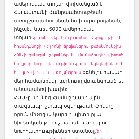
ամերիկեան տոլար փոխանցած է
Հայաստանի Հանրապետութեան
առողջապահութեան նախարարութեան,
ինչպէս նաեւ 5000 ամերիկեան
տոլար
Երեւանի վերականգնողական Հերացի թիւ 1
հիւանդանոցի Կեդրոնի երեխաներու բաժանմունքին:
ՀՕՄ-ի զանազան շրջաններ եւ մասնաճիւղեր միացած
են քոյր կազմակերպութիւններուն, եկեղեցիներուն
օգնելու համար
եւ կառավարական կառոյցներուն
մեր համայնքներ գտնուող վտանգուած եւ
անապահով խաւին:
ՀՕՄ-ը հիմնեց Համաշխարհային
տագնապի շտապ օգնութեան ֆոնտը,
որուն միջոցով կարելի պիտի ըլլայ
նիւթական թէ բժշկական սարքերու
նուիրատուութիւններ ստանալ
մեր