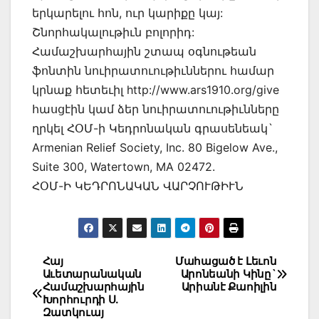
երկարելու հոն, ուր կարիքը կայ:
Շնորհակալութիւն բոլորիդ:
Համաշխարհային շտապ օգնութեան
ֆոնտին նուիրատուութիւններու համար
կրնաք հետեւիլ http://www.ars1910.org/give
հասցէին կամ ձեր նուիրատուութիւնները
ղրկել ՀՕՄ-ի Կեդրոնական գրասենեակ`
Armenian Relief Society, Inc. 80 Bigelow Ave.,
Suite 300, Watertown, MA 02472.
ՀՕՄ-Ի ԿԵԴՐՈՆԱԿԱՆ ՎԱՐՉՈՒԹԻՒՆ
Post
Հայ
Մահացած է Լեւոն
Աւետարանական
Արոնեանի Կինը`
navigation
Համաշխարհային
Արիանէ Քաոիլին
Խորհուրդի Ս.
Զատկուայ