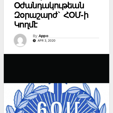
Օժանդակութեան
Զօրաշարժ` ՀՕՄ-ի
Կողմէ
By
Appo
APR 3, 2020