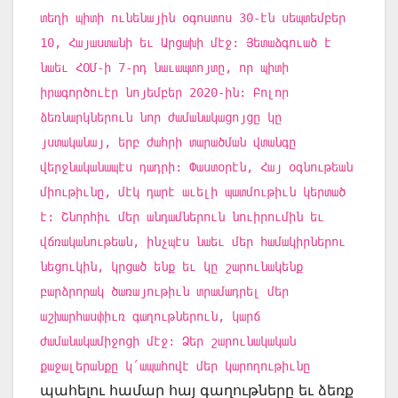
տեղի պիտի ունենային օգոստոս 30-էն սեպտեմբեր
10, Հայաստանի եւ Արցախի մէջ: Յետաձգուած է
նաեւ ՀՕՄ-ի 7-րդ նաւապտոյտը, որ պիտի
իրագործուէր նոյեմբեր 2020-ին: Բոլոր
ձեռնարկներուն նոր ժամանակացոյցը կը
յստականայ, երբ ժահրի տարածման վտանգը
վերջնականապէս դադրի: Փաստօրէն, Հայ օգնութեան
միութիւնը, մէկ դարէ աւելի պատմութիւն կերտած
է: Շնորհիւ մեր անդամներուն նուիրումին եւ
վճռականութեան, ինչպէս նաեւ մեր համակիրներու
նեցուկին, կրցած ենք եւ կը շարունակենք
բարձրորակ ծառայութիւն տրամադրել մեր
աշխարհասփիւռ գաղութներուն, կարճ
ժամանակամիջոցի մէջ: Ձեր շարունակական
քաջալերանքը կ՛ապահովէ մեր կարողութիւնը
պահելու համար հայ գաղութները եւ ձեռք