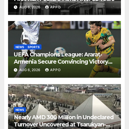
AUG 6, 2026
APPO
NEWS
SPORTS
UEFA Champions League: Ararat-
Armenia Secure Convincing Victory
Over Shamrock Rovers 2-0
AUG 6, 2026
APPO
NEWS
Nearly AMD 300 Million in Undeclared
Turnover Uncovered at Tsarukyan-