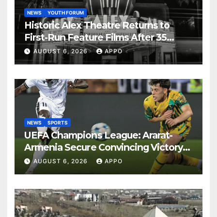
NEWS
YOUTH FORUM
Historic Alex Theatre Returns to
First-Run Feature Films After 35
Years
AUGUST 6, 2026
APPO
NEWS
SPORTS
UEFA Champions League: Ararat-
Armenia Secure Convincing Victory
Over Shamrock Rovers 2-0
AUGUST 6, 2026
APPO