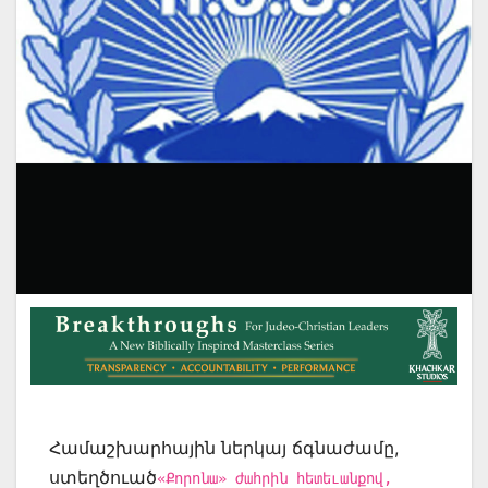
Համաշխարհային ներկայ ճգնաժամը,
ստեղծուած
«Քորոնա» ժահրին հետեւանքով,