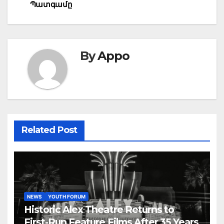
Պատգամը
By
Appo
Related Post
NEWS
YOUTH FORUM
Historic Alex Theatre Returns to
First-Run Feature Films After 35 Years