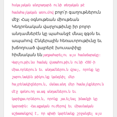
հսկայական անդրադարձ ունի տեղական թէ
բոլո՛ր գաղութներուն
համահայկական առումով
մէջ: Հայ օգնութեան միութեան
Կեդրոնական վարչութիւնը իր բոլոր
անդամներէն կը պահանջէ մնալ զգօն եւ
ապահով: Ընկերային հեռաւորութիւնը եւ
խճողուած վայրերէ խուսափիլը
հիմնական են
յաղթահարելու այս համաճարակը:
Վարչութիւնս համակ վստահութիւն ունի ՀՕՄ-ի
միաւորներուն եւ անդամներուն վրայ, որոնք կը
շարունակեն թիկունք կանգնիլ մեր
հայրենակիցներուն, մանաւանդ մեր համայնքներուն
մէջ գտնուող աւագ անդամներուն եւ
կարիքաւորներուն, որոնք յաւելեալ խնամքի կը
կարօտին: Հաւաքական ուժերով եւ միասնական
աշխատանքով է, որ պիտի կարենանք շրջանցել այս