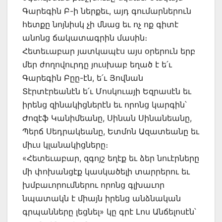
Գարեգին Բ-ի ներքեւ, այդ գումարներուն
հետքը նոյնիսկ չի մնաց եւ ոչ ոք գիտէ
անոնց ճակատագրին մասին։
Հետեւաբար յատկապէս այս օրերուն երբ
մեր ժողովուրդը յուսխաբ եղած է ե՛ւ
Գարեգին Բըը-էն, ե՛ւ Յովնան
Տէրտէրեանէն ե՛ւ Մոսկուայի Եզրասէն եւ
իրենց զինակիցներէն եւ որոնց կարգին՝
Ժոզէֆ Կանիմեանը, Սինան Սինանեանը,
Պերճ Սեդրակեանը, Ետմոն Ազատեանը եւ
միւս կլանակիցները։
«Հետեւաբար, զգոյշ եղէք եւ ձեր նուէրները
մի փոխանցէք կասկածելի տարրերու եւ
խմբաւորումներու որոնց գլխաւոր
նպատակն է միայն իրենց անձնական
գրպանները լեցնել» կը գրէ Լոս Անճելոսէն՝