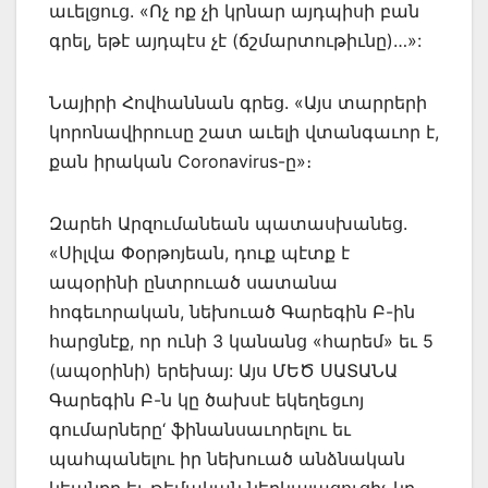
աւելցուց. «Ոչ ոք չի կրնար այդպիսի բան
գրել, եթէ այդպէս չէ (ճշմարտութիւնը)…»:
Նայիրի Հովհաննան գրեց. «Այս տարրերի
կորոնավիրուսը շատ աւելի վտանգաւոր է,
քան իրական Coronavirus-ը»։
Զարեհ Արզումանեան պատասխանեց.
«Սիլվա Փօրթոյեան, դուք պէտք է
ապօրինի ընտրուած սատանա
հոգեւորական, նեխուած Գարեգին Բ-ին
հարցնէք, որ ունի 3 կանանց «հարեմ» եւ 5
(ապօրինի) երեխայ: Այս ՄԵԾ ՍԱՏԱՆԱ
Գարեգին Բ-ն կը ծախսէ եկեղեցւոյ
գումարները‘ ֆինանսաւորելու եւ
պահպանելու իր նեխուած անձնական
կեանքը եւ թեմական ներկայացուցիչ կը