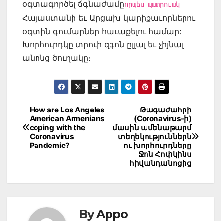
օգտագործել ճգնաժամը
որպես պատրուակ
Հայաստանի եւ Արցախ կարիքաւորներու
օգտին գումարներ հաւաքելու համար:
Խորհուրդկը տրուի զգոն ըլլալ եւ չիյնալ
անոնց ծուղակը։
Post
How are Los Angeles
Թագաժահրի
American Armenians
(Coronavirus-ի)
navigation
coping with the
մասին ամենաթարմ
Coronavirus
տեղեկություններն
Pandemic?
ու խորհուրդները
Ջոն Հոփկինս
հիվանդանոցից
By
Appo