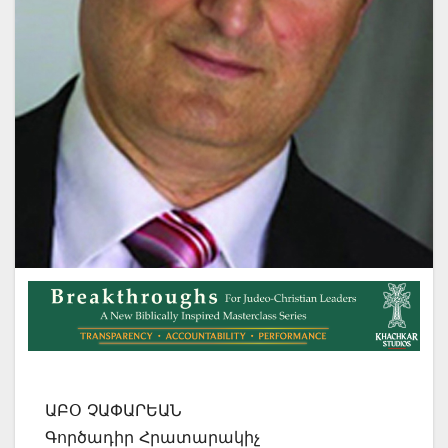
ԱԲՕ ՉԱՓԱՐԵԱՆ
Գործադիր Հրատարակիչ