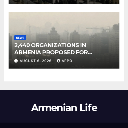
NEWS
2,440 ORGANIZATIONS IN
ARMENIA PROPOSED FOR
INCLUSION IN LIST OF AIR
AUGUST 6, 2026
APPO
POLLUTERS
Armenian Life