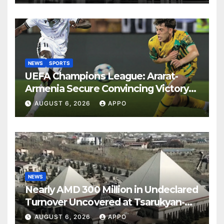
NEWS
SPORTS
UEFA Champions League: Ararat-
Armenia Secure Convincing Victory
Over Shamrock Rovers 2-0
AUGUST 6, 2026
APPO
NEWS
Nearly AMD 300 Million in Undeclared
Turnover Uncovered at Tsarukyan-
Owned Entertainment Center
AUGUST 6, 2026
APPO