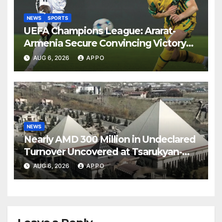
NEWS
SPORTS
UEFA Champions League: Ararat-
Armenia Secure Convincing Victory
Over Shamrock Rovers 2-0
AUG 6, 2026
APPO
NEWS
Nearly AMD 300 Million in Undeclared
Turnover Uncovered at Tsarukyan-
Owned Entertainment Center
AUG 6, 2026
APPO