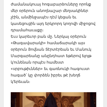
ժամանակուայ հոգաբարձուները որոնք
մեր օրերուն անողնաշար մեղսակիներ
չէին, անմինջապէս դէմ կեցան եւ
կասեցուցին այդ երկրորդ կողովի միջոցով
դրամահաւաքը։
Եւս կարեւոր բան մը. Ներկայ օրերուն
«Թագավարակի» համաճարակի այս
օրերուն Յովնան Տէրտէրեան եւ Մանուկ
Մարգարեանը անընդհատ եթերով ելոյթ
կ’ունենան որպէս համեստ
«սրբութիւններ» եւ գառնուկի հագուստ
հագած՝ կը փորձեն իբրեւ թէ խեղճ
կ’երեւան։