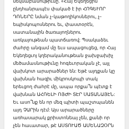
մեկնաբանութիւնը. «Հայ Եկեղեցին
ընդհանրապէս փակած է իր ՀՈԳԵՒՈՐ
ԴՌՆԵՐԸ նման չ-կաթողիկոսներու, չ-
եպիսկոպոսներու եւ, փաստօրէն,
սատանային ծառայողներու
առկայութեան պատճառով: Պսակաձեւ
ժահրը անգամ մը եւս ապացուցեց, որ Հայ
Եկեղեցւոյ կղերականութեան ջախջախիչ
մեծամասնութիւնը հոգեւորական չէ, այլ
վախկոտ արարածներ են: Եթէ այդքան կը
վախնան հազիւ միկրոսկոպի տակ
երեւցող ժահրէ մը, ապա որքա՞ն պէտք է
վախնան ԱՀՌԵԼԻ ՈՅԺԻ ՏԷՐ ՍԱՏԱՆԱՅԷՆ:
Եւ ասո՞նք են որ մեզ պիտի պաշտպանեն
այդ ՉԱՐին դէմ: Այս արարածները
առհասարակ քրիստոնեայ չեն, քանի որ
չեն հաւատար, թէ ԱՍՏՈՒԱԾ ԱՄԵՆԱԶՕՐն