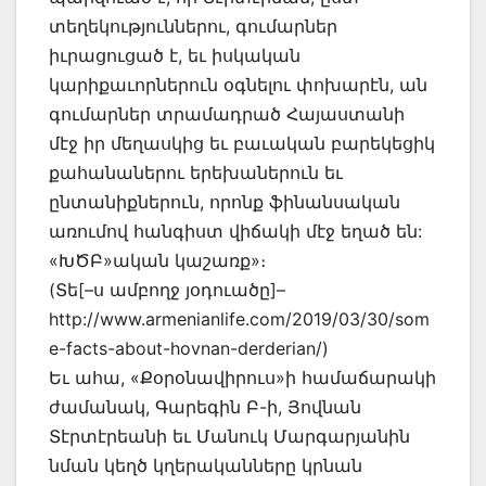
տեղեկություններու, գումարներ
իւրացուցած է, եւ իսկական
կարիքաւորներուն օգնելու փոխարէն, ան
գումարներ տրամադրած Հայաստանի
մէջ իր մեղասկից եւ բաւական բարեկեցիկ
քահանաներու երեխաներուն եւ
ընտանիքներուն, որոնք ֆինանսական
առումով հանգիստ վիճակի մէջ եղած են:
«ԽԾԲ»ական կաշառք»։
(Տե[–ս ամբողջ յօդուածը]–
http://www.armenianlife.com/2019/03/30/som
e-facts-about-hovnan-derderian/)
Եւ ահա, «Քօրօնավիրուս»ի համաճարակի
ժամանակ, Գարեգին Բ-ի, Յովնան
Տէրտէրեանի եւ Մանուկ Մարգարյանին
նման կեղծ կղերականները կրնան