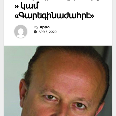
» կամ՝
«Գարեգինաժահրէ»
By
Appo
APR 5, 2020