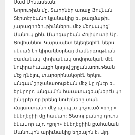
Սամ Մինասեան։
Նորութիւն մը. Տարիներ առաջ Յովնան
Տէրտէրեանի կլանակից եւ բազմաթիւ
չարագործութիւններու մէջ մեղսակից՝
Մանուկ քհն. Մարգարեան Հոլիվուտի Սր.
Յովհաննու Կարապետ եկեղեցիէն ներս
սկսած էր կիրակնօրեայ ժամերգութեան
ժամանակ, փոխանակ սովորական մէկ
նուիրահաւաքի կողով շրջանառութեան
մէջ դնելու, տարօրինակօրէն երկու
անգամ շրջանառութեան մէջ կը դնէր եւ
երկրորդ անգամին հաւատացեալներէն կը
խնդրէր որ իրենց նուէրները տան
Հայաստանի մէջ այսպէս կոչուած «քոյր»
եկեղեցիի մը համար։ Յետոյ բանից դուրս
եկաւ որ այդ «քոյր» եկեղեցիին քահանան
Մանուկին արիւնակից եղբայրն է։ Այդ