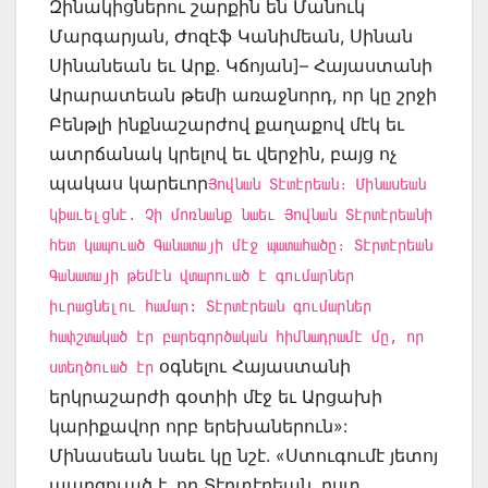
Զինակիցներու շարքին են Մանուկ
Մարգարյան, Ժոզէֆ Կանիմեան, Սինան
Սինանեան եւ Արք. Կճոյան]– Հայաստանի
Արարատեան թեմի առաջնորդ, որ կը շրջի
Բենթլի ինքնաշարժով քաղաքով մէկ եւ
ատրճանակ կրելով եւ վերջին, բայց ոչ
պակաս կարեւոր
Յովնան Տէտէրեան։ Մինասեան
կþաւելցնէ. Չի մոռնանք նաեւ Յովնան Տէրտէրեանի
հետ կապուած Գանատայի մէջ պատահածը։ Տէրտէրեան
Գանատայի թեմէն վտարուած է գումարներ
իւրացնելու համար: Տէրտէրեան գումարներ
հափշտակած էր բարեգործական հիմնադրամէ մը, որ
օգնելու Հայաստանի
ստեղծուած էր
երկրաշարժի գօտիի մէջ եւ Արցախի
կարիքավոր որբ երեխաներուն»:
Մինասեան նաեւ կը նշէ. «Ստուգումէ յետոյ
պարզուած է, որ Տէրտէրեան, ըստ