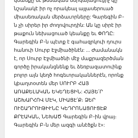
նշանակէ իր ոչ որակեալ այլասերուած
միասեռական մերձաւորները: Գարեգին Բ-
ն չի սիրեր իր ժողովուրդին: Ան կը սիրէ իր
թաքուն նեխացուած կեանքը եւ ՓՈՂԸ:
Գարեգին Բ-ն պէտք է գահազրկուի դուրս
հանուի Սուրբ Էջմիածինէն: … Ժամանակն
է, որ Սուրբ Էջմիածնի մէջ մաքրազերծման
գործը իրականցնենք եւ ձեռբազատուինք
բոլոր այն կեղծ հոգեւորականներէն, որոնք
կþաղտօտեն մեր ՍՈՒՐԲ ՀԱՅ
ԱՌԱՔԵԼԱԿԱՆ ԵԿԵՂԵՑԻՆ: ՀԱՅԵ՛Ր
ԱՇԽԱՐՀՈՎ ՄԷԿ, ՄԻԱՑԷ՛Ք։ ՁԵՐ
ՈՒՇԱԴՐՈՒԹԻՒՆԸ ԿԵԴՐՈՆԱՑՈՒՑԷՔ
ՔՐԷԱԿԱՆ, ՆԵԽԱԾ Գարեգին Բ-ին վրայ։
Գարեգին Բ-ն մեր ազգի անէծքն է»: