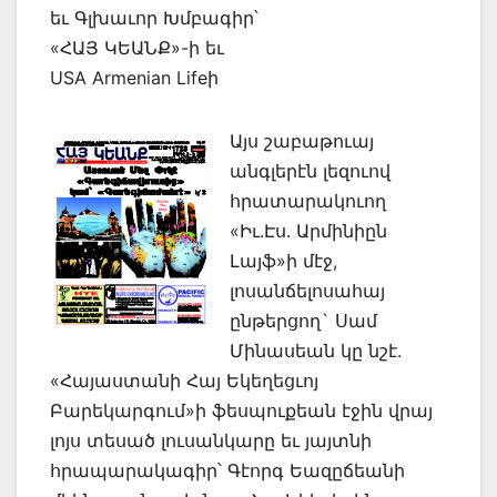
եւ Գլխաւոր Խմբագիր՝
«ՀԱՅ ԿԵԱՆՔ»-ի եւ
USA Armenian Lifeի
Այս շաբաթուայ
անգլերէն լեզուով
հրատարակուող
«Իւ.Էս. Արմինիըն
Լայֆ»ի մէջ,
լոսանճելոսահայ
ընթերցող` Սամ
Մինասեան կը նշէ.
«Հայաստանի Հայ Եկեղեցւոյ
Բարեկարգում»ի ֆեսպուքեան էջին վրայ
լոյս տեսած լուսանկարը եւ յայտնի
հրապարակագիր՝ Գէորգ Եազըճեանի