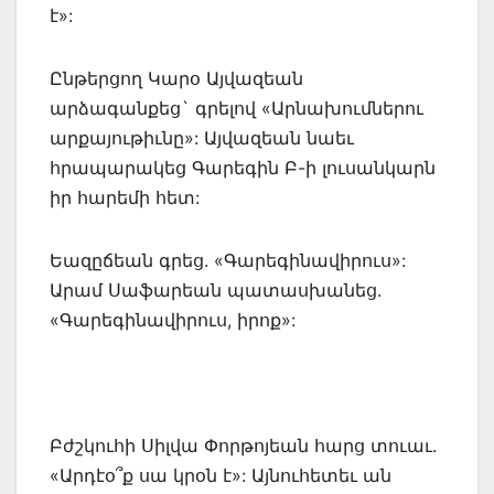
է»:
Ընթերցող Կարօ Այվազեան
արձագանքեց` գրելով «Արնախումներու
արքայութիւնը»: Այվազեան նաեւ
հրապարակեց Գարեգին Բ-ի լուսանկարն
իր հարեմի հետ:
Եազըճեան գրեց. «Գարեգինավիրուս»:
Արամ Սաֆարեան պատասխանեց.
«Գարեգինավիրուս, իրոք»:
Բժշկուհի Սիլվա Փորթոյեան հարց տուաւ.
«Արդէօ՞ք սա կրօն է»: Այնուհետեւ ան