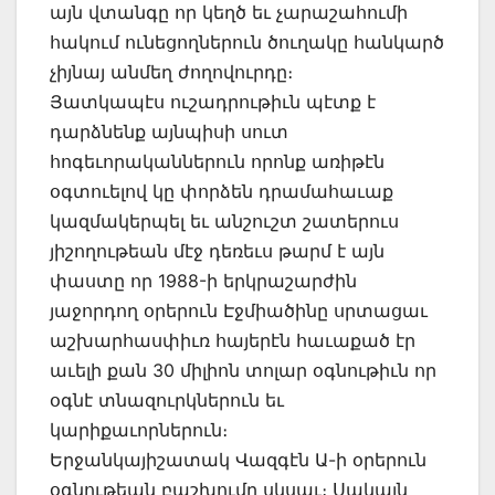
այն վտանգը որ կեղծ եւ չարաշահումի
հակում ունեցողներուն ծուղակը հանկարծ
չիյնայ անմեղ ժողովուրդը։
Յատկապէս ուշադրութիւն պէտք է
դարձնենք այնպիսի սուտ
հոգեւորականներուն որոնք առիթէն
օգտուելով կը փորձեն դրամահաւաք
կազմակերպել եւ անշուշտ շատերուս
յիշողութեան մէջ դեռեւս թարմ է այն
փաստը որ 1988-ի երկրաշարժին
յաջորդող օրերուն Էջմիածինը սրտացաւ
աշխարհասփիւռ հայերէն հաւաքած էր
աւելի քան 30 միլիոն տոլար օգնութիւն որ
օգնէ տնազուրկներուն եւ
կարիքաւորներուն։
Երջանկայիշատակ Վազգէն Ա-ի օրերուն
օգնութեան բաշխումը սկսաւ։ Սակայն