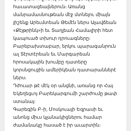
հաւատացեալներուն։ Առանց
մանրամասնութեան մէջ մտնելու միայն
յիշենք Արեւմտեան Թեմէն ներս Ալավճեան
«Քէյթրինկ»ի եւ Տաղլեան Համալիրի հետ
կապուած տխուր դրուագները։
Բարեբախտաբար, երկու պարագանրուն
ալ Տէրտէրեան եւ Մարգարեան
հրոսակային խումբը դատերը
կորսնցուցին ամերիկեան դատարաններէ
ներս։
Դժուար թէ մէկ օր անցնի, առանց որ Հայ
Եկեղեցւոյ Բարեկարգումի շարժումը թափ
ստանայ:
Գարեգին Բ-ի, Մոսկուայի Եզրասի եւ
անոնց միւս կլանակիցներու համար
ժամանակը հասած է իր աւարտին։