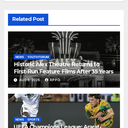
Related Post
NEWS
YOUTH FORUM
Historic Alex Theatre Returns to
First-Run Feature Films After 35 Years
AUG 6, 2026
APPO
NEWS
SPORTS
UEFA Champions League: Ararat-