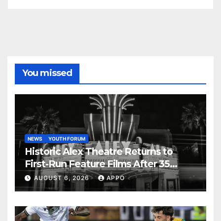
You missed
NEWS
YOUTH FORUM
Historic Alex Theatre Returns to
First-Run Feature Films After 35
Years
AUGUST 6, 2026
APPO