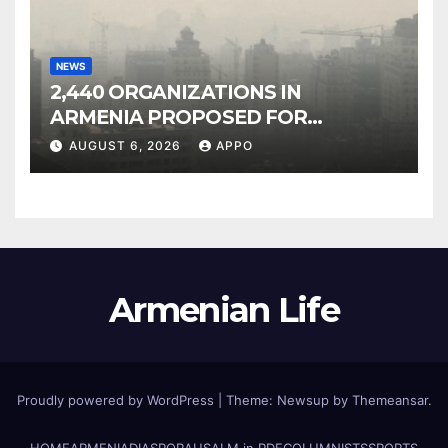
NEWS
2,440 ORGANIZATIONS IN
ARMENIA PROPOSED FOR
INCLUSION IN LIST OF AIR
AUGUST 6, 2026
APPO
POLLUTERS
Armenian Life
Proudly powered by WordPress
|
Theme: Newsup by
Themeansar
.