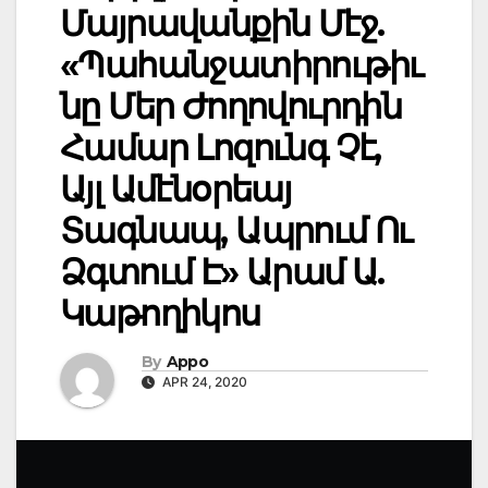
Մայրավանքին Մէջ.
«Պահանջատիրութիւ
նը Մեր Ժողովուրդին
Համար Լոզունգ Չէ,
Այլ Ամէնօրեայ
Տագնապ, Ապրում Ու
Ձգտում Է» Արամ Ա.
Կաթողիկոս
By
Appo
APR 24, 2020