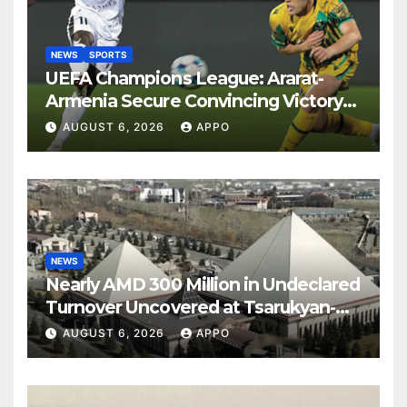
NEWS
SPORTS
UEFA Champions League: Ararat-
Armenia Secure Convincing Victory
Over Shamrock Rovers 2-0
AUGUST 6, 2026
APPO
NEWS
Nearly AMD 300 Million in Undeclared
Turnover Uncovered at Tsarukyan-
Owned Entertainment Center
AUGUST 6, 2026
APPO