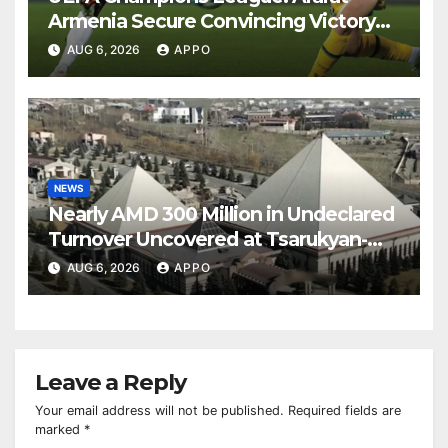
Armenia Secure Convincing Victory
Over Shamrock Rovers 2-0
AUG 6, 2026
APPO
NEWS
Nearly AMD 300 Million in Undeclared
Turnover Uncovered at Tsarukyan-
Owned Entertainment Center
AUG 6, 2026
APPO
Leave a Reply
Your email address will not be published.
Required fields are
marked
*