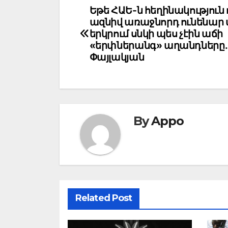
Post
Եթե ՀԱԵ-ն հեղինակություն
ազնիվ առաջնորդ ունենար 
navigation
երկրում սնկի պես չէին աճի
«երփներանգ» աղանդները.
Փայլակյան
By
Appo
Related Post