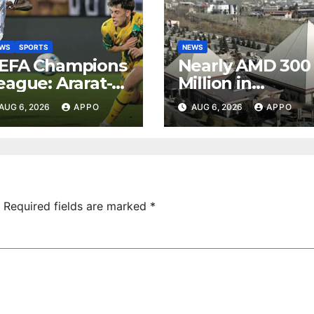
EWS
SPORTS
NEWS
EFA Champions
Nearly AMD 300
eague: Ararat-
Million in
rmenia Secure
Undeclared
AUG 6, 2026
APPO
AUG 6, 2026
APPO
onvincing
Turnover
ictory Over
Uncovered at
hamrock
Tsarukyan-
overs 2-0
Owned
Entertainment
Center
Required fields are marked
*