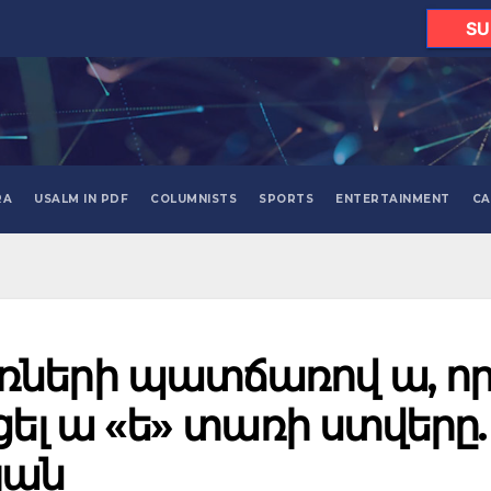
SU
RA
USALM IN PDF
COLUMNISTS
SPORTS
ENTERTAINMENT
CA
ների պատճառով ա, ո
ցել ա «ե» տառի ստվերը.
յան