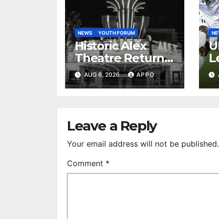
NEWS
YOUTH FORUM
N
Historic Alex
U
Theatre Returns
L
to First-Run
A
AUG 6, 2026
APPO
Feature Films
C
After 35 Years
V
S
R
Leave a Reply
Your email address will not be published.
Comment
*