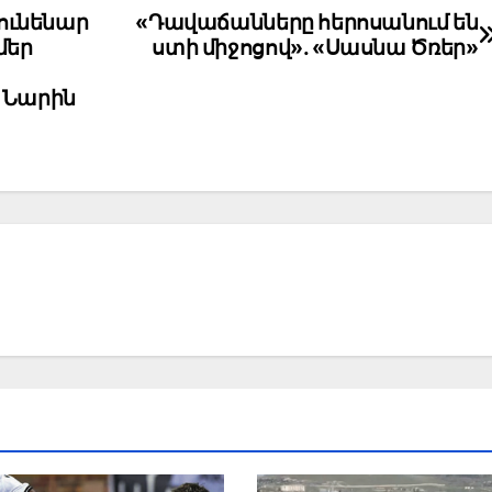
 ունենար
«Դավաճանները հերոսանում են
մեր
ստի միջոցով». «Սասնա Ծռեր»
 Նարին