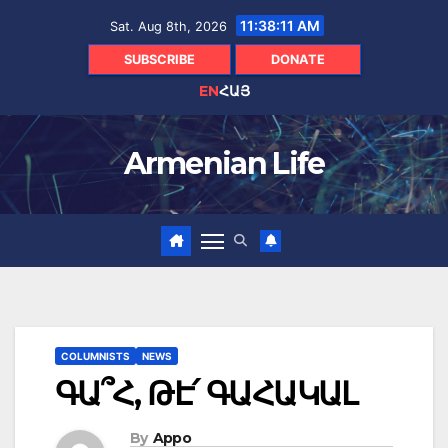
Skip
11:38:12 AM
Sat. Aug 8th, 2026
to
content
SUBSCRIBE
DONATE
EN
ՀԱՅ
Armenian Life
COLUMNISTS
NEWS
ԳԱ՞Հ, ԹԷ՛ ԳԱՀԱԿԱԼ
By
Appo