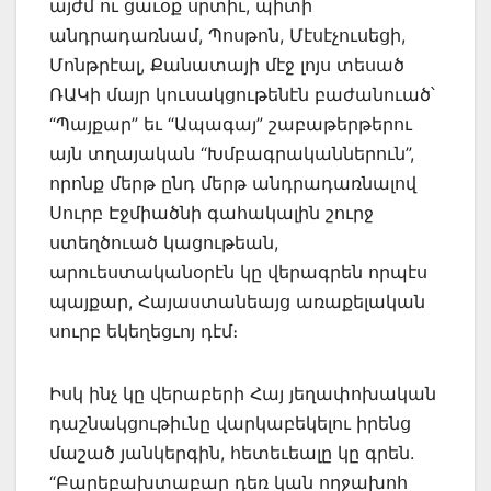
այժմ ու ցաւօք սրտիւ, պիտի
անդրադառնամ, Պոսթոն, Մէսէչուսեցի,
Մոնթրէալ, Քանատայի մէջ լոյս տեսած
ՌԱԿի մայր կուսակցութենէն բաժանուած՝
“Պայքար” եւ “Ապագայ” շաբաթերթերու
այն տղայական “Խմբագրականներուն”,
որոնք մերթ ընդ մերթ անդրադառնալով
Սուրբ Էջմիածնի գահակալին շուրջ
ստեղծուած կացութեան,
արուեստականօրէն կը վերագրեն որպէս
պայքար, Հայաստանեայց առաքելական
սուրբ եկեղեցւոյ դէմ։
Իսկ ինչ կը վերաբերի Հայ յեղափոխական
դաշնակցութիւնը վարկաբեկելու իրենց
մաշած յանկերգին, հետեւեալը կը գրեն.
“Բարեբախտաբար դեռ կան ողջախոհ