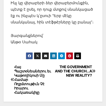
Ինչ կը վերաբերի ձեր վերաբերմունքին,
պէտք է ըսել, որ դուք մտքով սնանկացած
էք ու ինչպէս կ՛ըսուի “Երբ մէկը
սնանկանայ, հին տէֆթէրները կը բանայ”։
Յարգանքներով՝
Անթօ Սահակ
Post
Հայ
THE GOVERNMENT
Պաշտօնեաներու եւ
AND THE CHURCH…A
navigation
Կաթողիկոսի Մը
NEW REALITY?
Համար
Ողջմտութիւն Չէ
Իրարու
Հակառակիլը