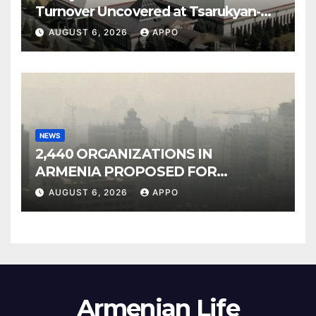
Turnover Uncovered at Tsarukyan-
Owned Entertainment Center
AUGUST 6, 2026
APPO
NEWS
2,440 ORGANIZATIONS IN
ARMENIA PROPOSED FOR
INCLUSION IN LIST OF AIR
AUGUST 6, 2026
APPO
POLLUTERS
Armenian Life