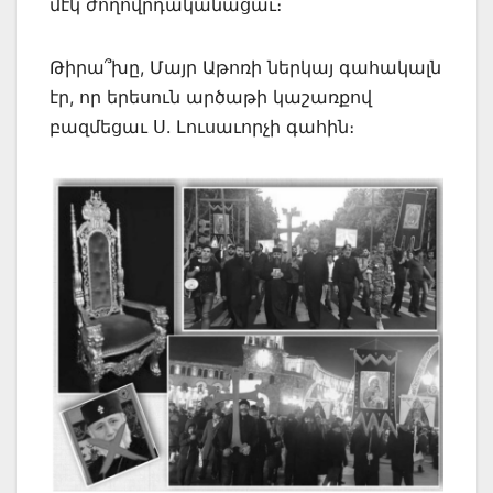
մէկ ժողովրդականացաւ։
Թիրա՞խը, Մայր Աթոռի ներկայ գահակալն
էր, որ երեսուն արծաթի կաշառքով
բազմեցաւ Ս. Լուսաւորչի գահին։