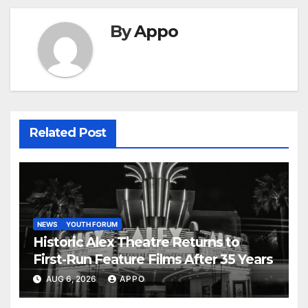
By
Appo
Related Post
NEWS
YOUTH FORUM
Historic Alex Theatre Returns to
First-Run Feature Films After 35 Years
AUG 6, 2026
APPO