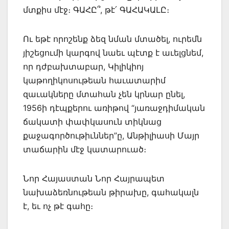
մտքիս մէջ։ ԳԱՀԸ՞, թէ՛ ԳԱՀԱԿԱԼԸ։
Ու եթէ որոշենք ձեզ նման մտածել, ուրեմն
յիշեցումի կարգով նաեւ պէտք է աւելցնեմ,
որ դժբախտաբար, Կիլիկիոյ
կաթողիկոսութեան հաւատարիմ
զաւակները մտահան չեն կրնար ընել,
1956ի դէպքերու առիթով “յառաջդիմական
ճակատի փափկասուն տիկնաց
քաջագործութիւններ”ը, Անթիլիասի Մայր
տաճարին մէջ կատարուած։
Նոր Հայաստան Նոր Հայրապետ
նախաձեռնութեան թիրախը, գահակալն
է, եւ ոչ թէ գահը։