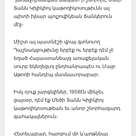
Տանն Կիլիկիոյ կաթողիկոսութիւնն ալ
պիտի իյնար պոլշովիկեան ճանկերուն
մէջ։
Միշտ ալ պատնէշի վրայ գտնուող
Դաշնակցութիւնը երբէք ու երբէք դէմ չէ
եղած Հայաստանեայց առաքելական
սուրբ եկեղեցւոյ ընդհանրապէս ու Մայր
Աթոռի հանդէպ մասնաւորաբար։
Իսկ դուք յարգելիներ, 1956էն մինչեւ
ցայսօր, դէմ էք Մեծի Տանն Կիլիկիոյ
կաթողիկոսութեան եւ անոր շնորհազարդ
գահակալներուն։
Հետեւաբար, հարցում մը կ՛արթննայ