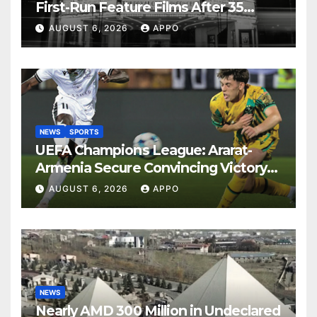
First-Run Feature Films After 35
Years
AUGUST 6, 2026
APPO
NEWS
SPORTS
UEFA Champions League: Ararat-
Armenia Secure Convincing Victory
Over Shamrock Rovers 2-0
AUGUST 6, 2026
APPO
NEWS
Nearly AMD 300 Million in Undeclared