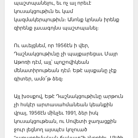
պաշտպանելու, եւ ոչ ալ որեւէ
կուսակցութիւն եւ կամ
կազմակերպութիւն։ Անոնք կրնան իրենք
զիրենք լաւագոյնս պաշտպանել։
Ու աւելցնեմ, որ 1956էն ի վեր,
Դաշնակցութիւնը չի պայքարեցաւ Մայր
Աթոռի դէմ, այլ՝ պոլշովիկեան
մենատիրութեան դէմ։ Եթէ այսքանը չէք
գիտեր, ամօ՜թ ձեզ։
Այլ խօսքով, Եթէ Դաշնակցութիւնը արթուն
չի հսկէր արտասահմանեան կեանքին
վրայ, 1956էն մինչեւ 1991, ձեր իսկ
կուսակցութեան, ու Սովետի ջաղացքին
ջուր լեցնող այսպէս կոչուած
“յառաջդիմական ճակատ”ի շնորհիւ, Մեծի