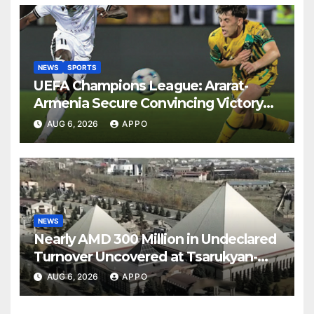
NEWS
SPORTS
UEFA Champions League: Ararat-
Armenia Secure Convincing Victory
Over Shamrock Rovers 2-0
AUG 6, 2026
APPO
NEWS
Nearly AMD 300 Million in Undeclared
Turnover Uncovered at Tsarukyan-
Owned Entertainment Center
AUG 6, 2026
APPO