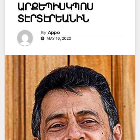
ԱՐՔԵՊԻՍԿՊՈՍ
ՏԷՐՏԷՐԵԱՆԻՆ
By
Appo
MAY 16, 2020