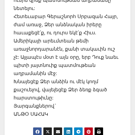
ունին զինք պատմութեան աղբամանը
նետելու:
Հետեւաբար Գերաշնորհ Սրբազան Հայր,
ժամ առաջ, Ձեր անձնական իրերը
հաւաքեցէ՛ք, ու դուրս եկէ՛ք Հիւս.
Ամերիկայի արեւմտեան թեմի
առաջնորդարանէն, քանի տակաւին ուշ
չէ: Այլապէս մօտ է այն օրը, երբ Դուք նաեւ
պիտի յայտնուիք պատմութեան
աղբամանին մէջ:
Խնայեցէք Ձեր անձին ու մէկ կողմ
քաշուելով, վայելեցէք Ձեր ձեռք ձգած
հարստութիւնը:
Յարգանքներով`
ԱՆԹՕ ՍԱՀԱԿ