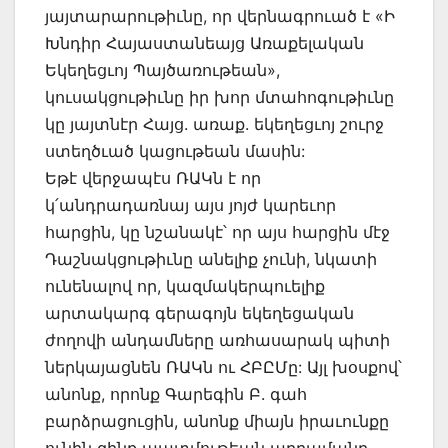
յայտարարութիւնը, որ վերնագրուած է «Ի
Խնդիր Հայաստանեայց Առաքելական
Եկեղեցւոյ Պայծառութեան»,
կուսակցութիւնը իր խոր մտահոգութիւնը
կը յայտնէր Հայց. առաք. եկեղեցւոյ շուրջ
ստեղծւած կացութեան մասին:
Եթէ վերջապէս ՌԱԿն է որ
կ՛անդրադառնայ այս յոյժ կարեւոր
հարցին, կը նշանակէ՝ որ այս հարցին մէջ
Դաշնակցութիւնը անելիք չունի, նկատի
ունենալով որ, կազմակերպուելիք
արտակարգ գերագոյն եկեղեցական
ժողովի անդամները առհասարակ պիտի
ներկայացնեն ՌԱԿն ու ՀԲԸՄը: Այլ խօսքով՝
անոնք, որոնք Գարեգին Բ. գահ
բարձրացուցին, անոնք միայն իրաւունքը