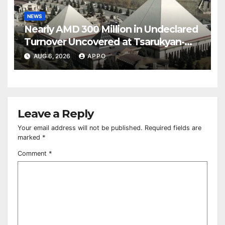
NEWS
Nearly AMD 300 Million in Undeclared
Turnover Uncovered at Tsarukyan-
Owned Entertainment Center
AUG 6, 2026
APPO
Leave a Reply
Your email address will not be published.
Required fields are
marked
*
Comment
*