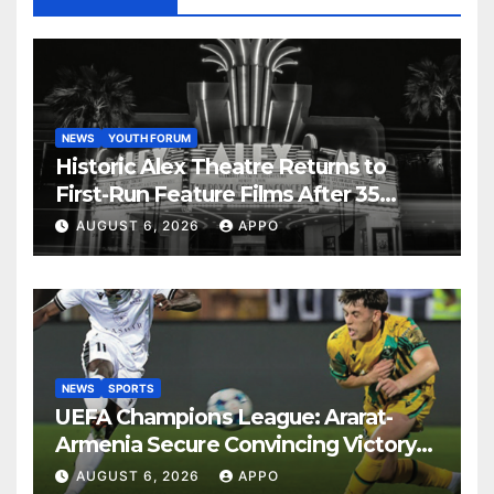
NEWS
YOUTH FORUM
Historic Alex Theatre Returns to
First-Run Feature Films After 35
Years
AUGUST 6, 2026
APPO
NEWS
SPORTS
UEFA Champions League: Ararat-
Armenia Secure Convincing Victory
Over Shamrock Rovers 2-0
AUGUST 6, 2026
APPO