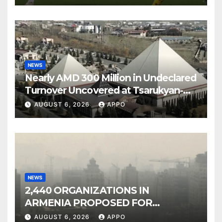
NEWS
Nearly AMD 300 Million in Undeclared
Turnover Uncovered at Tsarukyan-
Owned Entertainment Center
AUGUST 6, 2026
APPO
NEWS
2,440 ORGANIZATIONS IN
ARMENIA PROPOSED FOR
INCLUSION IN LIST OF AIR
AUGUST 6, 2026
APPO