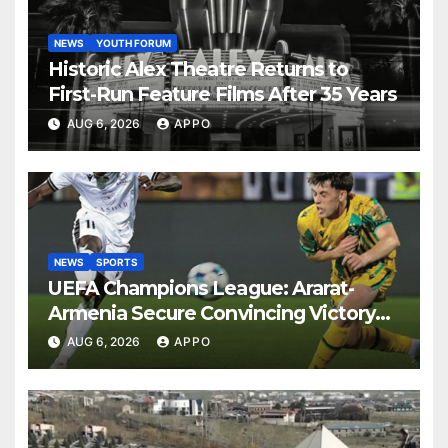
NEWS
YOUTH FORUM
Historic Alex Theatre Returns to
First-Run Feature Films After 35 Years
AUG 6, 2026
APPO
NEWS
SPORTS
UEFA Champions League: Ararat-
Armenia Secure Convincing Victory
Over Shamrock Rovers 2-0
AUG 6, 2026
APPO