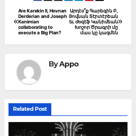
Post
Are Karekin II, Hovnan
Արդէօ՞ք Գարեգին Բ,
Derderian and Joseph
Յովնան Տէրտէրեան
navigation
Kanimian
եւ Ժօզէֆ Կանիմեան
collaborating to
Խոշոր Ծրագրի մը
execute a Big Plan?
մաս կը կազմեն
By
Appo
Related Post