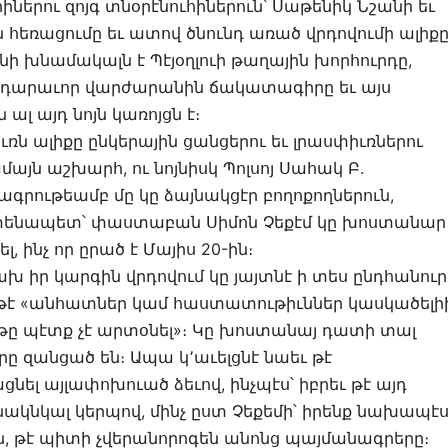
երու զոյգ տնօրէնուհիներուն՝ Սաթենիկ Նշանի եւ
 հեռացումը եւ ատով ծնունդ առած վրդովումի ալիքը
ի խնամակալն է Պէյօղլուի թաղային խորհուրդը,
նէ դարաւոր վարժարանին ճակատագիրը եւ այս
ալ այդ նոյն կառոյցն է։
բուռն ալիքը ընկերային ցանցերու եւ լրասփիւռներու
մայն աշխարհ, ու նոյնիսկ Պոլսոյ Սահակ Բ.
ութեամբ մը կը ձայնակցէր բողոքողներուն,
 ատենապետ՝ փաստաբան Սիմոն Չեքէմ կը խոստանար
 ինչ որ ըրած է Մայիս 20-ին։
ախ իր կարգին վրդովում կը յայտնէ ի տես ընդհանուր
, թէ «անհատներ կամ հաստատութիւններ կասկածելի
ոյթը պէտք չէ արտօնել»։ Կը խոստանայ դատի տալ
րը զանցած են։ Ապա կ՚աւելցնէ նաեւ թէ
ցնել այլափոխուած ձեւով, ինչպէս՝ իբրեւ թէ այդ
ակնկալ կերպով, մինչ ըստ Չեքեմի՝ իրենք նախապէ
, թէ պիտի չվերանորոգեն անոնց պայմանագրերը։