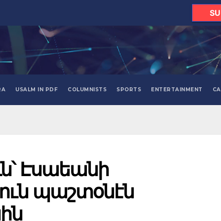
SU
RA
USALM IN PDF
COLUMNISTS
SPORTS
ENTERTAINMENT
CA
ն՝ Էսաեանի
րուն պաշտօնէն
ին