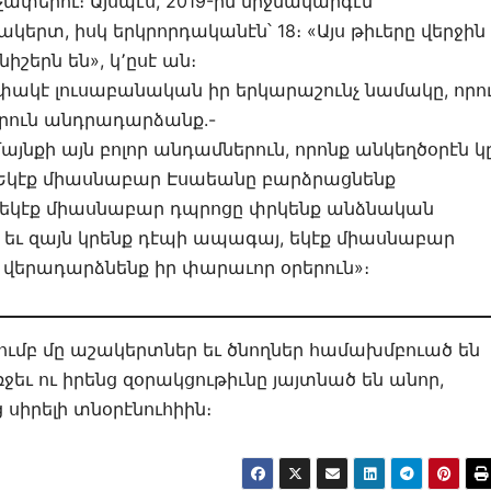
փերու։ Այսպէս, 2019-ին միջնակարգէն
կերտ, իսկ երկրորդականէն՝ 18։ «Այս թիւերը վերջին
իշերն են», կ՚ըսէ ան։
փակէ լուսաբանական իր երկարաշունչ նամակը, որո
րուն անդրադարձանք.-
յնքի այն բոլոր անդամներուն, որոնք անկեղծօրէն կ
 Եկէք միասնաբար Էսաեանը բարձրացնենք
եկէք միասնաբար դպրոցը փրկենք անձնական
եւ զայն կրենք դէպի ապագայ, եկէք միասնաբար
 վերադարձնենք իր փարաւոր օրերուն»։
ն խումբ մը աշակերտներ եւ ծնողներ համախմբուած են
ւ ու իրենց զօրակցութիւնը յայտնած են անոր,
 սիրելի տնօրէնուհիին։