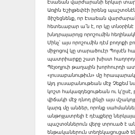
Էսաեան վարժարանի երկար տարին
Առլին Եշիլթեփէի իրենց պաշտօնէն
Յիշեցնենք, որ Էսաեան վարժարան
հետեւաբար ա՛ն է, որ կը տնօրի
խնդրայարոյց որոշումին հեղինակն 
Մինչ՝ այս որոշումին դէմ բողոքի 
միջոցով կը տարածուէր Պոլսէն հա
պատրիարքը շատ խիստ հաղորդագր
Պէյօղլուի թաղային խորհուրդի
«լուսաբանութիւն» մը հրապարակել,
Այդ լուսաբանութեան մէջ Չեքեմ ն
կոշտ հակազդեցութեան ու կ՚ըսէ
վիճակի մէջ դնող լինչի այս մշակ
կարգ մը անձեր, որոնք սահմաննե
անթոյլատրելի է դէպքերը ներկայա
պաշտօններուն վերջ տրուած է ան
ենթականերուն տեղեկացուցած են