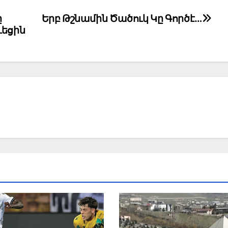
ը
Երբ Թշնամին Ծածուկ Կը Գործէ…
ւեցին