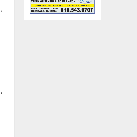
։
ի
ս