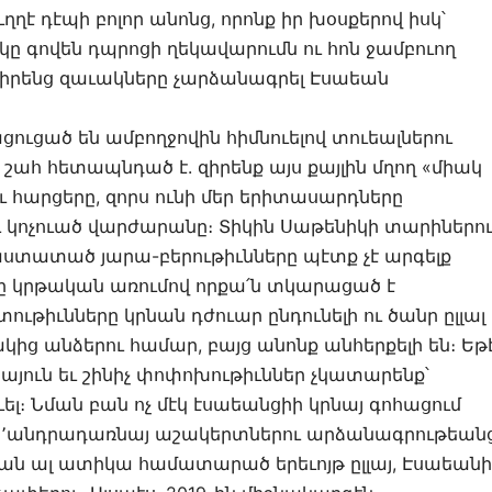
է դէպի բոլոր անոնց, որոնք իր խօսքերով իսկ՝
ն կը գովեն դպրոցի ղեկավարումն ու հոն ջամբուող
ն իրենց զաւակները չարձանագրել Էսաեան
յացուցած են ամբողջովին հիմնուելով տուեալներու
 շահ հետապնդած է. զիրենք այս քայլին մղող «միակ
ւ հարցերը, զորս ունի մեր երիտասարդները
ոչուած վարժարանը։ Տիկին Սաթենիկի տարիներո
աստատած յարա-բերութիւնները պէտք չէ արգելք
րոցը կրթական առումով որքա՛ն տկարացած է
ութիւնները կրնան դժուար ընդունելի ու ծանր ըլլալ
կից անձերու համար, բայց անոնք անհերքելի են։ Եթ
այուն եւ շինիչ փոփոխութիւններ չկատարենք՝
լ։ Նման բան ոչ մէկ էսաեանցիի կրնայ գոհացում
կ՚անդրադառնայ աշակերտներու արձանագրութեան
որքան ալ ատիկա համատարած երեւոյթ ըլլայ, Էսաեանի