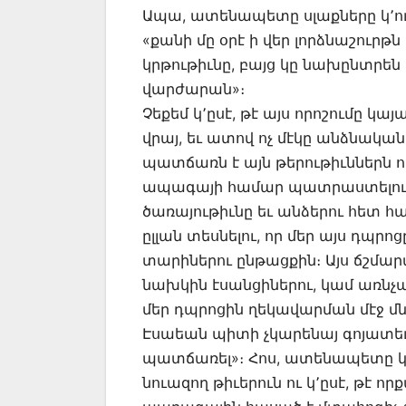
Ապա, ատենապետը սլաքները կ՚ուղղ
«քանի մը օրէ ի վեր լորձնաշուրթ
կրթութիւնը, բայց կը նախընտրե
վարժարան»։
Չեքեմ կ՚ըսէ, թէ այս որոշումը կա
վրայ, եւ ատով ոչ մէկը անձնական
պատճառն է այն թերութիւններն ո
ապագայի համար պատրաստելու կ
ծառայութիւնը եւ անձերու հետ հ
ըլլան տեսնելու, որ մեր այս դպ
տարիներու ընթացքին։ Այս ճշմարտ
նախկին էսանցիներու, կամ առնչա
մեր դպրոցին ղեկավարման մէջ մն
Էսաեան պիտի չկարենայ գոյատեւե
պատճառել»։ Հոս, ատենապետը 
նուազող թիւերուն ու կ՚ըսէ, թէ 