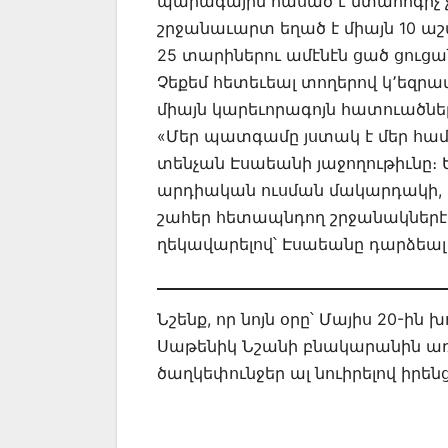
պարագային հասած է մտահոգիչ չա
շրջանաւարտ եղած է միայն 10 աշա
25 տարիներու ամէնէն ցած ցուցան
Չեքեմ հետեւեալ տողերով կ՚եզրա
միայն կարեւորագոյն հատուածնե
«Մեր պատգամը յստակ է մեր համա
տենչան Էսաեանի յաջողութիւնը։
արդիական ուսման մակարդակի, 
շահեր հետապնդող շրջանակներէ 
ղեկավարելով՝ Էսաեանը դարձեալ
Նշենք, որ նոյն օրը՝ Մայիս 20-ի
Սաթենիկ Նշանի բնակարանին առջե
ծաղկեփունջեր ալ նուիրելով իրենց