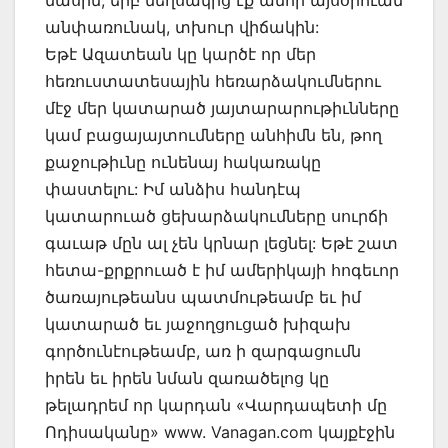
մասին, երբ մեղսակից էք անոր այսօրուան
անփառունակ, տխուր վիճակին:
Եթէ Ազատեան կը կարծէ որ մեր
հեռուստատեսային հեռարձակումներու
մէջ մեր կատարած յայտարարութիւնները
կամ բացայայտումները անհիմն են, թող
քաջութիւնը ունենայ հակառակը
փաստելու: Իմ անձիս հանդէպ
կատարուած ցեխարձակումները սուրճի
գաւաթ մըն ալ չեն կրնար լեցնել: Եթէ շատ
հետա-քրքրուած է իմ ամերիկայի հոգեւոր
ծառայութեանս պատմութեամբ եւ իմ
կատարած եւ յաջողցուցած խիզախ
գործունէութեամբ, առ ի զարգացումն
իրեն եւ իրեն նման զառածելոց կը
թելադրեմ որ կարդան «Վարդապետի մը
Ոդիսականը» www. Vanagan.com կայքէջին