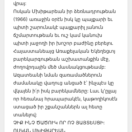
վրայ:
Ոսկան Մխիթարեան իր ձեռնադրութեան
(1966) առաջին օրէն իսկ կը պայքարի եւ
պիտի շարունակէ պայքարիլ յանուն
ճշմարտութեան եւ ուշ կամ կանուխ
պիտի յաջողի իր խոշոր բաժինը բերելու
Հայաստանեայց Առաքելական Եկեղեցւոյ
բարեկարգութեան աշխատանքին մէջ,
ժողովրդային մեծ մասնակցութեամբ:
Ազատեանի նման զառամածներուն
ժամանակը վաղուց անցած է՝ ինչպէս կը
վկայեն ի՛ր իսկ բարեկամները: Լաւ կ՚ըլլայ
որ հեռանայ հրապարակէն, կաթողիկոսէն
ստացած իր շքանշաններն ալ հետը
տանելով:
ՉԻՔ ԻՆՉ ԾԱԾՈՒԿ ՈՐ ՈՉ ՅԱՅՏԵՍՑԻ:
ՈՍԿԱՆ ՄԽԻԹԱՐԵԱՆ