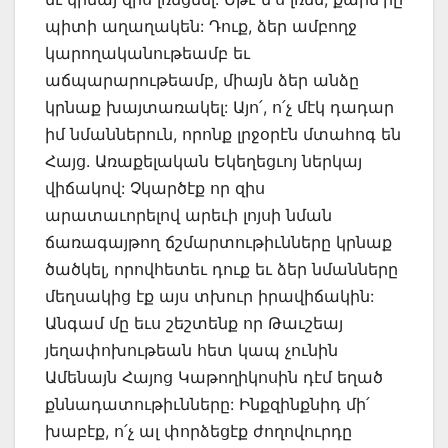
պիտի աղաղակեն: Դուք, ձեր ամբողջ
կարողականութեամբ եւ
աճպարարութեամբ, միայն ձեր անձը
կրնաք խայտառակել: Այո՛, ո՛չ մէկ դադար
իմ նմաններուն, որոնք լրջօրէն մտահոգ են
Հայց. Առաքելական Եկեղեցւոյ ներկայ
վիճակով: Չկարծէք որ զիս
արատաւորելով արեւի լոյսի նման
ճառագայթող ճշմարտութիւնները կրնաք
ծածկել, որովհետեւ դուք եւ ձեր նմանները
մեղսակից էք այս տխուր իրավիճակին:
Անգամ մը եւս շեշտենք որ Թաւշեայ
յեղափոխութեան հետ կապ չունին
Ամենայն Հայոց Կաթողիկոսին դէմ եղած
քննադատութիւնները: Ինքզինքնիդ մի՛
խաբէք, ո՛չ ալ փորձեցէք ժողովուրդը