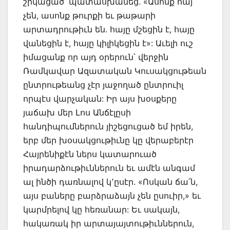
շիկացած՝ պատասխանեց. «Ասոնք հայ
չեն, ասոնք թուրքի եւ թաթարի
արտադրութիւն են. հայը մշեցին է, հայը
վանեցին է, հայը կիլիկեցին է»: Աւելի ուշ
իմացանք որ այդ օրերուն՝ վերջին
Ռամկավար Ազատական Կուսակցութեան
ընտրութեանց չէր յաջողած ընտրուիլ
որպէս վարչական: Իր այս խօսքերը
յաճախ մեր Լոս Անճէլըսի
հանդիպումներուն յիշեցուցած եմ իրեն,
երբ մեր խօսակցութիւնը կը վերաբերէր
Հայրենիքէն ներս կատարուած
իրադարձութիւններուն եւ ամէն անգամ
ալ ինծի դառնալով կ՚ըսէր. «Ոսկան ճա՛ն,
այս բաները բարձրաձայն չեն ըսուիր,» եւ
կարմրելով կը հեռանար: Եւ սակայն,
հակառակ իր արտայայտութիւններուն,