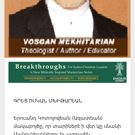
ԳՐԵՑ՝ՈՍԿԱՆ ՄԽԻԹԱՐԵԱՆ
Երուանդ Կոտոլոզեան (Ազատեան)
մակաբոյծը, որ տարիներէ ի վեր կը սնանի
Մանուկեաններու եւ ազգային