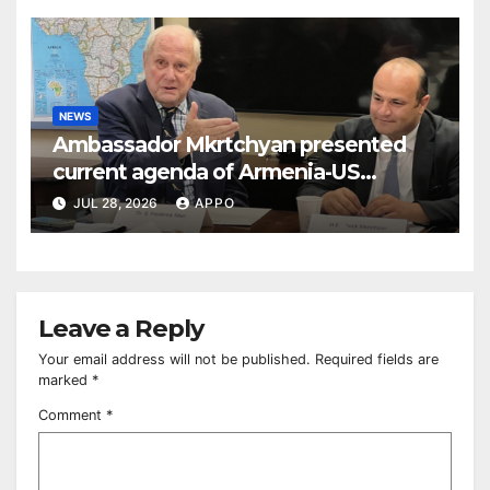
NEWS
Ambassador Mkrtchyan presented
current agenda of Armenia-US
relations at American Foreign Policy
JUL 28, 2026
APPO
Council
Leave a Reply
Your email address will not be published.
Required fields are
marked
*
Comment
*