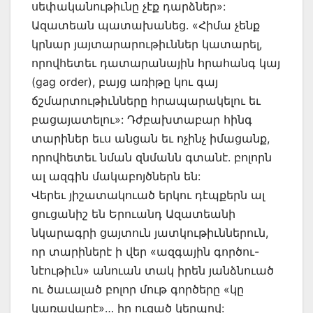
սեփականութիւնը չէք դարձներ»:
Ազատեան պատախանեց. «Հիմա չենք
կրնար յայտարարութիւններ կատարել,
որովհետեւ դատարանային հրահանգ կայ
(gag order), բայց առիթը կու գայ
ճշմարտութիւնները հրապարակելու եւ
բացայատելու»: Դժբախտաբար հինգ
տարիներ եւս անցան եւ ոչինչ իմացանք,
որովհետեւ նման զնմանն գտանէ. բոլորն
ալ ազգին մակաբոյծներն են:
Վերեւ յիշատակուած երկու դէպքերն ալ
ցուցանիշ են Երուանդ Ազատեանի
նկարագրի ցայտուն յատկութիւններուն,
որ տարիներէ ի վեր «ազգային գործու-
նէութիւն» անուան տակ իրեն յանձնուած
ու ծաւալած բոլոր մութ գործերը «կը
կառավարէ»… իր ուզած կերպով: