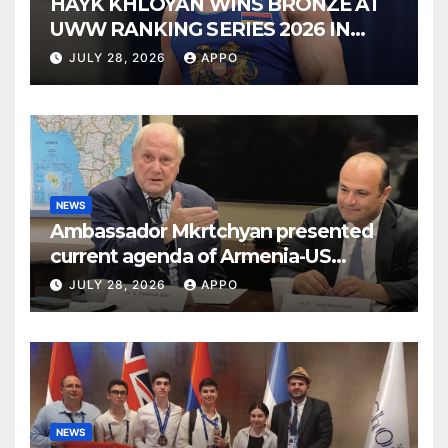
HAYK KHLOYAN WINS BRONZE AT
UWW RANKING SERIES 2026 IN
BUDAPEST
JULY 28, 2026
APPO
NEWS
Ambassador Mkrtchyan presented
current agenda of Armenia-US
relations at American Foreign Policy
JULY 28, 2026
APPO
Council
NEWS