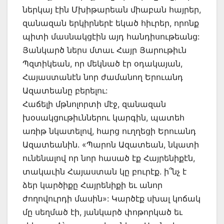
ներկայ էին Մխիթարեան միաբան հայրեր,
զանազան երկիրներէ եկած հիւրեր, որոնք
պիտի մասնակցէին այդ հանդիսութեանց:
Յանկարծ ներս մտաւ Հայր Յարութիւն
Պզտիկեան, որ մեկնած էր օդակայան,
Հայաստանէն նոր ժամանող Երուանդ
Ազատեանը բերելու:
Հաճելի մթնոլորտի մէջ, զանազան
խօսակցութիւններու կարգին, պատեհ
առիթ նկատելով, հարց ուղղեցի Երուանդ
Ազատեանին. «Պարոն Ազատեան, նկատի
ունենալով որ նոր հասած էք Հայրենիքէն,
տակաւին Հայաստան կը բուրէք. ի՞նչ է
ձեր կարծիքը Հայրենիքի եւ անոր
ժողովուրդի մասին»: Կարծէք սխալ կոճակ
մը սեղմած էի, յանկարծ փոթորկած եւ