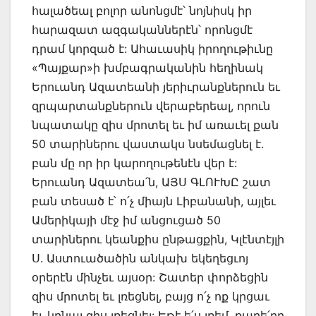
հալածեալ բոլոր անոնցմէ՝ նոյնիսկ իր
հարազատ ազգականներէն՝ որոնցմէ
դրամ կորզած է: Ահաւասիկ իրողութիւնը
«Պայքար»ի խմբագրականին հեղինակ
Երուանդ Ազատեանի յերիւրանքներուն եւ
զրպարտանքներուն վերաբերեալ, որուն
նպատակը զիս մրոտել եւ իմ առաւել քան
50 տարիներու վաստակս նսեմացնել է.
բան մը որ իր կարողութենէն վեր է:
Երուանդ Ազատեա՛ն, ԱՅՍ ԳԼՈՒԽԸ շատ
բան տեսած է՝ ո՛չ միայն Լիբանանի, այլեւ
Ամերիկայի մէջ իմ անցուցած 50
տարիներու կեանքիս ընթացքին, Կլէնտէյլի
Ս. Աստուածածին անկախ եկեղեցւոյ
օրերէն մինչեւ այսօր: Շատեր փորձեցին
զիս մրոտել եւ լռեցնել, բայց ո՛չ ոք կրցաւ
եւ կրնայ զիս լռեցնել: Եթէ ե՛ս լռեմ, քարե՛րը