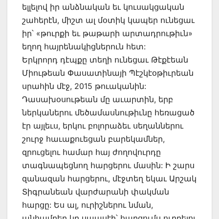
ելլելով իր անձնական եւ կուսակցական
շահերէն, միշտ ալ մօտիկ կապեր ունեցաւ
իր՝ «թուրքի եւ թաթարի արտադրութիւն»
եղող հայրենակիցներուն հետ:
Երկրորդ դէպքը տեղի ունեցաւ Թէքէեան
Միութեան Փասատինայի Պէշկէօթիւրեան
սրահին մէջ, 2015 թուականին:
Դասախօսութեան մը աւարտին, երբ
ներկաներու մեծամասնութիւնը հեռացած
էր այլեւս, երկու բոլորաձեւ սեղաններու
շուրջ հաւաքուեցան բարեկամներ,
զրուցելու համար հայ ժողովուրդը
տագնապեցնող հարցերու մասին: Ի շարս
զանազան հարցերու, մէջտեղ եկաւ Արշակ
Տիգրանեան վարժարանի փակման
հարցը: Ես ալ, ուրիշներու նման,
անհամբեր կը սպասէի՝ հարցումս ուղղելու