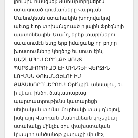
լրումին հասցնել: Յաճախորդներէն
ստացուած գումարները Վարդան
Մանուկեան ստահակին խողովակով
պէտք է որ փոխանցուած ըլլային Ֆրէզնոյի
պատօնեային: Աւա՜ղ, երեք տարիներու
սպասումէն ետք երբ իմացանք որ բոլոր
խոստումները կեղծիք եւ սուտ էին,
ԱՆՁՆԱՊԷՍ ՕՐԷՆՔԻ ԱՌԱՋ
ՊԱՐՏԱՒՈՐՈՒԱԾ ԷԻ ՄԻՆՉԵՒ ՎԵՐՋԻՆ
ԼՈՒՄԱՆ ՓՈԽԱՆՑԵԼՈՒ ԻՄ
ՅԱՃԱԽՈՐԴՆԵՐՈՒՍ: Օրէնքին անսալով, եւ
ի վնաս ինծի, ճակատաբաց
պարտաւորութիւնս կատարեցի
սեփական տունս մուրհակի տակ դնելով,
իսկ այդ Վարդան Մանուկեան կոչեցեալ
ստահակը մինչեւ օրս փախստական
կ՚ապրի անծանօթ քաղաքի մը մէջ,