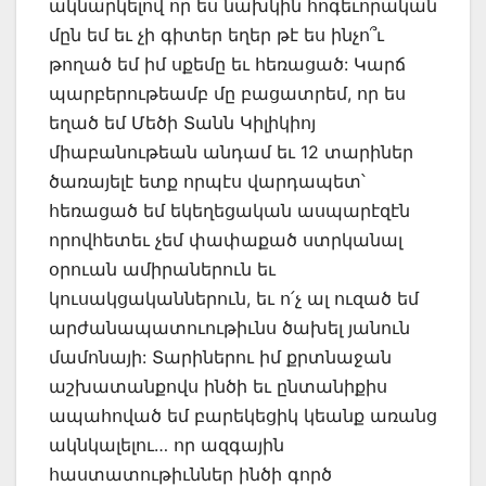
ակնարկելով որ ես նախկին հոգեւորական
մըն եմ եւ չի գիտեր եղեր թէ ես ինչո՞ւ
թողած եմ իմ սքեմը եւ հեռացած: Կարճ
պարբերութեամբ մը բացատրեմ, որ ես
եղած եմ Մեծի Տանն Կիլիկիոյ
միաբանութեան անդամ եւ 12 տարիներ
ծառայելէ ետք որպէս վարդապետ՝
հեռացած եմ եկեղեցական ասպարէզէն
որովհետեւ չեմ փափաքած ստրկանալ
օրուան ամիրաներուն եւ
կուսակցականներուն, եւ ո՛չ ալ ուզած եմ
արժանապատուութիւնս ծախել յանուն
մամոնայի: Տարիներու իմ քրտնաջան
աշխատանքովս ինծի եւ ընտանիքիս
ապահոված եմ բարեկեցիկ կեանք առանց
ակնկալելու… որ ազգային
հաստատութիւններ ինծի գործ