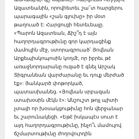
Ազատեանին, որովհետեւ շա՜տ հարցերու
պարագային «շան գլուխը» իր մօտ
թաղուած է: Հարցուցի հետեւեալը.
«Պարոն Ազատեան, Ճիշ՞դ է այն
հաղորդագրութիւնը զոր կարդացինք
մամուլին մէջ, ստորագրուած՝ Յովնան
Արքեպիսկոպոսին կողմէ, որ իբրեւ թէ
առաջնորդարանը ուզած է գնել Արշակ
Տիգրանեան վարժարանը եւ դուք մերժած
էք»: Յանկարծ փոթորկած,
պատասխանեց. «Յովնան սրբազան
ստախօսին մէկն է»: Անշուշտ թոյլ պիտի
չտայի որ խօսակցութիւնը հոն վերջանար
եւ շարունակեցի. «Եթէ իսկապէս սուտ է
այդ հաղորդագրութիւնը, ինչո՞ւ մամուլով
ճշմարտութիւնը ժողովուրդին