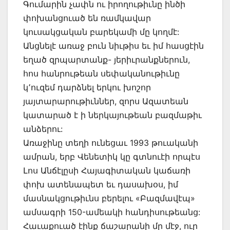
Գումարին չափն ու իրողութիւնը ինծի
փոխանցուած են ռամկավար
կուսակցական բարեկամի մը կողմէ:
Անցնելէ առաջ բուն նիւթիս եւ իմ հասցէին
եղած զրպարտանք- յերիւրանքներուն,
հոս հանրութեան սեփականութիւնը
կ՚ուզեմ դարձնել երկու խոշոր
յայտարարութիւններ, զորս Ազատեան
կատարած է ի ներկայութեան բազմաթիւ
անձերու:
Առաջինը տեղի ունեցաւ 1993 թուականի
ամրան, երբ Վենետիկ կը գտնուէի որպէս
Լոս Անճէլըսի Հայագիտական կաճառի
փոխ ատենապետ եւ դասախօս, իմ
մասնակցութիւնս բերելու «Բազմավէպ»
ամսագրի 150-ամեակի հանդիսութեանց:
Հաւաքուած էինք ճաշարանի մը մէջ, ուր