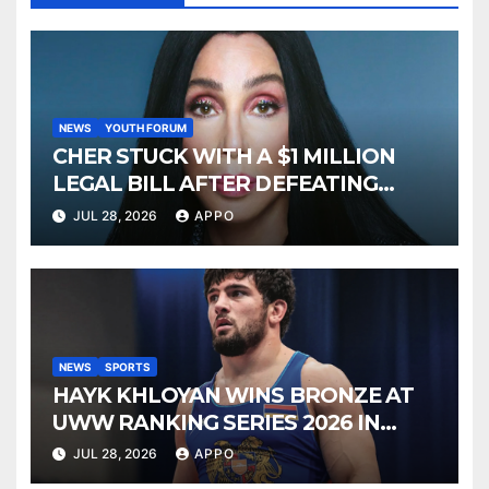
NEWS
YOUTH FORUM
CHER STUCK WITH A $1 MILLION
LEGAL BILL AFTER DEFEATING
SONNY BONO’S WIDOW
JUL 28, 2026
APPO
NEWS
SPORTS
HAYK KHLOYAN WINS BRONZE AT
UWW RANKING SERIES 2026 IN
BUDAPEST
JUL 28, 2026
APPO