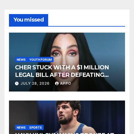
You missed
NEWS
YOUTH FORUM
CHER STUCK WITH A $1 MILLION
LEGAL BILL AFTER DEFEATING
SONNY BONO’S WIDOW
JULY 28, 2026
APPO
NEWS
SPORTS