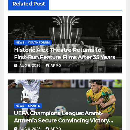
Related Post
NEWS
YOUTH FORUM
Historic Alex Theatre Returns to
First-Run Feature Films After 35 Years
AUG 6, 2026
APPO
NEWS
SPORTS
UEFA Champions League: Ararat-
Armenia Secure Convincing Victory
Over Shamrock Rovers 2-0
AUG 6, 2026
APPO