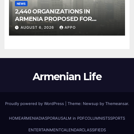
NEWS
2,440 ORGANIZATIONS IN
ARMENIA PROPOSED FOR
INCLUSION IN LIST OF AIR
AUGUST 6, 2026
APPO
POLLUTERS
Armenian Life
Proudly powered by WordPress
|
Theme: Newsup by
Themeansar
.
HOME
ARMENIA
DIASPORA
USALM in PDF
COLUMNISTS
SPORTS
ENTERTAINMENT
CALENDAR
CLASSIFIEDS