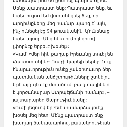
ճանապա՞րհն ես ընտրել, պարոն Ալիեւ:
Մենք պատրաստ ենք: Պատրաստ ենք, եւ
նաեւ ուզում եմ վստահեցնել ձեզ, որ
արդիւնքները մեզ համար պարզ է՝ այն,
ինչ ունեցել էք 94 թուականին, կ’ունենաք
նաեւ այսօր: Մեզ հետ ուժի լեզուով
չփորձէք երբեւէ խօսել»:
«Կամ՝ «մեր հին քաղաք Իրեւանը տուել են
Հայաստանին»: Դա չի կարելի ներել: Դուք
հնարաւորութիւն ունէք չակերտաւոր ձեր
պատմական անճշտութիւնները շտկելու,
եթէ այդպէս էք մտածում, բայց դա լինելու
է կործանարար Ատրպէյճանի համար», –
յայտարարեց Յարութիւնեանը:
«Ուժի լեզուով երբեւէ չհամարձակուէք
խօսել մեզ հետ: Մենք պատրաստ ենք
խաղաղ ճանապարհով, բանակցութեան