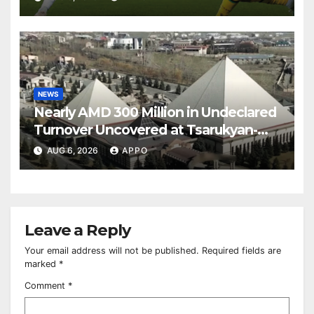
NEWS
Nearly AMD 300 Million in Undeclared
Turnover Uncovered at Tsarukyan-
Owned Entertainment Center
AUG 6, 2026
APPO
Leave a Reply
Your email address will not be published.
Required fields are
marked
*
Comment
*