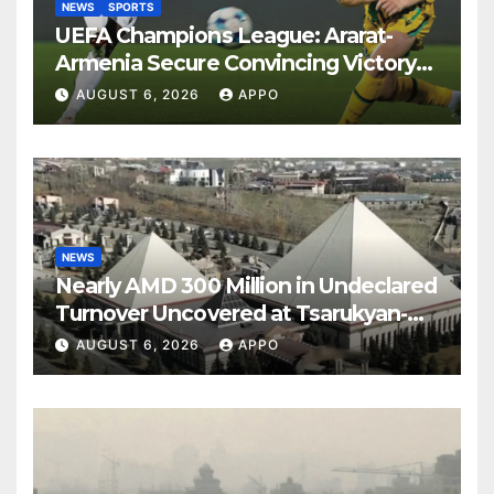
NEWS
SPORTS
UEFA Champions League: Ararat-
Armenia Secure Convincing Victory
Over Shamrock Rovers 2-0
AUGUST 6, 2026
APPO
NEWS
Nearly AMD 300 Million in Undeclared
Turnover Uncovered at Tsarukyan-
Owned Entertainment Center
AUGUST 6, 2026
APPO