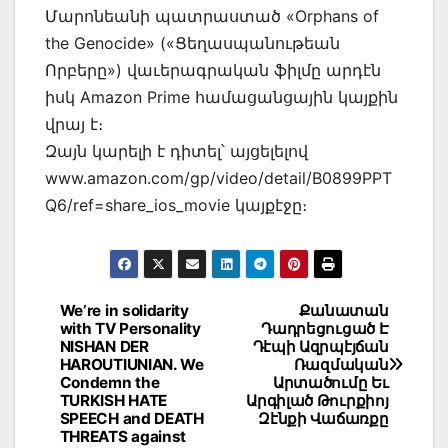
Մարոնեանի պատրաստած «Orphans of
the Genocide» («Ցեղասպանութեան
Որբերը») վաւերագրական ֆիլմը արդէն
իսկ Amazon Prime համացանցային կայքին
վրայ է։
Զայն կարելի է դիտել՝ այցելելով
www.amazon.com/gp/video/detail/B0899PPT
Q6/ref=share_ios_movie կայքէջը։
Post
We’re in solidarity
Քանատան
with TV Personality
Դադրեցուցած Է
navigation
NISHAN DER
Դէպի Ազրպէյճան
HAROUTIUNIAN. We
Ռազմական
Condemn the
Արտածումը Եւ
TURKISH HATE
Արգիլած Թուրքիոյ
SPEECH and DEATH
Զէնքի Վաճառքը
THREATS against