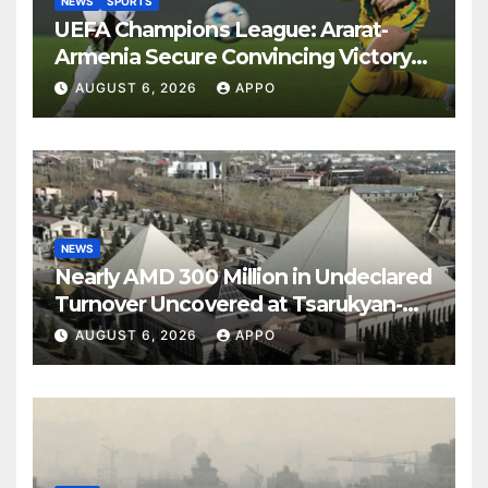
NEWS
SPORTS
UEFA Champions League: Ararat-
Armenia Secure Convincing Victory
Over Shamrock Rovers 2-0
AUGUST 6, 2026
APPO
NEWS
Nearly AMD 300 Million in Undeclared
Turnover Uncovered at Tsarukyan-
Owned Entertainment Center
AUGUST 6, 2026
APPO