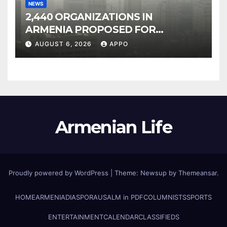
NEWS
2,440 ORGANIZATIONS IN
ARMENIA PROPOSED FOR
INCLUSION IN LIST OF AIR
AUGUST 6, 2026
APPO
POLLUTERS
Armenian Life
Proudly powered by WordPress
|
Theme: Newsup by
Themeansar
.
HOME
ARMENIA
DIASPORA
USALM in PDF
COLUMNISTS
SPORTS
ENTERTAINMENT
CALENDAR
CLASSIFIEDS