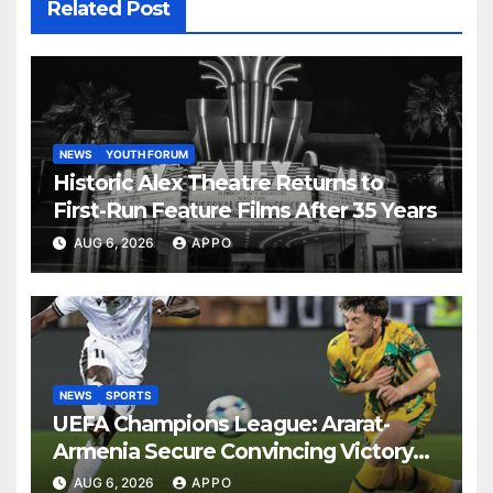
Related Post
NEWS
YOUTH FORUM
Historic Alex Theatre Returns to
First-Run Feature Films After 35 Years
AUG 6, 2026
APPO
NEWS
SPORTS
UEFA Champions League: Ararat-
Armenia Secure Convincing Victory
Over Shamrock Rovers 2-0
AUG 6, 2026
APPO