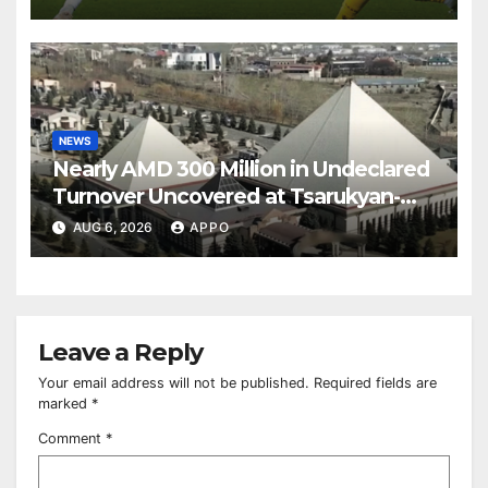
NEWS
Nearly AMD 300 Million in Undeclared
Turnover Uncovered at Tsarukyan-
Owned Entertainment Center
AUG 6, 2026
APPO
Leave a Reply
Your email address will not be published.
Required fields are
marked
*
Comment
*