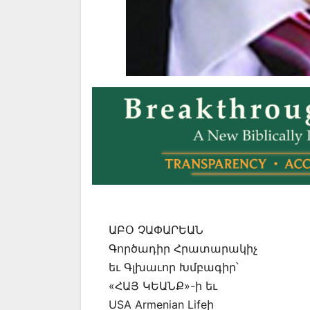
ԱԲՕ ՉԱՓԱՐԵԱՆ
Գործադիր Հրատարակիչ
եւ Գլխաւոր Խմբագիր՝
«ՀԱՅ ԿԵԱՆՔ»-ի եւ
USA Armenian Lifeի