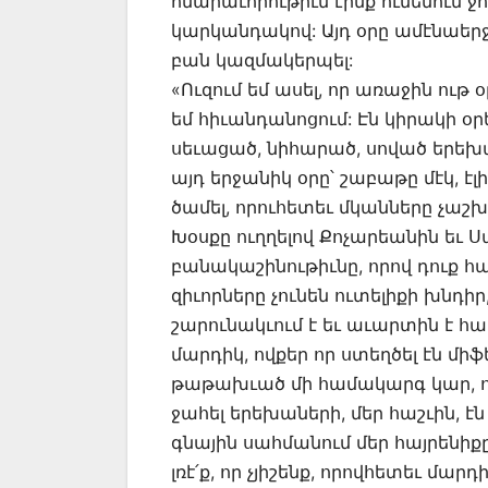
հնարաւորութիւն էինք ունենում ջո
կարկանդակով: Այդ օրը ամէնաերջա
բան կազմակերպել:
«Ուզում եմ ասել, որ առաջին ութ օ
եմ հիւանդանոցում: Էն կիրակի օրե
սեւացած, նիհարած, սոված երեխա
այդ երջանիկ օրը՝ շաբաթը մէկ, է
ծամել, որուհետեւ մկանները չաշ
Խօսքը ուղղելով Քոչարեանին եւ Ս
բանակաշինութիւնը, որով դուք հպ
զիւորները չունեն ուտելիքի խնդի
շարունակւում է եւ աւարտին է հաս
մարդիկ, ովքեր որ ստեղծել էն մի
թաթախւած մի համակարգ կար, որ
ջահել երեխաների, մեր հաշւին, է
գնային սահմանում մեր հայրենիքը
լռէ՛ք, որ չյիշենք, որովհետեւ մարդի