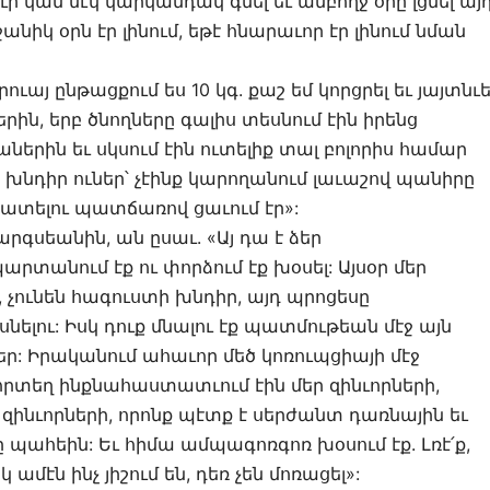
ւր կամ մէկ կարկանդակ գնել եւ ամբողջ օրը լցնել այ
նիկ օրն էր լինում, եթէ հնարաւոր էր լինում նման
րուայ ընթացքում ես 10 կգ. քաշ եմ կորցրել եւ յայտնւե
րին, երբ ծնողները գալիս տեսնում էին իրենց
ներին եւ սկսում էին ուտելիք տալ բոլորիս համար
լի խնդիր ուներ՝ չէինք կարողանում լաւաշով պանիրը
խատելու պատճառով ցաւում էր»:
արգսեանին, ան ըսաւ. «Այ դա է ձեր
արտանում էք ու փորձում էք խօսել: Այսօր մեր
ր, չունեն հագուստի խնդիր, այդ պրոցեսը
նելու: Իսկ դուք մնալու էք պատմութեան մէջ այն
ֆեր: Իրականում ահաւոր մեծ կոռուպցիայի մէջ
տեղ ինքնահաստատւում էին մեր զինւորների,
ն զինւորների, որոնք պէտք է սերժանտ դառնային եւ
 պահեին: Եւ հիմա ամպագոռգոռ խօսում էք. Լռէ՛ք,
կ ամէն ինչ յիշում են, դեռ չեն մոռացել»: