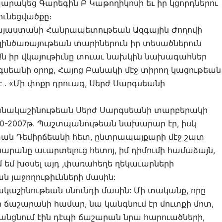
արակեց Գարեգին Բ Կաթողիկոսի եւ իր կցորդներու
ունեցվածքը։
 Հայաստանի Հանրապետութեան Ազգային Ժողովի
զինծառայութեան տարիներուն իր տեսածներուն
Ան իր վկայութիւնը տուաւ նախկին նախագահներ
գսեանի օրոք, Հայոց Բանակի մէջ տիրող կացութեան
 . «Մի փոքր դրուագ, Սերժ Սարգսեանի
բանակաշինութեան Սերժ Սարգսեանի տարբերակի
00-2007թ. Պաշտպանութեան նախարար էր, իսկ
փան Դեմիրճեանի հետ, ընտրապայքարի մէջ շատ
արանը աւարտելուց հետոյ, իմ դիմումի համաձայն,
ւմ եմ խօսել այդ ,փառահեղե ղեկաւարների
 յաջողութիւնների մասին:
կաշինութեան սնունդի մասին: Մի տականք, որը
ճաշարանի համար, նա կանգնում էր մուտքի մոտ,
 անցնում էին դէպի ճաշարան նրա հարուածների,