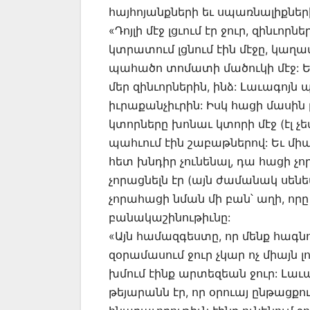
հայհոյանքների եւ սպառնալիքների
«Դոյլի մէջ լցւում էր ջուր, զինւո
կտրատում լցնում էին մէջը, կաղամբ
պահածո տոմատի մածուկի մէջ: Եւ 
մեր զինւորներին, ինձ: Լաւագոյն 
իւրաքանչիւրին: Իսկ հացի մասին
կտորները խոնաւ կտորի մէջ (էլ չ
պահւում էին շաբաթներով: Եւ մի
հետ խնդիր չունենալ, դա հացի չո
չորացնելն էր (այն ժամանակ սենե
չորահացի նման մի բան՝ աղի, որը 
բանակաշինութիւնը:
«Այն համազգեստը, որ մենք հագնու
զօրամասում ջուր չկար ոչ միայն լ
խմում էինք արտեզեան ջուր: Լաւա
թեյարանն էր, որ օրուայ ընթացքու