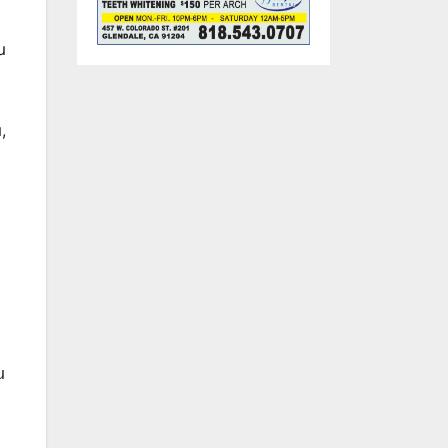
ն
,
ս