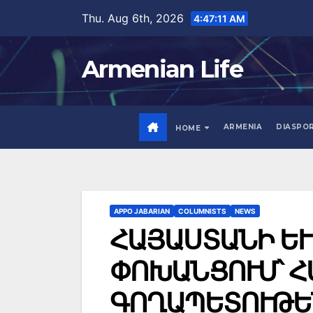
Skip
Thu. Aug 6th, 2026
4:47:12 AM
to
content
Armenian Life
ARMENIA
DIASPO
HOME
APPO JABARIAN
COLUMNISTS
NEWS
ՀԱՅԱՍՏԱՆԻ ԵՒ
ՓՈԽԱՆՑՈՒՄ՝ 
ԳՈՂԱՊԵՏՈՒԹԵՆ