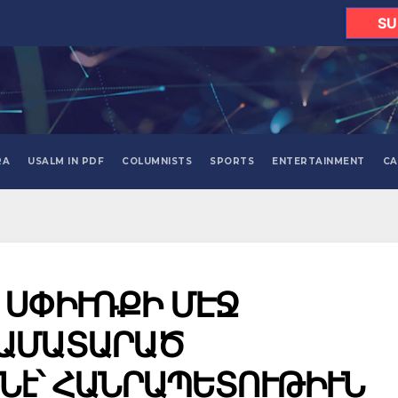
SU
RA
USALM IN PDF
COLUMNISTS
SPORTS
ENTERTAINMENT
CA
 ՍՓԻՒՌՔԻ ՄԷՋ
ՀԱՄԱՏԱՐԱԾ
է՝ ՀԱՆՐԱՊԵՏՈՒԹԻՒՆ