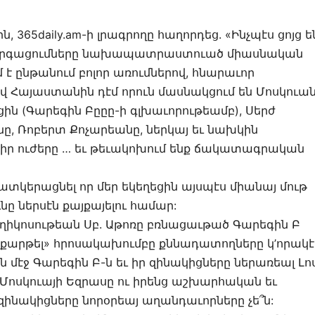
ին, 365daily.am-ի լրագրողը հաղորդեց. «Ինչպէս ցոյց ե
արգացումները նախապատրաստուած միասնական
 է ընթանում բոլոր առումներով, հնարաւոր
վ Հայաստանին դէմ որուն մասնակցում են Մոսկուան
ցին (Գարեգին Բըըը-ի գլխաւորութեամբ), Սերժ
ը, Ռոբերտ Քոչարեանը, ներկայ եւ նախկին
իր ուժերը … եւ թեւակոխում ենք ճակատագրական
ատկերացնել որ մեր եկեղեցին այսպէս միանայ մութ
նը ներսէն քայքայելու համար:
թողիկոսութեան Սբ. Աթոռը բռնացաւթած Գարեգին Բ
 «քարթել» հրոսակախումբը քննադատողները կ’որակէ
մէջ Գարեգին Բ-ն եւ իր զինակիցները ներառեալ Լո
 Մոսկուայի Եզրասը ու իրենց աշխարհական եւ
ինակիցները նորօրեայ աղանդաւորները չե՞ն: