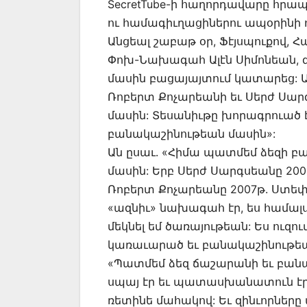
SecretTube-ի հաղորդավարը հրապ
ու համագիւղացիներու ապօրինի 
Անցեալ շաբաթ օր, Ֆէյսպուքով,
Փոխ-Նախագահ Ալէն Սիմոնեան, 
մասին բացայայտում կատարեց: 
Ռոբերտ Քոչարեանի եւ Սերժ Սար
մասին: Տեսանիւթը խորագրուած է
բանակաշինութեան մասին»:
Ան ըսաւ. «Հիմա պատմեմ ձեզի 
մասին: Երբ Սերժ Սարգսեանը 20
Ռոբերտ Քոչարեանը 2007թ. Ստե
«ազնիւ» նախագահ էր, ես համալս
մեկնել եմ ծառայութեան: Ես ուզո
կառաւարած եւ բանակաշինութեան
«Պատմեմ ձեզ ճաշարանի եւ բանա
սպայ էր եւ պատասխանատուն էր 
ռետինե մահակով: Եւ զինւորները