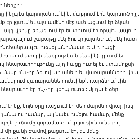
 ներքոյ:
րները ինչպէս կարողանում էին, մաքրում էին կարտոֆիլը,
 էր լցւում եւ այս ամէնի մէջ աւելացւում էր ձկան
այդ վռիկը եռացւում էր եւ տրւում էր որպէս ապուր
պարագայում շաբաթը մէկ ձու էր յայտնւում, մէկ հատ
 ընդհանրապէս խօսել անիմաստ է: Այդ հացի
եմ խօսում կտորի մաքրութեան մասին) դրւում եւ
ակ հնարաւորութիւնը այդ հացը ուտել եւ ստամոքսի
ր մասը ինչ-որ ձեւով աղ անելը եւ վառարանների վրա
ակներում վառարաններ ունէինք), դարձնում էին
հնարաւոր էր ինչ-որ կերպ ուտել: Այ դա է ձեր
մ էինք, նոյն օրը դաջւում էր մեր մարմնի վրայ, իսկ
ողանալու համար, այլ նաեւ խմելու համար, մենք
գոյն լուծումը զօրամասում գոյութիւն ունեցող
մ մի քանի ժամով բացւում էր, եւ մենք