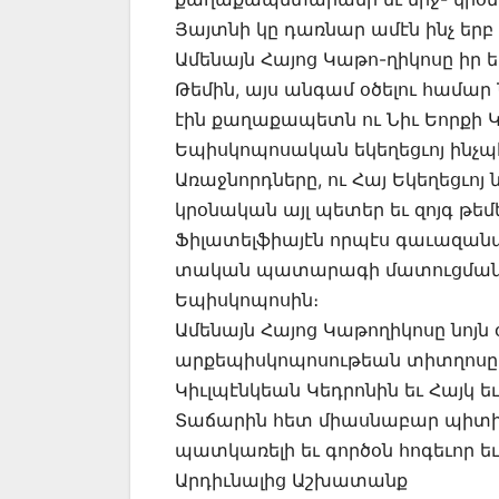
Յայտնի կը դառնար ամէն ինչ երբ 
Ամենայն Հայոց Կաթո-ղիկոսը իր 
Թեմին, այս անգամ օծելու համար
էին քաղաքապետն ու Նիւ Եորքի Կ
Եպիսկոպոսական եկեղեցւոյ ինչպէ
Առաջնորդները, ու Հայ Եկեղեցւոյ
կրօնական այլ պետեր եւ զոյգ թեմե
Ֆիլատելֆիայէն որպէս գաւազանա
տական պատարագի մատուցման ը
Եպիսկոպոսին։
Ամենայն Հայոց Կաթողիկոսը նոյն 
արքեպիսկոպոսութեան տիտղոսը։ 
Կիւլպէնկեան Կեդրոնին եւ Հայկ 
Տաճարին հետ միասնաբար պիտի 
պատկառելի եւ գործօն հոգեւոր եւ
Արդիւնալից Աշխատանք