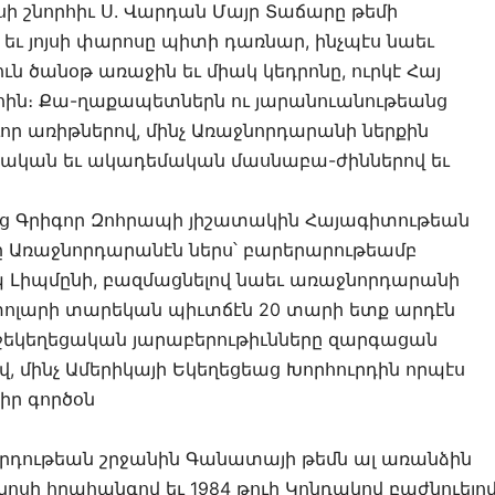
ի շնորհիւ Ս. Վարդան Մայր Տաճարը թեմի
 եւ յոյսի փարոսը պիտի դառնար, ինչպէս նաեւ
ւն ծանօթ առաջին եւ միակ կեդրոնը, ուրկէ Հայ
հին։ Քա-ղաքապետներն ու յարանուանութեանց
որ առիթներով, մինչ Առաջնորդարանի ներքին
ւմնական եւ ակադեմական մասնաբա-ժիններով եւ
եց Գրիգոր Զոհրապի յիշատակին Հայագիտութեան
 Առաջնորդարանէն ներս՝ բարերարութեամբ
պ Լիպմընի, բազմացնելով նաեւ առաջնորդարանի
0 տոլարի տարեկան պիւտճէն 20 տարի ետք արդէն
Միջեկեղեցական յարաբերութիւնները զարգացան
, մինչ Ամերիկայի Եկեղեցեաց Խորհուրդին որպէս
իր գործօն
րդութեան շրջանին Գանատայի թեմն ալ առանձին
կոսի հրահանգով եւ 1984 թուի Կոնդակով բաժնուելո