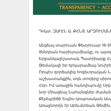
Դոկտ. ԶԱՒԷՆ Ա. ՔՀՆՅ. ԱՐԶՈՒՄԱ
Անցեալ տարուան Փետրուար 16-ի
ծննդեան հարիւրամեակը, ու այսօր
Երջանկայիշատակ Պատրիարք Հայ
Թեմակալի իր երկարամեայ նուի
Որպէս գործակից հոգեւորական Ն
աշխատանքին, սոյն տողերը սիր
Հօր։ Իմ առաջին հանդիպումը Սրբ
նոր Միացեալ Նահանգներ ժամանա
Քէյմպրիճի Եպիս-կոպոսական Աս
Առաջնորդն էր Արեւմտեան Թեմին