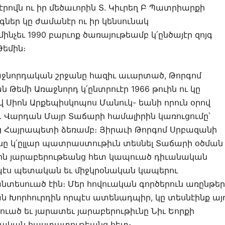
րովն ու իր մեծաւորին Տ. Կիւրեղ Բ Պատրիարքի
եր կը ժամանէր ու իր կենսունակ
չեւ 1990 բարւոք ծառայութեամբ կ՛ընծայէր զոյգ
Թեմին։
աջնորդական շրջանը հազիւ աւարտած, Թորգոմ
 Թեմի Առաջնորդ կ՛ընտրուէր 1966 թուին ու կը
ով Սիոն Արքեպիսկոպոս Մանուկ- եանի որուն օրով
 Վարդան Մայր Տաճարի համալիրին կառուցումը՝
 Հայրապետի ձեռամբ։ Յիրաւի Թորգոմ Սրբազանի
 կ՛ըլլար պատրաստութիւն տեսնել Տաճարի օծման
ին յարաբերութեանց հետ կապուած դիւանական
պէս պետական եւ միջկրօնական կապերու
եսուած էին։ Մեր հովուական գործերուն առընթեր
ան Խորհուրդին որպէս ատենադպիր, կը տեսնէինք այ
ուած եւ յարատեւ յարաբերութիւնը Նիւ Եորքի
նական հաստատութեանց հետ։