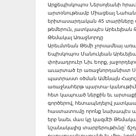
Արքեպիսկոպոս Ներսոյեանի հրաւէ
արտօնութեամբ Միացեալ Նահանգն
երիտասարդական 45 տարիները մին
թեմերուն, յատկապէս Արեւելեան 
Թեմակալ Առաջնորդը
Արեւմտեան Թեմի չորսամեայ առ
Եպիսկոպոս Մանուկեան Արեւելեան
փոխադրուէր Նիւ Եորք, յաջորդել
աւարտած էր առաջնորդանիստ Ս.
պատրաստ օծման Ամենայն Հայոց
առաջնահերթ պարտա-կանութիւնը
հետ կապուած ներքին եւ արտաք
գործերով, հետապնդելով յատկա
հաստատումը որոնք նախապէս անտ
երբ նաեւ մաս կը կազմէի Թեմակ
նշանակալից տարբերութիւնը՝ ճշդ
քաղաքապետարանի եւ միջ- կրօ