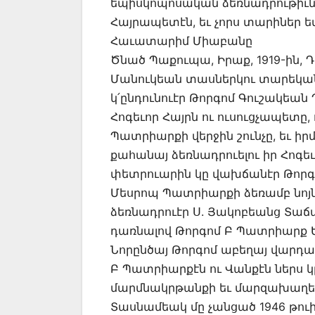
եպիսկոպոսական ձեռնադրութիւն 
Հայրապետէն, եւ չորս տարիներ ետ
Հաւատարիմ Միաբանը
Ծնած Պաքուպա, Իրաք, 1919-ին, Դ
Մանուկեան տասներկու տարեկա
կ՛ընդունուէր Թորգոմ Գուշակեա
Հոգեւոր Հայրն ու ուսուցչապետը,
Պատրիարքի վերջին շունչը, եւ ի
քահանայ ձեռնադրուելու իր Հոգեւ
փետրուարին կը վախճանէր Թորգ
Մեսրոպ Պատրիարքի ձեռամբ նոյն 
ձեռնադրուէր Ս. Յակոբեանց Տաճա
դառնալով Թորգոմ Բ Պատրիարք Ե
Նորընծայ Թորգոմ աբեղայ վարդ
Բ Պատրիարքէն ու Վանքէն ներս կ
մարմնակրթանքի եւ մարզախաղեր
Տասնամեակ մը չանցած 1946 թու