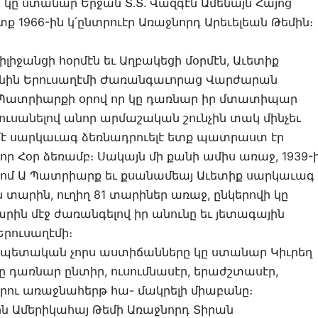
կը ստանար Երջան Տ.Տ. Վազգէն Ամենայն Հայոց
ք 1966-ին կ՛ընտրուէր Առաջնորդ Արեւելեան Թեմին։
իլիջանցի հօրմէն եւ Աղբակեցի մօրմէն, Աւետիք
նին Երուսաղէմի Ժառանգաւորաց Վարժարան
ն Պատրիարքի օրով որ կը դառնար իր մտատիպար
 ուսանելով անոր արմաշական շունչին տակ մինչեւ
րմէ սարկաւագ ձեռնադրուելէ ետք պատրաստ էր
որ Հօր ձեռամբ։ Սակայն մի քանի ամիս առաջ, 1939-
ոմ Ա Պատրիարք եւ քսանամեայ Աւետիք սարկաւագ
տարին, ուղիղ 81 տարիներ առաջ, ընկերովի կը
րին մէջ ժառանգելով իր անունը եւ յետագային
րուսաղէմի։
ապետական չորս աստիճանները կը ստանար Կիւրեղ
ը դառնար ընտիր, ուսումնասէր, երաժշտասէր,
ու առաջնահերթ հա- մակրելի միաբանը։
ին Ամերիկահայ Թեմի Առաջնորդ Տիրան