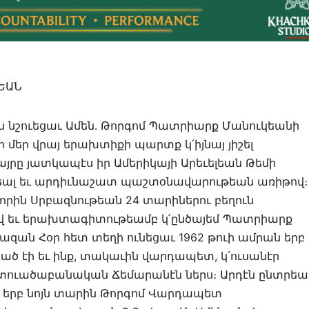
ՆԵԱՆ
ն նշուեցաւ Ամեն. Թորգոմ Պատրիարք Մանուկեանի
 մեր վրայ երախտիքի պարտք կ՛իյնայ յիշել
րը յատկապէս իր Ամերիկայի Արեւելեան Թեմի
րեալ եւ արդիւնաշատ պաշտօնավարութեան առիթով։
որին Սրբազնութեան 24 տարիներու բեղուն
ով եւ երախտագիտութեամբ կ՛ընծայեմ Պատրիարք
ազան Հօր հետ տեղի ունեցաւ 1962 թուի ամրան երբ
ծ էի եւ ինք, տակաւին վարդապետ, կ՛ուսանէր
տուածաբանական Ճեմարանէն ներս։ Արդէն ընտրեա
, երբ նոյն տարին Թորգոմ Վարդապետ