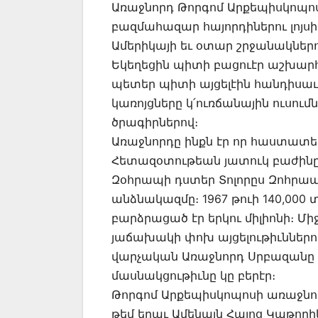
Առաջնորդ Թորգոմ Արքեպիսկոպոս
բազմահազար հայորդիներու լոյսի
Ամերիկայի եւ օտար շրջանակներո
Եկեղեցին պիտի բացուէր աշխար
պետեր պիտի այցելէին հանդիսաւ
կառոյցները կ՛ուռճանային ուսո
ծրագիրներով։
Առաջնորդը ինքն էր որ հաստատ
Հետազօտութեան յատուկ բաժինը
Զօհրապի դստեր Տոլորըս Զոհրա
անձնակազմը։ 1967 թուի 140,00
բարձրացած էր երկու միլիոնի։ 
յաճախակի փոխ այցելութիւններով
վարչական Առաջնորդ Սրբազանը 
մասնակցութիւնը կը բերէր։
Թորգոմ Արքեպիսկոպոսի առաջնո
թեմ եղաւ Ամենայն Հայոց Կաթողի