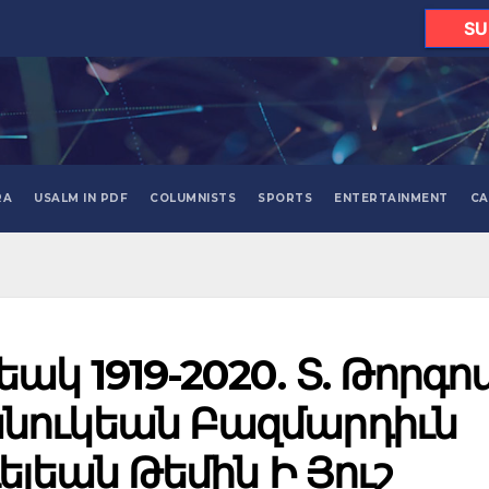
SU
RA
USALM IN PDF
COLUMNISTS
SPORTS
ENTERTAINMENT
CA
կ 1919-2020. Տ. Թորգո
նուկեան Բազմարդիւն
ելեան Թեմին Ի Յուշ