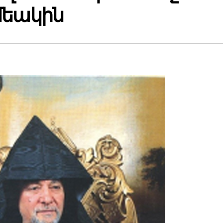
մեակին