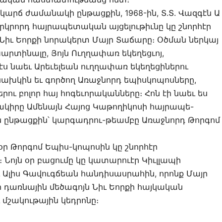
կարճ ժամանակի ընթացքին, 1968-ին, Տ.Տ. Վազգէն Ա
երկրորդ հայրապետական այցելութիւնը կը շնորհէր
 Նիւ Եորքի նորակերտ Մայր Տաճարը։ Օծման ներկայ
արտինալը, Յոյն Ուղղափառ եկեղեցւոյ,
ս նաեւ Արեւելեան ուղղափառ եկեղեցիներու
 նախկին եւ գործող Առաջնորդ եպիսկոպոսները,
րու բոլոր հայ հոգեւորականները։ Հոն էի նաեւ ես
կիրը Ամենայն Հայոց Կաթողիկոսի հայրապե-
նթացքին՝ կարգադրու-թեամբը Առաջնորդ Թորգոմ
օր Թորգոմ Եպիս-կոպոսին կը շնորհէր
Նոյն օր բացումը կը կատարուէր Կիւլլապի
եւ Ալիս Գավուգճեան հանդիսասրահին, որոնք Մայր
դառնային մեծագոյն Նիւ Եորքի հայկական
 մշակութային կեդրոնը։