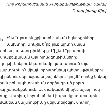
Ողջ Քրիստոնէական Քաղաքակրթութեան Համար
Պատրիարք Քիրի
Ինչո՞ւ լուռ են քրիստոնէական եկեղեցիները
անխտիր: Մինչեւ ե՞րբ լուռ պիտի մնան
ոնեայ պետութիւնները: Միչեւ ե՞րբ պիտի
ահաբեկչական այս ոտնձգութիւնները:
գութիւններու նկատմամբ կատարուած այս
րտուին ո՛չ միայն քրիստոնեայ պետու-թիւններու
րկիրներու մեր իսլամ եղբայրներու կողմէ՝ որոնք երկա
եան բռնապետութեան գործադրած բիրտ
արչարանքներուն: Եւ տակաւին մինչեւ այսօր իսկ
րաք, Սուրիա, Լիբանան եւ Լիպիա կը տառապին
մանեան կայսրութիւնը վերստեղծելու միտող