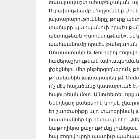
ծաւալապաշտ ահաբեկչական, այ
Ուրախութեամբ կ՚ողջունենք Մոսկ
յայտարարութիւնները, թուրք պետ
տաճարը պահպանուի որպէս թանգ
պետութեան «խոհեմութեան», եւ կ
պահպանումը որպէս թանգարան 
Ռուսաստանի եւ Թուրքիոյ ժողովո
համերաշխութեան ամրապնդման: 
յիշեցնելու մեր ընթերցողներուն, 
թուականին յայտարարեց թէ Օսմա
ո՚չ մէկ հալածանք կատարուած է, 
հայութեան մօտ: Այնուհետեւ որ
Եկեղեցւոյ բանբերին կողմէ, չկար
էր շարժառիթը այդ տարօրինակ 
նպատակներ կը հետապնդէր: Ամենա
կաթողիկոս քաջութիւնը չունեցաւ ի
հայ ժողովուրդի պատիւը պահպան