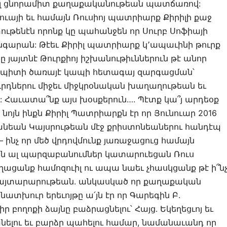
լ ցնորամիտ քաղաքականութեան պատճառով:
ուայի եւ համայն Ռուսիոյ պատրիարք Քիրիլի քաջ
ութենէն որոնք կը պահանջեն որ Սուրբ Սոֆիայի
արան: Թէեւ Քիրիլ պատրիարք կ՚ապաւինի թուրք
ը յայտնէ Թուրքիոյ իշխանութիւններուն թէ անոր
պիտի ծառայէ կապի հետագայ զարգացման՝
ւրդներու միջեւ միջկրօնական խաղաղութեան եւ
Հաւատա՞նք այս խօսքերուն…. Պէտք կա՞յ արդեօք
թէ նոյն ինքն Քիրիլ Պատրիարքն էր որ Յունուար 2016
նեան Կայսրութեան մէջ քրիստոնեաներու հանդէպ
– ինչ որ մեծ վրդովմունք յառաջացուց համայն
քան ալ պարզաբանումներ կատարուեցան Ռուս
ողացանք համոզուիլ ու ապա նաեւ չհասկցանք թէ ի՞ն
յայտարարութեան. անկասկած որ քաղաքական
տխուր երեւոյթը ա՛յն էր որ Գարեգին Բ.
ր բողոքի ձայնը բաձրացնելու՝ Հայց. Եկեղեցւոյ եւ
ելու եւ բարձր պահելու համար, նամանաւանդ որ