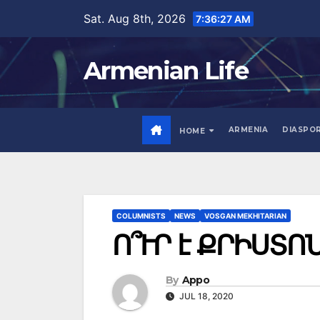
Skip
Sat. Aug 8th, 2026
7:36:29 AM
to
content
Armenian Life
ARMENIA
DIASPO
HOME
COLUMNISTS
NEWS
VOSGAN MEKHITARIAN
Ո՞ՒՐ է ՔՐԻՍՏ
By
Appo
JUL 18, 2020