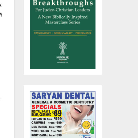
.
լ
ր