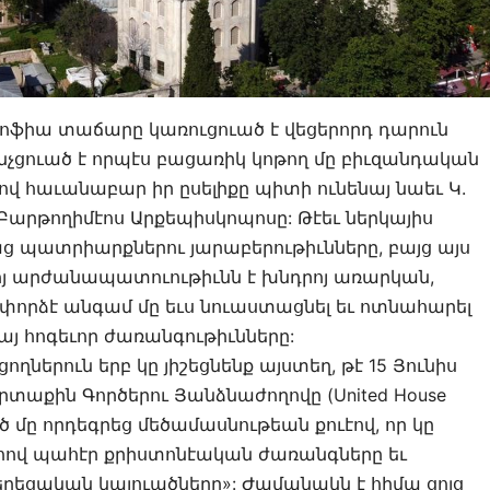
Սոֆիա տաճարը կառուցուած է վեցերորդ դարուն
անչցուած է որպէս բացառիկ կոթող մը բիւզանդական
 հաւանաբար իր ըսելիքը պիտի ունենայ նաեւ Կ.
Բարթողիմէոս Արքեպիսկոպոսը: Թէեւ ներկայիս
նաց պատրիարքներու յարաբերութիւնները, բայց այս
յ արժանապատուութիւնն է խնդրոյ առարկան,
 փորձէ անգամ մը եւս նուաստացնել եւ ոտնահարել
յ հոգեւոր ժառանգութիւնները:
ղներուն երբ կը յիշեցնենք այստեղ, թէ 15 Յունիս
րտաքին Գործերու Յանձնաժողովը (United House
գիծ մը որդեգրեց մեծամասնութեան քուէով, որ կը
հով պահէր քրիստոնէական ժառանգները եւ
ղեցական կալուածները»: Ժամանակն է հիմա ցոյց