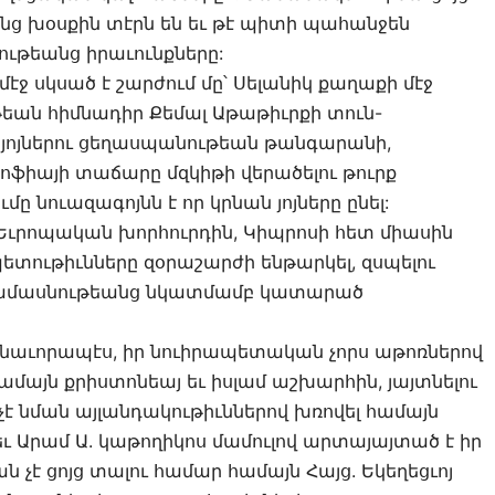
նց խօսքին տէրն են եւ թէ պիտի պահանջեն
ութեանց իրաւունքները:
մէջ սկսած է շարժում մը՝ Սելանիկ քաղաքի մէջ
եան հիմնադիր Քեմալ Աթաթիւրքի տուն-
 յոյներու ցեղասպանութեան թանգարանի,
Սոֆիայի տաճարը մզկիթի վերածելու թուրք
մը նուազագոյնն է որ կրնան յոյները ընել:
Եւրոպական խորհուրդին, Կիպրոսի հետ միասին
ետութիւնները զօրաշարժի ենթարկել, զսպելու
րամասնութեանց նկատմամբ կատարած
սնաւորապէս, իր նուիրապետական չորս աթոռներով
ամայն քրիստոնեայ եւ իսլամ աշխարհին, յայտնելու
չէ նման այլանդակութիւններով խռովել համայն
եւ Արամ Ա. կաթողիկոս մամուլով արտայայտած է իր
ն չէ ցոյց տալու համար համայն Հայց. Եկեղեցւոյ