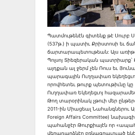
Պատմութենէն գիտենք թէ Սուրբ 
(537թ.) ի պատիւ Քրիստոսի եւ ճ
ճարտարապետութեան: Այս առիթով
Պոլսոյ Տիեզերական պատրիարք՝ 
այդքան ալ ջերմ չեն Ռուս եւ Յու
պարագային Ուղղափառ եկեղեցւո
որովհետեւ թուրք պետութիւնը կը
Ուղղափառ Եկեղեցւոյ հազարամեա
Թող տարօրինակ չթուի մեր ընթերցո
2011-ին Միացեալ Նահանգներու Ա
Foreign Affairs Committee) նախա
պահանջէր Թուրքիայէն որ «ապա
վերադարձնէր բռնագրաւուած եկե