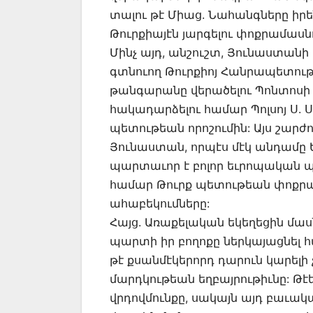
տալու թէ Միաց. Նահանգները իրե
Թուրքիայէն յարգելու փոքրամասն
Մինչ այդ, անշուշտ, Յունաստանի 
գտնուող Թուրքիոյ Հանրապետութ
թանգարանը վերածելու Պոնտոսի
հակադարձելու համար Պոլսոյ Ս. 
պետութեան որոշումին: Այս շարժու
Յունաստան, որպէս մէկ անդամը 
պարտաւոր է բոլոր եւրոպական պ
համար Թուրք պետութեան փոք
ահաբեկումները:
Հայց. Առաքելական եկեղեցին մա
պարտի իր բողոքը ներկայացնել հ
թէ քսանմէկերորդ դարուն կարելի 
մարդկութեան եղբայրութիւնը: Թէ
վրդովմունքը, սակայն այդ բաւակա