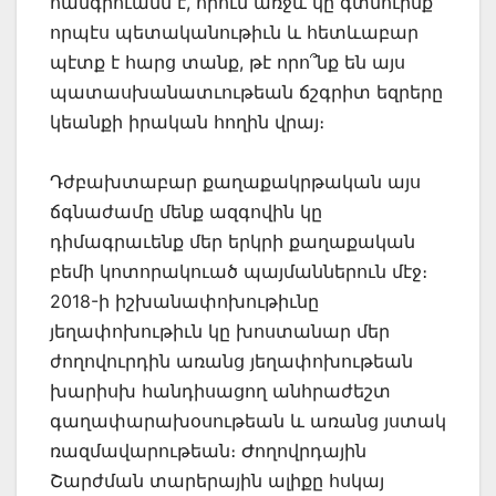
հանգրուանն է, որուն առջև կը գտնուինք
որպէս պետականութիւն և հետևաբար
պէտք է հարց տանք, թէ որո՞նք են այս
պատասխանատւութեան ճշգրիտ եզրերը
կեանքի իրական հողին վրայ։
Դժբախտաբար քաղաքակրթական այս
ճգնաժամը մենք ազգովին կը
դիմագրաւենք մեր երկրի քաղաքական
բեմի կոտորակուած պայմաններուն մէջ։
2018-ի իշխանափոխութիւնը
յեղափոխութիւն կը խոստանար մեր
ժողովուրդին առանց յեղափոխութեան
խարիսխ հանդիսացող անհրաժեշտ
գաղափարախօսութեան և առանց յստակ
ռազմավարութեան։ Ժողովրդային
Շարժման տարերային ալիքը հսկայ