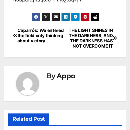
Post
Caparrós: We entered
THE LIGHT SHINES IN
the field only thinking
THE DARKNESS, AND
navigation
about victory
THE DARKNESS HAS
NOT OVERCOME IT
By
Appo
Related Post