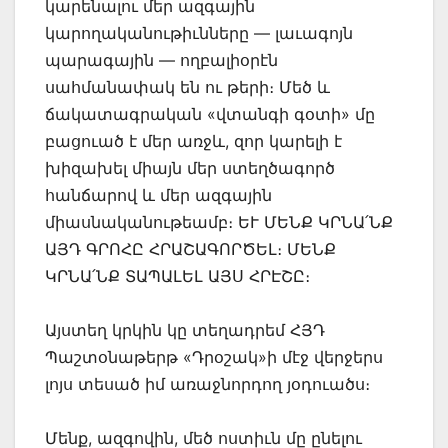
կարենալու մեր ազգային
կարողականութիւնները — լաւագոյն
պարագային — ողբալիօրէն
սահմանափակ են ու թերի։ Մեծ և
ճակատագրական «վտանգի գօտի» մը
բացուած է մեր առջև, զոր կարելի է
խիզախել միայն մեր ստեղծագործ
հանճարով և մեր ազգային
միասնականութեամբ։ ԵՒ ՄԵՆՔ ԿՐՆԱ՛ՆՔ
ԱՅԴ ԳՐՈՀԸ ՀՐԱՇԱԳՈՐԾԵԼ։ ՄԵՆՔ
ԿՐՆԱ՛ՆՔ ՏԱՊԱԼԵԼ ԱՅՍ ՀՐԷՇԸ։
Այստեղ կրկին կը տեղադրեմ ՀՅԴ
Պաշտօնաթերթ «Դրօշակ»ի մէջ վերջերս
լոյս տեսած իմ առաջնորդող յօդուածս։
Մենք, ազգովին, մեծ ոստիւն մը ընելու