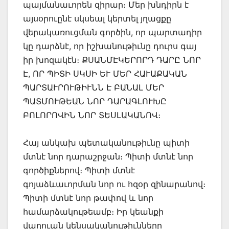
պայմանաւորեն զիրար։ Մեր խնդիրն է
այսօրուընէ սկսեալ կերտել յղացքը
վերակառուցման գործին, որ պարտադիր
կը դարձնէ, որ իշխանութիւնը դուրս գայ
իր խոզակէն։ ՔՍԱՆՄԷԿԵՐՈՐԴ ԴԱՐԸ ՆՈՐ
Է, ՈՐ ՊԻՏԻ ՍԿՍԻ ԵՒ ՄԵՐ ՀԱՒԱՔԱԿԱՆ
ՊԱՐՏԱՒՐՈՒԹԻՒՆՆ Է ԲԱՆԱԼ ՄԵՐ
ՊԱՏՄՈՒԹԵԱՆ ՆՈՐ ԴԱՐԱԳԼՈՒԽԸ
ԲՈԼՈՐՈՎԻՆ ՆՈՐ ՏԵՍԼԱԿԱՆՈՎ։
Հայ անկախ պետականութիւնը պիտի
մտնէ նոր դարաշրջան։ Պիտի մտնէ նոր
գործիքներով։ Պիտի մտնէ
գոյաձևաւորման նոր ու հզօր զինարանով։
Պիտի մտնէ նոր թափով և նոր
համարձակութեամբ։ Իր կեանքի
վաղուան կենսականութիւնները