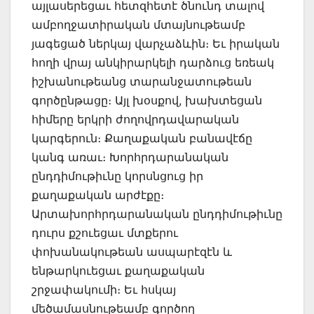
այլասերեցաւ հետզհետէ ծնունդ տալով
ամբողջատիրական մտայնութեամբ
յագեցած ներկայ վարչաձևին։ Եւ իրական
հողի վրայ անկիրարկելի դարձուց եռեակ
իշխանութեանց տարանջատութեան
գործընթացը։ Այլ խօսքով, խախտեցան
հիմերը երկրի ժողովրդավարական
կարգերուն։ Քաղաքական բանավէճը
կանգ առաւ։ Խորհրդարանական
ընդդիմութիւնը կորսնցուց իր
քաղաքական արժէքը։
Արտախորհրդարանական ընդդիմութիւնը
դուրս քշուեցաւ մտքերու
փոխանակութեան ասպարէզէն և
ենթարկուեցաւ քաղաքական
շրջափակումի։ Եւ հսկայ
մեծամասնութեամբ գործող