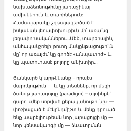
նախաձեռնութիւնը յառաջիկայ
ամիսներուն և տարիներուն։
Համավարակը շղթայազերծած է
իսկական յեղափոխութիւն մը՝ առա՛նց
յեղափոխականներու…Մեծ, տարերային,
անհակակշռելի թուող մակընթացութի՛ւն
մը՝ որ առայժմ կը գործէ «անպատիժ» և
կը պատուհասէ բոլորը անխտիր…
Յանկարծ կ՚արթննանք – որպէս
մարդկութիւն — և կը տեսնենք, որ մեզի
ծանօթ յարացոյցը (paradigm) – այսինքն՝
ցարդ «մեր սորված քերականութիւնը» —
փոշիացած է մէկընդմիշտ և մենք դրուած
ենք ապրելիութեան նոր յարացոյցի մը —
նոր կենսակարգի մը — ձևաւորման