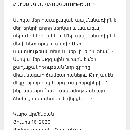
ՀԱՒԱՔԱԿԱՆ ՎՃՌԱԿԱՄՈՒԹԵԱՄԲ։
Ասիկա մեր հաւաքական պայմանագիրն է
մեր երկրի բոլոր ներկայ և ապագայ
սերունդներուն հետ։ Մեր պայմանագիրն է
մեզի հետ որպէս ազգի։ Մեր
պատմութեան հետ և մեր լինելիութեա՛ն։
Ասիկա մեր ազգային ուխտն է մեր
քաղաքակրթութեան նոր գրոհը
միասնաբար ճամբայ հանելու։ Թող ամէն
մէկը այսօր իսկ հարց տայ ինքզինքին ՝
ինք պատրա՞ստ է պատմութեան այս
ձեռնոցը ասպետօրէն վերցնելու։
Կարօ Արմենեան
Յունիս 16, 2020
(Խմբագրական «Դրօշակ»ի)