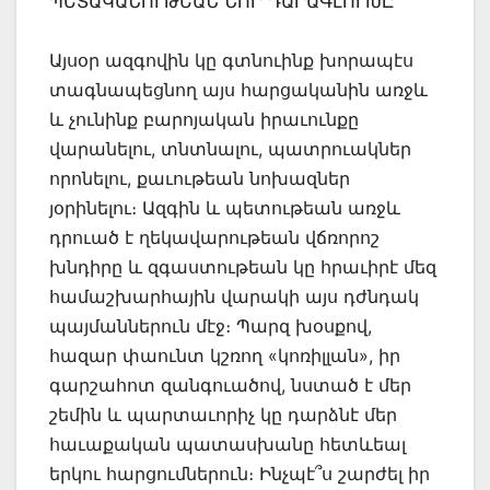
ՊԵՏԱԿԱՆՈՒԹԵԱՆ ՆՈՐ ԴԱՐԱԳԼՈՒԽԸ
Այսօր ազգովին կը գտնուինք խորապէս
տագնապեցնող այս հարցականին առջև
և չունինք բարոյական իրաւունքը
վարանելու, տնտնալու, պատրուակներ
որոնելու, քաւութեան նոխազներ
յօրինելու։ Ազգին և պետութեան առջև
դրուած է ղեկավարութեան վճռորոշ
խնդիրը և զգաստութեան կը հրաւիրէ մեզ
համաշխարհային վարակի այս դժնդակ
պայմաններուն մէջ։ Պարզ խօսքով,
հազար փաունտ կշռող «կոռիլլան», իր
գարշահոտ զանգուածով, նստած է մեր
շեմին և պարտաւորիչ կը դարձնէ մեր
հաւաքական պատասխանը հետևեալ
երկու հարցումներուն։ Ինչպէ՞ս շարժել իր