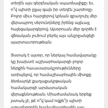
տեղէն այս գերբնական սպառնալիքը։ Եւ
ո՞վ պիտի ըլլայ զայն իր տեղէն շարժողը։
Բոլոր միւս հարցերով կրնան զբաղուիլ մեր
վերապրող սերունդները իրենց այլևայլ
հայեցակարգերով։ Այսօրուան մեր գործն է
վճռական լուծում բերել այս անշրջանցելի
պարտաւորութեան։
Յստակ է այսօր, որ ներկայ համավարակը
կը խախտէ աշխարհակարգի բոլոր
ներքին հաւասարակշռութիւնները
ստիպելով, որ համաշխարհային միտքը
ձեռնարկէ քաղաքակրթական
համակարգի արմատական
վերաքննութեան։ Միաժամանակ երբեք
յստակ չէ, թէ ո՞վ կամ ովքե՞ր պիտի
առաջնորդեն համաշխարհային այս