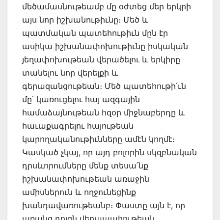
մեծամասնութեամբ մը օժտեց մեր երկրի
այս նոր իշխանութիւնը։ Մեծ և
պատմական պատեհութիւն մըն էր
ասիկա իշխանափոխութիւնը իսկական
յեղափոխութեան վերածելու և երկիրը
տանելու նոր վերելքի և
գերազանցութեան։ Մեծ պատեհութի՛ւն
մը՝ կառուցելու հայ ազգային
համաձայնութեան հզօր միջնաբերդը և
հաւաքագրելու հայութեան
կարողականութիւնները ամէն կողմէ։
Կասկած չկայ, որ այդ բոլորին սկզբնական
դրսևորումները մենք տեսա՛նք
իշխանափոխութեան առաջին
ամիսներուն և ողջունեցինք
խանդավառութեանբ։ Փաստը այն է, որ
առանց դոյզն վերապահութեան