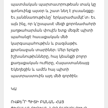
պատմական պարտաւորութեան տակ կը
գտնուինք այսօր և շատ նեղ է լուսանցքը։
Եւ յանձնառութիւնը՝ երկարաժամկէ՛տ։ Եւ
այն ինչ, որ կ՚ըսպասէ մեզի քորոնաժահրի
յաղթահարման փուլէն ետք մեզմէ պիտի
պահանջէ հաւաքական մեծ
կարգապահութիւն և բազմաթիւ
քրտնաջան տարիներ։ Մեր երկրի
իշխանութիւնները, հայ կեանքի բոլոր
քաղաքական ուժերը, Հայաստանեայց
Եկեղեցին և ամէն հայ պիտի
պատրաստուին այդ մեծ գործին։
ԿԱ
ՈՎՔԵ՞Ր ՊԻՏԻ ԲԱՆԱՆ ՀԱՅ