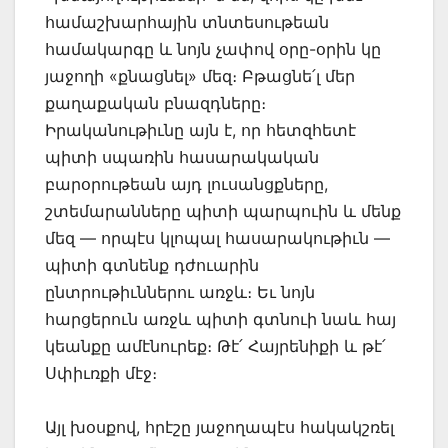
համաշխարհային տնտեսութեան
համակարգը և նոյն չափով օրը-օրին կը
յաջողի «քնացնել» մեզ։ Բթացնե՛լ մեր
քաղաքական բնազդները։
Իրականութիւնը այն է, որ հետզհետէ
պիտի սպառին հասարակական
բարօրութեան այդ լուսանցքները,
շտեմարանները պիտի պարպուին և մենք
մեզ — որպէս կլոպալ հասարակութիւն —
պիտի գտնենք դժուարին
ընտրութիւններու առջև։ Եւ նոյն
հարցերուն առջև պիտի գտնուի նաև հայ
կեանքը ամէնուրեք։ Թէ՛ Հայրենիքի և թէ՛
Սփիւռքի մէջ։
Այլ խօսքով, հրէշը յաջողապէս հակակշռել