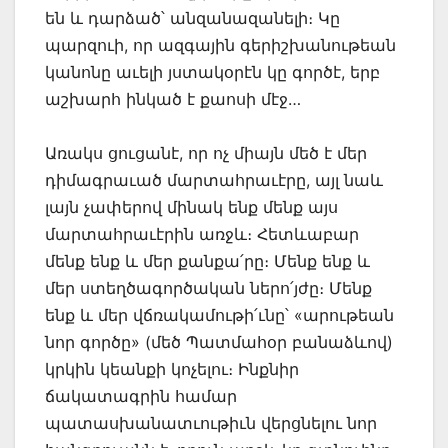
են և դարձած՝ անզանազանելի։ Կը
պարզուի, որ ազգային գերիշխանութեան
կանոնը աւելի յստակօրէն կը գործէ, երբ
աշխարհ ինկած է քաոսի մէջ…
Առակս ցուցանէ, որ ոչ միայն մեծ է մեր
դիմագրաւած մարտահրաւէրը, այլ նաև
լայն չափերով մինակ ենք մենք այս
մարտահրաւէրին առջև։ Հետևաբար
մենք ենք և մեր քանքա՛րը։ Մենք ենք և
մեր ստեղծագործական ներո՛յժը։ Մենք
ենք և մեր վճռակամութի՛ւնը՝ «արութեան
նոր գործը» (մեծ Պատմահօր բանաձևով)
կրկին կեանքի կոչելու։ Ինքնիր
ճակատագրին համար
պատասխանատւութիւն վերցնելու նոր