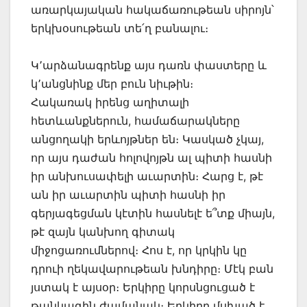
առարկայական հակաճառութեան սիրոյն՝
երկխօսութեան տե՛ղ բանալու։
Կ՚արձանագրենք այս դառն փաստերը և
կ՚անցնինք մեր բուն նիւթին։
Հակառակ իրենց աղիտալի
հետևանքներուն, համաճարակները
անցողակի երևոյթներ են։ Կասկած չկայ,
որ այս դաժան հոլովոյթն ալ պիտի հասնի
իր անխուսափելի աւարտին։ Հարց է, թէ
ան իր աւարտին պիտի հասնի իր
գերյագեցման կէտին հասնելէ ե՞տք միայն,
թէ զայն կանխող գիտակ
միջոցառումներով։ Հոս է, որ կրկին կը
դրուի ղեկավարութեան խնդիրը։ Մէկ բան
յստակ է այսօր։ Երկիրը կորսնցուցած է
թանկագին ժամանակ։ Երկիրը մսխած է