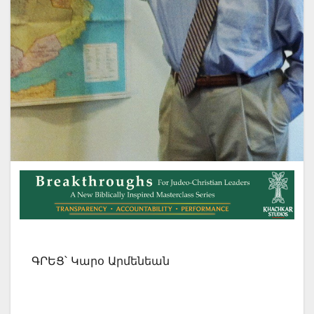
ԳՐԵՑ՝ Կարօ Արմենեան