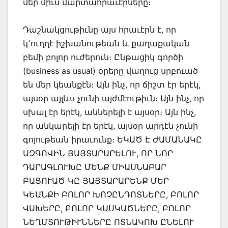
մեր միւս մարտահրաւէրները։
Դաշնակցութիւնը այս հրաւէրն է, որ
կ՚ուղղէ իշխանութեան և քաղաքական
բեմի բոլոր ուժերուն։ Ընթացիկ գործի
(business as usual) օրերը վաղուց սրբուած
են մեր կեանքէն։ Այն ինչ, որ ճիշտ էր երէկ,
այսօր այլևս չունի այժմէութիւն։ Այն ինչ, որ
սխալ էր երէկ, աններելի է այսօր։ Այն ինչ,
որ անկարելի էր երէկ, այսօր արդէն չունի
գոյութեան իրաւունք։ ԵԿԱԾ Է ԺԱՄԱՆԱԿԸ
ԱԶԳՈՎԻՆ ՅԱՅՏԱՐԱՐԵԼՈՒ, ՈՐ ՆՈՐ
ԴԱՐԱԳԼՈՒԽԸ ՄԵՆՔ ՄԻԱՍՆԱԲԱՐ
ԲԱՑՈՒԱԾ ԿԸ ՅԱՅՏԱՐԱՐԵՆՔ ՄԵՐ
ԿԵԱՆՔԻ ԲՈԼՈՐ ԽՈՉԸՆԴՈՏՆԵՐԸ, ԲՈԼՈՐ
ՎԱԽԵՐԸ, ԲՈԼՈՐ ԿԱՍԿԱԾՆԵՐԸ, ԲՈԼՈՐ
ՆԵՂՄՏՈՒԹԻՒՆՆԵՐԸ ՈՏՆԱԿՈԽ ԸՆԵԼՈՒ