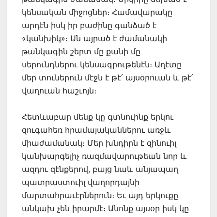
կենսական միջոցներ։ Համավարակը
արդէն իսկ իր բաժինը գանձած է
«կանխիկ»։ Ան այրած է ժամանակի
թանկագին շերտ մը քանի մը
սերունդներու կենսագրութենէն։ Աղէտը
մեր տուներուն մէջն է թէ՛ այսօրուան և թէ՛
վաղուան հաշւոյն։
Հետևաբար մենք կը գտնուինք երկու
զուգահեռ հրամայականներու առջև
միաժամանակ։ Մեր խնդիրն է զինուիլ
կանխարգելիչ ռազմավարութեան նոր և
ազդու զէնքերով, բայց նաև անյապաղ
պատրաստուիլ վաղորդայնի
մարտահրաւէրներուն։ Եւ այդ երկուքը
անկախ չեն իրարմէ։ Անոնք այսօր իսկ կը