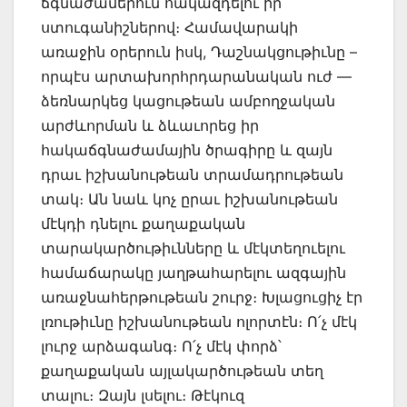
ճգնաժամերուն հակազդելու իր
ստուգանիշներով։ Համավարակի
առաջին օրերուն իսկ, Դաշնակցութիւնը –
որպէս արտախորհրդարանական ուժ —
ձեռնարկեց կացութեան ամբողջական
արժևորման և ձևաւորեց իր
հակաճգնաժամային ծրագիրը և զայն
դրաւ իշխանութեան տրամադրութեան
տակ։ Ան նաև կոչ ըրաւ իշխանութեան
մէկդի դնելու քաղաքական
տարակարծութիւնները և մէկտեղուելու
համաճարակը յաղթահարելու ազգային
առաջնահերթութեան շուրջ։ Խլացուցիչ էր
լռութիւնը իշխանութեան ոլորտէն։ Ո՛չ մէկ
լուրջ արձագանգ։ Ո՛չ մէկ փորձ՝
քաղաքական այլակարծութեան տեղ
տալու։ Զայն լսելու։ Թէկուզ