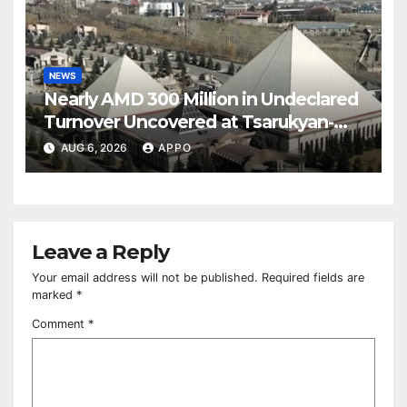
NEWS
Nearly AMD 300 Million in Undeclared
Turnover Uncovered at Tsarukyan-
Owned Entertainment Center
AUG 6, 2026
APPO
Leave a Reply
Your email address will not be published.
Required fields are
marked
*
Comment
*