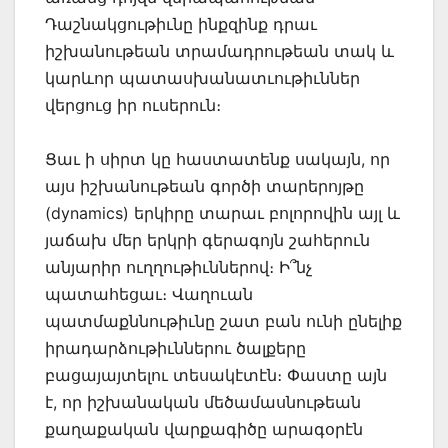
Դաշնակցութիւնը ինքզինք դրաւ
իշխանութեան տրամադրութեան տակ և
կարևոր պատասխանատւութիւններ
վերցուց իր ուսերուն։
Ցաւ ի սիրտ կը հաստատենք սակայն, որ
այս իշխանութեան գործի տարերոյթը
(dynamics) երկիրը տարաւ բոլորովին այլ և
յաճախ մեր երկրի գերագոյն շահերուն
անյարիր ուղղութիւններով։ Ի՞նչ
պատահեցաւ։ Վաղուան
պատմաքննութիւնը շատ բան ունի ընելիք
իրադարձութիւններու ծալքերը
բացայայտելու տեսակէտէն։ Փաստը այն
է, որ իշխանական մեծամասնութեան
քաղաքական վարքագիծը արագօրէն