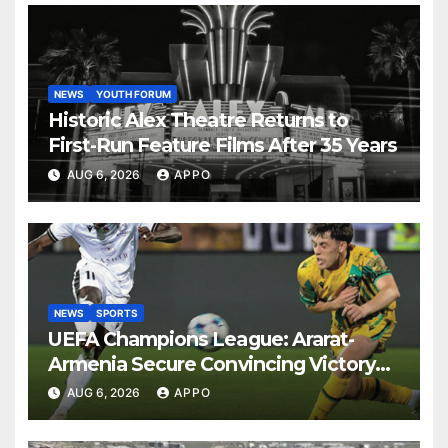
NEWS
YOUTH FORUM
Historic Alex Theatre Returns to
First-Run Feature Films After 35 Years
AUG 6, 2026
APPO
NEWS
SPORTS
UEFA Champions League: Ararat-
Armenia Secure Convincing Victory
Over Shamrock Rovers 2-0
AUG 6, 2026
APPO