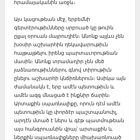
հրամայականին առջև։
Այս կացութեան մէջ, երբեմնի
գերտէրութիւնները սրբուած կը թուին
ըլլալ օրուան մայրուղիէն։ Անոնք այլևս չեն
խօսիր աշխարհին ղեկավարութիւն
հայթայթելու իրենց պարտաւորութեան
մասին։ Անոնք տրամադիր չեն մեծ
յաձնառութիւններու գնով տիրութիւն
ընելու աշխարհի կնճիռներուն։ Ասիկա այն
ժամանակն է, երբ ամէն պետութիւն և
ամէն ազգ մնացած է ինքնիր ճարին։
Արտաքին սպառնալիքը, որուն դէմ ամէն
պետութիւն կը փորձէր պաշտպանուիլ,
արդէն մտած է ներս և գէթ պատմութեան
այս հանգրուանին վրայ՝ արտաքին և
ներքին սպառնալիքները միախառնուած