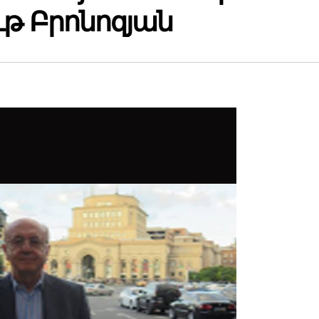
ւթ Բրոնոզյան