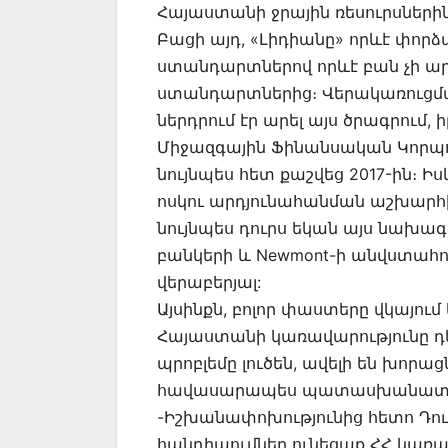
Հայաստանի ջրային ռեսուրսներին
Բացի այդ, «Լիդիանը» որևէ փորձա
ստանդարտներով որևէ բան չի ար
ստանդարտներից։ Վերակառուցմա
ներդրում էր արել այս ծրագրում,
Միջազգային Ֆինանսական Կորպորա
նույնպես հետ քաշվեց 2017-ին։ Իս
ոսկու արդյունահանման աշխարհի
նույնպես դուրս եկան այս նախագծ
բանկերի և Newmont-ի անվստահո
վերաբերյալ:
Այսինքն, բոլոր փաստերը վկայում 
Հայաստանի կառավարությունը դե
պրոբլեմը լուծեն, ավելի են խորա
հավասարապես պատասխանատու ե
-Իշխանափոխությունից հետո Դու
հանդիպումներ ունեցաք ՀՀ կառավ