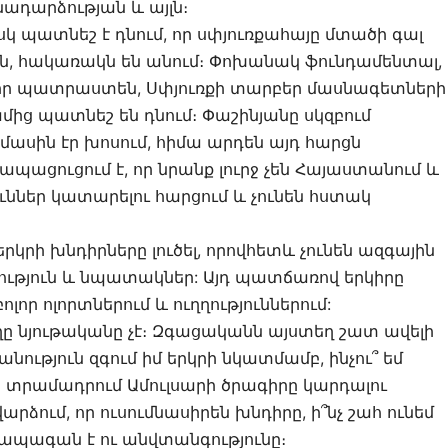
ադարձության և այլն։
սկ պատնեշ է դնում, որ սփյուռքահայը մտածի գալ
, հակառակն են անում։ Փոխանակ ֆունդամենտալ,
գիր պատրաստեն, Սփյուռքի տարբեր մասնագետների
ց պատնեշ են դնում։ Փաշինյանը սկզբում
ասին էր խոսում, հիմա արդեն այդ հարցն
ապացուցում է, որ նրանք լուրջ չեն Հայաստանում և
ններ կատարելու հարցում և չունեն հստակ
 երկրի խնդիրները լուծել, որովհետև չունեն ազգային
ւթյուն և նպատակներ: Այդ պատճառով երկիրը
լոր ոլորտներում և ուղղություններում:
ը նյութականը չէ։ Զգացականն այստեղ շատ ավելի
նություն զգում իմ երկրի նկատմամբ, ինչու՞ եմ
 տրամադրում Ամուլսարի ծրագիրը կարդալու
արձում, որ ուսումնասիրեն խնդիրը, ի՞նչ շահ ունեմ
ի ապագան է ու անվտանգությունը։