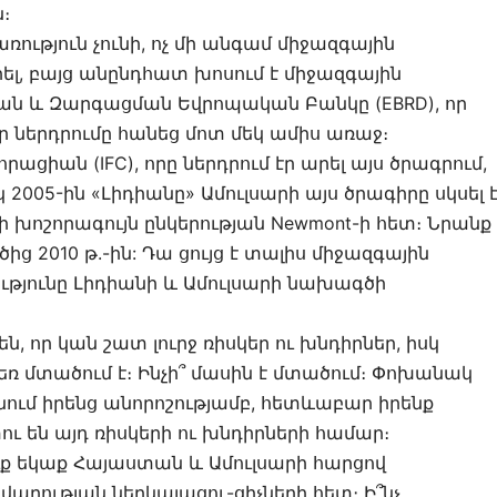
։
ռություն չունի, ոչ մի անգամ միջազգային
ել, բայց անընդհատ խոսում է միջազգային
ն և Զարգացման Եվրոպական Բանկը (EBRD), որ
 իր ներդրումը հանեց մոտ մեկ ամիս առաջ։
ցիան (IFC), որը ներդրում էր արել այս ծրագրում,
կ 2005-ին «Լիդիանը» Ամուլսարի այս ծրագիրը սկսել 
 խոշորագույն ընկերության Newmont-ի հետ։ Նրանք
ից 2010 թ.-ին: Դա ցույց է տալիս միջազգային
ւթյունը Լիդիանի և Ամուլսարի նախագծի
են, որ կան շատ լուրջ ռիսկեր ու խնդիրներ, իսկ
ռ մտածում է։ Ինչի՞ մասին է մտածում։ Փոխանակ
ցնում իրենց անորոշությամբ, հետևաբար իրենք
ն այդ ռիսկերի ու խնդիրների համար։
ք եկաք Հայաստան և Ամուլսարի հարցով
արության ներկայացու-ցիչների հետ։ Ի՞նչ