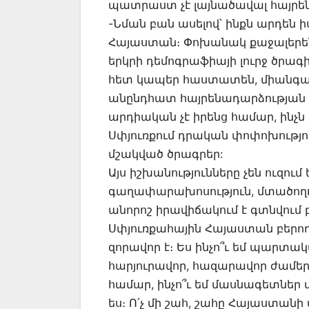
պատրաստ չէ լայնածավալ հայրեն
-Նման բան ասելով՝ ինքն արդեն ի
Հայաստան։ Փոխանակ քաջալերեն
երկրի դեմոգրաֆիայի լուրջ ծրա
հետ կապեր հաստատեն, միանգամի
անընդհատ հայրենադարձության մ
արդիական չէ իրենց համար, ինչն 
Սփյուռքում դրական փոփոխությու
մշակված ծրագրեր:
Այս իշխանությունները չեն ուզում
գաղափարախոսություն, մտածողո
անորոշ իրավիճակում է գտնվում բո
Սփյուռքահային Հայաստան բերող
զորավոր է։ Ես ինչո՞ւ եմ պարտակա
հարյուրավոր, հազարավոր ժամեր
համար, ինչո՞ւ եմ մասնագետներ վ
ես։ Ո՛չ մի շահ, շահը Հայաստան