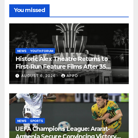
You missed
NEWS
YOUTH FORUM
Historic Alex Theatre Returns to
First-Run Feature Films After 35
Years
AUGUST 6, 2026
APPO
NEWS
SPORTS
UEFA Champions League: Ararat-
Armenia Secure Convincing Victory