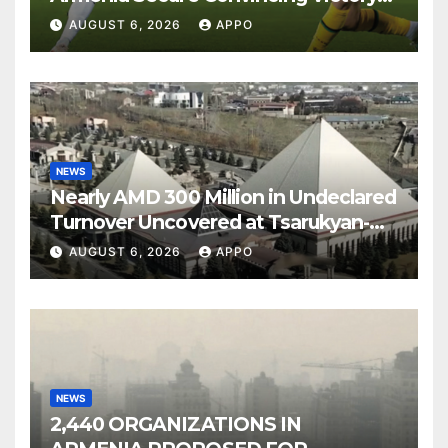
Over Shamrock Rovers 2-0
AUGUST 6, 2026
APPO
NEWS
Nearly AMD 300 Million in Undeclared
Turnover Uncovered at Tsarukyan-
Owned Entertainment Center
AUGUST 6, 2026
APPO
NEWS
2,440 ORGANIZATIONS IN