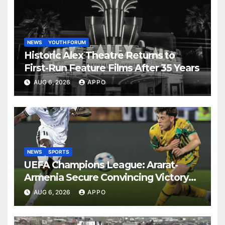
NEWS
YOUTH FORUM
Historic Alex Theatre Returns to
First-Run Feature Films After 35 Years
AUG 6, 2026
APPO
NEWS
SPORTS
UEFA Champions League: Ararat-
Armenia Secure Convincing Victory
Over Shamrock Rovers 2-0
AUG 6, 2026
APPO