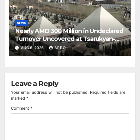
NEWS
Nearly AMD 300 Million in Undeclared
Turnover Uncovered at Tsarukyan-
Owned Entertainment Center
AUG 6, 2026
APPO
Leave a Reply
Your email address will not be published.
Required fields are
marked
*
Comment
*