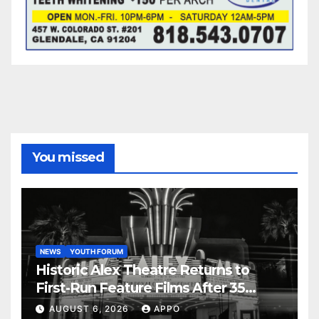
You missed
NEWS
YOUTH FORUM
Historic Alex Theatre Returns to
First-Run Feature Films After 35
Years
AUGUST 6, 2026
APPO