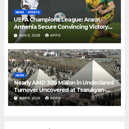
NEWS
SPORTS
UEFA Champions League: Ararat-
Armenia Secure Convincing Victory
Over Shamrock Rovers 2-0
AUG 6, 2026
APPO
NEWS
Nearly AMD 300 Million in Undeclared
Turnover Uncovered at Tsarukyan-
Owned Entertainment Center
AUG 6, 2026
APPO