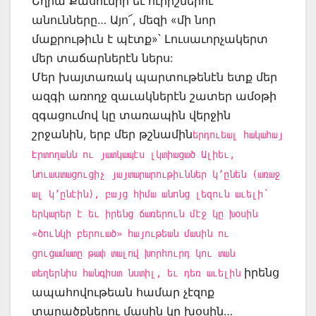
Եղիա Քասունիի եւ ուրիշներու
անունները… Այո՜, մեզի «մի նոր
մաքրութիւն է պէտք»՝ Լուսաւորչակերտ
մեր տաճարներէն ներս:
Մեր խայտառակ պարտութենէն ետք մեր
ազգի առողջ զաւակներէն շատեր ամօթի
զգացումով կը տառապին վերջին
շրջանին, երբ մեր թշնամին
երդուեալ հակահայ
Էրտողանն ու յատկապէս լկտիացած Ալիեւ,
նուաստացուցիչ յայտարարութիւններ կ’ընեն (առաջ
ալ կ’ընէին), բայց հիմա անոնց լեզուն աւելի՝
երկարեր է եւ իրենց ճառերուն մէջ կը խօսին
«ծունկի բերուած» հայութեան մասին ու
ցուցամատը թափ տալով խորհուրդ կու տան
իրենց
տեղերնիս հանգիստ նստիլ, եւ դեռ աւելին
ապահովութեան համար չէզոք
տարածքներու մասին կը խօսին…