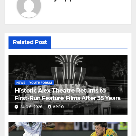
Related Post
NEWS
YOUTH FORUM
Historic Alex Theatre Returns to
First-Run Feature Films After 35 Years
AUG 6, 2026
APPO