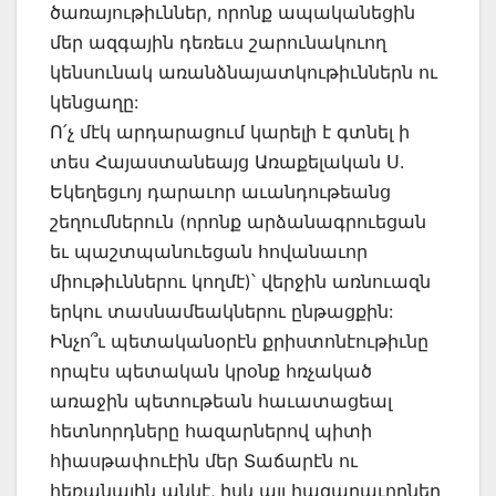
ծառայութիւններ, որոնք ապականեցին
մեր ազգային դեռեւս շարունակուող
կենսունակ առանձնայատկութիւններն ու
կենցաղը:
Ո՛չ մէկ արդարացում կարելի է գտնել ի
տես Հայաստանեայց Առաքելական Ս.
Եկեղեցւոյ դարաւոր աւանդութեանց
շեղումներուն (որոնք արձանագրուեցան
եւ պաշտպանուեցան հովանաւոր
միութիւններու կողմէ)՝ վերջին առնուազն
երկու տասնամեակներու ընթացքին:
Ինչո՞ւ պետականօրէն քրիստոնէութիւնը
որպէս պետական կրօնք հռչակած
առաջին պետութեան հաւատացեալ
հետնորդները հազարներով պիտի
հիասթափուէին մեր Տաճարէն ու
հեռանային անկէ, իսկ այլ հազարաւորներ