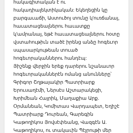
հակագիտական է ու
հակադիալեկտիկական: Եկեղեցին կը
բարգաւաճի, Աստուծոյ տունը կ’ուռճանայ,
հաւատացեալներու հաւատքը
կ’ամրանայ, եթէ հաւատացեալներու հօտը
վստահութիւն տածէ իրենց անձը հոգեւոր
սպասարկութեան տուած
հոգեւորականներու հանդէպ:
Յիշենք վերջին երեք դարերու նշանաւոր
հոգեւորականներէն ոմանց անունները՝
Գրիգոր Շղթայակիր Պատրիարք
Երուսաղէմի, Ներսէս Աշտարակեցի,
Խրիմեան Հայրիկ, Մաղաքիա Արք.
Օրմանեան, Կոմիտաս Վարդապետ, Եղիշէ
Պատրիարք Դուրեան, Գարեգին
Կաթողիկոս Յովսէփեանց, Վազգէն Ա.
Կաթողիկոս, ու տակաւին Պէյրութի մեր