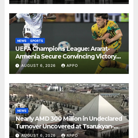
NEWS
SPORTS
UEFA Champions League: Ararat-
Armenia Secure Convincing Victory
Over Shamrock Rovers 2-0
AUGUST 6, 2026
APPO
NEWS
Nearly AMD 300 Million in Undeclared
Turnover Uncovered at Tsarukyan-
Owned Entertainment Center
AUGUST 6, 2026
APPO