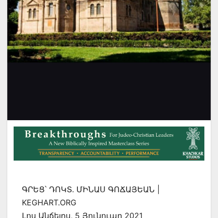
ԳՐԵՑ՝ ԴՈԿՏ. ՄԻՆԱՍ ԳՈՃԱՅԵԱՆ |
KEGHART.ORG
Լոս Անճելըս, 5 Յունուար 2021