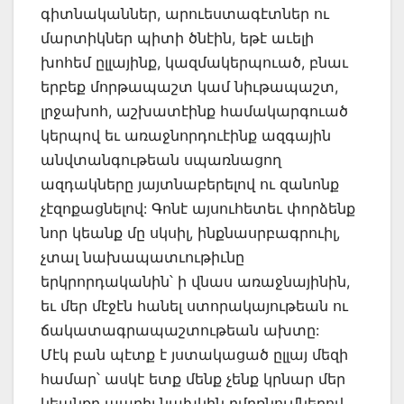
գիտնականներ, արուեստագէտներ ու
մարտիկներ պիտի ծնէին, եթէ աւելի
խոհեմ ըլլայինք, կազմակերպուած, բնաւ
երբեք մորթապաշտ կամ նիւթապաշտ,
լրջախոհ, աշխատէինք համակարգուած
կերպով եւ առաջնորդուէինք ազգային
անվտանգութեան սպառնացող
ազդակները յայտնաբերելով ու զանոնք
չէզոքացնելով: Գոնէ այսուհետեւ փորձենք
նոր կեանք մը սկսիլ, ինքնասրբագրուիլ,
չտալ նախապատւութիւնը
երկրորդականին՝ ի վնաս առաջնայինին,
եւ մեր մէջէն հանել ստորակայութեան ու
ճակատագրապաշտութեան ախտը:
Մէկ բան պէտք է յստակացած ըլլայ մեզի
համար՝ ասկէ ետք մենք չենք կրնար մեր
կեանքը ապրիլ նախկին ըմբռնումներով,