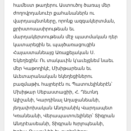
համեստ թաղերու Աստուծոյ ծառայ մեր
ժողովրդանուէր քահանաներն ու
վարդապետները, որոնք ազգակերտման,
քրիստոսասիրութեան եւ
մարդակերտութեան մէջ պատմական դեր
կատարեցին եւ պայծառացուցին
Հայաստանեայց Առաքելական Ս.
Եկեղեցին: Ու տակաւին կ’աւելցնեմ նաեւ
մեր Կաթողիկէ, Մխիթարեան եւ
Աւետարանական եկեղեցիներու
բազմաթիւ հայրերէն ու Պատուելիներէն՝
Մխիթար Սեբաստացիի, Հ. Ղեւոնդ
Ալիշանի, Կարդինալ Աղաջանեանի,
յեղափոխական Անդրանիկ Վարդապետ
Կռանեանի, Վերապատուելիներ՝ Տիգրան
Անդրէասեանի, Տիգրան Խրլոպեանի,