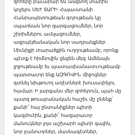
զոհերը բաւարար են անցնող տարին
կոչելու ՍԵՒ ՏԱՐԻ: Հայաստանի
Հանրապետութեան գոյութեան կը
սպառնան նոր զարգացումներ, նոր
շիրիմներու աւելացումներ,
ազրպէյճանական նոր սադրանքներ
Սիւնիքի տարածքին ուղղութեամբ, որոնք
պէտք է հիմնովին ցնցեն մեզ: Ամենայն
լրջութեամբ եւ պատասխանատւութեամբ
պարտաւոր ենք ԱԶԳՈՎԻՆ միջոցներ
գտնել նիւթուող աղէտներէ խուսափելու
համար: Ի յարգանս մեր զոհերուն, պահ մը
պարզ թուաբանական հաշիւ մը ընենք՝
քանի՜ հայ ընտանիքներ պիտի
կազմուէին, քանի՜ հազարաւոր
մանուկներ լոյս աշխարհ պիտի գային,
նոր բանուորներ, մասնագէտներ,