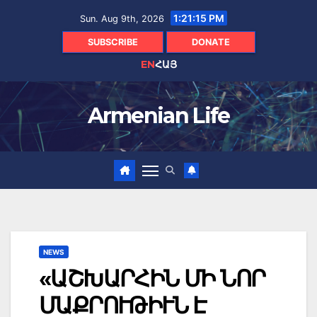
Skip
1:21:17 PM
Sun. Aug 9th, 2026
to
content
SUBSCRIBE
DONATE
EN
ՀԱՅ
Armenian Life
NEWS
«ԱՇԽԱՐՀԻՆ ՄԻ ՆՈՐ
ՄԱՔՐՈՒԹԻՒՆ Է