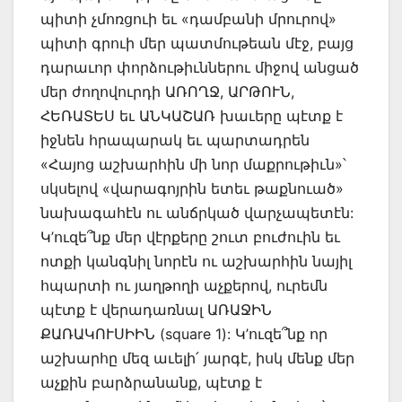
պիտի չմոռցուի եւ «դամբանի մրուրով»
պիտի գրուի մեր պատմութեան մէջ, բայց
դարաւոր փորձութիւններու միջով անցած
մեր ժողովուրդի ԱՌՈՂՋ, ԱՐԹՈՒՆ,
ՀԵՌԱՏԵՍ եւ ԱՆԿԱՇԱՌ խաւերը պէտք է
իջնեն հրապարակ եւ պարտադրեն
«Հայոց աշխարհին մի նոր մաքրութիւն»՝
սկսելով «վարագոյրին ետեւ թաքնուած»
նախագահէն ու անճրկած վարչապետէն:
Կ’ուզե՞նք մեր վէրքերը շուտ բուժուին եւ
ոտքի կանգնիլ նորէն ու աշխարհին նայիլ
հպարտի ու յաղթողի աչքերով, ուրեմն
պէտք է վերադառնալ ԱՌԱՋԻՆ
ՔԱՌԱԿՈՒՍԻԻՆ (square 1): Կ’ուզե՞նք որ
աշխարհը մեզ աւելի՛ յարգէ, իսկ մենք մեր
աչքին բարձրանանք, պէտք է