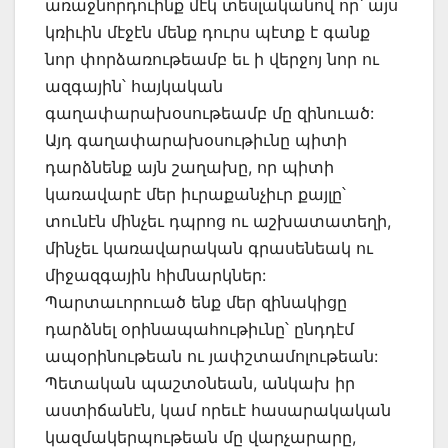
առաջնորդուինք մէկ տեսլականով որ՝ այս
կռիւին մէջէն մենք դուրս պէտք է գանք
նոր փորձառութեամբ եւ ի վերջոյ նոր ու
ազգային՝ հայկական
գաղափարախօսութեամբ մը զինուած:
Այդ գաղափարախօսութիւնը պիտի
դարձնենք այն շաղախը, որ պիտի
կառավարէ մեր իւրաքանչիւր քայլը՝
տունէն մինչեւ դպրոց ու աշխատատեղի,
մինչեւ կառավարական գրասենեակ ու
միջազգային հիմնարկներ:
Պարտաւորուած ենք մեր զինակիցը
դարձնել օրինապահութիւնը՝ ընդդէմ
ապօրինութեան ու յափշտամոլութեան:
Պետական պաշտօնեան, անկախ իր
աստիճանէն, կամ որեւէ հասարակական
կազմակերպութեան մը վարչարարը,