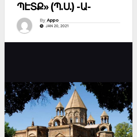
ՊԷՏՔ» (Պ.Ս.) -Ա-
By
Appo
JAN 20, 2021