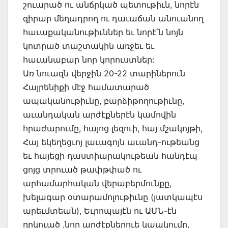
շուարած ու անճրկած պետութիւն, նորէն
զիրար մեղադրող ու դաւաճան անուանող
հաւաքականութիւններ եւ նորէ՛ն նոյն
կոտրած տաշտակին առջեւ եւ
հաւանաբար նոր կորուստներ:
Առ նուազն վերջին 20-22 տարիներուն
Հայրենիքի մէջ համատարած
ապականութիւնը, բարձիթողութիւնը,
աւանդական արժէքներէն կամովին
հրաժարումը, հայոց լեզուի, հայ մշակոյթի,
Հայ եկեղեցւոյ լաւագոյն աւանդ-ութեանց
եւ հայեցի դաստիարակութեան հանդէպ
ցոյց տրուած թափթփած ու
արհամարհական վերաբերմունքը,
խելագար օտարամոլութիւնը (յատկապէս
արեւմտեան), Եւրոպայէն ու ԱՄՆ-էն
ղրկուած ,նոր արժէքներուե կապկումը,