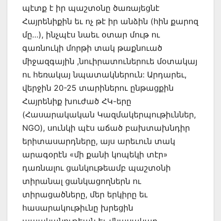
պէտք է իր պաշտօնը ծառայեցնէ
Հայրենիքին եւ ոչ թէ իր անձին (հին քարոզ
մը…), ինչպէս նաեւ օտար մութ ու
գառնուկի մորթի տակ թաքնուած
միջազգային ,նուիրատուներուե մօտակայ
ու հեռակայ նպատակներուն: Արդարեւ,
վերջին 20-25 տարիներու ընթացքին
Հայրենիք խուժած ՀԿ-երը
(Հասարակական Կազմակերպութիւններ,
NGO), սունկի պէս աճած բախտախնդիր
երիտասարդները, այս արեւուն տակ
արագօրէն «մի քանի կոպեկի տէր»
դառնալու ցանկութեամբ պաշտօնի
տիրանալ ցանկացողներն ու
տիրացածները, մեր երկիրը եւ
հասարակութիւնը խրեցին
ապականութեան եւ վնասակար