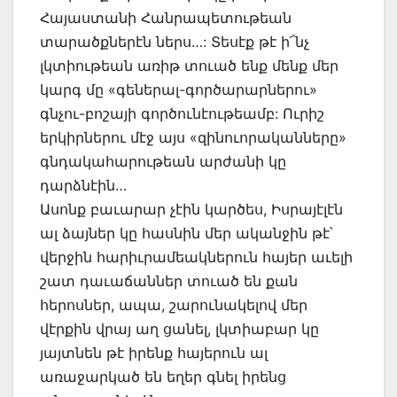
Հայաստանի Հանրապետութեան
տարածքներէն ներս…: Տեսէք թէ ի՜նչ
լկտիութեան առիթ տուած ենք մենք մեր
կարգ մը «գեներալ-գործարարներու»
գնչու-բոշայի գործունէութեամբ: Ուրիշ
երկիրներու մէջ այս «զինուորականները»
գնդակահարութեան արժանի կը
դարձնէին…
Ասոնք բաւարար չէին կարծես, Իսրայէլէն
ալ ձայներ կը հասնին մեր ականջին թէ՝
վերջին հարիւրամեակներուն հայեր աւելի
շատ դաւաճաններ տուած են քան
հերոսներ, ապա, շարունակելով մեր
վէրքին վրայ աղ ցանել, լկտիաբար կը
յայտնեն թէ իրենք հայերուն ալ
առաջարկած են եղեր գնել իրենց