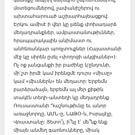
մօտեցումներով, չափանիշերով ու
ախտահարուած աշխարհայեացքով:
Երկու ամիսէ ի վեր կը լսենք փոխադարձ
մեղադրանքներ, ամբաստանութիւններ,
հրապարակային անիմաստ ու
անհեռանկար պոռչտուքներ (Հայաստանի
մէջ կը սիրեն ըսել «փողոցի ակցիաներ»):
Ոչ ոք յանցանքի իր բաժինը կ’ընդունի,
մի՛շտ իրմէ կամ իրենցմէ դուրս «միւսը»
կամ «միւսներն» են մեղաւոր: Երբեմն
բարձրաձայն, երբեմն ալ մեր քիթին
տակէն տեղի-անտեղի կը մեղադրենք
Ռուսաստանի Դաշնութիւնը եւ անոր
առաջնորդը, ԱՄՆ-ը, ՆԱԹՕ-ն, Իսրայէլը,
Վրաստանը: Յետո՞յ, ի՞նչ է՝ մե՞նք ենք
միայն անմեղ գառնուկները, միակ