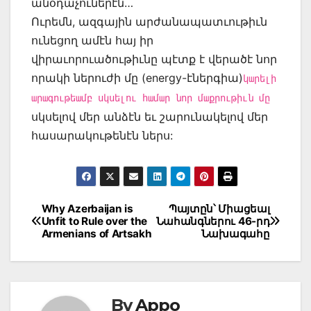
անօդաչուներէն…
Ուրեմն, ազգային արժանապատւութիւն
ունեցող ամէն հայ իր
վիրաւորուածութիւնը պէտք է վերածէ նոր
որակի ներուժի մը (energy-էներգիա)
կարելի
արագութեամբ սկսելու համար նոր մաքրութիւն մը
սկսելով մեր անձէն եւ շարունակելով մեր
հասարակութենէն ներս:
Post
Why Azerbaijan is
Պայտըն՝ Միացեալ
Unfit to Rule over the
Նահանգներու 46-րդ
navigation
Armenians of Artsakh
Նախագահը
By
Appo